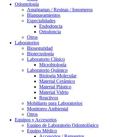
Odontología
Amalgamas / Resinas / Ionomeros
Blanqueamientos
Especialidades
Endodoncia
Ortodoncia
Otros
Laboratorios
Bioseguridad
Biotecnología
Laboratorio Clínico
Microbiología
Laboratorio Químico
Biología Molecular
Material Cerámico
Material Plástico
Material Vidrio
Reactivos
Mobiliario para Laboratorios
Monitoreo Ambiental
Otros
Equipos y Accesorios
Equipo de Laboratorio Odontológico
Equipo Médico
Accesorios / Repuestos