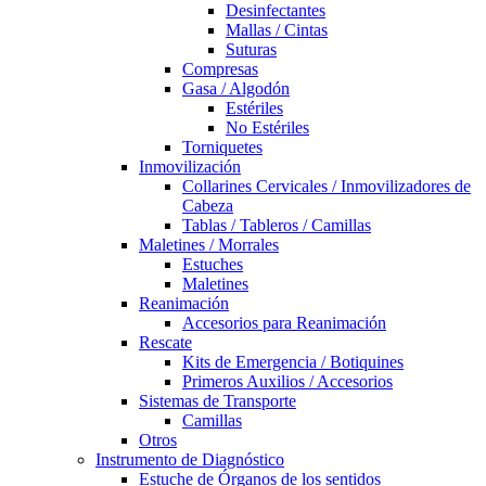
Desinfectantes
Mallas / Cintas
Suturas
Compresas
Gasa / Algodón
Estériles
No Estériles
Torniquetes
Inmovilización
Collarines Cervicales / Inmovilizadores de
Cabeza
Tablas / Tableros / Camillas
Maletines / Morrales
Estuches
Maletines
Reanimación
Accesorios para Reanimación
Rescate
Kits de Emergencia / Botiquines
Primeros Auxilios / Accesorios
Sistemas de Transporte
Camillas
Otros
Instrumento de Diagnóstico
Estuche de Órganos de los sentidos