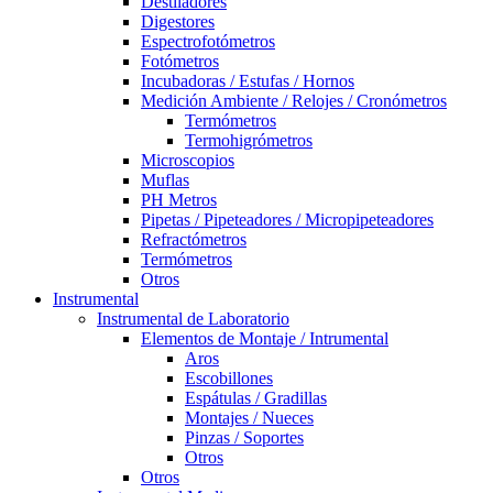
Destiladores
Digestores
Espectrofotómetros
Fotómetros
Incubadoras / Estufas / Hornos
Medición Ambiente / Relojes / Cronómetros
Termómetros
Termohigrómetros
Microscopios
Muflas
PH Metros
Pipetas / Pipeteadores / Micropipeteadores
Refractómetros
Termómetros
Otros
Instrumental
Instrumental de Laboratorio
Elementos de Montaje / Intrumental
Aros
Escobillones
Espátulas / Gradillas
Montajes / Nueces
Pinzas / Soportes
Otros
Otros