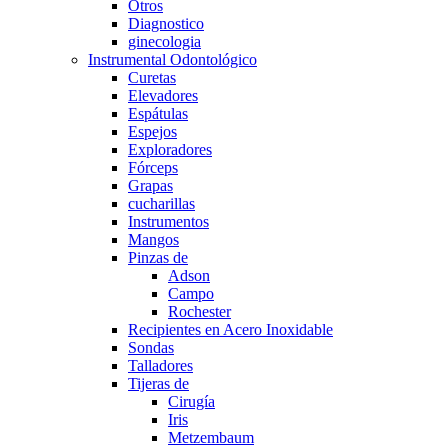
Otros
Diagnostico
ginecologia
Instrumental Odontológico
Curetas
Elevadores
Espátulas
Espejos
Exploradores
Fórceps
Grapas
cucharillas
Instrumentos
Mangos
Pinzas de
Adson
Campo
Rochester
Recipientes en Acero Inoxidable
Sondas
Talladores
Tijeras de
Cirugía
Iris
Metzembaum