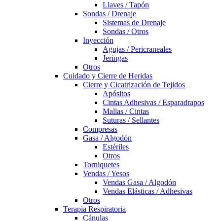
Llaves / Tapón
Sondas / Drenaje
Sistemas de Drenaje
Sondas / Otros
Inyección
Agujas / Pericraneales
Jeringas
Otros
Cuidado y Cierre de Heridas
Cierre y Cicatrización de Tejidos
Apósitos
Cintas Adhesivas / Esparadrapos
Mallas / Cintas
Suturas / Sellantes
Compresas
Gasa / Algodón
Estériles
Otros
Torniquetes
Vendas / Yesos
Vendas Gasa / Algodón
Vendas Elásticas / Adhesivas
Otros
Terapia Respiratoria
Cánulas