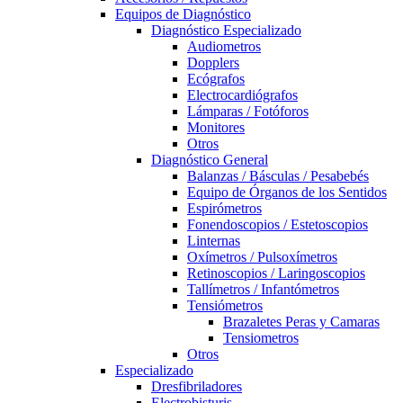
Equipos de Diagnóstico
Diagnóstico Especializado
Audiometros
Dopplers
Ecógrafos
Electrocardiógrafos
Lámparas / Fotóforos
Monitores
Otros
Diagnóstico General
Balanzas / Básculas / Pesabebés
Equipo de Órganos de los Sentidos
Espirómetros
Fonendoscopios / Estetoscopios
Linternas
Oxímetros / Pulsoxímetros
Retinoscopios / Laringoscopios
Tallímetros / Infantómetros
Tensiómetros
Brazaletes Peras y Camaras
Tensiometros
Otros
Especializado
Dresfibriladores
Electrobisturis