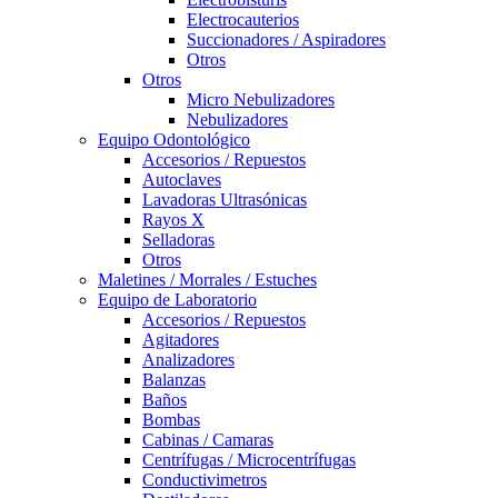
Electrocauterios
Succionadores / Aspiradores
Otros
Otros
Micro Nebulizadores
Nebulizadores
Equipo Odontológico
Accesorios / Repuestos
Autoclaves
Lavadoras Ultrasónicas
Rayos X
Selladoras
Otros
Maletines / Morrales / Estuches
Equipo de Laboratorio
Accesorios / Repuestos
Agitadores
Analizadores
Balanzas
Baños
Bombas
Cabinas / Camaras
Centrífugas / Microcentrífugas
Conductivimetros