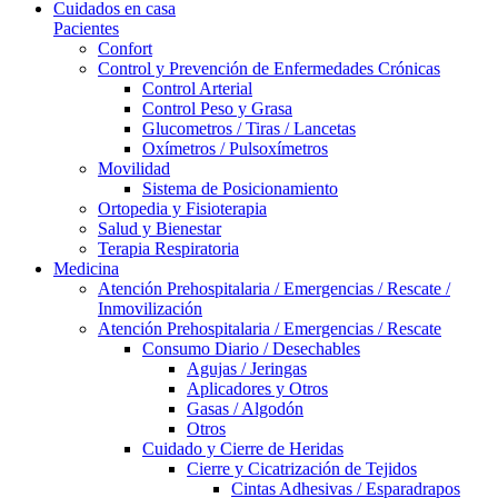
Cuidados en casa
Pacientes
Confort
Control y Prevención de Enfermedades Crónicas
Control Arterial
Control Peso y Grasa
Glucometros / Tiras / Lancetas
Oxímetros / Pulsoxímetros
Movilidad
Sistema de Posicionamiento
Ortopedia y Fisioterapia
Salud y Bienestar
Terapia Respiratoria
Medicina
Atención Prehospitalaria / Emergencias / Rescate /
Inmovilización
Atención Prehospitalaria / Emergencias / Rescate
Consumo Diario / Desechables
Agujas / Jeringas
Aplicadores y Otros
Gasas / Algodón
Otros
Cuidado y Cierre de Heridas
Cierre y Cicatrización de Tejidos
Cintas Adhesivas / Esparadrapos