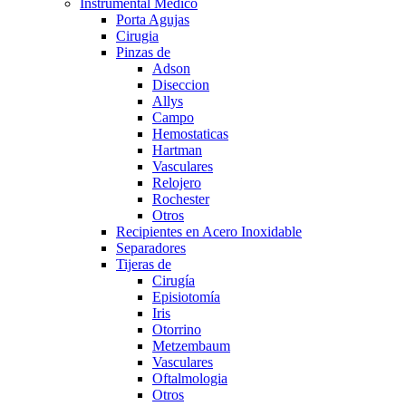
Instrumental Medico
Porta Agujas
Cirugia
Pinzas de
Adson
Diseccion
Allys
Campo
Hemostaticas
Hartman
Vasculares
Relojero
Rochester
Otros
Recipientes en Acero Inoxidable
Separadores
Tijeras de
Cirugía
Episiotomía
Iris
Otorrino
Metzembaum
Vasculares
Oftalmologia
Otros