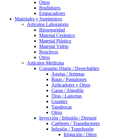
Otros
Bruñidores
Empacadores
Materiales y Suministros
Articulos Laboratorio
Bioseguridad
Material Cerámico
Material Plástico
Material Vidrio
Reactivos
Otros
Articulos Medicina
Consumo Diario / Desechables
Agujas / Jeringas
Batas / Pantalones
Aplicadores y Otros
Gasas / Algodón
Tiras / Lancetas
Guantes
Tapabocas
Otros
Inyección / Infusión / Drenaje
Catéteres / Transductores
Infusión / Transfusión
Irrigación / Otros