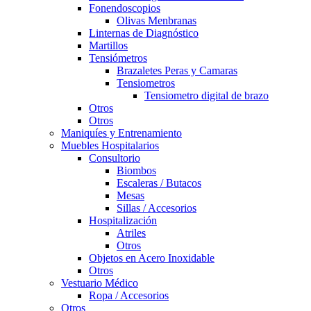
Fonendoscopios
Olivas Menbranas
Linternas de Diagnóstico
Martillos
Tensiómetros
Brazaletes Peras y Camaras
Tensiometros
Tensiometro digital de brazo
Otros
Otros
Maniquíes y Entrenamiento
Muebles Hospitalarios
Consultorio
Biombos
Escaleras / Butacos
Mesas
Sillas / Accesorios
Hospitalización
Atriles
Otros
Objetos en Acero Inoxidable
Otros
Vestuario Médico
Ropa / Accesorios
Otros