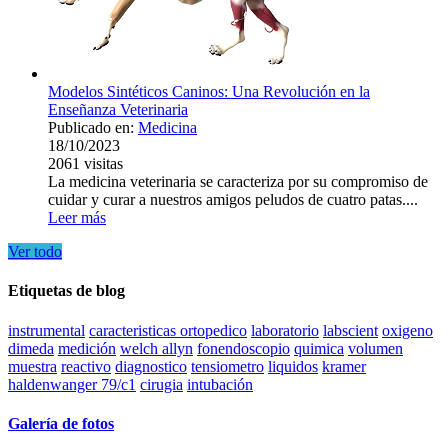
Modelos Sintéticos Caninos: Una Revolución en la
Enseñanza Veterinaria
Publicado en:
Medicina
18/10/2023
2061
visitas
La medicina veterinaria se caracteriza por su compromiso de
cuidar y curar a nuestros amigos peludos de cuatro patas....
Leer más
Ver todo
Etiquetas de blog
instrumental
caracteristicas ortopedico
laboratorio
labscient
oxigeno
dimeda
medición
welch allyn
fonendoscopio
quimica
volumen
muestra
reactivo
diagnostico
tensiometro
liquidos
kramer
haldenwanger 79/c1
cirugia
intubación
Galería de fotos