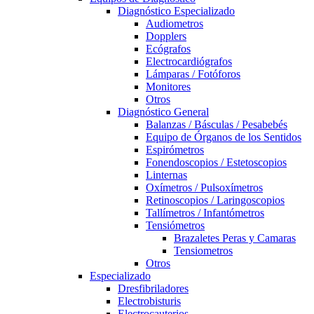
Diagnóstico Especializado
Audiometros
Dopplers
Ecógrafos
Electrocardiógrafos
Lámparas / Fotóforos
Monitores
Otros
Diagnóstico General
Balanzas / Básculas / Pesabebés
Equipo de Órganos de los Sentidos
Espirómetros
Fonendoscopios / Estetoscopios
Linternas
Oxímetros / Pulsoxímetros
Retinoscopios / Laringoscopios
Tallímetros / Infantómetros
Tensiómetros
Brazaletes Peras y Camaras
Tensiometros
Otros
Especializado
Dresfibriladores
Electrobisturis
Electrocauterios