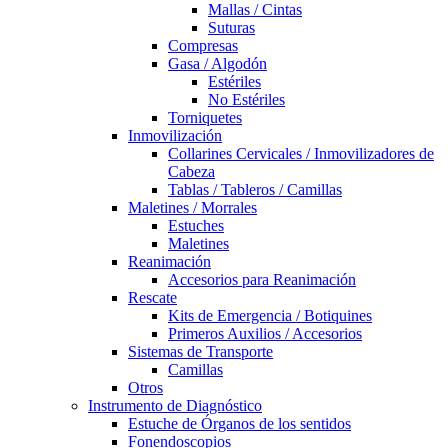
Mallas / Cintas
Suturas
Compresas
Gasa / Algodón
Estériles
No Estériles
Torniquetes
Inmovilización
Collarines Cervicales / Inmovilizadores de
Cabeza
Tablas / Tableros / Camillas
Maletines / Morrales
Estuches
Maletines
Reanimación
Accesorios para Reanimación
Rescate
Kits de Emergencia / Botiquines
Primeros Auxilios / Accesorios
Sistemas de Transporte
Camillas
Otros
Instrumento de Diagnóstico
Estuche de Órganos de los sentidos
Fonendoscopios