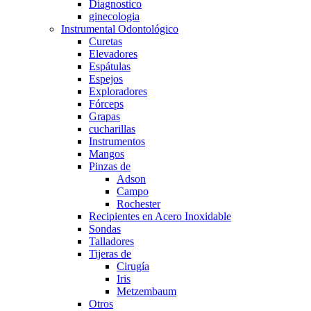
Diagnostico
ginecologia
Instrumental Odontológico
Curetas
Elevadores
Espátulas
Espejos
Exploradores
Fórceps
Grapas
cucharillas
Instrumentos
Mangos
Pinzas de
Adson
Campo
Rochester
Recipientes en Acero Inoxidable
Sondas
Talladores
Tijeras de
Cirugía
Iris
Metzembaum
Otros