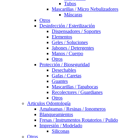
Tubos
Mascarillas / Micro Nebulizadores
Máscaras
Otros
Desinfección / Esterilización
Dispensadores / Soportes
Elementos
Geles / Soluciones
Jabones / Detergentes
Manos / Cuerpo
Otros
Protección / Bioseguridad
Desechables
Gafas / Caretas
Guantes
Mascarillas / Tapabocas
Recolectores / Guardianes
Otros
Articulos Odontología
Amalgamas / Resinas / Ionomeros
Blanqueamientos
Fresas / Instrumentos Rotatorios / Pulido
Impresión / Modelado
Siliconas
Otros