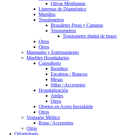
Olivas Menbranas
Linternas de Diagnóstico
Martillos
Tensiómetros
Brazaletes Peras y Camaras
Tensiometros
Tensiometro digital de brazo
Otros
Otros
Maniquíes y Entrenamiento
Muebles Hospitalarios
Consultorio
Biombos
Escaleras / Butacos
Mesas
Sillas / Accesorios
Hospitalización
Atriles
Otros
Objetos en Acero Inoxidable
Otros
Vestuario Médico
Ropa / Accesorios
Otros
Odontología