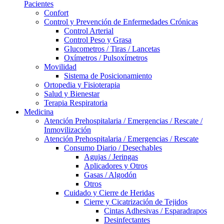
Pacientes
Confort
Control y Prevención de Enfermedades Crónicas
Control Arterial
Control Peso y Grasa
Glucometros / Tiras / Lancetas
Oxímetros / Pulsoxímetros
Movilidad
Sistema de Posicionamiento
Ortopedia y Fisioterapia
Salud y Bienestar
Terapia Respiratoria
Medicina
Atención Prehospitalaria / Emergencias / Rescate /
Inmovilización
Atención Prehospitalaria / Emergencias / Rescate
Consumo Diario / Desechables
Agujas / Jeringas
Aplicadores y Otros
Gasas / Algodón
Otros
Cuidado y Cierre de Heridas
Cierre y Cicatrización de Tejidos
Cintas Adhesivas / Esparadrapos
Desinfectantes