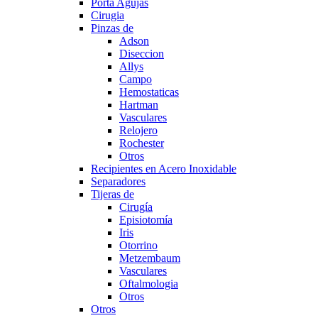
Porta Agujas
Cirugia
Pinzas de
Adson
Diseccion
Allys
Campo
Hemostaticas
Hartman
Vasculares
Relojero
Rochester
Otros
Recipientes en Acero Inoxidable
Separadores
Tijeras de
Cirugía
Episiotomía
Iris
Otorrino
Metzembaum
Vasculares
Oftalmologia
Otros
Otros