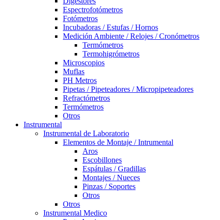
Digestores
Espectrofotómetros
Fotómetros
Incubadoras / Estufas / Hornos
Medición Ambiente / Relojes / Cronómetros
Termómetros
Termohigrómetros
Microscopios
Muflas
PH Metros
Pipetas / Pipeteadores / Micropipeteadores
Refractómetros
Termómetros
Otros
Instrumental
Instrumental de Laboratorio
Elementos de Montaje / Intrumental
Aros
Escobillones
Espátulas / Gradillas
Montajes / Nueces
Pinzas / Soportes
Otros
Otros
Instrumental Medico