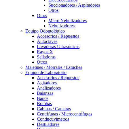
Succionadores / Aspiradores
Otros
Otros
Micro Nebulizadores
Nebulizadores
Equipo Odontológico
Accesorios / Repuestos
Autoclaves
Lavadoras Ultrasónicas
Rayos X
Selladoras
Otros
Maletines / Morrales / Estuches
Equipo de Laboratorio
Accesorios / Repuestos
Agitadores
Analizadores
Balanzas
Baños
Bombas
Cabinas / Camaras
Centrífugas / Microcentrífugas
Conductivimetros
Destiladores