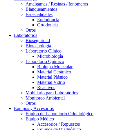
Amalgamas / Resinas / Ionomeros
Blanqueamientos
Especialidades
Endodoncia
Ortodoncia
Otros
Laboratorios
Bioseguridad
Biotecnología
Laboratorio Clínico
Microbiología
Laboratorio Químico
Biología Molecular
Material Cerámico
Material Plástico
Material Vidrio
Reactivos
Mobiliario para Laboratorios
Monitoreo Ambiental
Otros
Equipos y Accesorios
Equipo de Laboratorio Odontológico
Equipo Médico
Accesorios / Repuestos
Equipos de Diagnóstico