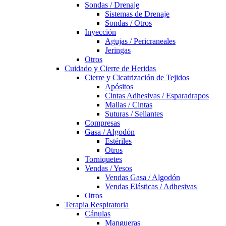
Sondas / Drenaje
Sistemas de Drenaje
Sondas / Otros
Inyección
Agujas / Pericraneales
Jeringas
Otros
Cuidado y Cierre de Heridas
Cierre y Cicatrización de Tejidos
Apósitos
Cintas Adhesivas / Esparadrapos
Mallas / Cintas
Suturas / Sellantes
Compresas
Gasa / Algodón
Estériles
Otros
Torniquetes
Vendas / Yesos
Vendas Gasa / Algodón
Vendas Elásticas / Adhesivas
Otros
Terapia Respiratoria
Cánulas
Mangueras