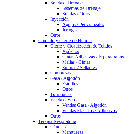
Sondas / Drenaje
Sistemas de Drenaje
Sondas / Otros
Inyección
Agujas / Pericraneales
Jeringas
Otros
Cuidado y Cierre de Heridas
Cierre y Cicatrización de Tejidos
Apósitos
Cintas Adhesivas / Esparadrapos
Mallas / Cintas
Suturas / Sellantes
Compresas
Gasa / Algodón
Estériles
Otros
Torniquetes
Vendas / Yesos
Vendas Gasa / Algodón
Vendas Elásticas / Adhesivas
Otros
Terapia Respiratoria
Cánulas
Mangueras