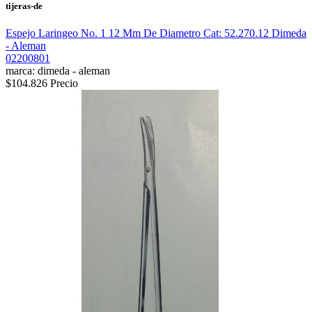
tijeras-de
Espejo Laringeo No. 1 12 Mm De Diametro Cat: 52.270.12 Dimeda
- Aleman
02200801
marca: dimeda - aleman
$104.826
Precio