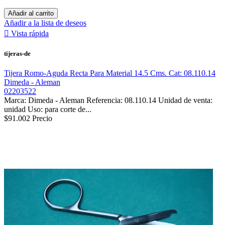
Añadir al carrito
Añadir a la lista de deseos

Vista rápida
tijeras-de
Tijera Romo-Aguda Recta Para Material 14.5 Cms. Cat: 08.110.14
Dimeda - Aleman
02203522
Marca: Dimeda - Aleman Referencia: 08.110.14 Unidad de venta:
unidad Uso: para corte de...
$91.002
Precio