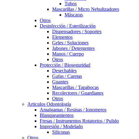
Tubos
Mascarillas / Micro Nebulizadores
Máscaras
Otros
Desinfección / Esterilización
Dispensadores / Soportes
Elementos
Geles / Soluciones
Jabones / Detergentes
Manos / Cuerpo
Otros
Protección / Bioseguridad
Desechables
Gafas / Caretas
Guantes
Mascarillas / Tapabocas
Recolectores / Guardianes
Otros
Articulos Odontología
Amalgamas / Resinas / Ionomeros
Blanqueamientos
Fresas / Instrumentos Rotatorios / Pulido
Impresión / Modelado
Siliconas
Otros