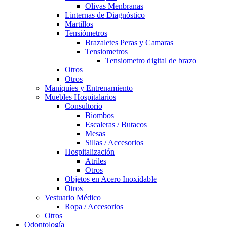
Olivas Menbranas
Linternas de Diagnóstico
Martillos
Tensiómetros
Brazaletes Peras y Camaras
Tensiometros
Tensiometro digital de brazo
Otros
Otros
Maniquíes y Entrenamiento
Muebles Hospitalarios
Consultorio
Biombos
Escaleras / Butacos
Mesas
Sillas / Accesorios
Hospitalización
Atriles
Otros
Objetos en Acero Inoxidable
Otros
Vestuario Médico
Ropa / Accesorios
Otros
Odontología