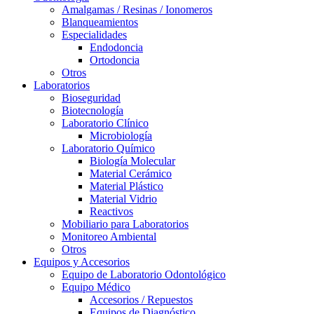
Amalgamas / Resinas / Ionomeros
Blanqueamientos
Especialidades
Endodoncia
Ortodoncia
Otros
Laboratorios
Bioseguridad
Biotecnología
Laboratorio Clínico
Microbiología
Laboratorio Químico
Biología Molecular
Material Cerámico
Material Plástico
Material Vidrio
Reactivos
Mobiliario para Laboratorios
Monitoreo Ambiental
Otros
Equipos y Accesorios
Equipo de Laboratorio Odontológico
Equipo Médico
Accesorios / Repuestos
Equipos de Diagnóstico