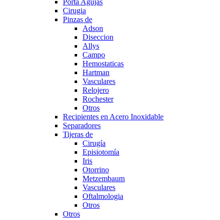
Porta Agujas
Cirugia
Pinzas de
Adson
Diseccion
Allys
Campo
Hemostaticas
Hartman
Vasculares
Relojero
Rochester
Otros
Recipientes en Acero Inoxidable
Separadores
Tijeras de
Cirugía
Episiotomía
Iris
Otorrino
Metzembaum
Vasculares
Oftalmologia
Otros
Otros