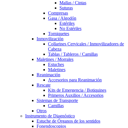
Mallas / Cintas
Suturas
Compresas
Gasa / Algodón
Estériles
No Estériles
Torniquetes
Inmovilización
Collarines Cervicales / Inmovilizadores de
Cabeza
Tablas / Tableros / Camillas
Maletines / Morrales
Estuches
Maletines
Reanimación
Accesorios para Reanimación
Rescate
Kits de Emergencia / Botiquines
Primeros Auxilios / Accesorios
Sistemas de Transporte
Camillas
Otros
Instrumento de Diagnóstico
Estuche de Órganos de los sentidos
Fonendoscopios