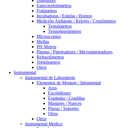
Digestores
Espectrofotómetros
Fotómetros
Incubadoras / Estufas / Hornos
Medición Ambiente / Relojes / Cronómetros
Termómetros
Termohigrómetros
Microscopios
Muflas
PH Metros
Pipetas / Pipeteadores / Micropipeteadores
Refractómetros
Termómetros
Otros
Instrumental
Instrumental de Laboratorio
Elementos de Montaje / Intrumental
Aros
Escobillones
Espátulas / Gradillas
Montajes / Nueces
Pinzas / Soportes
Otros
Otros
Instrumental Medico