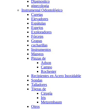
Diagnostico
ginecologia
Instrumental Odontológico
Curetas
Elevadores
Espátulas
Espejos
Exploradores
Fórceps
Grapas
cucharillas
Instrumentos
Mangos
Pinzas de
Adson
Campo
Rochester
Recipientes en Acero Inoxidable
Sondas
Talladores
Tijeras de
Cirugía
Iris
Metzembaum
Otros