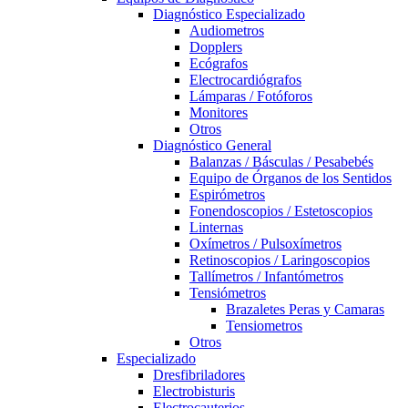
Diagnóstico Especializado
Audiometros
Dopplers
Ecógrafos
Electrocardiógrafos
Lámparas / Fotóforos
Monitores
Otros
Diagnóstico General
Balanzas / Básculas / Pesabebés
Equipo de Órganos de los Sentidos
Espirómetros
Fonendoscopios / Estetoscopios
Linternas
Oxímetros / Pulsoxímetros
Retinoscopios / Laringoscopios
Tallímetros / Infantómetros
Tensiómetros
Brazaletes Peras y Camaras
Tensiometros
Otros
Especializado
Dresfibriladores
Electrobisturis
Electrocauterios