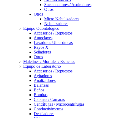
Succionadores / Aspiradores
Otros
Otros
Micro Nebulizadores
Nebulizadores
Equipo Odontológico
Accesorios / Repuestos
Autoclaves
Lavadoras Ultrasónicas
Rayos X
Selladoras
Otros
Maletines / Morrales / Estuches
Equipo de Laboratorio
Accesorios / Repuestos
Agitadores
Analizadores
Balanzas
Baños
Bombas
Cabinas / Camaras
Centrífugas / Microcentrífugas
Conductivimetros
Destiladores