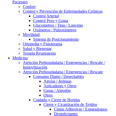
Pacientes
Confort
Control y Prevención de Enfermedades Crónicas
Control Arterial
Control Peso y Grasa
Glucometros / Tiras / Lancetas
Oxímetros / Pulsoxímetros
Movilidad
Sistema de Posicionamiento
Ortopedia y Fisioterapia
Salud y Bienestar
Terapia Respiratoria
Medicina
Atención Prehospitalaria / Emergencias / Rescate /
Inmovilización
Atención Prehospitalaria / Emergencias / Rescate
Consumo Diario / Desechables
Agujas / Jeringas
Aplicadores y Otros
Gasas / Algodón
Otros
Cuidado y Cierre de Heridas
Cierre y Cicatrización de Tejidos
Cintas Adhesivas / Esparadrapos
Desinfectantes