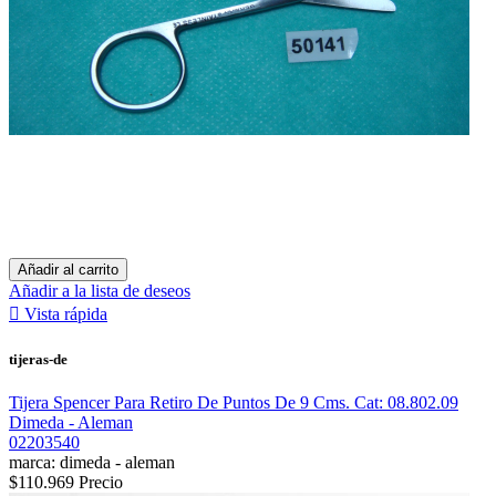
Añadir al carrito
Añadir a la lista de deseos

Vista rápida
tijeras-de
Tijera Spencer Para Retiro De Puntos De 9 Cms. Cat: 08.802.09
Dimeda - Aleman
02203540
marca: dimeda - aleman
$110.969
Precio