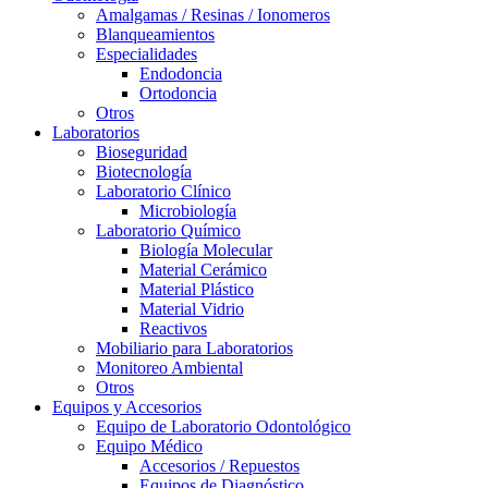
Amalgamas / Resinas / Ionomeros
Blanqueamientos
Especialidades
Endodoncia
Ortodoncia
Otros
Laboratorios
Bioseguridad
Biotecnología
Laboratorio Clínico
Microbiología
Laboratorio Químico
Biología Molecular
Material Cerámico
Material Plástico
Material Vidrio
Reactivos
Mobiliario para Laboratorios
Monitoreo Ambiental
Otros
Equipos y Accesorios
Equipo de Laboratorio Odontológico
Equipo Médico
Accesorios / Repuestos
Equipos de Diagnóstico