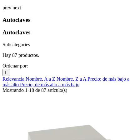
prev
next
Autoclaves
Autoclaves
Subcategories
Hay 87 productos.
Ordenar por:

Relevancia
Nombre, A a Z
Nombre, Z a A
Precio: de más bajo a
más alto
Precio, de más alto a más bajo
Mostrando 1-18 de 87 artículo(s)