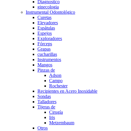
Diagnostico
ginecologia
Instrumental Odontológico
Curetas
Elevadores
Espátulas
Espejos
Exploradores
Fórceps
Grapas
cucharillas
Instrumentos
Mangos
Pinzas de
Adson
Campo
Rochester
Recipientes en Acero Inoxidable
Sondas
Talladores
Tijeras de
Cirugía
Iris
Metzembaum
Otros