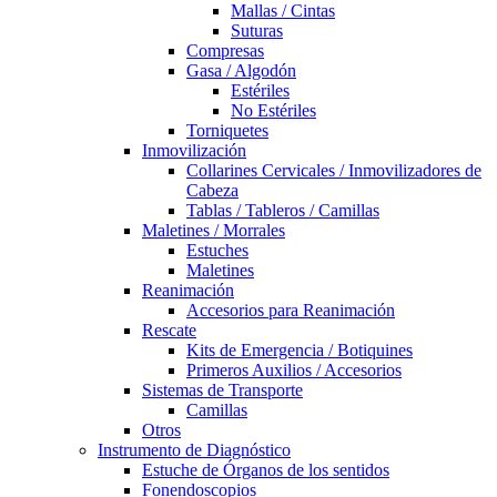
Mallas / Cintas
Suturas
Compresas
Gasa / Algodón
Estériles
No Estériles
Torniquetes
Inmovilización
Collarines Cervicales / Inmovilizadores de
Cabeza
Tablas / Tableros / Camillas
Maletines / Morrales
Estuches
Maletines
Reanimación
Accesorios para Reanimación
Rescate
Kits de Emergencia / Botiquines
Primeros Auxilios / Accesorios
Sistemas de Transporte
Camillas
Otros
Instrumento de Diagnóstico
Estuche de Órganos de los sentidos
Fonendoscopios