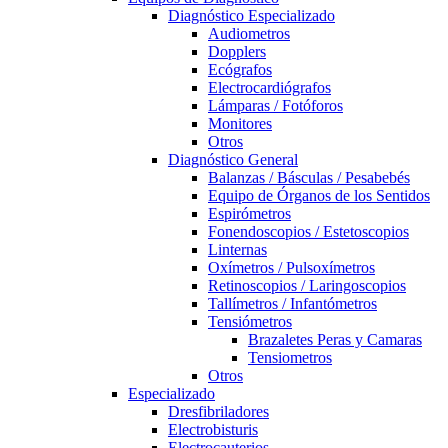
Diagnóstico Especializado
Audiometros
Dopplers
Ecógrafos
Electrocardiógrafos
Lámparas / Fotóforos
Monitores
Otros
Diagnóstico General
Balanzas / Básculas / Pesabebés
Equipo de Órganos de los Sentidos
Espirómetros
Fonendoscopios / Estetoscopios
Linternas
Oxímetros / Pulsoxímetros
Retinoscopios / Laringoscopios
Tallímetros / Infantómetros
Tensiómetros
Brazaletes Peras y Camaras
Tensiometros
Otros
Especializado
Dresfibriladores
Electrobisturis
Electrocauterios