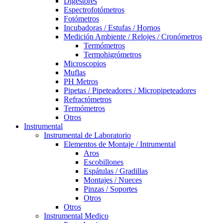
Digestores
Espectrofotómetros
Fotómetros
Incubadoras / Estufas / Hornos
Medición Ambiente / Relojes / Cronómetros
Termómetros
Termohigrómetros
Microscopios
Muflas
PH Metros
Pipetas / Pipeteadores / Micropipeteadores
Refractómetros
Termómetros
Otros
Instrumental
Instrumental de Laboratorio
Elementos de Montaje / Intrumental
Aros
Escobillones
Espátulas / Gradillas
Montajes / Nueces
Pinzas / Soportes
Otros
Otros
Instrumental Medico