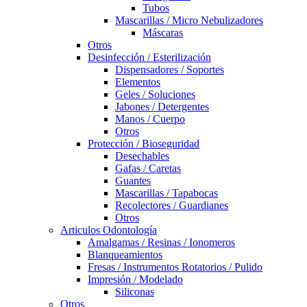
Tubos
Mascarillas / Micro Nebulizadores
Máscaras
Otros
Desinfección / Esterilización
Dispensadores / Soportes
Elementos
Geles / Soluciones
Jabones / Detergentes
Manos / Cuerpo
Otros
Protección / Bioseguridad
Desechables
Gafas / Caretas
Guantes
Mascarillas / Tapabocas
Recolectores / Guardianes
Otros
Articulos Odontología
Amalgamas / Resinas / Ionomeros
Blanqueamientos
Fresas / Instrumentos Rotatorios / Pulido
Impresión / Modelado
Siliconas
Otros