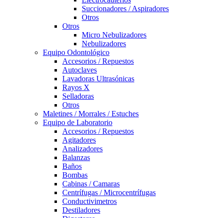
Succionadores / Aspiradores
Otros
Otros
Micro Nebulizadores
Nebulizadores
Equipo Odontológico
Accesorios / Repuestos
Autoclaves
Lavadoras Ultrasónicas
Rayos X
Selladoras
Otros
Maletines / Morrales / Estuches
Equipo de Laboratorio
Accesorios / Repuestos
Agitadores
Analizadores
Balanzas
Baños
Bombas
Cabinas / Camaras
Centrífugas / Microcentrífugas
Conductivimetros
Destiladores