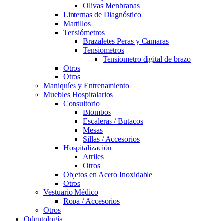
Olivas Menbranas
Linternas de Diagnóstico
Martillos
Tensiómetros
Brazaletes Peras y Camaras
Tensiometros
Tensiometro digital de brazo
Otros
Otros
Maniquíes y Entrenamiento
Muebles Hospitalarios
Consultorio
Biombos
Escaleras / Butacos
Mesas
Sillas / Accesorios
Hospitalización
Atriles
Otros
Objetos en Acero Inoxidable
Otros
Vestuario Médico
Ropa / Accesorios
Otros
Odontología