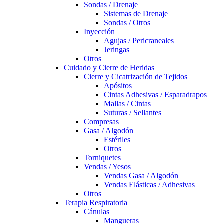
Sondas / Drenaje
Sistemas de Drenaje
Sondas / Otros
Inyección
Agujas / Pericraneales
Jeringas
Otros
Cuidado y Cierre de Heridas
Cierre y Cicatrización de Tejidos
Apósitos
Cintas Adhesivas / Esparadrapos
Mallas / Cintas
Suturas / Sellantes
Compresas
Gasa / Algodón
Estériles
Otros
Torniquetes
Vendas / Yesos
Vendas Gasa / Algodón
Vendas Elásticas / Adhesivas
Otros
Terapia Respiratoria
Cánulas
Mangueras