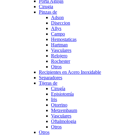
Porta Agujas
Cirugia
Pinzas de
Adson
Diseccion
Allys
Campo
Hemostaticas
Hartman
Vasculares
Relojero
Rochester
Otros
Recipientes en Acero Inoxidable
Separadores
Tijeras de
Cirugía
Episiotomía
Iris
Otorrino
Metzembaum
Vasculares
Oftalmologia
Otros
Otros