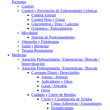
Pacientes
Confort
Control y Prevención de Enfermedades Crónicas
Control Arterial
Control Peso y Grasa
Glucometros / Tiras / Lancetas
Oxímetros / Pulsoxímetros
Movilidad
Sistema de Posicionamiento
Ortopedia y Fisioterapia
Salud y Bienestar
Terapia Respiratoria
Medicina
Atención Prehospitalaria / Emergencias / Rescate /
Inmovilización
Atención Prehospitalaria / Emergencias / Rescate
Consumo Diario / Desechables
Agujas / Jeringas
Aplicadores y Otros
Gasas / Algodón
Otros
Cuidado y Cierre de Heridas
Cierre y Cicatrización de Tejidos
Cintas Adhesivas / Esparadrapos
Desinfectantes