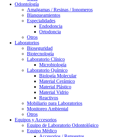
Odontología
Amalgamas / Resinas / Ionomeros
Blanqueamientos
Especialidades
Endodoncia
Ortodoncia
Otros
Laboratorios
Bioseguridad
Biotecnología
Laboratorio Clínico
Microbiología
Laboratorio Químico
Biología Molecular
Material Cerámico
Material Plástico
Material Vidrio
Reactivos
Mobiliario para Laboratorios
Monitoreo Ambiental
Otros
Equipos y Accesorios
Equipo de Laboratorio Odontológico
Equipo Médico
Accesorios / Repuestos