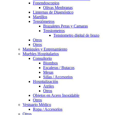
Fonendoscopios
Olivas Menbranas
Linternas de Diagnóstico
Martillos
Tensiómetros
Brazaletes Peras y Camaras
Tensiometros
Tensiometro digital de brazo
Otros
Otros
Maniquíes y Entrenamiento
Muebles Hospitalarios
Consultorio
Biombos
Escaleras / Butacos
Mesas
Sillas / Accesorios
Hospitalización
Atriles
Otros
Objetos en Acero Inoxidable
Otros
Vestuario Médico
Ropa / Accesorios
Otros