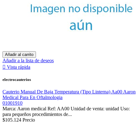
Añadir al carrito
Añadir a la lista de deseos

Vista rápida
electrocauterios
Cauterio Manual De Baja Temperatura (Tipo Linterna) Aa00 Aaron
Medical Para En Oftalmologia
01001910
Marca: Aaron medical Ref: AA00 Unidad de venta: unidad Uso:
para pequeños procedimientos de...
$105.124
Precio