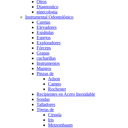
Otros
Diagnostico
ginecologia
Instrumental Odontológico
Curetas
Elevadores
Espátulas
Espejos
Exploradores
Fórceps
Grapas
cucharillas
Instrumentos
Mangos
Pinzas de
Adson
Campo
Rochester
Recipientes en Acero Inoxidable
Sondas
Talladores
Tijeras de
Cirugía
Iris
Metzembaum