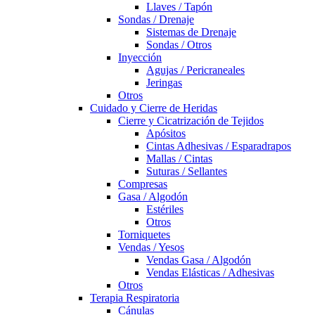
Llaves / Tapón
Sondas / Drenaje
Sistemas de Drenaje
Sondas / Otros
Inyección
Agujas / Pericraneales
Jeringas
Otros
Cuidado y Cierre de Heridas
Cierre y Cicatrización de Tejidos
Apósitos
Cintas Adhesivas / Esparadrapos
Mallas / Cintas
Suturas / Sellantes
Compresas
Gasa / Algodón
Estériles
Otros
Torniquetes
Vendas / Yesos
Vendas Gasa / Algodón
Vendas Elásticas / Adhesivas
Otros
Terapia Respiratoria
Cánulas