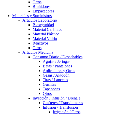
Otros
Bruñidores
Empacadores
Materiales y Suministros
Articulos Laboratorio
Bioseguridad
Material Cerámico
Material Plástico
Material Vidrio
Reactivos
Otros
Articulos Medicina
Consumo Diario / Desechables
Agujas / Jeringas
Batas / Pantalones
Aplicadores y Otros
Gasas / Algodón
Tiras / Lancetas
Guantes
Tapabocas
Otros
Inyección / Infusión / Drenaje
Catéteres / Transductores
Infusión / Transfusión
Irrigación / Otros