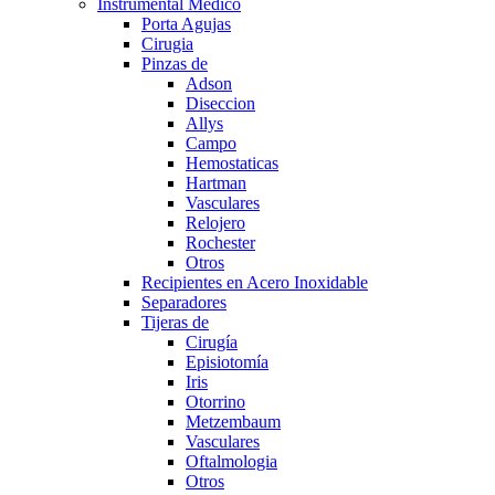
Instrumental Medico
Porta Agujas
Cirugia
Pinzas de
Adson
Diseccion
Allys
Campo
Hemostaticas
Hartman
Vasculares
Relojero
Rochester
Otros
Recipientes en Acero Inoxidable
Separadores
Tijeras de
Cirugía
Episiotomía
Iris
Otorrino
Metzembaum
Vasculares
Oftalmologia
Otros