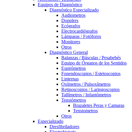
Equipos de Diagnóstico
Diagnóstico Especializado
Audiometros
Dopplers
Ecógrafos
Electrocardiógrafos
Lámparas / Fotóforos
Monitores
Otros
Diagnóstico General
Balanzas / Básculas / Pesabebés
Equipo de Órganos de los Sentidos
Espirómetros
Fonendoscopios / Estetoscopios
Linternas
Oxímetros / Pulsoxímetros
Retinoscopios / Laringoscopios
Tallímetros / Infantómetros
Tensiómetros
Brazaletes Peras y Camaras
Tensiometros
Otros
Especializado
Dresfibriladores
Electrobisturis