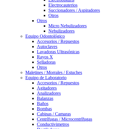
Electrocauterios
Succionadores / Aspiradores
Otros
Otros
Micro Nebulizadores
Nebulizadores
Equipo Odontológico
Accesorios / Repuestos
Autoclaves
Lavadoras Ultrasónicas
Rayos X
Selladoras
Otros
Maletines / Morrales / Estuches
Equipo de Laboratorio
Accesorios / Repuestos
Agitadores
Analizadores
Balanzas
Baños
Bombas
Cabinas / Camaras
Centrífugas / Microcentrífugas
Conductivimetros