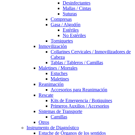
Desinfectantes
Mallas / Cintas
Suturas
Compresas
Gasa / Algodón
Estériles
No Estériles
Torniquetes
Inmovilización
Collarines Cervicales / Inmovilizadores de
Cabeza
Tablas / Tableros / Camillas
Maletines / Morrales
Estuches
Maletines
Reanimación
Accesorios para Reanimación
Rescate
Kits de Emergencia / Botiquines
Primeros Auxilios / Accesorios
Sistemas de Transporte
Camillas
Otros
Instrumento de Diagnóstico
Estuche de Órganos de los sentidos