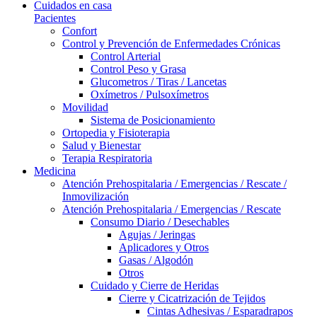
Cuidados en casa
Pacientes
Confort
Control y Prevención de Enfermedades Crónicas
Control Arterial
Control Peso y Grasa
Glucometros / Tiras / Lancetas
Oxímetros / Pulsoxímetros
Movilidad
Sistema de Posicionamiento
Ortopedia y Fisioterapia
Salud y Bienestar
Terapia Respiratoria
Medicina
Atención Prehospitalaria / Emergencias / Rescate /
Inmovilización
Atención Prehospitalaria / Emergencias / Rescate
Consumo Diario / Desechables
Agujas / Jeringas
Aplicadores y Otros
Gasas / Algodón
Otros
Cuidado y Cierre de Heridas
Cierre y Cicatrización de Tejidos
Cintas Adhesivas / Esparadrapos