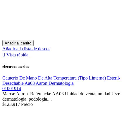
Añadir al carrito
Añadir a la lista de deseos

Vista rápida
electrocauterios
Cauterio De Mano De Alta Temperatura (Tipo Linterna) Esteril-
Desechable Aa03 Aaron Dermatologia
01001914
Marca: Aaron Referencia: AA03 Unidad de venta: unidad Uso:
dermatologia, podologia,...
$123.917
Precio