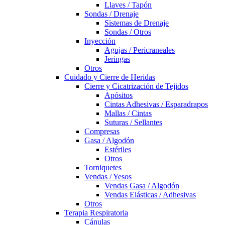
Llaves / Tapón
Sondas / Drenaje
Sistemas de Drenaje
Sondas / Otros
Inyección
Agujas / Pericraneales
Jeringas
Otros
Cuidado y Cierre de Heridas
Cierre y Cicatrización de Tejidos
Apósitos
Cintas Adhesivas / Esparadrapos
Mallas / Cintas
Suturas / Sellantes
Compresas
Gasa / Algodón
Estériles
Otros
Torniquetes
Vendas / Yesos
Vendas Gasa / Algodón
Vendas Elásticas / Adhesivas
Otros
Terapia Respiratoria
Cánulas