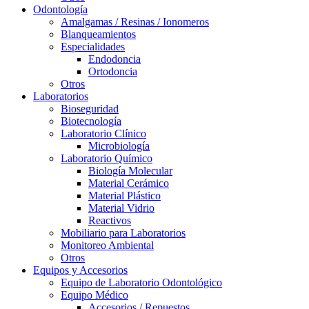
Odontología
Amalgamas / Resinas / Ionomeros
Blanqueamientos
Especialidades
Endodoncia
Ortodoncia
Otros
Laboratorios
Bioseguridad
Biotecnología
Laboratorio Clínico
Microbiología
Laboratorio Químico
Biología Molecular
Material Cerámico
Material Plástico
Material Vidrio
Reactivos
Mobiliario para Laboratorios
Monitoreo Ambiental
Otros
Equipos y Accesorios
Equipo de Laboratorio Odontológico
Equipo Médico
Accesorios / Repuestos