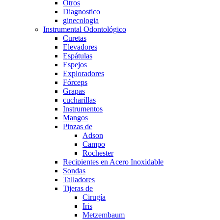
Otros
Diagnostico
ginecologia
Instrumental Odontológico
Curetas
Elevadores
Espátulas
Espejos
Exploradores
Fórceps
Grapas
cucharillas
Instrumentos
Mangos
Pinzas de
Adson
Campo
Rochester
Recipientes en Acero Inoxidable
Sondas
Talladores
Tijeras de
Cirugía
Iris
Metzembaum