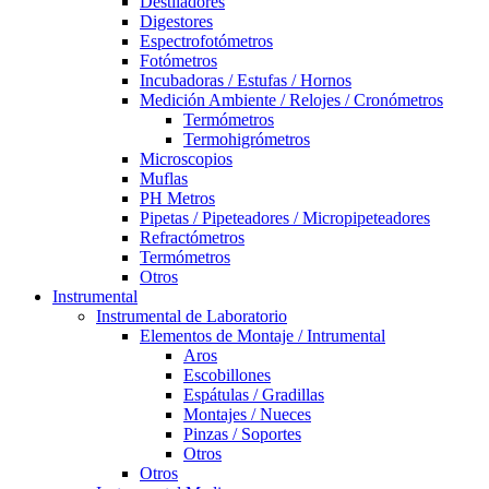
Destiladores
Digestores
Espectrofotómetros
Fotómetros
Incubadoras / Estufas / Hornos
Medición Ambiente / Relojes / Cronómetros
Termómetros
Termohigrómetros
Microscopios
Muflas
PH Metros
Pipetas / Pipeteadores / Micropipeteadores
Refractómetros
Termómetros
Otros
Instrumental
Instrumental de Laboratorio
Elementos de Montaje / Intrumental
Aros
Escobillones
Espátulas / Gradillas
Montajes / Nueces
Pinzas / Soportes
Otros
Otros