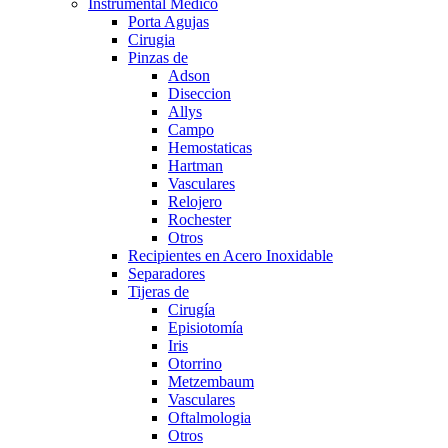
Instrumental Medico
Porta Agujas
Cirugia
Pinzas de
Adson
Diseccion
Allys
Campo
Hemostaticas
Hartman
Vasculares
Relojero
Rochester
Otros
Recipientes en Acero Inoxidable
Separadores
Tijeras de
Cirugía
Episiotomía
Iris
Otorrino
Metzembaum
Vasculares
Oftalmologia
Otros