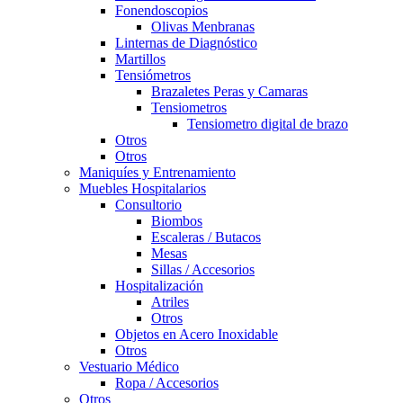
Fonendoscopios
Olivas Menbranas
Linternas de Diagnóstico
Martillos
Tensiómetros
Brazaletes Peras y Camaras
Tensiometros
Tensiometro digital de brazo
Otros
Otros
Maniquíes y Entrenamiento
Muebles Hospitalarios
Consultorio
Biombos
Escaleras / Butacos
Mesas
Sillas / Accesorios
Hospitalización
Atriles
Otros
Objetos en Acero Inoxidable
Otros
Vestuario Médico
Ropa / Accesorios
Otros