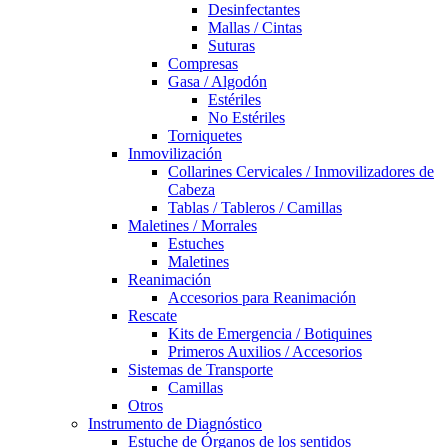
Desinfectantes
Mallas / Cintas
Suturas
Compresas
Gasa / Algodón
Estériles
No Estériles
Torniquetes
Inmovilización
Collarines Cervicales / Inmovilizadores de
Cabeza
Tablas / Tableros / Camillas
Maletines / Morrales
Estuches
Maletines
Reanimación
Accesorios para Reanimación
Rescate
Kits de Emergencia / Botiquines
Primeros Auxilios / Accesorios
Sistemas de Transporte
Camillas
Otros
Instrumento de Diagnóstico
Estuche de Órganos de los sentidos