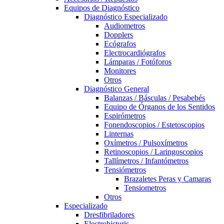
Equipos de Diagnóstico
Diagnóstico Especializado
Audiometros
Dopplers
Ecógrafos
Electrocardiógrafos
Lámparas / Fotóforos
Monitores
Otros
Diagnóstico General
Balanzas / Básculas / Pesabebés
Equipo de Órganos de los Sentidos
Espirómetros
Fonendoscopios / Estetoscopios
Linternas
Oxímetros / Pulsoxímetros
Retinoscopios / Laringoscopios
Tallímetros / Infantómetros
Tensiómetros
Brazaletes Peras y Camaras
Tensiometros
Otros
Especializado
Dresfibriladores
Electrobisturis