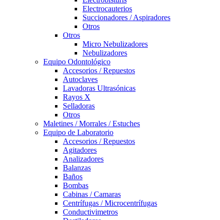
Electrocauterios
Succionadores / Aspiradores
Otros
Otros
Micro Nebulizadores
Nebulizadores
Equipo Odontológico
Accesorios / Repuestos
Autoclaves
Lavadoras Ultrasónicas
Rayos X
Selladoras
Otros
Maletines / Morrales / Estuches
Equipo de Laboratorio
Accesorios / Repuestos
Agitadores
Analizadores
Balanzas
Baños
Bombas
Cabinas / Camaras
Centrífugas / Microcentrífugas
Conductivimetros