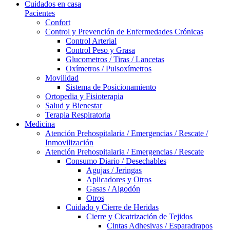
Cuidados en casa
Pacientes
Confort
Control y Prevención de Enfermedades Crónicas
Control Arterial
Control Peso y Grasa
Glucometros / Tiras / Lancetas
Oxímetros / Pulsoxímetros
Movilidad
Sistema de Posicionamiento
Ortopedia y Fisioterapia
Salud y Bienestar
Terapia Respiratoria
Medicina
Atención Prehospitalaria / Emergencias / Rescate /
Inmovilización
Atención Prehospitalaria / Emergencias / Rescate
Consumo Diario / Desechables
Agujas / Jeringas
Aplicadores y Otros
Gasas / Algodón
Otros
Cuidado y Cierre de Heridas
Cierre y Cicatrización de Tejidos
Cintas Adhesivas / Esparadrapos