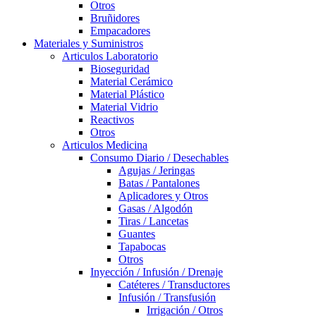
Otros
Bruñidores
Empacadores
Materiales y Suministros
Articulos Laboratorio
Bioseguridad
Material Cerámico
Material Plástico
Material Vidrio
Reactivos
Otros
Articulos Medicina
Consumo Diario / Desechables
Agujas / Jeringas
Batas / Pantalones
Aplicadores y Otros
Gasas / Algodón
Tiras / Lancetas
Guantes
Tapabocas
Otros
Inyección / Infusión / Drenaje
Catéteres / Transductores
Infusión / Transfusión
Irrigación / Otros