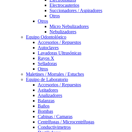
Electrocauterios
Succionadores / Aspiradores
Otros
Otros
Micro Nebulizadores
Nebulizadores
Equipo Odontológico
Accesorios / Repuestos
Autoclaves
Lavadoras Ultrasónicas
Rayos X
Selladoras
Otros
Maletines / Morrales / Estuches
Equipo de Laboratorio
Accesorios / Repuestos
Agitadores
Analizadores
Balanzas
Baños
Bombas
Cabinas / Camaras
Centrífugas / Microcentrífugas
Conductivimetros