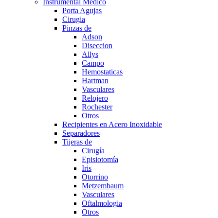
Instrumental Medico
Porta Agujas
Cirugia
Pinzas de
Adson
Diseccion
Allys
Campo
Hemostaticas
Hartman
Vasculares
Relojero
Rochester
Otros
Recipientes en Acero Inoxidable
Separadores
Tijeras de
Cirugía
Episiotomía
Iris
Otorrino
Metzembaum
Vasculares
Oftalmologia
Otros