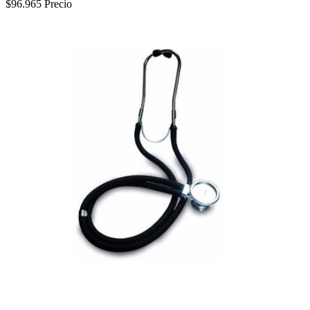
$96.965
Precio