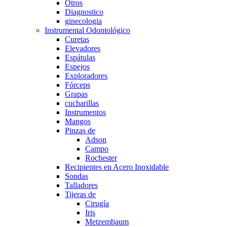
Otros
Diagnostico
ginecologia
Instrumental Odontológico
Curetas
Elevadores
Espátulas
Espejos
Exploradores
Fórceps
Grapas
cucharillas
Instrumentos
Mangos
Pinzas de
Adson
Campo
Rochester
Recipientes en Acero Inoxidable
Sondas
Talladores
Tijeras de
Cirugía
Iris
Metzembaum