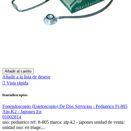
Añadir al carrito
Añadir a la lista de deseos

Vista rápida
fonendoscopios
Fonendoscopio (Estetoscopio) De Dos Servicios - Pediatrico Ft-805
Alp-K2 - Japones En
01002814
uso: pediatrico ref: ft-805 marca: alp-k2 - japones unidad de venta:
unidad uso: en triage,...