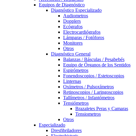
Equipos de Diagnóstico
Diagnóstico Especializado
Audiometros
Dopplers
Ecógrafos
Electrocardiógrafos
Lámparas / Fotóforos
Monitores
Otros
Diagnóstico General
Balanzas / Básculas / Pesabebés
Equipo de Órganos de los Sentidos
Espirómetros
Fonendoscopios / Estetoscopios
Linternas
Oxímetros / Pulsoxímetros
Retinoscopios / Laringoscopios
Tallímetros / Infantómetros
Tensiómetros
Brazaletes Peras y Camaras
Tensiometros
Otros
Especializado
Dresfibriladores
Electrobisturis