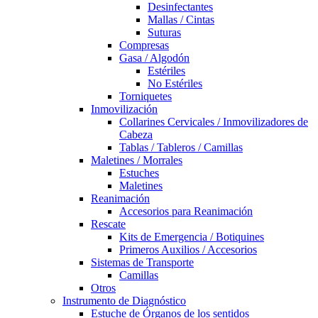
Desinfectantes
Mallas / Cintas
Suturas
Compresas
Gasa / Algodón
Estériles
No Estériles
Torniquetes
Inmovilización
Collarines Cervicales / Inmovilizadores de
Cabeza
Tablas / Tableros / Camillas
Maletines / Morrales
Estuches
Maletines
Reanimación
Accesorios para Reanimación
Rescate
Kits de Emergencia / Botiquines
Primeros Auxilios / Accesorios
Sistemas de Transporte
Camillas
Otros
Instrumento de Diagnóstico
Estuche de Órganos de los sentidos