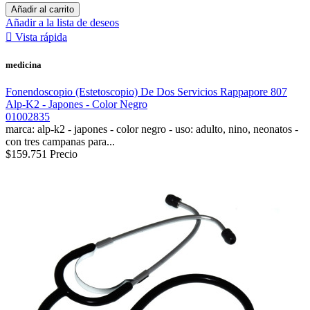
Añadir al carrito
Añadir a la lista de deseos

Vista rápida
medicina
Fonendoscopio (Estetoscopio) De Dos Servicios Rappapore 807
Alp-K2 - Japones - Color Negro
01002835
marca: alp-k2 - japones - color negro - uso: adulto, nino, neonatos -
con tres campanas para...
$159.751
Precio