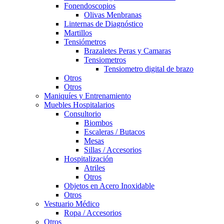
Fonendoscopios
Olivas Menbranas
Linternas de Diagnóstico
Martillos
Tensiómetros
Brazaletes Peras y Camaras
Tensiometros
Tensiometro digital de brazo
Otros
Otros
Maniquíes y Entrenamiento
Muebles Hospitalarios
Consultorio
Biombos
Escaleras / Butacos
Mesas
Sillas / Accesorios
Hospitalización
Atriles
Otros
Objetos en Acero Inoxidable
Otros
Vestuario Médico
Ropa / Accesorios
Otros