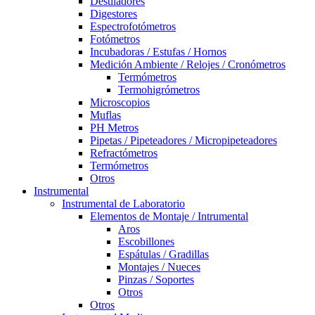
Destiladores
Digestores
Espectrofotómetros
Fotómetros
Incubadoras / Estufas / Hornos
Medición Ambiente / Relojes / Cronómetros
Termómetros
Termohigrómetros
Microscopios
Muflas
PH Metros
Pipetas / Pipeteadores / Micropipeteadores
Refractómetros
Termómetros
Otros
Instrumental
Instrumental de Laboratorio
Elementos de Montaje / Intrumental
Aros
Escobillones
Espátulas / Gradillas
Montajes / Nueces
Pinzas / Soportes
Otros
Otros