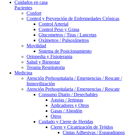
Cuidados en casa
Pacientes
Confort
Control y Prevención de Enfermedades Crónicas
Control Arterial
Control Peso y Grasa
Glucometros / Tiras / Lancetas
Oxímetros / Pulsoxímetros
Movilidad
Sistema de Posicionamiento
Ortopedia y Fisioterapia
Salud y Bienestar
Terapia Respiratoria
Medicina
Atención Prehospitalaria / Emergencias / Rescate /
Inmovilización
Atención Prehospitalaria / Emergencias / Rescate
Consumo Diario / Desechables
Agujas / Jeringas
Aplicadores y Otros
Gasas / Algodón
Otros
Cuidado y Cierre de Heridas
Cierre y Cicatrización de Tejidos
Cintas Adhesivas / Esparadrapos