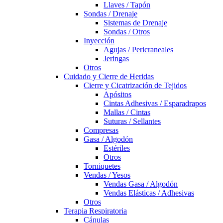
Llaves / Tapón
Sondas / Drenaje
Sistemas de Drenaje
Sondas / Otros
Inyección
Agujas / Pericraneales
Jeringas
Otros
Cuidado y Cierre de Heridas
Cierre y Cicatrización de Tejidos
Apósitos
Cintas Adhesivas / Esparadrapos
Mallas / Cintas
Suturas / Sellantes
Compresas
Gasa / Algodón
Estériles
Otros
Torniquetes
Vendas / Yesos
Vendas Gasa / Algodón
Vendas Elásticas / Adhesivas
Otros
Terapia Respiratoria
Cánulas