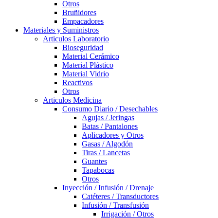
Otros
Bruñidores
Empacadores
Materiales y Suministros
Articulos Laboratorio
Bioseguridad
Material Cerámico
Material Plástico
Material Vidrio
Reactivos
Otros
Articulos Medicina
Consumo Diario / Desechables
Agujas / Jeringas
Batas / Pantalones
Aplicadores y Otros
Gasas / Algodón
Tiras / Lancetas
Guantes
Tapabocas
Otros
Inyección / Infusión / Drenaje
Catéteres / Transductores
Infusión / Transfusión
Irrigación / Otros