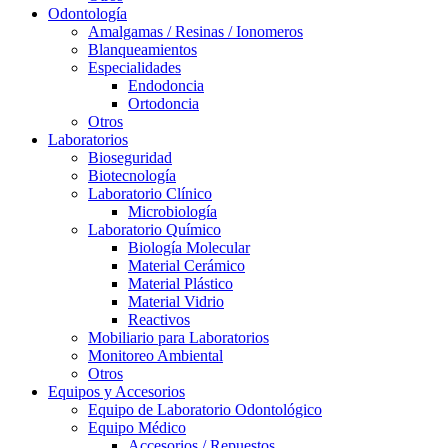
Odontología
Amalgamas / Resinas / Ionomeros
Blanqueamientos
Especialidades
Endodoncia
Ortodoncia
Otros
Laboratorios
Bioseguridad
Biotecnología
Laboratorio Clínico
Microbiología
Laboratorio Químico
Biología Molecular
Material Cerámico
Material Plástico
Material Vidrio
Reactivos
Mobiliario para Laboratorios
Monitoreo Ambiental
Otros
Equipos y Accesorios
Equipo de Laboratorio Odontológico
Equipo Médico
Accesorios / Repuestos