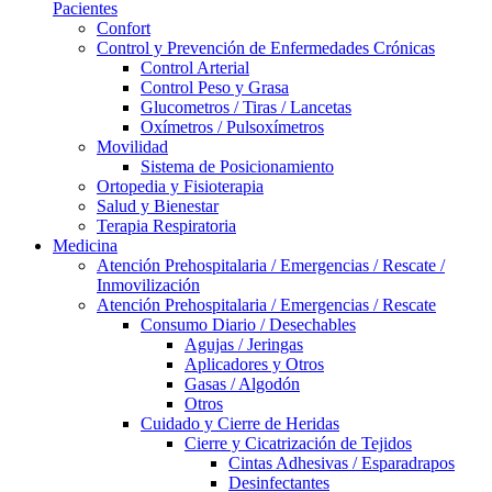
Pacientes
Confort
Control y Prevención de Enfermedades Crónicas
Control Arterial
Control Peso y Grasa
Glucometros / Tiras / Lancetas
Oxímetros / Pulsoxímetros
Movilidad
Sistema de Posicionamiento
Ortopedia y Fisioterapia
Salud y Bienestar
Terapia Respiratoria
Medicina
Atención Prehospitalaria / Emergencias / Rescate /
Inmovilización
Atención Prehospitalaria / Emergencias / Rescate
Consumo Diario / Desechables
Agujas / Jeringas
Aplicadores y Otros
Gasas / Algodón
Otros
Cuidado y Cierre de Heridas
Cierre y Cicatrización de Tejidos
Cintas Adhesivas / Esparadrapos
Desinfectantes