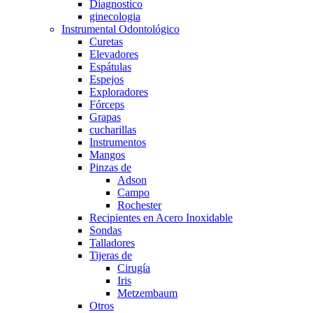
Diagnostico
ginecologia
Instrumental Odontológico
Curetas
Elevadores
Espátulas
Espejos
Exploradores
Fórceps
Grapas
cucharillas
Instrumentos
Mangos
Pinzas de
Adson
Campo
Rochester
Recipientes en Acero Inoxidable
Sondas
Talladores
Tijeras de
Cirugía
Iris
Metzembaum
Otros