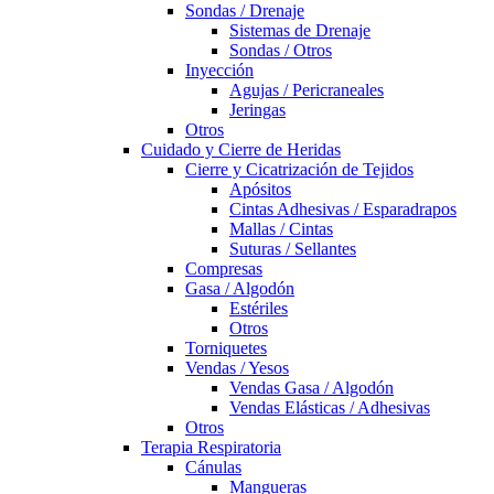
Sondas / Drenaje
Sistemas de Drenaje
Sondas / Otros
Inyección
Agujas / Pericraneales
Jeringas
Otros
Cuidado y Cierre de Heridas
Cierre y Cicatrización de Tejidos
Apósitos
Cintas Adhesivas / Esparadrapos
Mallas / Cintas
Suturas / Sellantes
Compresas
Gasa / Algodón
Estériles
Otros
Torniquetes
Vendas / Yesos
Vendas Gasa / Algodón
Vendas Elásticas / Adhesivas
Otros
Terapia Respiratoria
Cánulas
Mangueras