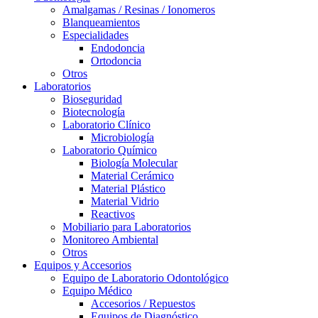
Amalgamas / Resinas / Ionomeros
Blanqueamientos
Especialidades
Endodoncia
Ortodoncia
Otros
Laboratorios
Bioseguridad
Biotecnología
Laboratorio Clínico
Microbiología
Laboratorio Químico
Biología Molecular
Material Cerámico
Material Plástico
Material Vidrio
Reactivos
Mobiliario para Laboratorios
Monitoreo Ambiental
Otros
Equipos y Accesorios
Equipo de Laboratorio Odontológico
Equipo Médico
Accesorios / Repuestos
Equipos de Diagnóstico