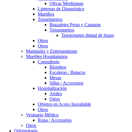
Olivas Menbranas
Linternas de Diagnóstico
Martillos
Tensiómetros
Brazaletes Peras y Camaras
Tensiometros
Tensiometro digital de brazo
Otros
Otros
Maniquíes y Entrenamiento
Muebles Hospitalarios
Consultorio
Biombos
Escaleras / Butacos
Mesas
Sillas / Accesorios
Hospitalización
Atriles
Otros
Objetos en Acero Inoxidable
Otros
Vestuario Médico
Ropa / Accesorios
Otros
Odontología