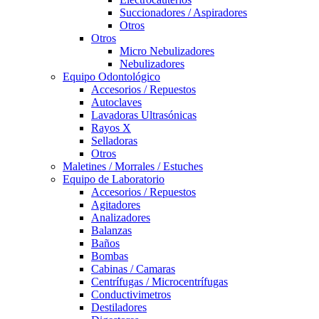
Succionadores / Aspiradores
Otros
Otros
Micro Nebulizadores
Nebulizadores
Equipo Odontológico
Accesorios / Repuestos
Autoclaves
Lavadoras Ultrasónicas
Rayos X
Selladoras
Otros
Maletines / Morrales / Estuches
Equipo de Laboratorio
Accesorios / Repuestos
Agitadores
Analizadores
Balanzas
Baños
Bombas
Cabinas / Camaras
Centrífugas / Microcentrífugas
Conductivimetros
Destiladores