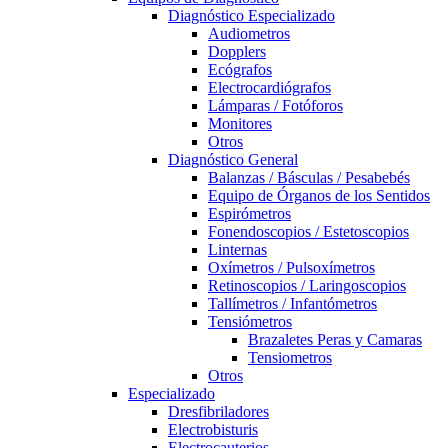
Diagnóstico Especializado
Audiometros
Dopplers
Ecógrafos
Electrocardiógrafos
Lámparas / Fotóforos
Monitores
Otros
Diagnóstico General
Balanzas / Básculas / Pesabebés
Equipo de Órganos de los Sentidos
Espirómetros
Fonendoscopios / Estetoscopios
Linternas
Oxímetros / Pulsoxímetros
Retinoscopios / Laringoscopios
Tallímetros / Infantómetros
Tensiómetros
Brazaletes Peras y Camaras
Tensiometros
Otros
Especializado
Dresfibriladores
Electrobisturis
Electrocauterios