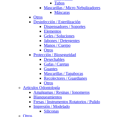
Tubos
Mascarillas / Micro Nebulizadores
Máscaras
Otros
Desinfección / Esterilización
Dispensadores / Soportes
Elementos
Geles / Soluciones
Jabones / Detergentes
Manos / Cuerpo
Otros
Protección / Bioseguridad
Desechables
Gafas / Caretas
Guantes
Mascarillas / Tapabocas
Recolectores / Guardianes
Otros
Articulos Odontología
Amalgamas / Resinas / Ionomeros
Blanqueamientos
Fresas / Instrumentos Rotatorios / Pulido
Impresión / Modelado
Siliconas
Otros