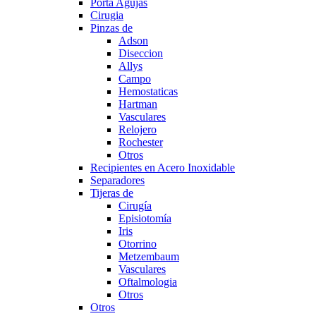
Porta Agujas
Cirugia
Pinzas de
Adson
Diseccion
Allys
Campo
Hemostaticas
Hartman
Vasculares
Relojero
Rochester
Otros
Recipientes en Acero Inoxidable
Separadores
Tijeras de
Cirugía
Episiotomía
Iris
Otorrino
Metzembaum
Vasculares
Oftalmologia
Otros
Otros