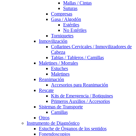
Mallas / Cintas
Suturas
Compresas
Gasa / Algodón
Estériles
No Estériles
Torniquetes
Inmovilización
Collarines Cervicales / Inmovilizadores de
Cabeza
Tablas / Tableros / Camillas
Maletines / Morrales
Estuches
Maletines
Reanimación
Accesorios para Reanimación
Rescate
Kits de Emergencia / Botiquines
Primeros Auxilios / Accesorios
Sistemas de Transporte
Camillas
Otros
Instrumento de Diagnóstico
Estuche de Órganos de los sentidos
Fonendoscopios