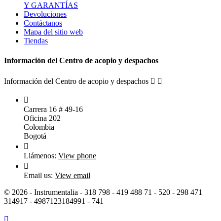
Y GARANTÍAS
Devoluciones
Contáctanos
Mapa del sitio web
Tiendas
Información del Centro de acopio y despachos
Información del Centro de acopio y despachos



Carrera 16 # 49-16
Oficina 202
Colombia
Bogotá

Llámenos:
View phone

Email us:
View email
© 2026 - Instrumentalia - 318 798 - 419 488 71​ - 520 - 298 471
314917 - 4987123184991 - 741
