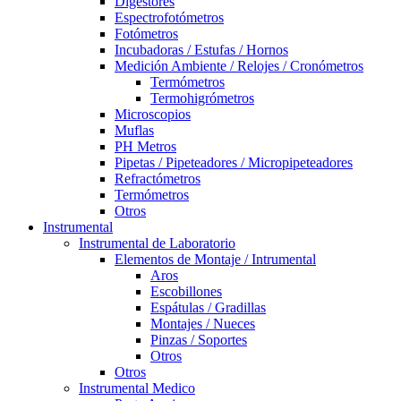
Digestores
Espectrofotómetros
Fotómetros
Incubadoras / Estufas / Hornos
Medición Ambiente / Relojes / Cronómetros
Termómetros
Termohigrómetros
Microscopios
Muflas
PH Metros
Pipetas / Pipeteadores / Micropipeteadores
Refractómetros
Termómetros
Otros
Instrumental
Instrumental de Laboratorio
Elementos de Montaje / Intrumental
Aros
Escobillones
Espátulas / Gradillas
Montajes / Nueces
Pinzas / Soportes
Otros
Otros
Instrumental Medico