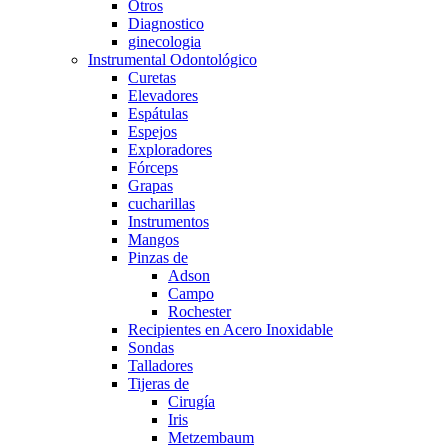
Otros
Diagnostico
ginecologia
Instrumental Odontológico
Curetas
Elevadores
Espátulas
Espejos
Exploradores
Fórceps
Grapas
cucharillas
Instrumentos
Mangos
Pinzas de
Adson
Campo
Rochester
Recipientes en Acero Inoxidable
Sondas
Talladores
Tijeras de
Cirugía
Iris
Metzembaum