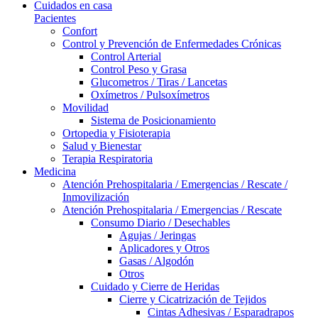
Cuidados en casa
Pacientes
Confort
Control y Prevención de Enfermedades Crónicas
Control Arterial
Control Peso y Grasa
Glucometros / Tiras / Lancetas
Oxímetros / Pulsoxímetros
Movilidad
Sistema de Posicionamiento
Ortopedia y Fisioterapia
Salud y Bienestar
Terapia Respiratoria
Medicina
Atención Prehospitalaria / Emergencias / Rescate /
Inmovilización
Atención Prehospitalaria / Emergencias / Rescate
Consumo Diario / Desechables
Agujas / Jeringas
Aplicadores y Otros
Gasas / Algodón
Otros
Cuidado y Cierre de Heridas
Cierre y Cicatrización de Tejidos
Cintas Adhesivas / Esparadrapos