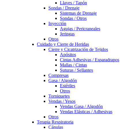
Llaves / Tapón
Sondas / Drenaje
Sistemas de Drenaje
Sondas / Otros
Inyección
Agujas / Pericraneales
Jeringas
Otros
Cuidado y Cierre de Heridas
Cierre y Cicatrización de Tejidos
Apósitos
Cintas Adhesivas / Esparadrapos
Mallas / Cintas
Suturas / Sellantes
Compresas
Gasa / Algodón
Estériles
Otros
Torniquetes
Vendas / Yesos
Vendas Gasa / Algodón
Vendas Elásticas / Adhesivas
Otros
Terapia Respiratoria
Cánulas