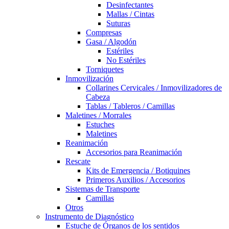
Desinfectantes
Mallas / Cintas
Suturas
Compresas
Gasa / Algodón
Estériles
No Estériles
Torniquetes
Inmovilización
Collarines Cervicales / Inmovilizadores de
Cabeza
Tablas / Tableros / Camillas
Maletines / Morrales
Estuches
Maletines
Reanimación
Accesorios para Reanimación
Rescate
Kits de Emergencia / Botiquines
Primeros Auxilios / Accesorios
Sistemas de Transporte
Camillas
Otros
Instrumento de Diagnóstico
Estuche de Órganos de los sentidos