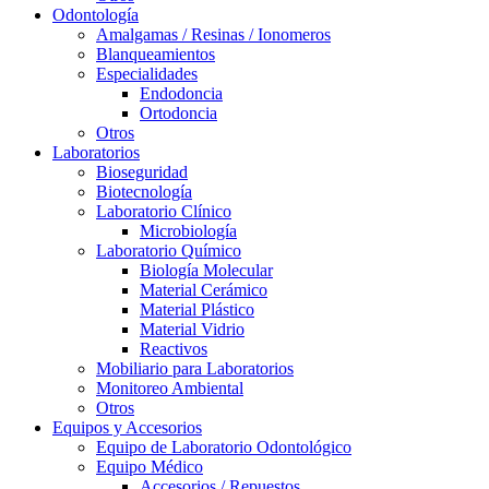
Odontología
Amalgamas / Resinas / Ionomeros
Blanqueamientos
Especialidades
Endodoncia
Ortodoncia
Otros
Laboratorios
Bioseguridad
Biotecnología
Laboratorio Clínico
Microbiología
Laboratorio Químico
Biología Molecular
Material Cerámico
Material Plástico
Material Vidrio
Reactivos
Mobiliario para Laboratorios
Monitoreo Ambiental
Otros
Equipos y Accesorios
Equipo de Laboratorio Odontológico
Equipo Médico
Accesorios / Repuestos