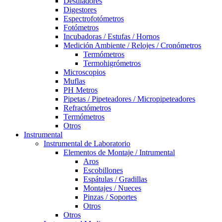
Destiladores
Digestores
Espectrofotómetros
Fotómetros
Incubadoras / Estufas / Hornos
Medición Ambiente / Relojes / Cronómetros
Termómetros
Termohigrómetros
Microscopios
Muflas
PH Metros
Pipetas / Pipeteadores / Micropipeteadores
Refractómetros
Termómetros
Otros
Instrumental
Instrumental de Laboratorio
Elementos de Montaje / Intrumental
Aros
Escobillones
Espátulas / Gradillas
Montajes / Nueces
Pinzas / Soportes
Otros
Otros