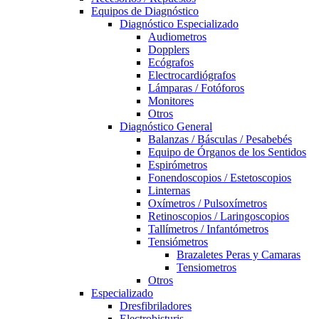
Equipos de Diagnóstico
Diagnóstico Especializado
Audiometros
Dopplers
Ecógrafos
Electrocardiógrafos
Lámparas / Fotóforos
Monitores
Otros
Diagnóstico General
Balanzas / Básculas / Pesabebés
Equipo de Órganos de los Sentidos
Espirómetros
Fonendoscopios / Estetoscopios
Linternas
Oxímetros / Pulsoxímetros
Retinoscopios / Laringoscopios
Tallímetros / Infantómetros
Tensiómetros
Brazaletes Peras y Camaras
Tensiometros
Otros
Especializado
Dresfibriladores
Electrobisturis