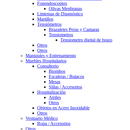
Fonendoscopios
Olivas Menbranas
Linternas de Diagnóstico
Martillos
Tensiómetros
Brazaletes Peras y Camaras
Tensiometros
Tensiometro digital de brazo
Otros
Otros
Maniquíes y Entrenamiento
Muebles Hospitalarios
Consultorio
Biombos
Escaleras / Butacos
Mesas
Sillas / Accesorios
Hospitalización
Atriles
Otros
Objetos en Acero Inoxidable
Otros
Vestuario Médico
Ropa / Accesorios
Otros