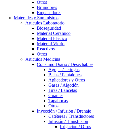
Otros
Bruñidores
Empacadores
Materiales y Suministros
Articulos Laboratorio
Bioseguridad
Material Cerámico
Material Plástico
Material Vidrio
Reactivos
Otros
Articulos Medicina
Consumo Diario / Desechables
Agujas / Jeringas
Batas / Pantalones
Aplicadores y Otros
Gasas / Algodón
Tiras / Lancetas
Guantes
Tapabocas
Otros
Inyección / Infusión / Drenaje
Catéteres / Transductores
Infusión / Transfusión
Irrigación / Otros