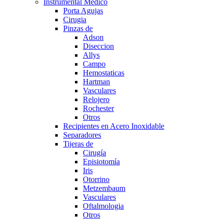
Instrumental Medico
Porta Agujas
Cirugia
Pinzas de
Adson
Diseccion
Allys
Campo
Hemostaticas
Hartman
Vasculares
Relojero
Rochester
Otros
Recipientes en Acero Inoxidable
Separadores
Tijeras de
Cirugía
Episiotomía
Iris
Otorrino
Metzembaum
Vasculares
Oftalmologia
Otros