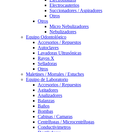
Electrocauterios
Succionadores / Aspiradores
Otros
Otros
Micro Nebulizadores
Nebulizadores
Equipo Odontológico
Accesorios / Repuestos
Autoclaves
Lavadoras Ultrasónicas
Rayos X
Selladoras
Otros
Maletines / Morrales / Estuches
Equipo de Laboratorio
Accesorios / Repuestos
Agitadores
Analizadores
Balanzas
Baños
Bombas
Cabinas / Camaras
Centrífugas / Microcentrífugas
Conductivimetros