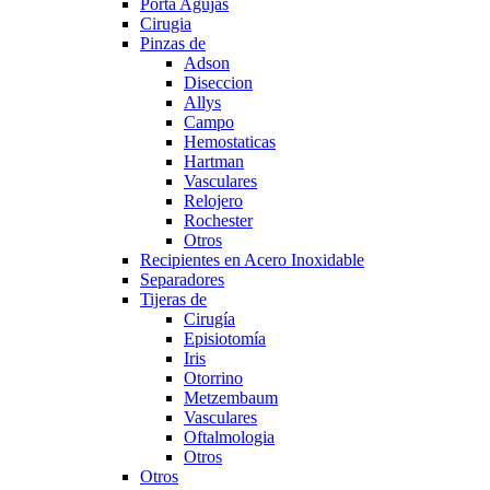
Porta Agujas
Cirugia
Pinzas de
Adson
Diseccion
Allys
Campo
Hemostaticas
Hartman
Vasculares
Relojero
Rochester
Otros
Recipientes en Acero Inoxidable
Separadores
Tijeras de
Cirugía
Episiotomía
Iris
Otorrino
Metzembaum
Vasculares
Oftalmologia
Otros
Otros