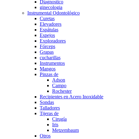
Diagnostico
ginecologia
Instrumental Odontológico
Curetas
Elevadores
Espátulas
Espejos
Exploradores
Fórceps
Grapas
cucharillas
Instrumentos
Mangos
Pinzas de
Adson
Campo
Rochester
Recipientes en Acero Inoxidable
Sondas
Talladores
Tijeras de
Cirugía
Iris
Metzembaum
Otros