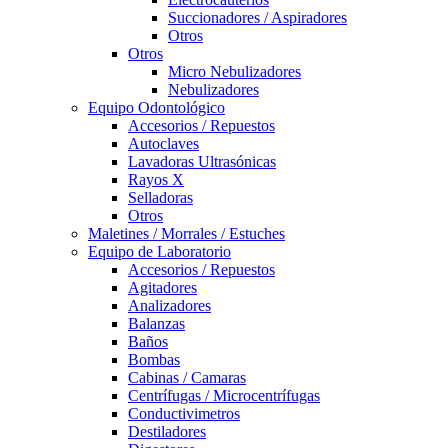
Succionadores / Aspiradores
Otros
Otros
Micro Nebulizadores
Nebulizadores
Equipo Odontológico
Accesorios / Repuestos
Autoclaves
Lavadoras Ultrasónicas
Rayos X
Selladoras
Otros
Maletines / Morrales / Estuches
Equipo de Laboratorio
Accesorios / Repuestos
Agitadores
Analizadores
Balanzas
Baños
Bombas
Cabinas / Camaras
Centrífugas / Microcentrífugas
Conductivimetros
Destiladores