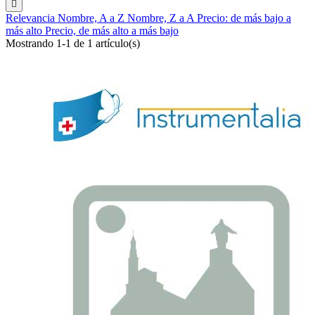

Relevancia
Nombre, A a Z
Nombre, Z a A
Precio: de más bajo a
más alto
Precio, de más alto a más bajo
Mostrando 1-1 de 1 artículo(s)