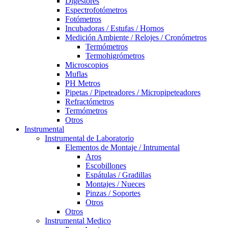
Digestores
Espectrofotómetros
Fotómetros
Incubadoras / Estufas / Hornos
Medición Ambiente / Relojes / Cronómetros
Termómetros
Termohigrómetros
Microscopios
Muflas
PH Metros
Pipetas / Pipeteadores / Micropipeteadores
Refractómetros
Termómetros
Otros
Instrumental
Instrumental de Laboratorio
Elementos de Montaje / Intrumental
Aros
Escobillones
Espátulas / Gradillas
Montajes / Nueces
Pinzas / Soportes
Otros
Otros
Instrumental Medico