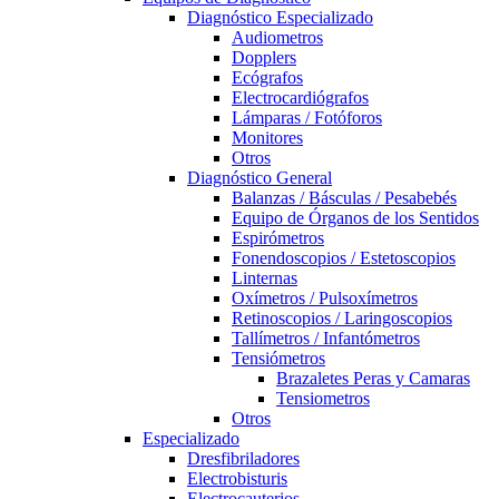
Diagnóstico Especializado
Audiometros
Dopplers
Ecógrafos
Electrocardiógrafos
Lámparas / Fotóforos
Monitores
Otros
Diagnóstico General
Balanzas / Básculas / Pesabebés
Equipo de Órganos de los Sentidos
Espirómetros
Fonendoscopios / Estetoscopios
Linternas
Oxímetros / Pulsoxímetros
Retinoscopios / Laringoscopios
Tallímetros / Infantómetros
Tensiómetros
Brazaletes Peras y Camaras
Tensiometros
Otros
Especializado
Dresfibriladores
Electrobisturis
Electrocauterios