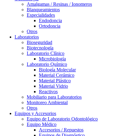
Amalgamas / Resinas / Ionomeros
Blanqueamientos
Especialidades
Endodoncia
Ortodoncia
Otros
Laboratorios
Bioseguridad
Biotecnología
Laboratorio Clínico
Microbiología
Laboratorio Químico
Biología Molecular
Material Cerámico
Material Plástico
Material Vidrio
Reactivos
Mobiliario para Laboratorios
Monitoreo Ambiental
Otros
Equipos y Accesorios
Equipo de Laboratorio Odontológico
Equipo Médico
Accesorios / Repuestos
Equipos de Diagnóstico