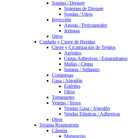
Sondas / Drenaje
Sistemas de Drenaje
Sondas / Otros
Inyección
Agujas / Pericraneales
Jeringas
Otros
Cuidado y Cierre de Heridas
Cierre y Cicatrización de Tejidos
Apósitos
Cintas Adhesivas / Esparadrapos
Mallas / Cintas
Suturas / Sellantes
Compresas
Gasa / Algodón
Estériles
Otros
Torniquetes
Vendas / Yesos
Vendas Gasa / Algodón
Vendas Elásticas / Adhesivas
Otros
Terapia Respiratoria
Cánulas
Mangueras