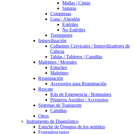
Mallas / Cintas
Suturas
Compresas
Gasa / Algodón
Estériles
No Estériles
Torniquetes
Inmovilización
Collarines Cervicales / Inmovilizadores de
Cabeza
Tablas / Tableros / Camillas
Maletines / Morrales
Estuches
Maletines
Reanimación
Accesorios para Reanimación
Rescate
Kits de Emergencia / Botiquines
Primeros Auxilios / Accesorios
Sistemas de Transporte
Camillas
Otros
Instrumento de Diagnóstico
Estuche de Órganos de los sentidos
Fonendoscopios