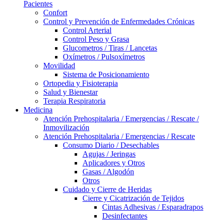
Pacientes
Confort
Control y Prevención de Enfermedades Crónicas
Control Arterial
Control Peso y Grasa
Glucometros / Tiras / Lancetas
Oxímetros / Pulsoxímetros
Movilidad
Sistema de Posicionamiento
Ortopedia y Fisioterapia
Salud y Bienestar
Terapia Respiratoria
Medicina
Atención Prehospitalaria / Emergencias / Rescate /
Inmovilización
Atención Prehospitalaria / Emergencias / Rescate
Consumo Diario / Desechables
Agujas / Jeringas
Aplicadores y Otros
Gasas / Algodón
Otros
Cuidado y Cierre de Heridas
Cierre y Cicatrización de Tejidos
Cintas Adhesivas / Esparadrapos
Desinfectantes