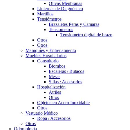
Olivas Menbranas
Linternas de Diagnóstico
Martillos
Tensiómetros
Brazaletes Peras y Camaras
Tensiometros
Tensiometro digital de brazo
Otros
Otros
Maniquíes y Entrenamiento
Muebles Hospitalarios
Consultorio
Biombos
Escaleras / Butacos
Mesas
Sillas / Accesorios
Hospitalización
Atriles
Otros
Objetos en Acero Inoxidable
Otros
Vestuario Médico
Ropa / Accesorios
Otros
Odontología