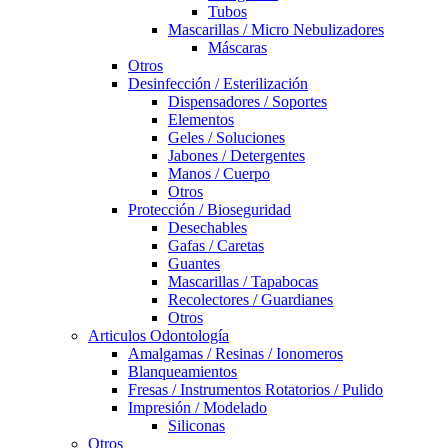
Tubos
Mascarillas / Micro Nebulizadores
Máscaras
Otros
Desinfección / Esterilización
Dispensadores / Soportes
Elementos
Geles / Soluciones
Jabones / Detergentes
Manos / Cuerpo
Otros
Protección / Bioseguridad
Desechables
Gafas / Caretas
Guantes
Mascarillas / Tapabocas
Recolectores / Guardianes
Otros
Articulos Odontología
Amalgamas / Resinas / Ionomeros
Blanqueamientos
Fresas / Instrumentos Rotatorios / Pulido
Impresión / Modelado
Siliconas
Otros