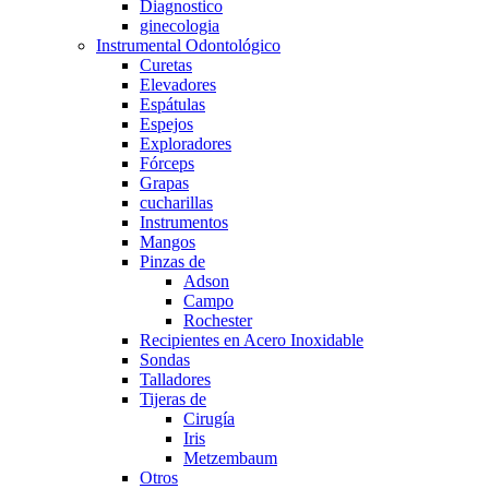
Diagnostico
ginecologia
Instrumental Odontológico
Curetas
Elevadores
Espátulas
Espejos
Exploradores
Fórceps
Grapas
cucharillas
Instrumentos
Mangos
Pinzas de
Adson
Campo
Rochester
Recipientes en Acero Inoxidable
Sondas
Talladores
Tijeras de
Cirugía
Iris
Metzembaum
Otros