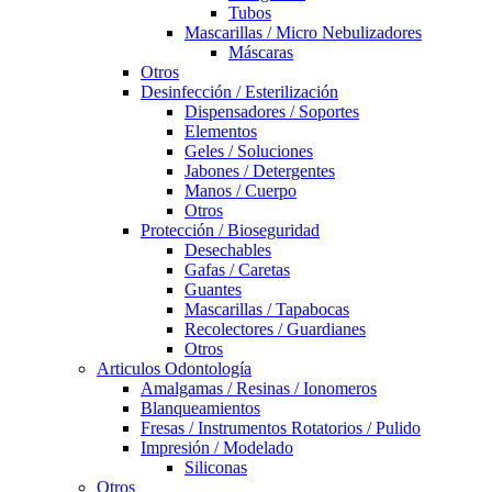
Tubos
Mascarillas / Micro Nebulizadores
Máscaras
Otros
Desinfección / Esterilización
Dispensadores / Soportes
Elementos
Geles / Soluciones
Jabones / Detergentes
Manos / Cuerpo
Otros
Protección / Bioseguridad
Desechables
Gafas / Caretas
Guantes
Mascarillas / Tapabocas
Recolectores / Guardianes
Otros
Articulos Odontología
Amalgamas / Resinas / Ionomeros
Blanqueamientos
Fresas / Instrumentos Rotatorios / Pulido
Impresión / Modelado
Siliconas
Otros