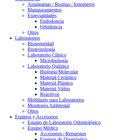
Amalgamas / Resinas / Ionomeros
Blanqueamientos
Especialidades
Endodoncia
Ortodoncia
Otros
Laboratorios
Bioseguridad
Biotecnología
Laboratorio Clínico
Microbiología
Laboratorio Químico
Biología Molecular
Material Cerámico
Material Plástico
Material Vidrio
Reactivos
Mobiliario para Laboratorios
Monitoreo Ambiental
Otros
Equipos y Accesorios
Equipo de Laboratorio Odontológico
Equipo Médico
Accesorios / Repuestos
Equipos de Diagnóstico