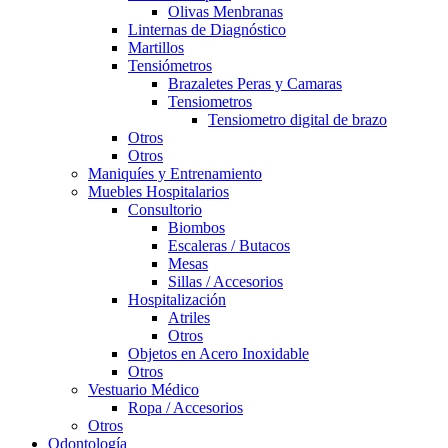
Olivas Menbranas
Linternas de Diagnóstico
Martillos
Tensiómetros
Brazaletes Peras y Camaras
Tensiometros
Tensiometro digital de brazo
Otros
Otros
Maniquíes y Entrenamiento
Muebles Hospitalarios
Consultorio
Biombos
Escaleras / Butacos
Mesas
Sillas / Accesorios
Hospitalización
Atriles
Otros
Objetos en Acero Inoxidable
Otros
Vestuario Médico
Ropa / Accesorios
Otros
Odontología