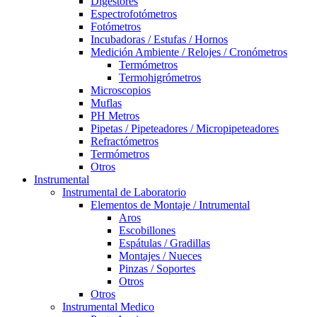
Digestores
Espectrofotómetros
Fotómetros
Incubadoras / Estufas / Hornos
Medición Ambiente / Relojes / Cronómetros
Termómetros
Termohigrómetros
Microscopios
Muflas
PH Metros
Pipetas / Pipeteadores / Micropipeteadores
Refractómetros
Termómetros
Otros
Instrumental
Instrumental de Laboratorio
Elementos de Montaje / Intrumental
Aros
Escobillones
Espátulas / Gradillas
Montajes / Nueces
Pinzas / Soportes
Otros
Otros
Instrumental Medico