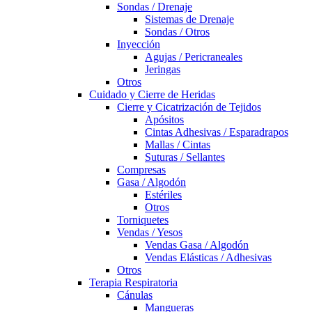
Sondas / Drenaje
Sistemas de Drenaje
Sondas / Otros
Inyección
Agujas / Pericraneales
Jeringas
Otros
Cuidado y Cierre de Heridas
Cierre y Cicatrización de Tejidos
Apósitos
Cintas Adhesivas / Esparadrapos
Mallas / Cintas
Suturas / Sellantes
Compresas
Gasa / Algodón
Estériles
Otros
Torniquetes
Vendas / Yesos
Vendas Gasa / Algodón
Vendas Elásticas / Adhesivas
Otros
Terapia Respiratoria
Cánulas
Mangueras