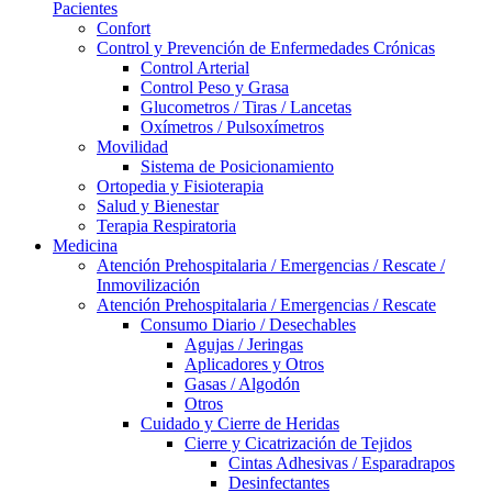
Pacientes
Confort
Control y Prevención de Enfermedades Crónicas
Control Arterial
Control Peso y Grasa
Glucometros / Tiras / Lancetas
Oxímetros / Pulsoxímetros
Movilidad
Sistema de Posicionamiento
Ortopedia y Fisioterapia
Salud y Bienestar
Terapia Respiratoria
Medicina
Atención Prehospitalaria / Emergencias / Rescate /
Inmovilización
Atención Prehospitalaria / Emergencias / Rescate
Consumo Diario / Desechables
Agujas / Jeringas
Aplicadores y Otros
Gasas / Algodón
Otros
Cuidado y Cierre de Heridas
Cierre y Cicatrización de Tejidos
Cintas Adhesivas / Esparadrapos
Desinfectantes