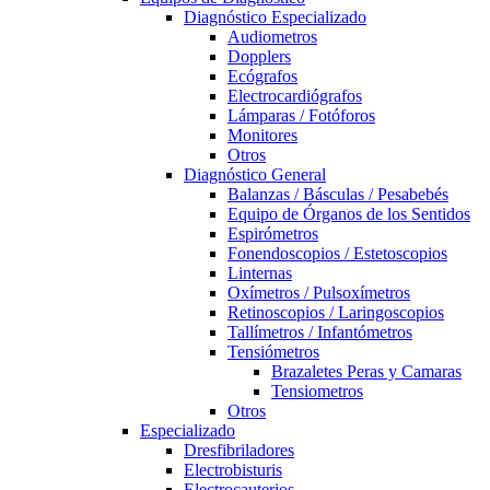
Diagnóstico Especializado
Audiometros
Dopplers
Ecógrafos
Electrocardiógrafos
Lámparas / Fotóforos
Monitores
Otros
Diagnóstico General
Balanzas / Básculas / Pesabebés
Equipo de Órganos de los Sentidos
Espirómetros
Fonendoscopios / Estetoscopios
Linternas
Oxímetros / Pulsoxímetros
Retinoscopios / Laringoscopios
Tallímetros / Infantómetros
Tensiómetros
Brazaletes Peras y Camaras
Tensiometros
Otros
Especializado
Dresfibriladores
Electrobisturis
Electrocauterios