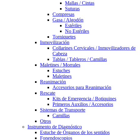
Mallas / Cintas
Suturas
Compresas
Gasa / Algodón
Estériles
No Estériles
Torniquetes
Inmovilización
Collarines Cervicales / Inmovilizadores de
Cabeza
Tablas / Tableros / Camillas
Maletines / Morrales
Estuches
Maletines
Reanimación
Accesorios para Reanimación
Rescate
Kits de Emergencia / Botiquines
Primeros Auxilios / Accesorios
Sistemas de Transporte
Camillas
Otros
Instrumento de Diagnóstico
Estuche de Órganos de los sentidos
Fonendoscopios