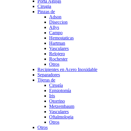
Porta Agujas
Cirugia
Pinzas de
Adson
Diseccion
Allys
Campo
Hemostaticas
Hartman
Vasculares
Relojero
Rochester
Otros
Recipientes en Acero Inoxidable
Separadores
Tijeras de
Cirugía
Episiotomía
Iris
Otorrino
Metzembaum
Vasculares
Oftalmologia
Otros
Otros