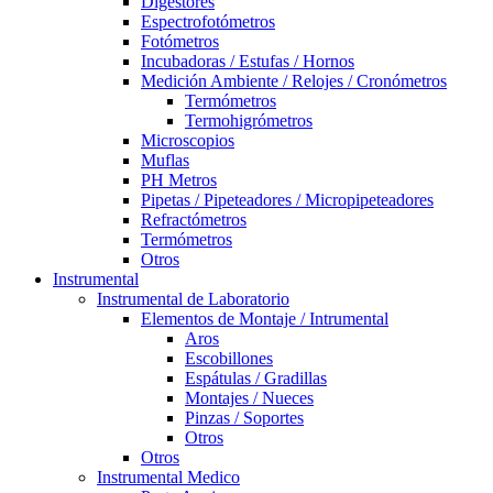
Digestores
Espectrofotómetros
Fotómetros
Incubadoras / Estufas / Hornos
Medición Ambiente / Relojes / Cronómetros
Termómetros
Termohigrómetros
Microscopios
Muflas
PH Metros
Pipetas / Pipeteadores / Micropipeteadores
Refractómetros
Termómetros
Otros
Instrumental
Instrumental de Laboratorio
Elementos de Montaje / Intrumental
Aros
Escobillones
Espátulas / Gradillas
Montajes / Nueces
Pinzas / Soportes
Otros
Otros
Instrumental Medico