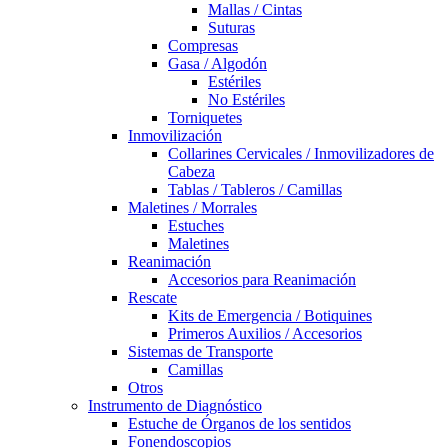
Mallas / Cintas
Suturas
Compresas
Gasa / Algodón
Estériles
No Estériles
Torniquetes
Inmovilización
Collarines Cervicales / Inmovilizadores de
Cabeza
Tablas / Tableros / Camillas
Maletines / Morrales
Estuches
Maletines
Reanimación
Accesorios para Reanimación
Rescate
Kits de Emergencia / Botiquines
Primeros Auxilios / Accesorios
Sistemas de Transporte
Camillas
Otros
Instrumento de Diagnóstico
Estuche de Órganos de los sentidos
Fonendoscopios