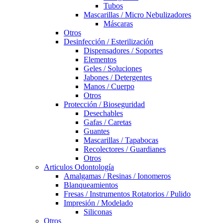
Tubos
Mascarillas / Micro Nebulizadores
Máscaras
Otros
Desinfección / Esterilización
Dispensadores / Soportes
Elementos
Geles / Soluciones
Jabones / Detergentes
Manos / Cuerpo
Otros
Protección / Bioseguridad
Desechables
Gafas / Caretas
Guantes
Mascarillas / Tapabocas
Recolectores / Guardianes
Otros
Articulos Odontología
Amalgamas / Resinas / Ionomeros
Blanqueamientos
Fresas / Instrumentos Rotatorios / Pulido
Impresión / Modelado
Siliconas
Otros