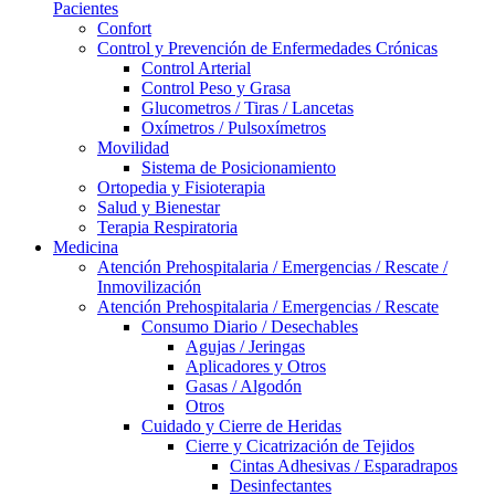
Pacientes
Confort
Control y Prevención de Enfermedades Crónicas
Control Arterial
Control Peso y Grasa
Glucometros / Tiras / Lancetas
Oxímetros / Pulsoxímetros
Movilidad
Sistema de Posicionamiento
Ortopedia y Fisioterapia
Salud y Bienestar
Terapia Respiratoria
Medicina
Atención Prehospitalaria / Emergencias / Rescate /
Inmovilización
Atención Prehospitalaria / Emergencias / Rescate
Consumo Diario / Desechables
Agujas / Jeringas
Aplicadores y Otros
Gasas / Algodón
Otros
Cuidado y Cierre de Heridas
Cierre y Cicatrización de Tejidos
Cintas Adhesivas / Esparadrapos
Desinfectantes