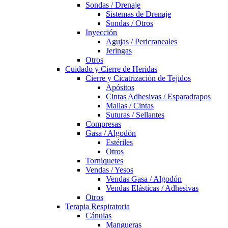
Sondas / Drenaje
Sistemas de Drenaje
Sondas / Otros
Inyección
Agujas / Pericraneales
Jeringas
Otros
Cuidado y Cierre de Heridas
Cierre y Cicatrización de Tejidos
Apósitos
Cintas Adhesivas / Esparadrapos
Mallas / Cintas
Suturas / Sellantes
Compresas
Gasa / Algodón
Estériles
Otros
Torniquetes
Vendas / Yesos
Vendas Gasa / Algodón
Vendas Elásticas / Adhesivas
Otros
Terapia Respiratoria
Cánulas
Mangueras