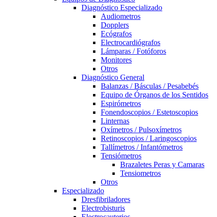
Diagnóstico Especializado
Audiometros
Dopplers
Ecógrafos
Electrocardiógrafos
Lámparas / Fotóforos
Monitores
Otros
Diagnóstico General
Balanzas / Básculas / Pesabebés
Equipo de Órganos de los Sentidos
Espirómetros
Fonendoscopios / Estetoscopios
Linternas
Oxímetros / Pulsoxímetros
Retinoscopios / Laringoscopios
Tallímetros / Infantómetros
Tensiómetros
Brazaletes Peras y Camaras
Tensiometros
Otros
Especializado
Dresfibriladores
Electrobisturis
Electrocauterios