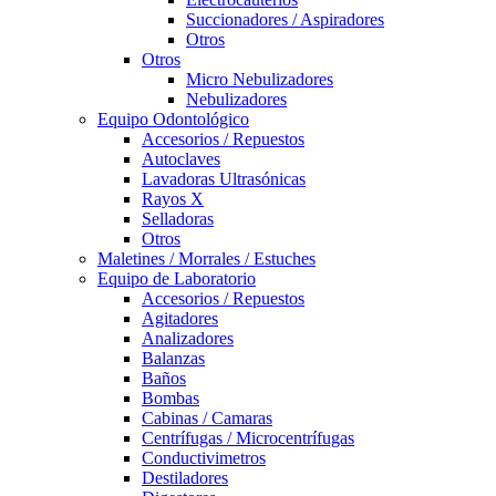
Succionadores / Aspiradores
Otros
Otros
Micro Nebulizadores
Nebulizadores
Equipo Odontológico
Accesorios / Repuestos
Autoclaves
Lavadoras Ultrasónicas
Rayos X
Selladoras
Otros
Maletines / Morrales / Estuches
Equipo de Laboratorio
Accesorios / Repuestos
Agitadores
Analizadores
Balanzas
Baños
Bombas
Cabinas / Camaras
Centrífugas / Microcentrífugas
Conductivimetros
Destiladores