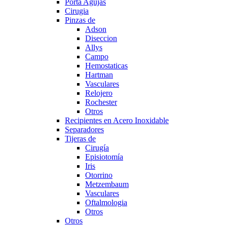
Porta Agujas
Cirugia
Pinzas de
Adson
Diseccion
Allys
Campo
Hemostaticas
Hartman
Vasculares
Relojero
Rochester
Otros
Recipientes en Acero Inoxidable
Separadores
Tijeras de
Cirugía
Episiotomía
Iris
Otorrino
Metzembaum
Vasculares
Oftalmologia
Otros
Otros