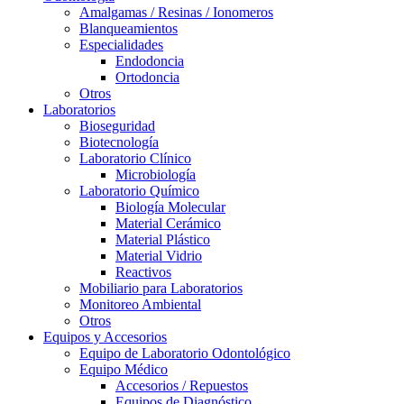
Amalgamas / Resinas / Ionomeros
Blanqueamientos
Especialidades
Endodoncia
Ortodoncia
Otros
Laboratorios
Bioseguridad
Biotecnología
Laboratorio Clínico
Microbiología
Laboratorio Químico
Biología Molecular
Material Cerámico
Material Plástico
Material Vidrio
Reactivos
Mobiliario para Laboratorios
Monitoreo Ambiental
Otros
Equipos y Accesorios
Equipo de Laboratorio Odontológico
Equipo Médico
Accesorios / Repuestos
Equipos de Diagnóstico