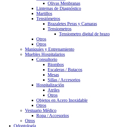
Olivas Menbranas
Linternas de Diagnóstico
Martillos
Tensiómetros
Brazaletes Peras y Camaras
Tensiometros
Tensiometro digital de brazo
Otros
Otros
Maniquíes y Entrenamiento
Muebles Hospitalarios
Consultorio
Biombos
Escaleras / Butacos
Mesas
Sillas / Accesorios
Hospitalización
Atriles
Otros
Objetos en Acero Inoxidable
Otros
Vestuario Médico
Ropa / Accesorios
Otros
Odontología