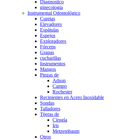
Diagnostico
ginecologia
Instrumental Odontológico
Curetas
Elevadores
Espátulas
Espejos
Exploradores
Fórceps
Grapas
cucharillas
Instrumentos
Mangos
Pinzas de
Adson
Campo
Rochester
Recipientes en Acero Inoxidable
Sondas
Talladores
Tijeras de
Cirugía
Iris
Metzembaum
Otros