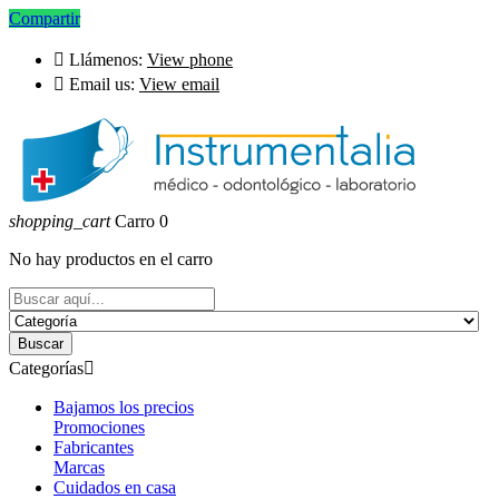
Compartir

Llámenos:
View phone

Email us:
View email
shopping_cart
Carro
0
No hay productos en el carro
Buscar
Categorías

Bajamos los precios
Promociones
Fabricantes
Marcas
Cuidados en casa