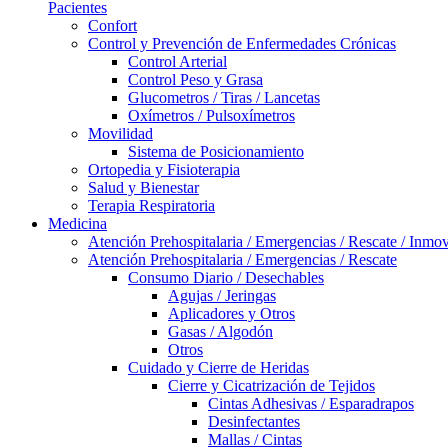
Pacientes
Confort
Control y Prevención de Enfermedades Crónicas
Control Arterial
Control Peso y Grasa
Glucometros / Tiras / Lancetas
Oxímetros / Pulsoxímetros
Movilidad
Sistema de Posicionamiento
Ortopedia y Fisioterapia
Salud y Bienestar
Terapia Respiratoria
Medicina
Atención Prehospitalaria / Emergencias / Rescate / Inmov
Atención Prehospitalaria / Emergencias / Rescate
Consumo Diario / Desechables
Agujas / Jeringas
Aplicadores y Otros
Gasas / Algodón
Otros
Cuidado y Cierre de Heridas
Cierre y Cicatrización de Tejidos
Cintas Adhesivas / Esparadrapos
Desinfectantes
Mallas / Cintas