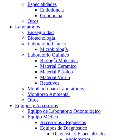
Especialidades
Endodoncia
Ortodoncia
Otros
Laboratorios
Bioseguridad
Biotecnología
Laboratorio Clínico
Microbiología
Laboratorio Químico
Biología Molecular
Material Cerámico
Material Plástico
Material Vidrio
Reactivos
Mobiliario para Laboratorios
Monitoreo Ambiental
Otros
Equipos y Accesorios
Equipo de Laboratorio Odontológico
Equipo Médico
Accesorios / Repuestos
Equipos de Diagnóstico
Diagnóstico Especializado
Audiometros