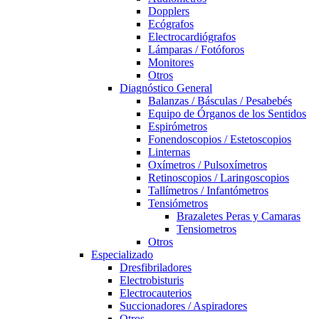
Dopplers
Ecógrafos
Electrocardiógrafos
Lámparas / Fotóforos
Monitores
Otros
Diagnóstico General
Balanzas / Básculas / Pesabebés
Equipo de Órganos de los Sentidos
Espirómetros
Fonendoscopios / Estetoscopios
Linternas
Oxímetros / Pulsoxímetros
Retinoscopios / Laringoscopios
Tallímetros / Infantómetros
Tensiómetros
Brazaletes Peras y Camaras
Tensiometros
Otros
Especializado
Dresfibriladores
Electrobisturis
Electrocauterios
Succionadores / Aspiradores
Otros