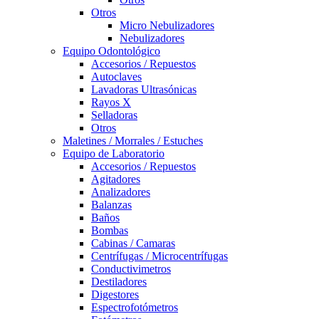
Otros
Micro Nebulizadores
Nebulizadores
Equipo Odontológico
Accesorios / Repuestos
Autoclaves
Lavadoras Ultrasónicas
Rayos X
Selladoras
Otros
Maletines / Morrales / Estuches
Equipo de Laboratorio
Accesorios / Repuestos
Agitadores
Analizadores
Balanzas
Baños
Bombas
Cabinas / Camaras
Centrífugas / Microcentrífugas
Conductivimetros
Destiladores
Digestores
Espectrofotómetros