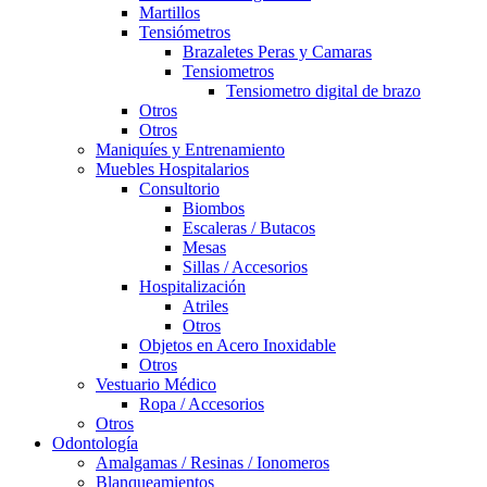
Martillos
Tensiómetros
Brazaletes Peras y Camaras
Tensiometros
Tensiometro digital de brazo
Otros
Otros
Maniquíes y Entrenamiento
Muebles Hospitalarios
Consultorio
Biombos
Escaleras / Butacos
Mesas
Sillas / Accesorios
Hospitalización
Atriles
Otros
Objetos en Acero Inoxidable
Otros
Vestuario Médico
Ropa / Accesorios
Otros
Odontología
Amalgamas / Resinas / Ionomeros
Blanqueamientos