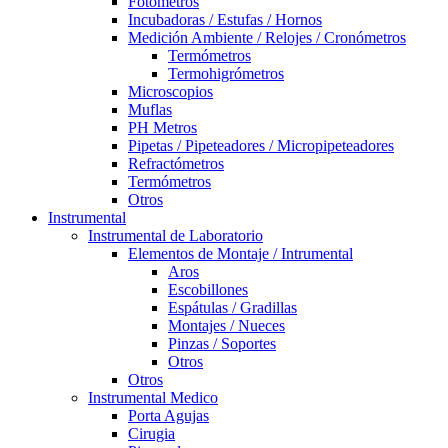
Fotómetros
Incubadoras / Estufas / Hornos
Medición Ambiente / Relojes / Cronómetros
Termómetros
Termohigrómetros
Microscopios
Muflas
PH Metros
Pipetas / Pipeteadores / Micropipeteadores
Refractómetros
Termómetros
Otros
Instrumental
Instrumental de Laboratorio
Elementos de Montaje / Intrumental
Aros
Escobillones
Espátulas / Gradillas
Montajes / Nueces
Pinzas / Soportes
Otros
Otros
Instrumental Medico
Porta Agujas
Cirugia