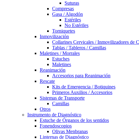
Suturas
Compresas
Gasa / Algodón
Estériles
No Estériles
Torniquetes
Inmovilización
Collarines Cervicales / Inmovilizadores de 
Tablas / Tableros / Camillas
Maletines / Morrales
Estuches
Maletines
Reanimación
Accesorios para Reanimación
Rescate
Kits de Emergencia / Botiquines
Primeros Auxilios / Accesorios
Sistemas de Transporte
Camillas
Otros
Instrumento de Diagnóstico
Estuche de Órganos de los sentidos
Fonendoscopios
Olivas Menbranas
Linternas de Diagnóstico