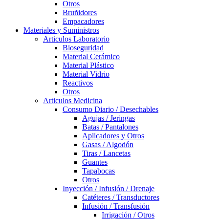
Otros
Bruñidores
Empacadores
Materiales y Suministros
Articulos Laboratorio
Bioseguridad
Material Cerámico
Material Plástico
Material Vidrio
Reactivos
Otros
Articulos Medicina
Consumo Diario / Desechables
Agujas / Jeringas
Batas / Pantalones
Aplicadores y Otros
Gasas / Algodón
Tiras / Lancetas
Guantes
Tapabocas
Otros
Inyección / Infusión / Drenaje
Catéteres / Transductores
Infusión / Transfusión
Irrigación / Otros