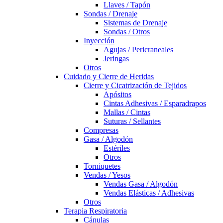
Llaves / Tapón
Sondas / Drenaje
Sistemas de Drenaje
Sondas / Otros
Inyección
Agujas / Pericraneales
Jeringas
Otros
Cuidado y Cierre de Heridas
Cierre y Cicatrización de Tejidos
Apósitos
Cintas Adhesivas / Esparadrapos
Mallas / Cintas
Suturas / Sellantes
Compresas
Gasa / Algodón
Estériles
Otros
Torniquetes
Vendas / Yesos
Vendas Gasa / Algodón
Vendas Elásticas / Adhesivas
Otros
Terapia Respiratoria
Cánulas