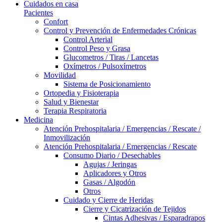
Cuidados en casa
Pacientes
Confort
Control y Prevención de Enfermedades Crónicas
Control Arterial
Control Peso y Grasa
Glucometros / Tiras / Lancetas
Oxímetros / Pulsoxímetros
Movilidad
Sistema de Posicionamiento
Ortopedia y Fisioterapia
Salud y Bienestar
Terapia Respiratoria
Medicina
Atención Prehospitalaria / Emergencias / Rescate /
Inmovilización
Atención Prehospitalaria / Emergencias / Rescate
Consumo Diario / Desechables
Agujas / Jeringas
Aplicadores y Otros
Gasas / Algodón
Otros
Cuidado y Cierre de Heridas
Cierre y Cicatrización de Tejidos
Cintas Adhesivas / Esparadrapos