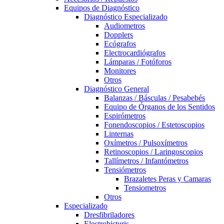
Equipos de Diagnóstico
Diagnóstico Especializado
Audiometros
Dopplers
Ecógrafos
Electrocardiógrafos
Lámparas / Fotóforos
Monitores
Otros
Diagnóstico General
Balanzas / Básculas / Pesabebés
Equipo de Órganos de los Sentidos
Espirómetros
Fonendoscopios / Estetoscopios
Linternas
Oxímetros / Pulsoxímetros
Retinoscopios / Laringoscopios
Tallímetros / Infantómetros
Tensiómetros
Brazaletes Peras y Camaras
Tensiometros
Otros
Especializado
Dresfibriladores
Electrobisturis