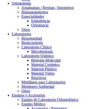
Odontología
Amalgamas / Resinas / Ionomeros
Blanqueamientos
Especialidades
Endodoncia
Ortodoncia
Otros
Laboratorios
Bioseguridad
Biotecnología
Laboratorio Clínico
Microbiología
Laboratorio Químico
Biología Molecular
Material Cerámico
Material Plástico
Material Vidrio
Reactivos
Mobiliario para Laboratorios
Monitoreo Ambiental
Otros
Equipos y Accesorios
Equipo de Laboratorio Odontológico
Equipo Médico
Accesorios / Repuestos