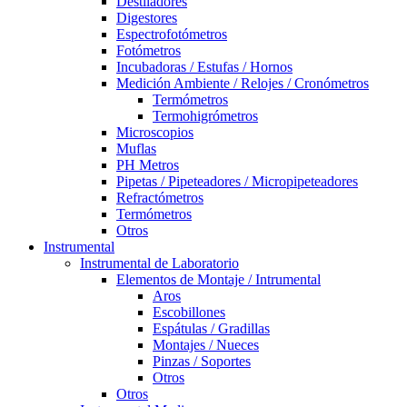
Destiladores
Digestores
Espectrofotómetros
Fotómetros
Incubadoras / Estufas / Hornos
Medición Ambiente / Relojes / Cronómetros
Termómetros
Termohigrómetros
Microscopios
Muflas
PH Metros
Pipetas / Pipeteadores / Micropipeteadores
Refractómetros
Termómetros
Otros
Instrumental
Instrumental de Laboratorio
Elementos de Montaje / Intrumental
Aros
Escobillones
Espátulas / Gradillas
Montajes / Nueces
Pinzas / Soportes
Otros
Otros