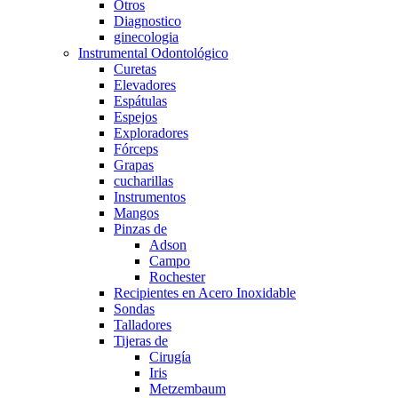
Otros
Diagnostico
ginecologia
Instrumental Odontológico
Curetas
Elevadores
Espátulas
Espejos
Exploradores
Fórceps
Grapas
cucharillas
Instrumentos
Mangos
Pinzas de
Adson
Campo
Rochester
Recipientes en Acero Inoxidable
Sondas
Talladores
Tijeras de
Cirugía
Iris
Metzembaum