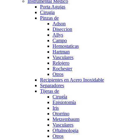
Instrumental Medico
Porta Agujas
Cirugia
Pinzas de
Adson
Diseccion
Allys
Campo
Hemostaticas
Hartman
Vasculares
Relojero
Rochester
Otros
Recipientes en Acero Inoxidable
Separadores
Tijeras de
Cirugía
Episiotomía
Iris
Otorrino
Metzembaum
Vasculares
Oftalmologia
Otros