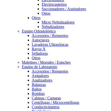
Electrocauterios
Succionadores / Aspiradores
Otros
Otros
Micro Nebulizadores
Nebulizadores
Equipo Odontológico
Accesorios / Repuestos
Autoclaves
Lavadoras Ultrasónicas
Rayos X
Selladoras
Otros
Maletines / Morrales / Estuches
Equipo de Laboratorio
Accesorios / Repuestos
Agitadores
Analizadores
Balanzas
Baños
Bombas
Cabinas / Camaras
Centrífugas / Microcentrífugas
Conductivimetros