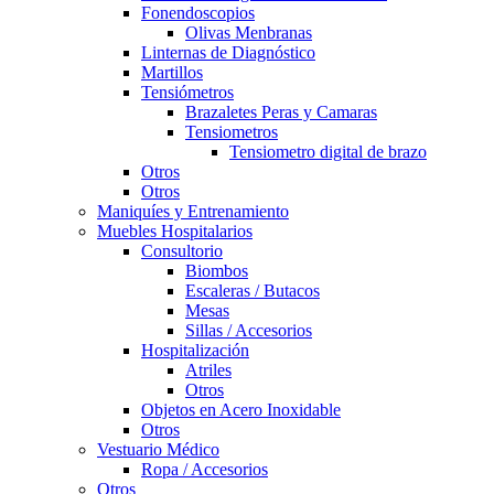
Fonendoscopios
Olivas Menbranas
Linternas de Diagnóstico
Martillos
Tensiómetros
Brazaletes Peras y Camaras
Tensiometros
Tensiometro digital de brazo
Otros
Otros
Maniquíes y Entrenamiento
Muebles Hospitalarios
Consultorio
Biombos
Escaleras / Butacos
Mesas
Sillas / Accesorios
Hospitalización
Atriles
Otros
Objetos en Acero Inoxidable
Otros
Vestuario Médico
Ropa / Accesorios
Otros