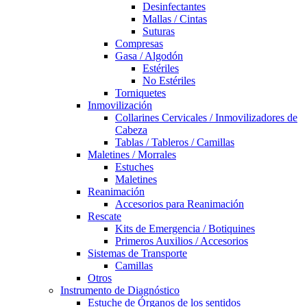
Desinfectantes
Mallas / Cintas
Suturas
Compresas
Gasa / Algodón
Estériles
No Estériles
Torniquetes
Inmovilización
Collarines Cervicales / Inmovilizadores de
Cabeza
Tablas / Tableros / Camillas
Maletines / Morrales
Estuches
Maletines
Reanimación
Accesorios para Reanimación
Rescate
Kits de Emergencia / Botiquines
Primeros Auxilios / Accesorios
Sistemas de Transporte
Camillas
Otros
Instrumento de Diagnóstico
Estuche de Órganos de los sentidos