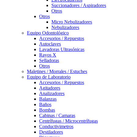
Succionadores / Aspiradores
Otros
Otros
Micro Nebulizadores
Nebulizadores
Equipo Odontológico
Accesorios / Repuestos
Autoclaves
Lavadoras Ultrasónicas
Rayos X
Selladoras
Otros
Maletines / Morrales / Estuches
Equipo de Laboratorio
Accesorios / Repuestos
Agitadores
Analizadores
Balanzas
Baños
Bombas
Cabinas / Camaras
Centrífugas / Microcentrífugas
Conductivimetros
Destiladores