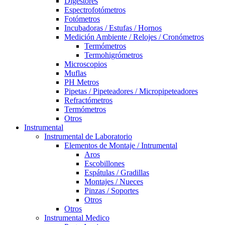
Digestores
Espectrofotómetros
Fotómetros
Incubadoras / Estufas / Hornos
Medición Ambiente / Relojes / Cronómetros
Termómetros
Termohigrómetros
Microscopios
Muflas
PH Metros
Pipetas / Pipeteadores / Micropipeteadores
Refractómetros
Termómetros
Otros
Instrumental
Instrumental de Laboratorio
Elementos de Montaje / Intrumental
Aros
Escobillones
Espátulas / Gradillas
Montajes / Nueces
Pinzas / Soportes
Otros
Otros
Instrumental Medico