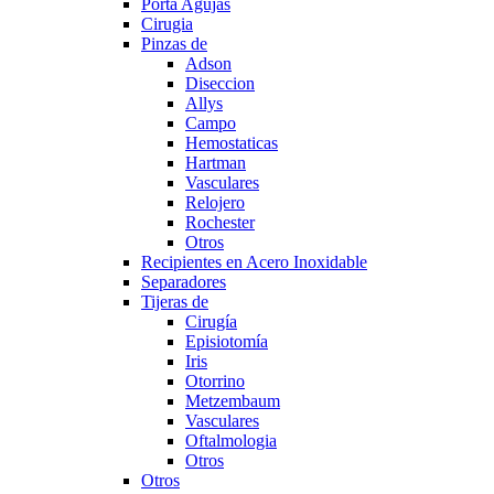
Porta Agujas
Cirugia
Pinzas de
Adson
Diseccion
Allys
Campo
Hemostaticas
Hartman
Vasculares
Relojero
Rochester
Otros
Recipientes en Acero Inoxidable
Separadores
Tijeras de
Cirugía
Episiotomía
Iris
Otorrino
Metzembaum
Vasculares
Oftalmologia
Otros
Otros