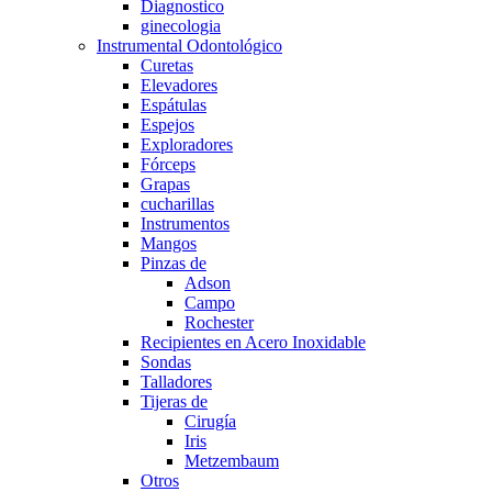
Diagnostico
ginecologia
Instrumental Odontológico
Curetas
Elevadores
Espátulas
Espejos
Exploradores
Fórceps
Grapas
cucharillas
Instrumentos
Mangos
Pinzas de
Adson
Campo
Rochester
Recipientes en Acero Inoxidable
Sondas
Talladores
Tijeras de
Cirugía
Iris
Metzembaum
Otros