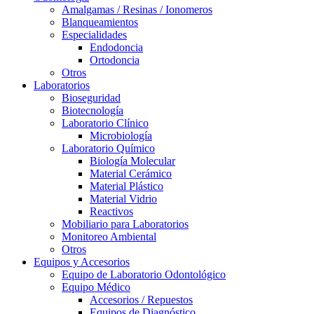
Amalgamas / Resinas / Ionomeros
Blanqueamientos
Especialidades
Endodoncia
Ortodoncia
Otros
Laboratorios
Bioseguridad
Biotecnología
Laboratorio Clínico
Microbiología
Laboratorio Químico
Biología Molecular
Material Cerámico
Material Plástico
Material Vidrio
Reactivos
Mobiliario para Laboratorios
Monitoreo Ambiental
Otros
Equipos y Accesorios
Equipo de Laboratorio Odontológico
Equipo Médico
Accesorios / Repuestos
Equipos de Diagnóstico