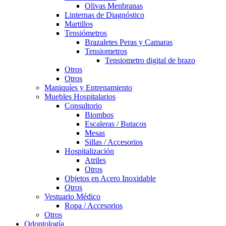
Olivas Menbranas
Linternas de Diagnóstico
Martillos
Tensiómetros
Brazaletes Peras y Camaras
Tensiometros
Tensiometro digital de brazo
Otros
Otros
Maniquíes y Entrenamiento
Muebles Hospitalarios
Consultorio
Biombos
Escaleras / Butacos
Mesas
Sillas / Accesorios
Hospitalización
Atriles
Otros
Objetos en Acero Inoxidable
Otros
Vestuario Médico
Ropa / Accesorios
Otros
Odontología