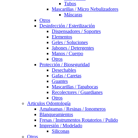
Tubos
Mascarillas / Micro Nebulizadores
Máscaras
Otros
Desinfección / Esterilización
Dispensadores / Soportes
Elementos
Geles / Soluciones
Jabones / Detergentes
Manos / Cuerpo
Otros
Protección / Bioseguridad
Desechables
Gafas / Caretas
Guantes
Mascarillas / Tapabocas
Recolectores / Guardianes
Otros
Articulos Odontología
Amalgamas / Resinas / Ionomeros
Blanqueamientos
Fresas / Instrumentos Rotatorios / Pulido
Impresión / Modelado
Siliconas
Otros