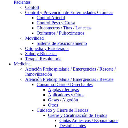
Pacientes
Confort
Control y Prevención de Enfermedades Crónicas
Control Arterial
Control Peso y Grasa
Glucometros / Tiras / Lancetas
Oxímetros / Pulsoxímetros
Movilidad
Sistema de Posicionamiento
Ortopedia y Fisioterapia
Salud y Bienestar
Terapia Respiratoria
Medicina
Atención Prehospitalaria / Emergencias / Rescate /
Inmovilización
Atención Prehospitalaria / Emergencias / Rescate
Consumo Diario / Desechables
Agujas / Jeringas
Aplicadores y Otros
Gasas / Algodón
Otros
Cuidado y Cierre de Heridas
Cierre y Cicatrización de Tejidos
Cintas Adhesivas / Esparadrapos
Desinfectantes