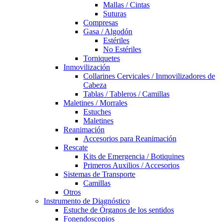
Mallas / Cintas
Suturas
Compresas
Gasa / Algodón
Estériles
No Estériles
Torniquetes
Inmovilización
Collarines Cervicales / Inmovilizadores de
Cabeza
Tablas / Tableros / Camillas
Maletines / Morrales
Estuches
Maletines
Reanimación
Accesorios para Reanimación
Rescate
Kits de Emergencia / Botiquines
Primeros Auxilios / Accesorios
Sistemas de Transporte
Camillas
Otros
Instrumento de Diagnóstico
Estuche de Órganos de los sentidos
Fonendoscopios