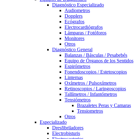
Diagnóstico Especializado
Audiometros
Dopplers
Ecógrafos
Electrocardiógrafos
Lámparas / Fotóforos
Monitores
Otros
Diagnóstico General
Balanzas / Básculas / Pesabebés
Equipo de Órganos de los Sentidos
Espirómetros
Fonendoscopios / Estetoscopios
Linternas
Oxímetros / Pulsoxímetros
Retinoscopios / Laringoscopios
Tallímetros / Infantómetros
Tensiómetros
Brazaletes Peras y Camaras
Tensiometros
Otros
Especializado
Dresfibriladores
Electrobisturis
Electrocauterios