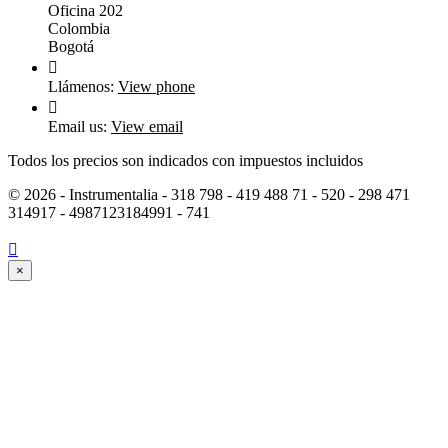
Oficina 202
Colombia
Bogotá

Llámenos:
View phone

Email us:
View email
Todos los precios son indicados con impuestos incluidos
© 2026 - Instrumentalia - 318 798 - 419 488 71​ - 520 - 298 471
314917 - 4987123184991 - 741

×