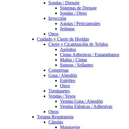
Sondas / Drenaje
Sistemas de Drenaje
Sondas / Otros
Inyección
Agujas / Pericraneales
Jeringas
Otros
Cuidado y Cierre de Heridas
Cierre y Cicatrización de Tejidos
Apósitos
Cintas Adhesivas / Esparadrapos
Mallas / Cintas
Suturas / Sellantes
Compresas
Gasa / Algodón
Estériles
Otros
Torniquetes
Vendas / Yesos
Vendas Gasa / Algodón
Vendas Elásticas / Adhesivas
Otros
Terapia Respiratoria
Cánulas
Mangueras