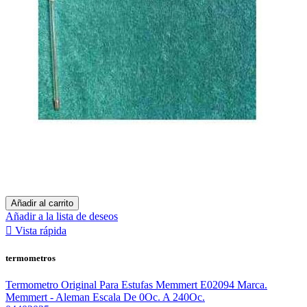
Añadir al carrito
Añadir a la lista de deseos

Vista rápida
termometros
Termometro Original Para Estufas Memmert E02094 Marca.
Memmert - Aleman Escala De 0Oc. A 240Oc.