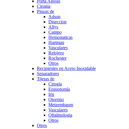
Porta Agujas
Cirugia
Pinzas de
Adson
Diseccion
Allys
Campo
Hemostaticas
Hartman
Vasculares
Relojero
Rochester
Otros
Recipientes en Acero Inoxidable
Separadores
Tijeras de
Cirugía
Episiotomía
Iris
Otorrino
Metzembaum
Vasculares
Oftalmologia
Otros
Otros