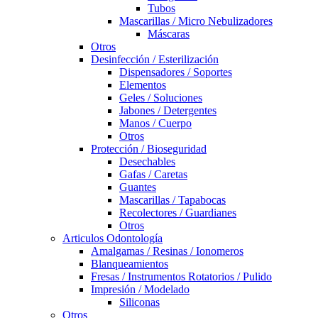
Tubos
Mascarillas / Micro Nebulizadores
Máscaras
Otros
Desinfección / Esterilización
Dispensadores / Soportes
Elementos
Geles / Soluciones
Jabones / Detergentes
Manos / Cuerpo
Otros
Protección / Bioseguridad
Desechables
Gafas / Caretas
Guantes
Mascarillas / Tapabocas
Recolectores / Guardianes
Otros
Articulos Odontología
Amalgamas / Resinas / Ionomeros
Blanqueamientos
Fresas / Instrumentos Rotatorios / Pulido
Impresión / Modelado
Siliconas
Otros