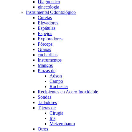
Diagnostico
ginecologia
Instrumental Odontológico
Curetas
Elevadores
Espátulas
Espejos
Exploradores
Fórceps
Grapas
cucharillas
Instrumentos
Mangos
Pinzas de
Adson
Campo
Rochester
Recipientes en Acero Inoxidable
Sondas
Talladores
Tijeras de
Cirugía
Iris
Metzembaum
Otros