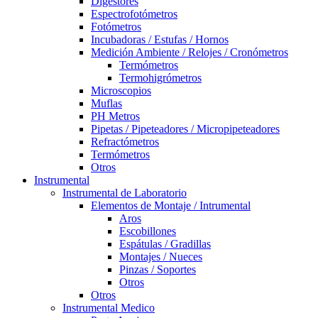
Digestores
Espectrofotómetros
Fotómetros
Incubadoras / Estufas / Hornos
Medición Ambiente / Relojes / Cronómetros
Termómetros
Termohigrómetros
Microscopios
Muflas
PH Metros
Pipetas / Pipeteadores / Micropipeteadores
Refractómetros
Termómetros
Otros
Instrumental
Instrumental de Laboratorio
Elementos de Montaje / Intrumental
Aros
Escobillones
Espátulas / Gradillas
Montajes / Nueces
Pinzas / Soportes
Otros
Otros
Instrumental Medico