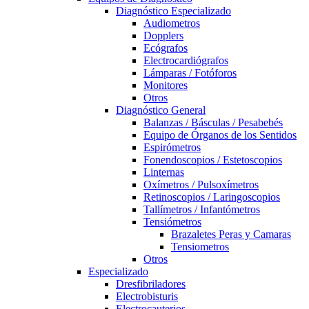
Diagnóstico Especializado
Audiometros
Dopplers
Ecógrafos
Electrocardiógrafos
Lámparas / Fotóforos
Monitores
Otros
Diagnóstico General
Balanzas / Básculas / Pesabebés
Equipo de Órganos de los Sentidos
Espirómetros
Fonendoscopios / Estetoscopios
Linternas
Oxímetros / Pulsoxímetros
Retinoscopios / Laringoscopios
Tallímetros / Infantómetros
Tensiómetros
Brazaletes Peras y Camaras
Tensiometros
Otros
Especializado
Dresfibriladores
Electrobisturis
Electrocauterios