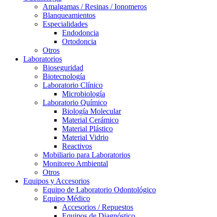
Amalgamas / Resinas / Ionomeros
Blanqueamientos
Especialidades
Endodoncia
Ortodoncia
Otros
Laboratorios
Bioseguridad
Biotecnología
Laboratorio Clínico
Microbiología
Laboratorio Químico
Biología Molecular
Material Cerámico
Material Plástico
Material Vidrio
Reactivos
Mobiliario para Laboratorios
Monitoreo Ambiental
Otros
Equipos y Accesorios
Equipo de Laboratorio Odontológico
Equipo Médico
Accesorios / Repuestos
Equipos de Diagnóstico