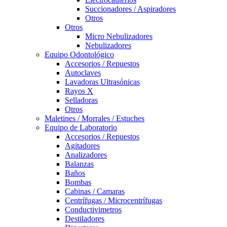
Succionadores / Aspiradores
Otros
Otros
Micro Nebulizadores
Nebulizadores
Equipo Odontológico
Accesorios / Repuestos
Autoclaves
Lavadoras Ultrasónicas
Rayos X
Selladoras
Otros
Maletines / Morrales / Estuches
Equipo de Laboratorio
Accesorios / Repuestos
Agitadores
Analizadores
Balanzas
Baños
Bombas
Cabinas / Camaras
Centrífugas / Microcentrífugas
Conductivimetros
Destiladores