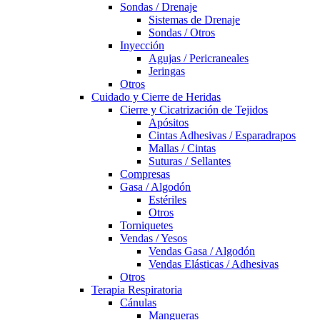
Sondas / Drenaje
Sistemas de Drenaje
Sondas / Otros
Inyección
Agujas / Pericraneales
Jeringas
Otros
Cuidado y Cierre de Heridas
Cierre y Cicatrización de Tejidos
Apósitos
Cintas Adhesivas / Esparadrapos
Mallas / Cintas
Suturas / Sellantes
Compresas
Gasa / Algodón
Estériles
Otros
Torniquetes
Vendas / Yesos
Vendas Gasa / Algodón
Vendas Elásticas / Adhesivas
Otros
Terapia Respiratoria
Cánulas
Mangueras