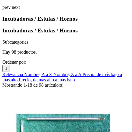
prev
next
Incubadoras / Estufas / Hornos
Incubadoras / Estufas / Hornos
Subcategories
Hay 98 productos.
Ordenar por:

Relevancia
Nombre, A a Z
Nombre, Z a A
Precio: de más bajo a
más alto
Precio, de más alto a más bajo
Mostrando 1-18 de 98 artículo(s)