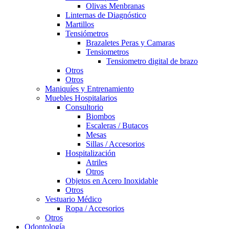
Olivas Menbranas
Linternas de Diagnóstico
Martillos
Tensiómetros
Brazaletes Peras y Camaras
Tensiometros
Tensiometro digital de brazo
Otros
Otros
Maniquíes y Entrenamiento
Muebles Hospitalarios
Consultorio
Biombos
Escaleras / Butacos
Mesas
Sillas / Accesorios
Hospitalización
Atriles
Otros
Objetos en Acero Inoxidable
Otros
Vestuario Médico
Ropa / Accesorios
Otros
Odontología