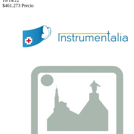
10/14/22
$461.273
Precio