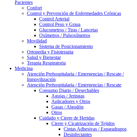
Pacientes
Confort
Control y Prevención de Enfermedades Crónicas
Control Arterial
Control Peso y Grasa
Glucometros / Tiras / Lancetas
Oxímetros / Pulsoxímetros
Movilidad
Sistema de Posicionamiento
Ortopedia y Fisioterapia
Salud y Bienestar
Terapia Respiratoria
Medicina
Atención Prehospitalaria / Emergencias / Rescate /
Inmovilización
Atención Prehospitalaria / Emergencias / Rescate
Consumo Diario / Desechables
Agujas / Jeringas
Aplicadores y Otros
Gasas / Algodón
Otros
Cuidado y Cierre de Heridas
Cierre y Cicatrización de Tejidos
Cintas Adhesivas / Esparadrapos
Desinfectantes