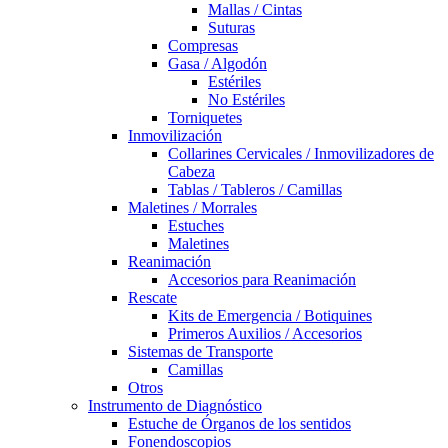
Mallas / Cintas
Suturas
Compresas
Gasa / Algodón
Estériles
No Estériles
Torniquetes
Inmovilización
Collarines Cervicales / Inmovilizadores de
Cabeza
Tablas / Tableros / Camillas
Maletines / Morrales
Estuches
Maletines
Reanimación
Accesorios para Reanimación
Rescate
Kits de Emergencia / Botiquines
Primeros Auxilios / Accesorios
Sistemas de Transporte
Camillas
Otros
Instrumento de Diagnóstico
Estuche de Órganos de los sentidos
Fonendoscopios