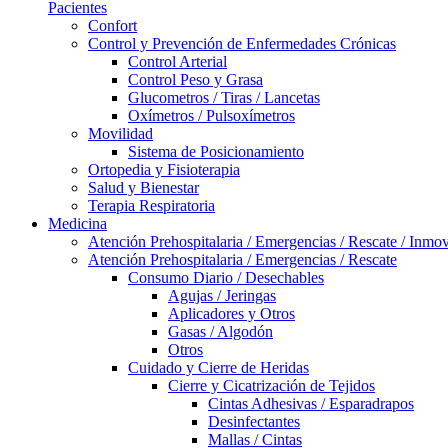
Pacientes
Confort
Control y Prevención de Enfermedades Crónicas
Control Arterial
Control Peso y Grasa
Glucometros / Tiras / Lancetas
Oxímetros / Pulsoxímetros
Movilidad
Sistema de Posicionamiento
Ortopedia y Fisioterapia
Salud y Bienestar
Terapia Respiratoria
Medicina
Atención Prehospitalaria / Emergencias / Rescate / Inmov
Atención Prehospitalaria / Emergencias / Rescate
Consumo Diario / Desechables
Agujas / Jeringas
Aplicadores y Otros
Gasas / Algodón
Otros
Cuidado y Cierre de Heridas
Cierre y Cicatrización de Tejidos
Cintas Adhesivas / Esparadrapos
Desinfectantes
Mallas / Cintas