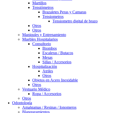
Martillos
Tensiómetros
Brazaletes Peras y Camaras
Tensiometros
Tensiometro digital de brazo
Otros
Otros
Maniquíes y Entrenamiento
Muebles Hospitalarios
Consultorio
Biombos
Escaleras / Butacos
Mesas
Sillas / Accesorios
Hospitalización
Atriles
Otros
Objetos en Acero Inoxidable
Otros
Vestuario Médico
Ropa / Accesorios
Otros
Odontología
Amalgamas / Resinas / Ionomeros
Blanqueamientos