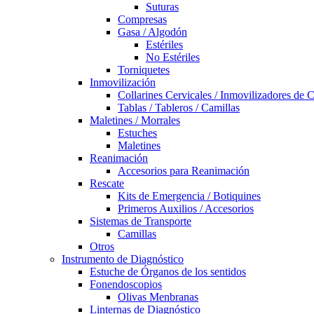
Suturas
Compresas
Gasa / Algodón
Estériles
No Estériles
Torniquetes
Inmovilización
Collarines Cervicales / Inmovilizadores de 
Tablas / Tableros / Camillas
Maletines / Morrales
Estuches
Maletines
Reanimación
Accesorios para Reanimación
Rescate
Kits de Emergencia / Botiquines
Primeros Auxilios / Accesorios
Sistemas de Transporte
Camillas
Otros
Instrumento de Diagnóstico
Estuche de Órganos de los sentidos
Fonendoscopios
Olivas Menbranas
Linternas de Diagnóstico