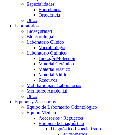
Especialidades
Endodoncia
Ortodoncia
Otros
Laboratorios
Bioseguridad
Biotecnología
Laboratorio Clínico
Microbiología
Laboratorio Químico
Biología Molecular
Material Cerámico
Material Plástico
Material Vidrio
Reactivos
Mobiliario para Laboratorios
Monitoreo Ambiental
Otros
Equipos y Accesorios
Equipo de Laboratorio Odontológico
Equipo Médico
Accesorios / Repuestos
Equipos de Diagnóstico
Diagnóstico Especializado
Audiometros