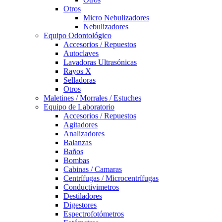
Otros
Micro Nebulizadores
Nebulizadores
Equipo Odontológico
Accesorios / Repuestos
Autoclaves
Lavadoras Ultrasónicas
Rayos X
Selladoras
Otros
Maletines / Morrales / Estuches
Equipo de Laboratorio
Accesorios / Repuestos
Agitadores
Analizadores
Balanzas
Baños
Bombas
Cabinas / Camaras
Centrífugas / Microcentrífugas
Conductivimetros
Destiladores
Digestores
Espectrofotómetros