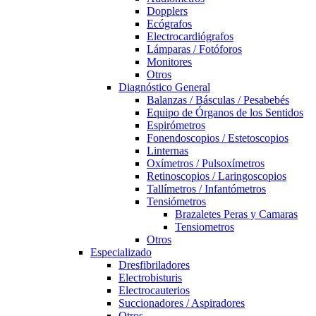
Dopplers
Ecógrafos
Electrocardiógrafos
Lámparas / Fotóforos
Monitores
Otros
Diagnóstico General
Balanzas / Básculas / Pesabebés
Equipo de Órganos de los Sentidos
Espirómetros
Fonendoscopios / Estetoscopios
Linternas
Oxímetros / Pulsoxímetros
Retinoscopios / Laringoscopios
Tallímetros / Infantómetros
Tensiómetros
Brazaletes Peras y Camaras
Tensiometros
Otros
Especializado
Dresfibriladores
Electrobisturis
Electrocauterios
Succionadores / Aspiradores
Otros