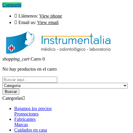
Compartir

Llámenos:
View phone

Email us:
View email
shopping_cart
Carro
0
No hay productos en el carro
Buscar
Categorías

Bajamos los precios
Promociones
Fabricantes
Marcas
Cuidados en casa