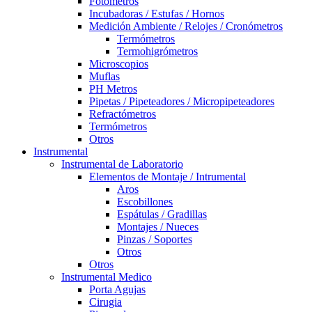
Fotómetros
Incubadoras / Estufas / Hornos
Medición Ambiente / Relojes / Cronómetros
Termómetros
Termohigrómetros
Microscopios
Muflas
PH Metros
Pipetas / Pipeteadores / Micropipeteadores
Refractómetros
Termómetros
Otros
Instrumental
Instrumental de Laboratorio
Elementos de Montaje / Intrumental
Aros
Escobillones
Espátulas / Gradillas
Montajes / Nueces
Pinzas / Soportes
Otros
Otros
Instrumental Medico
Porta Agujas
Cirugia