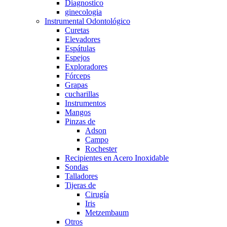
Diagnostico
ginecologia
Instrumental Odontológico
Curetas
Elevadores
Espátulas
Espejos
Exploradores
Fórceps
Grapas
cucharillas
Instrumentos
Mangos
Pinzas de
Adson
Campo
Rochester
Recipientes en Acero Inoxidable
Sondas
Talladores
Tijeras de
Cirugía
Iris
Metzembaum
Otros