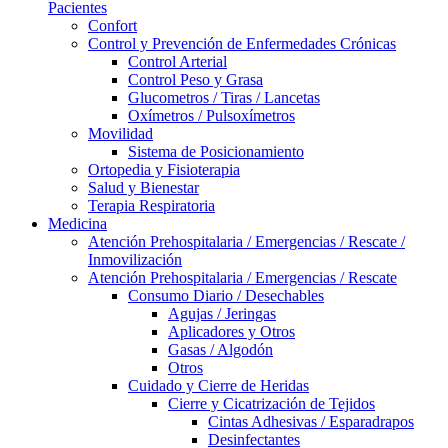
Pacientes
Confort
Control y Prevención de Enfermedades Crónicas
Control Arterial
Control Peso y Grasa
Glucometros / Tiras / Lancetas
Oxímetros / Pulsoxímetros
Movilidad
Sistema de Posicionamiento
Ortopedia y Fisioterapia
Salud y Bienestar
Terapia Respiratoria
Medicina
Atención Prehospitalaria / Emergencias / Rescate /
Inmovilización
Atención Prehospitalaria / Emergencias / Rescate
Consumo Diario / Desechables
Agujas / Jeringas
Aplicadores y Otros
Gasas / Algodón
Otros
Cuidado y Cierre de Heridas
Cierre y Cicatrización de Tejidos
Cintas Adhesivas / Esparadrapos
Desinfectantes