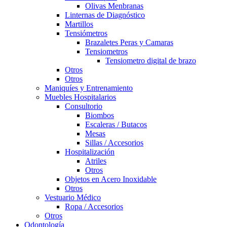
Olivas Menbranas
Linternas de Diagnóstico
Martillos
Tensiómetros
Brazaletes Peras y Camaras
Tensiometros
Tensiometro digital de brazo
Otros
Otros
Maniquíes y Entrenamiento
Muebles Hospitalarios
Consultorio
Biombos
Escaleras / Butacos
Mesas
Sillas / Accesorios
Hospitalización
Atriles
Otros
Objetos en Acero Inoxidable
Otros
Vestuario Médico
Ropa / Accesorios
Otros
Odontología