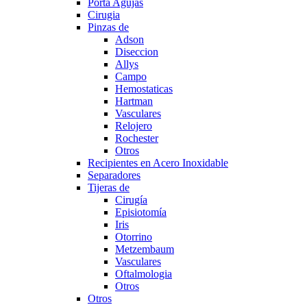
Porta Agujas
Cirugia
Pinzas de
Adson
Diseccion
Allys
Campo
Hemostaticas
Hartman
Vasculares
Relojero
Rochester
Otros
Recipientes en Acero Inoxidable
Separadores
Tijeras de
Cirugía
Episiotomía
Iris
Otorrino
Metzembaum
Vasculares
Oftalmologia
Otros
Otros