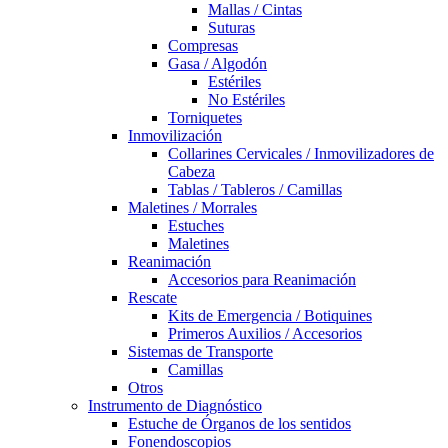
Mallas / Cintas
Suturas
Compresas
Gasa / Algodón
Estériles
No Estériles
Torniquetes
Inmovilización
Collarines Cervicales / Inmovilizadores de
Cabeza
Tablas / Tableros / Camillas
Maletines / Morrales
Estuches
Maletines
Reanimación
Accesorios para Reanimación
Rescate
Kits de Emergencia / Botiquines
Primeros Auxilios / Accesorios
Sistemas de Transporte
Camillas
Otros
Instrumento de Diagnóstico
Estuche de Órganos de los sentidos
Fonendoscopios