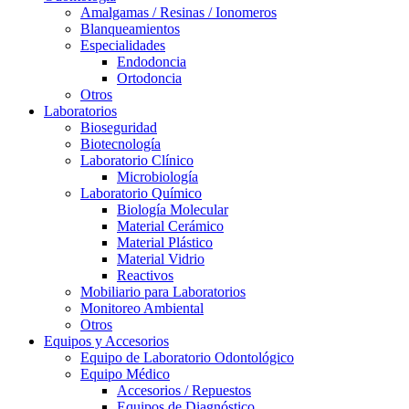
Amalgamas / Resinas / Ionomeros
Blanqueamientos
Especialidades
Endodoncia
Ortodoncia
Otros
Laboratorios
Bioseguridad
Biotecnología
Laboratorio Clínico
Microbiología
Laboratorio Químico
Biología Molecular
Material Cerámico
Material Plástico
Material Vidrio
Reactivos
Mobiliario para Laboratorios
Monitoreo Ambiental
Otros
Equipos y Accesorios
Equipo de Laboratorio Odontológico
Equipo Médico
Accesorios / Repuestos
Equipos de Diagnóstico