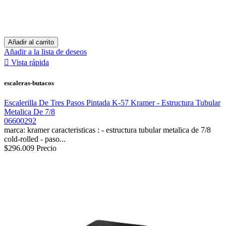
Añadir al carrito
Añadir a la lista de deseos

Vista rápida
escaleras-butacos
Escalerilla De Tres Pasos Pintada K-57 Kramer - Estructura Tubular
Metalica De 7/8
06600292
marca: kramer caracteristicas : - estructura tubular metalica de 7/8
cold-rolled - paso...
$296.009
Precio