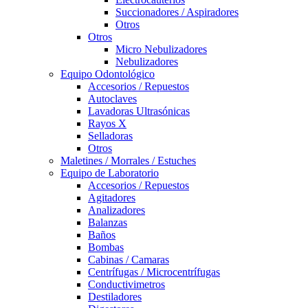
Succionadores / Aspiradores
Otros
Otros
Micro Nebulizadores
Nebulizadores
Equipo Odontológico
Accesorios / Repuestos
Autoclaves
Lavadoras Ultrasónicas
Rayos X
Selladoras
Otros
Maletines / Morrales / Estuches
Equipo de Laboratorio
Accesorios / Repuestos
Agitadores
Analizadores
Balanzas
Baños
Bombas
Cabinas / Camaras
Centrífugas / Microcentrífugas
Conductivimetros
Destiladores