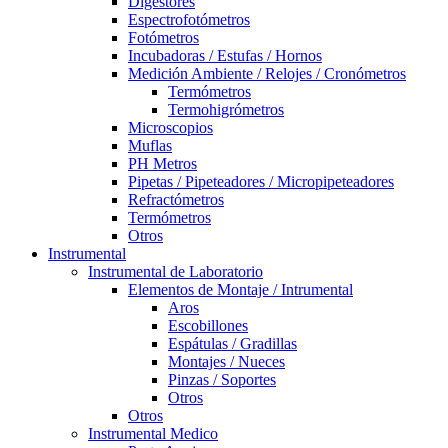
Digestores
Espectrofotómetros
Fotómetros
Incubadoras / Estufas / Hornos
Medición Ambiente / Relojes / Cronómetros
Termómetros
Termohigrómetros
Microscopios
Muflas
PH Metros
Pipetas / Pipeteadores / Micropipeteadores
Refractómetros
Termómetros
Otros
Instrumental
Instrumental de Laboratorio
Elementos de Montaje / Intrumental
Aros
Escobillones
Espátulas / Gradillas
Montajes / Nueces
Pinzas / Soportes
Otros
Otros
Instrumental Medico