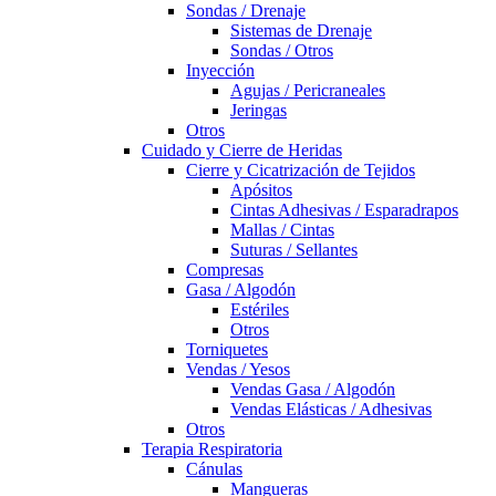
Sondas / Drenaje
Sistemas de Drenaje
Sondas / Otros
Inyección
Agujas / Pericraneales
Jeringas
Otros
Cuidado y Cierre de Heridas
Cierre y Cicatrización de Tejidos
Apósitos
Cintas Adhesivas / Esparadrapos
Mallas / Cintas
Suturas / Sellantes
Compresas
Gasa / Algodón
Estériles
Otros
Torniquetes
Vendas / Yesos
Vendas Gasa / Algodón
Vendas Elásticas / Adhesivas
Otros
Terapia Respiratoria
Cánulas
Mangueras