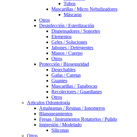
Tubos
Mascarillas / Micro Nebulizadores
Máscaras
Otros
Desinfección / Esterilización
Dispensadores / Soportes
Elementos
Geles / Soluciones
Jabones / Detergentes
Manos / Cuerpo
Otros
Protección / Bioseguridad
Desechables
Gafas / Caretas
Guantes
Mascarillas / Tapabocas
Recolectores / Guardianes
Otros
Articulos Odontología
Amalgamas / Resinas / Ionomeros
Blanqueamientos
Fresas / Instrumentos Rotatorios / Pulido
Impresión / Modelado
Siliconas
Otros