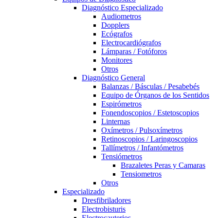
Diagnóstico Especializado
Audiometros
Dopplers
Ecógrafos
Electrocardiógrafos
Lámparas / Fotóforos
Monitores
Otros
Diagnóstico General
Balanzas / Básculas / Pesabebés
Equipo de Órganos de los Sentidos
Espirómetros
Fonendoscopios / Estetoscopios
Linternas
Oxímetros / Pulsoxímetros
Retinoscopios / Laringoscopios
Tallímetros / Infantómetros
Tensiómetros
Brazaletes Peras y Camaras
Tensiometros
Otros
Especializado
Dresfibriladores
Electrobisturis
Electrocauterios