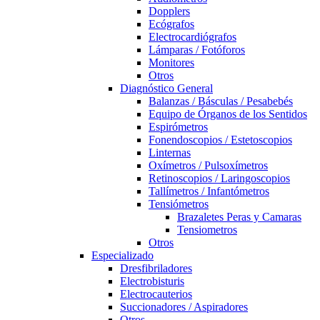
Dopplers
Ecógrafos
Electrocardiógrafos
Lámparas / Fotóforos
Monitores
Otros
Diagnóstico General
Balanzas / Básculas / Pesabebés
Equipo de Órganos de los Sentidos
Espirómetros
Fonendoscopios / Estetoscopios
Linternas
Oxímetros / Pulsoxímetros
Retinoscopios / Laringoscopios
Tallímetros / Infantómetros
Tensiómetros
Brazaletes Peras y Camaras
Tensiometros
Otros
Especializado
Dresfibriladores
Electrobisturis
Electrocauterios
Succionadores / Aspiradores
Otros