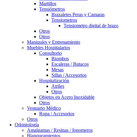
Martillos
Tensiómetros
Brazaletes Peras y Camaras
Tensiometros
Tensiometro digital de brazo
Otros
Otros
Maniquíes y Entrenamiento
Muebles Hospitalarios
Consultorio
Biombos
Escaleras / Butacos
Mesas
Sillas / Accesorios
Hospitalización
Atriles
Otros
Objetos en Acero Inoxidable
Otros
Vestuario Médico
Ropa / Accesorios
Otros
Odontología
Amalgamas / Resinas / Ionomeros
Blanqueamientos