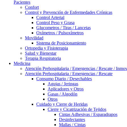
Pacientes
Confort
Control y Prevención de Enfermedades Crónicas
Control Arterial
Control Peso y Grasa
Glucometros / Tiras / Lancetas
Oxímetros / Pulsoxímetros
Movilidad
Sistema de Posicionamiento
Ortopedia y Fisioterapia
Salud y Bienestar
Terapia Respiratoria
Medicina
Atención Prehospitalaria / Emergencias / Rescate / Inmov
Atención Prehospitalaria / Emergencias / Rescate
Consumo Diario / Desechables
Agujas / Jeringas
Aplicadores y Otros
Gasas / Algodón
Otros
Cuidado y Cierre de Heridas
Cierre y Cicatrización de Tejidos
Cintas Adhesivas / Esparadrapos
Desinfectantes
Mallas / Cintas