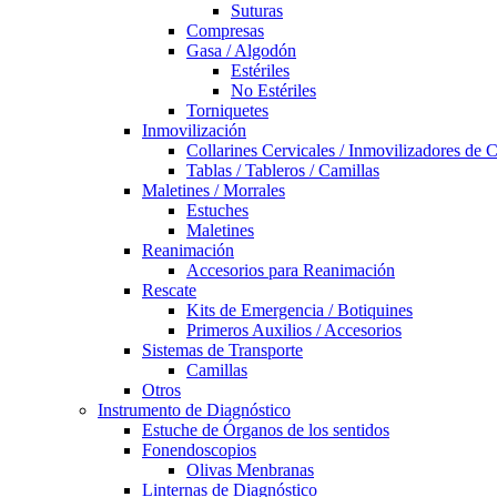
Suturas
Compresas
Gasa / Algodón
Estériles
No Estériles
Torniquetes
Inmovilización
Collarines Cervicales / Inmovilizadores de 
Tablas / Tableros / Camillas
Maletines / Morrales
Estuches
Maletines
Reanimación
Accesorios para Reanimación
Rescate
Kits de Emergencia / Botiquines
Primeros Auxilios / Accesorios
Sistemas de Transporte
Camillas
Otros
Instrumento de Diagnóstico
Estuche de Órganos de los sentidos
Fonendoscopios
Olivas Menbranas
Linternas de Diagnóstico