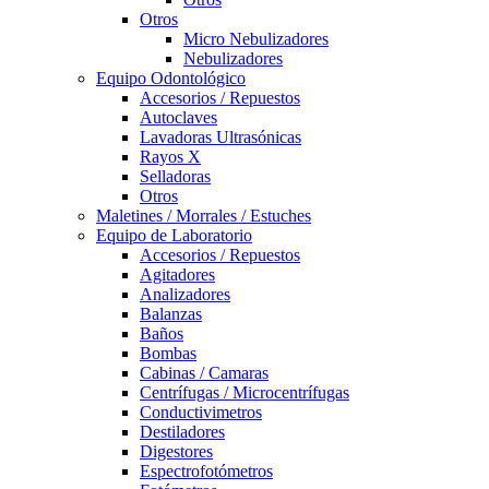
Otros
Micro Nebulizadores
Nebulizadores
Equipo Odontológico
Accesorios / Repuestos
Autoclaves
Lavadoras Ultrasónicas
Rayos X
Selladoras
Otros
Maletines / Morrales / Estuches
Equipo de Laboratorio
Accesorios / Repuestos
Agitadores
Analizadores
Balanzas
Baños
Bombas
Cabinas / Camaras
Centrífugas / Microcentrífugas
Conductivimetros
Destiladores
Digestores
Espectrofotómetros