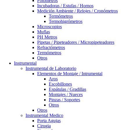
Fotómetros
Incubadoras / Estufas / Hornos
Medición Ambiente / Relojes / Cronómetros
Termómetros
Termohigrómetros
Microscopios
Muflas
PH Metros
Pipetas / Pipeteadores / Micropipeteadores
Refractómetros
Termómetros
Otros
Instrumental
Instrumental de Laboratorio
Elementos de Montaje / Intrumental
Aros
Escobillones
Espátulas / Gradillas
Montajes / Nueces
Pinzas / Soportes
Otros
Otros
Instrumental Medico
Porta Agujas
Cirugia