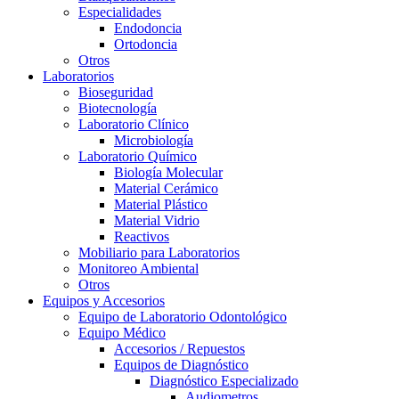
Especialidades
Endodoncia
Ortodoncia
Otros
Laboratorios
Bioseguridad
Biotecnología
Laboratorio Clínico
Microbiología
Laboratorio Químico
Biología Molecular
Material Cerámico
Material Plástico
Material Vidrio
Reactivos
Mobiliario para Laboratorios
Monitoreo Ambiental
Otros
Equipos y Accesorios
Equipo de Laboratorio Odontológico
Equipo Médico
Accesorios / Repuestos
Equipos de Diagnóstico
Diagnóstico Especializado
Audiometros