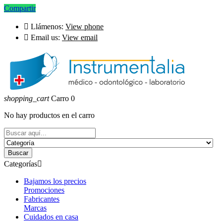
Compartir

Llámenos:
View phone

Email us:
View email
shopping_cart
Carro
0
No hay productos en el carro
Buscar
Categorías

Bajamos los precios
Promociones
Fabricantes
Marcas
Cuidados en casa