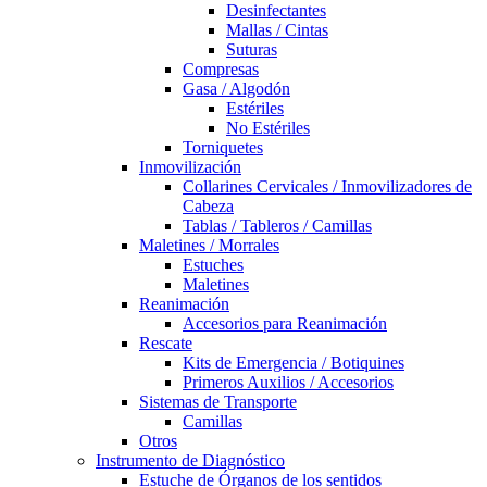
Desinfectantes
Mallas / Cintas
Suturas
Compresas
Gasa / Algodón
Estériles
No Estériles
Torniquetes
Inmovilización
Collarines Cervicales / Inmovilizadores de
Cabeza
Tablas / Tableros / Camillas
Maletines / Morrales
Estuches
Maletines
Reanimación
Accesorios para Reanimación
Rescate
Kits de Emergencia / Botiquines
Primeros Auxilios / Accesorios
Sistemas de Transporte
Camillas
Otros
Instrumento de Diagnóstico
Estuche de Órganos de los sentidos