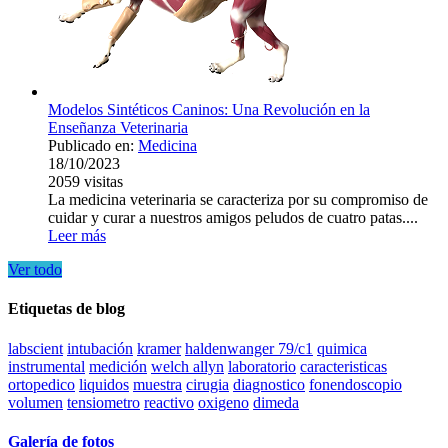
Modelos Sintéticos Caninos: Una Revolución en la
Enseñanza Veterinaria
Publicado en:
Medicina
18/10/2023
2059
visitas
La medicina veterinaria se caracteriza por su compromiso de
cuidar y curar a nuestros amigos peludos de cuatro patas....
Leer más
Ver todo
Etiquetas de blog
labscient
intubación
kramer
haldenwanger 79/c1
quimica
instrumental
medición
welch allyn
laboratorio
caracteristicas
ortopedico
liquidos
muestra
cirugia
diagnostico
fonendoscopio
volumen
tensiometro
reactivo
oxigeno
dimeda
Galería de fotos