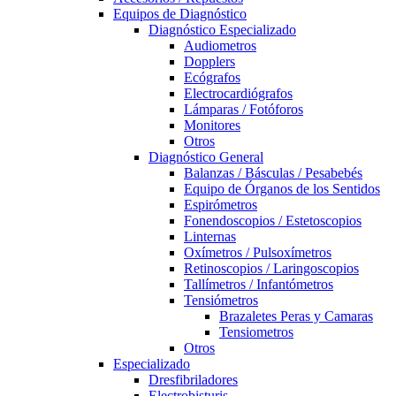
Equipos de Diagnóstico
Diagnóstico Especializado
Audiometros
Dopplers
Ecógrafos
Electrocardiógrafos
Lámparas / Fotóforos
Monitores
Otros
Diagnóstico General
Balanzas / Básculas / Pesabebés
Equipo de Órganos de los Sentidos
Espirómetros
Fonendoscopios / Estetoscopios
Linternas
Oxímetros / Pulsoxímetros
Retinoscopios / Laringoscopios
Tallímetros / Infantómetros
Tensiómetros
Brazaletes Peras y Camaras
Tensiometros
Otros
Especializado
Dresfibriladores
Electrobisturis