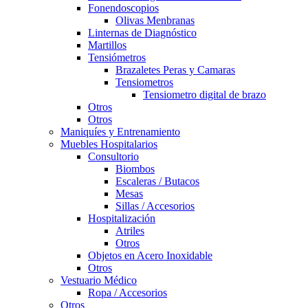
Fonendoscopios
Olivas Menbranas
Linternas de Diagnóstico
Martillos
Tensiómetros
Brazaletes Peras y Camaras
Tensiometros
Tensiometro digital de brazo
Otros
Otros
Maniquíes y Entrenamiento
Muebles Hospitalarios
Consultorio
Biombos
Escaleras / Butacos
Mesas
Sillas / Accesorios
Hospitalización
Atriles
Otros
Objetos en Acero Inoxidable
Otros
Vestuario Médico
Ropa / Accesorios
Otros