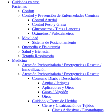
Cuidados en casa
Pacientes
Confort
Control y Prevención de Enfermedades Crónicas
Control Arterial
Control Peso y Grasa
Glucometros / Tiras / Lancetas
Oxímetros / Pulsoxímetros
Movilidad
Sistema de Posicionamiento
Ortopedia y Fisioterapia
Salud y Bienestar
Terapia Respiratoria
Medicina
Atención Prehospitalaria / Emergencias / Rescate /
Inmovilización
Atención Prehospitalaria / Emergencias / Rescate
Consumo Diario / Desechables
Agujas / Jeringas
Aplicadores y Otros
Gasas / Algodón
Otros
Cuidado y Cierre de Heridas
Cierre y Cicatrización de Tejidos
Cintas Adhesivas / Esparadrapos