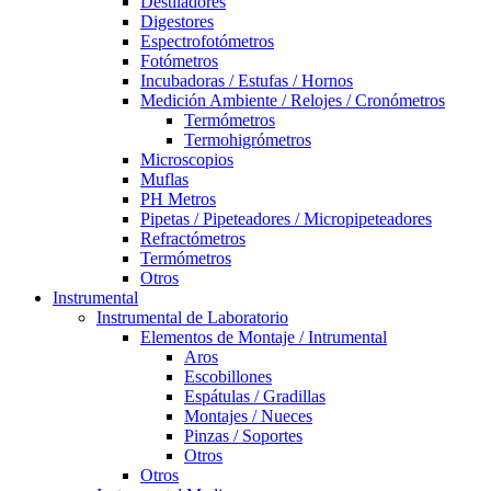
Destiladores
Digestores
Espectrofotómetros
Fotómetros
Incubadoras / Estufas / Hornos
Medición Ambiente / Relojes / Cronómetros
Termómetros
Termohigrómetros
Microscopios
Muflas
PH Metros
Pipetas / Pipeteadores / Micropipeteadores
Refractómetros
Termómetros
Otros
Instrumental
Instrumental de Laboratorio
Elementos de Montaje / Intrumental
Aros
Escobillones
Espátulas / Gradillas
Montajes / Nueces
Pinzas / Soportes
Otros
Otros