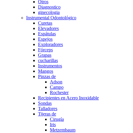
Otros
Diagnostico
ginecologia
Instrumental Odontológico
Curetas
Elevadores
Espátulas
Espejos
Exploradores
Fórceps
Grapas
cucharillas
Instrumentos
Mangos
Pinzas de
Adson
Campo
Rochester
Recipientes en Acero Inoxidable
Sondas
Talladores
Tijeras de
Cirugía
Iris
Metzembaum