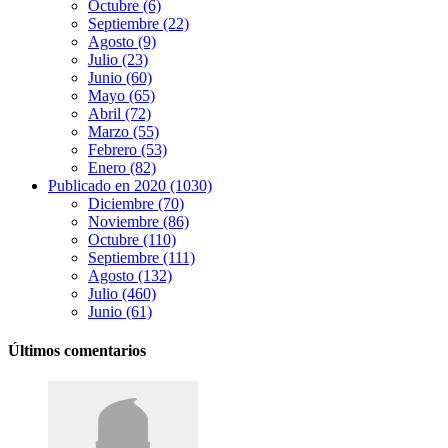
Octubre (6)
Septiembre (22)
Agosto (9)
Julio (23)
Junio (60)
Mayo (65)
Abril (72)
Marzo (55)
Febrero (53)
Enero (82)
Publicado en 2020 (1030)
Diciembre (70)
Noviembre (86)
Octubre (110)
Septiembre (111)
Agosto (132)
Julio (460)
Junio (61)
Últimos comentarios