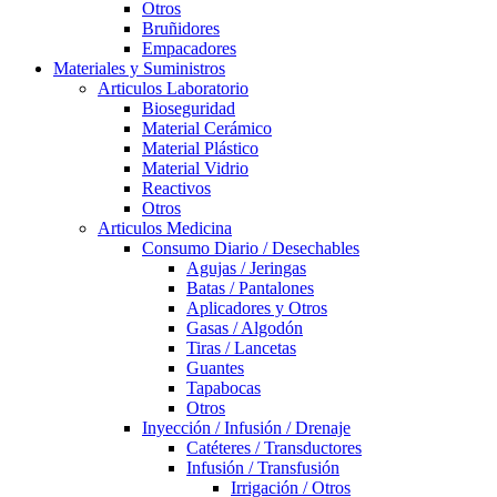
Otros
Bruñidores
Empacadores
Materiales y Suministros
Articulos Laboratorio
Bioseguridad
Material Cerámico
Material Plástico
Material Vidrio
Reactivos
Otros
Articulos Medicina
Consumo Diario / Desechables
Agujas / Jeringas
Batas / Pantalones
Aplicadores y Otros
Gasas / Algodón
Tiras / Lancetas
Guantes
Tapabocas
Otros
Inyección / Infusión / Drenaje
Catéteres / Transductores
Infusión / Transfusión
Irrigación / Otros