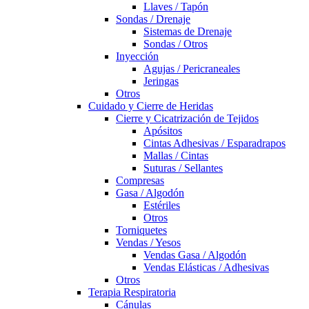
Llaves / Tapón
Sondas / Drenaje
Sistemas de Drenaje
Sondas / Otros
Inyección
Agujas / Pericraneales
Jeringas
Otros
Cuidado y Cierre de Heridas
Cierre y Cicatrización de Tejidos
Apósitos
Cintas Adhesivas / Esparadrapos
Mallas / Cintas
Suturas / Sellantes
Compresas
Gasa / Algodón
Estériles
Otros
Torniquetes
Vendas / Yesos
Vendas Gasa / Algodón
Vendas Elásticas / Adhesivas
Otros
Terapia Respiratoria
Cánulas