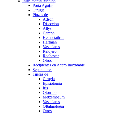
Instrumental Medico
Porta Agujas
Cirugia
Pinzas de
Adson
Diseccion
Allys
Campo
Hemostaticas
Hartman
Vasculares
Relojero
Rochester
Otros
Recipientes en Acero Inoxidable
Separadores
Tijeras de
Cirugía
Episiotomía
Iris
Otorrino
Metzembaum
Vasculares
Oftalmologia
Otros