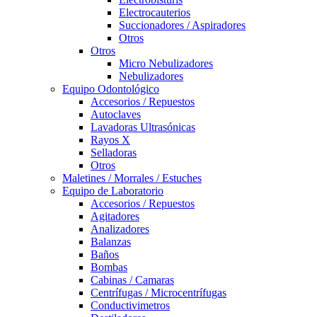
Electrocauterios
Succionadores / Aspiradores
Otros
Otros
Micro Nebulizadores
Nebulizadores
Equipo Odontológico
Accesorios / Repuestos
Autoclaves
Lavadoras Ultrasónicas
Rayos X
Selladoras
Otros
Maletines / Morrales / Estuches
Equipo de Laboratorio
Accesorios / Repuestos
Agitadores
Analizadores
Balanzas
Baños
Bombas
Cabinas / Camaras
Centrífugas / Microcentrífugas
Conductivimetros