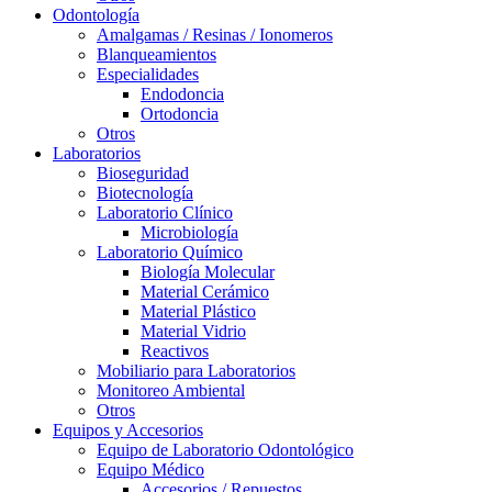
Odontología
Amalgamas / Resinas / Ionomeros
Blanqueamientos
Especialidades
Endodoncia
Ortodoncia
Otros
Laboratorios
Bioseguridad
Biotecnología
Laboratorio Clínico
Microbiología
Laboratorio Químico
Biología Molecular
Material Cerámico
Material Plástico
Material Vidrio
Reactivos
Mobiliario para Laboratorios
Monitoreo Ambiental
Otros
Equipos y Accesorios
Equipo de Laboratorio Odontológico
Equipo Médico
Accesorios / Repuestos