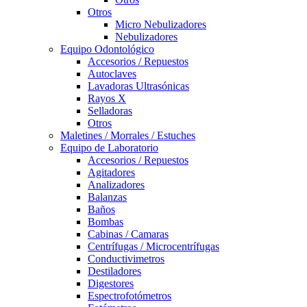
Otros
Micro Nebulizadores
Nebulizadores
Equipo Odontológico
Accesorios / Repuestos
Autoclaves
Lavadoras Ultrasónicas
Rayos X
Selladoras
Otros
Maletines / Morrales / Estuches
Equipo de Laboratorio
Accesorios / Repuestos
Agitadores
Analizadores
Balanzas
Baños
Bombas
Cabinas / Camaras
Centrífugas / Microcentrífugas
Conductivimetros
Destiladores
Digestores
Espectrofotómetros