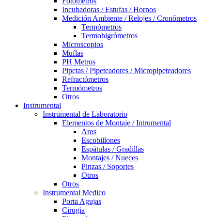
Fotómetros
Incubadoras / Estufas / Hornos
Medición Ambiente / Relojes / Cronómetros
Termómetros
Termohigrómetros
Microscopios
Muflas
PH Metros
Pipetas / Pipeteadores / Micropipeteadores
Refractómetros
Termómetros
Otros
Instrumental
Instrumental de Laboratorio
Elementos de Montaje / Intrumental
Aros
Escobillones
Espátulas / Gradillas
Montajes / Nueces
Pinzas / Soportes
Otros
Otros
Instrumental Medico
Porta Agujas
Cirugia