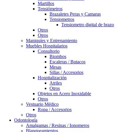
Martillos
Tensiómetros
Brazaletes Peras y Camaras
Tensiometros
Tensiometro digital de brazo
Otros
Otros
Maniquíes y Entrenamiento
Muebles Hospitalarios
Consultorio
Biombos
Escaleras / Butacos
Mesas
Sillas / Accesorios
Hospitalización
Atriles
Otros
Objetos en Acero Inoxidable
Otros
Vestuario Médico
Ropa / Accesorios
Otros
Odontología
Amalgamas / Resinas / Ionomeros
Blanqueamientos