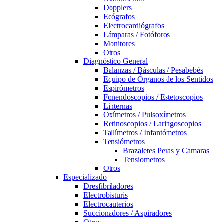
Dopplers
Ecógrafos
Electrocardiógrafos
Lámparas / Fotóforos
Monitores
Otros
Diagnóstico General
Balanzas / Básculas / Pesabebés
Equipo de Órganos de los Sentidos
Espirómetros
Fonendoscopios / Estetoscopios
Linternas
Oxímetros / Pulsoxímetros
Retinoscopios / Laringoscopios
Tallímetros / Infantómetros
Tensiómetros
Brazaletes Peras y Camaras
Tensiometros
Otros
Especializado
Dresfibriladores
Electrobisturis
Electrocauterios
Succionadores / Aspiradores
Otros