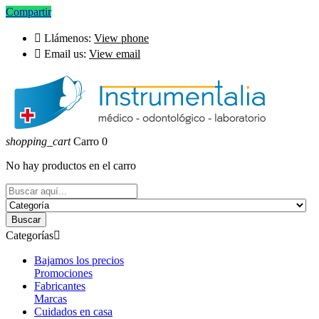
Compartir

Llámenos:
View phone

Email us:
View email
shopping_cart
Carro
0
No hay productos en el carro
Buscar
Categorías

Bajamos los precios
Promociones
Fabricantes
Marcas
Cuidados en casa