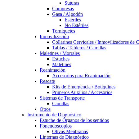
Suturas
Compresas
Gasa / Algodón
Estériles
No Estériles
Torniquetes
Inmovilización
Collarines Cervicales / Inmovilizadores de 
Tablas / Tableros / Camillas
Maletines / Morrales
Estuches
Maletines
Reanimación
Accesorios para Reanimación
Rescate
Kits de Emergencia / Botiquines
Primeros Auxilios / Accesorios
Sistemas de Transporte
Camillas
Otros
Instrumento de Diagnóstico
Estuche de Órganos de los sentidos
Fonendoscopios
Olivas Menbranas
Linternas de Diagnóstico