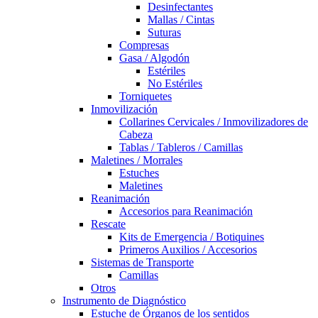
Desinfectantes
Mallas / Cintas
Suturas
Compresas
Gasa / Algodón
Estériles
No Estériles
Torniquetes
Inmovilización
Collarines Cervicales / Inmovilizadores de
Cabeza
Tablas / Tableros / Camillas
Maletines / Morrales
Estuches
Maletines
Reanimación
Accesorios para Reanimación
Rescate
Kits de Emergencia / Botiquines
Primeros Auxilios / Accesorios
Sistemas de Transporte
Camillas
Otros
Instrumento de Diagnóstico
Estuche de Órganos de los sentidos