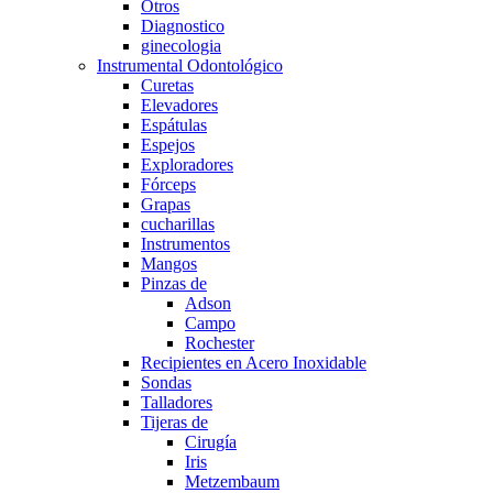
Otros
Diagnostico
ginecologia
Instrumental Odontológico
Curetas
Elevadores
Espátulas
Espejos
Exploradores
Fórceps
Grapas
cucharillas
Instrumentos
Mangos
Pinzas de
Adson
Campo
Rochester
Recipientes en Acero Inoxidable
Sondas
Talladores
Tijeras de
Cirugía
Iris
Metzembaum