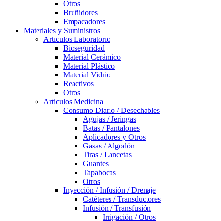
Otros
Bruñidores
Empacadores
Materiales y Suministros
Articulos Laboratorio
Bioseguridad
Material Cerámico
Material Plástico
Material Vidrio
Reactivos
Otros
Articulos Medicina
Consumo Diario / Desechables
Agujas / Jeringas
Batas / Pantalones
Aplicadores y Otros
Gasas / Algodón
Tiras / Lancetas
Guantes
Tapabocas
Otros
Inyección / Infusión / Drenaje
Catéteres / Transductores
Infusión / Transfusión
Irrigación / Otros