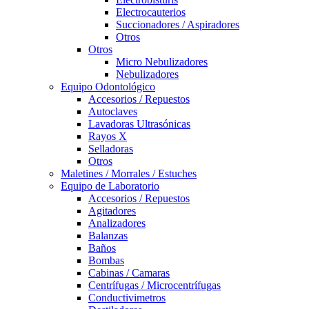
Electrocauterios
Succionadores / Aspiradores
Otros
Otros
Micro Nebulizadores
Nebulizadores
Equipo Odontológico
Accesorios / Repuestos
Autoclaves
Lavadoras Ultrasónicas
Rayos X
Selladoras
Otros
Maletines / Morrales / Estuches
Equipo de Laboratorio
Accesorios / Repuestos
Agitadores
Analizadores
Balanzas
Baños
Bombas
Cabinas / Camaras
Centrífugas / Microcentrífugas
Conductivimetros