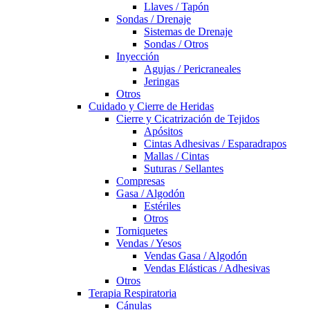
Llaves / Tapón
Sondas / Drenaje
Sistemas de Drenaje
Sondas / Otros
Inyección
Agujas / Pericraneales
Jeringas
Otros
Cuidado y Cierre de Heridas
Cierre y Cicatrización de Tejidos
Apósitos
Cintas Adhesivas / Esparadrapos
Mallas / Cintas
Suturas / Sellantes
Compresas
Gasa / Algodón
Estériles
Otros
Torniquetes
Vendas / Yesos
Vendas Gasa / Algodón
Vendas Elásticas / Adhesivas
Otros
Terapia Respiratoria
Cánulas