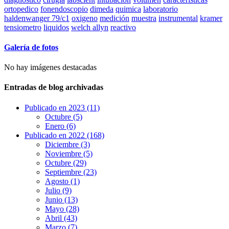
ortopedico
fonendoscopio
dimeda
quimica
laboratorio
haldenwanger 79/c1
oxigeno
medición
muestra
instrumental
kramer
tensiometro
liquidos
welch allyn
reactivo
Galería de fotos
No hay imágenes destacadas
Entradas de blog archivadas
Publicado en 2023 (11)
Octubre (5)
Enero (6)
Publicado en 2022 (168)
Diciembre (3)
Noviembre (5)
Octubre (29)
Septiembre (23)
Agosto (1)
Julio (9)
Junio (13)
Mayo (28)
Abril (43)
Marzo (7)