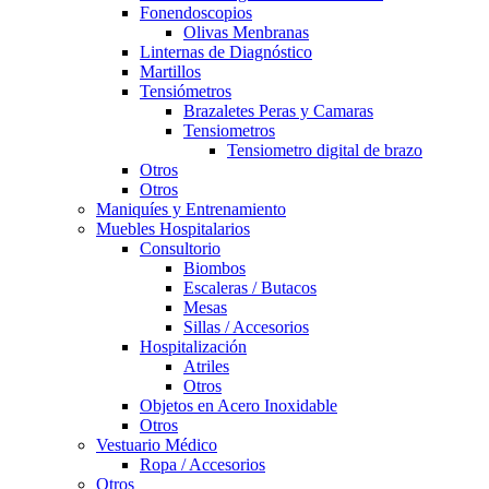
Fonendoscopios
Olivas Menbranas
Linternas de Diagnóstico
Martillos
Tensiómetros
Brazaletes Peras y Camaras
Tensiometros
Tensiometro digital de brazo
Otros
Otros
Maniquíes y Entrenamiento
Muebles Hospitalarios
Consultorio
Biombos
Escaleras / Butacos
Mesas
Sillas / Accesorios
Hospitalización
Atriles
Otros
Objetos en Acero Inoxidable
Otros
Vestuario Médico
Ropa / Accesorios
Otros