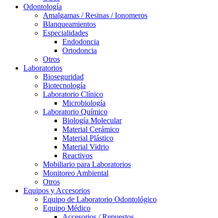
Odontología
Amalgamas / Resinas / Ionomeros
Blanqueamientos
Especialidades
Endodoncia
Ortodoncia
Otros
Laboratorios
Bioseguridad
Biotecnología
Laboratorio Clínico
Microbiología
Laboratorio Químico
Biología Molecular
Material Cerámico
Material Plástico
Material Vidrio
Reactivos
Mobiliario para Laboratorios
Monitoreo Ambiental
Otros
Equipos y Accesorios
Equipo de Laboratorio Odontológico
Equipo Médico
Accesorios / Repuestos