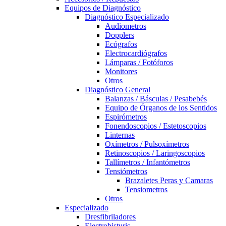
Equipos de Diagnóstico
Diagnóstico Especializado
Audiometros
Dopplers
Ecógrafos
Electrocardiógrafos
Lámparas / Fotóforos
Monitores
Otros
Diagnóstico General
Balanzas / Básculas / Pesabebés
Equipo de Órganos de los Sentidos
Espirómetros
Fonendoscopios / Estetoscopios
Linternas
Oxímetros / Pulsoxímetros
Retinoscopios / Laringoscopios
Tallímetros / Infantómetros
Tensiómetros
Brazaletes Peras y Camaras
Tensiometros
Otros
Especializado
Dresfibriladores
Electrobisturis