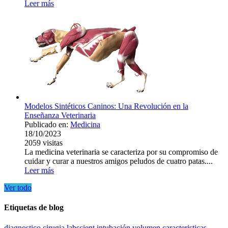
Leer más
Modelos Sintéticos Caninos: Una Revolución en la
Enseñanza Veterinaria
Publicado en:
Medicina
18/10/2023
2059
visitas
La medicina veterinaria se caracteriza por su compromiso de
cuidar y curar a nuestros amigos peludos de cuatro patas....
Leer más
Ver todo
Etiquetas de blog
diagnostico
cirugia
labscient
intubación
volumen
caracteristicas