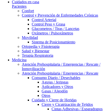
Cuidados en casa
Pacientes
Confort
Control y Prevención de Enfermedades Crónicas
Control Arterial
Control Peso y Grasa
Glucometros / Tiras / Lancetas
Oxímetros / Pulsoxímetros
Movilidad
Sistema de Posicionamiento
Ortopedia y Fisioterapia
Salud y Bienestar
Terapia Respiratoria
Medicina
Atención Prehospitalaria / Emergencias / Rescate /
Inmovilización
Atención Prehospitalaria / Emergencias / Rescate
Consumo Diario / Desechables
Agujas / Jeringas
Aplicadores y Otros
Gasas / Algodón
Otros
Cuidado y Cierre de Heridas
Cierre y Cicatrización de Tejidos
Cintas Adhesivas / Esparadrapos