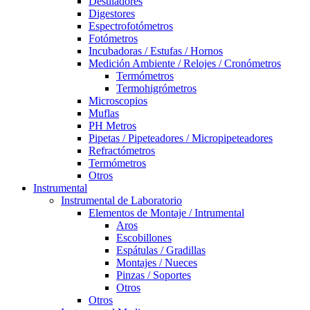
Destiladores
Digestores
Espectrofotómetros
Fotómetros
Incubadoras / Estufas / Hornos
Medición Ambiente / Relojes / Cronómetros
Termómetros
Termohigrómetros
Microscopios
Muflas
PH Metros
Pipetas / Pipeteadores / Micropipeteadores
Refractómetros
Termómetros
Otros
Instrumental
Instrumental de Laboratorio
Elementos de Montaje / Intrumental
Aros
Escobillones
Espátulas / Gradillas
Montajes / Nueces
Pinzas / Soportes
Otros
Otros