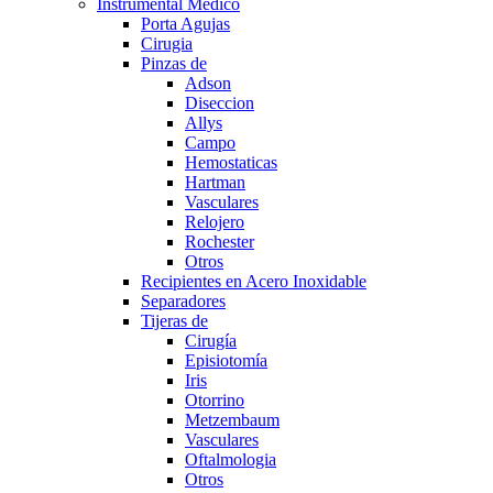
Instrumental Medico
Porta Agujas
Cirugia
Pinzas de
Adson
Diseccion
Allys
Campo
Hemostaticas
Hartman
Vasculares
Relojero
Rochester
Otros
Recipientes en Acero Inoxidable
Separadores
Tijeras de
Cirugía
Episiotomía
Iris
Otorrino
Metzembaum
Vasculares
Oftalmologia
Otros