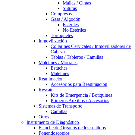
Mallas / Cintas
Suturas
Compresas
Gasa / Algodón
Estériles
No Estériles
Torniquetes
Inmovilización
Collarines Cervicales / Inmovilizadores de
Cabeza
Tablas / Tableros / Camillas
Maletines / Morrales
Estuches
Maletines
Reanimación
Accesorios para Reanimación
Rescate
Kits de Emergencia / Botiquines
Primeros Auxilios / Accesorios
Sistemas de Transporte
Camillas
Otros
Instrumento de Diagnóstico
Estuche de Órganos de los sentidos
Fonendoscopios