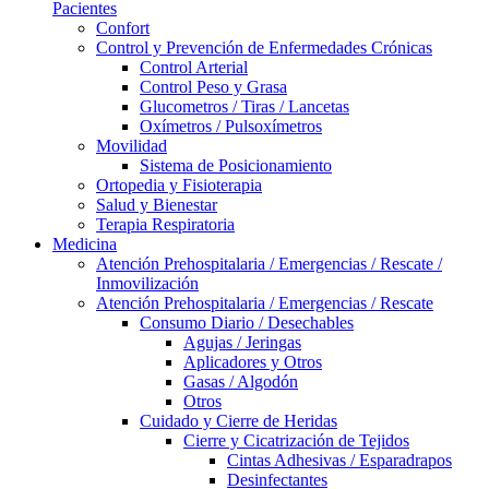
Pacientes
Confort
Control y Prevención de Enfermedades Crónicas
Control Arterial
Control Peso y Grasa
Glucometros / Tiras / Lancetas
Oxímetros / Pulsoxímetros
Movilidad
Sistema de Posicionamiento
Ortopedia y Fisioterapia
Salud y Bienestar
Terapia Respiratoria
Medicina
Atención Prehospitalaria / Emergencias / Rescate /
Inmovilización
Atención Prehospitalaria / Emergencias / Rescate
Consumo Diario / Desechables
Agujas / Jeringas
Aplicadores y Otros
Gasas / Algodón
Otros
Cuidado y Cierre de Heridas
Cierre y Cicatrización de Tejidos
Cintas Adhesivas / Esparadrapos
Desinfectantes