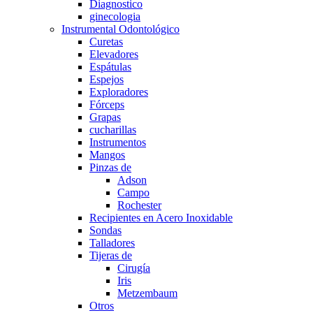
Diagnostico
ginecologia
Instrumental Odontológico
Curetas
Elevadores
Espátulas
Espejos
Exploradores
Fórceps
Grapas
cucharillas
Instrumentos
Mangos
Pinzas de
Adson
Campo
Rochester
Recipientes en Acero Inoxidable
Sondas
Talladores
Tijeras de
Cirugía
Iris
Metzembaum
Otros