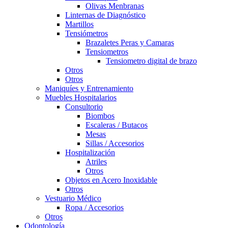
Olivas Menbranas
Linternas de Diagnóstico
Martillos
Tensiómetros
Brazaletes Peras y Camaras
Tensiometros
Tensiometro digital de brazo
Otros
Otros
Maniquíes y Entrenamiento
Muebles Hospitalarios
Consultorio
Biombos
Escaleras / Butacos
Mesas
Sillas / Accesorios
Hospitalización
Atriles
Otros
Objetos en Acero Inoxidable
Otros
Vestuario Médico
Ropa / Accesorios
Otros
Odontología