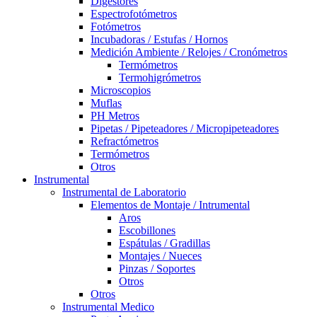
Digestores
Espectrofotómetros
Fotómetros
Incubadoras / Estufas / Hornos
Medición Ambiente / Relojes / Cronómetros
Termómetros
Termohigrómetros
Microscopios
Muflas
PH Metros
Pipetas / Pipeteadores / Micropipeteadores
Refractómetros
Termómetros
Otros
Instrumental
Instrumental de Laboratorio
Elementos de Montaje / Intrumental
Aros
Escobillones
Espátulas / Gradillas
Montajes / Nueces
Pinzas / Soportes
Otros
Otros
Instrumental Medico