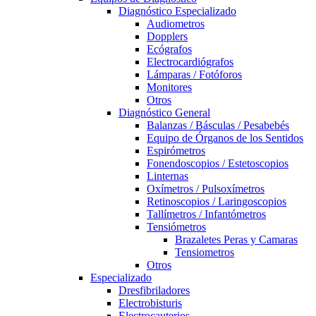
Diagnóstico Especializado
Audiometros
Dopplers
Ecógrafos
Electrocardiógrafos
Lámparas / Fotóforos
Monitores
Otros
Diagnóstico General
Balanzas / Básculas / Pesabebés
Equipo de Órganos de los Sentidos
Espirómetros
Fonendoscopios / Estetoscopios
Linternas
Oxímetros / Pulsoxímetros
Retinoscopios / Laringoscopios
Tallímetros / Infantómetros
Tensiómetros
Brazaletes Peras y Camaras
Tensiometros
Otros
Especializado
Dresfibriladores
Electrobisturis
Electrocauterios