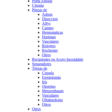
Porta Agujas
Cirugia
Pinzas de
Adson
Diseccion
Allys
Campo
Hemostaticas
Hartman
Vasculares
Relojero
Rochester
Otros
Recipientes en Acero Inoxidable
Separadores
Tijeras de
Cirugía
Episiotomía
Iris
Otorrino
Metzembaum
Vasculares
Oftalmologia
Otros
Otros