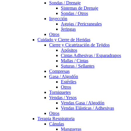
Sondas / Drenaje
Sistemas de Drenaje
Sondas / Otros
Inyección
Agujas / Pericraneales
Jeringas
Otros
Cuidado y Cierre de Heridas
Cierre y Cicatrización de Tejidos
Apósitos
Cintas Adhesivas / Esparadrapos
Mallas / Cintas
Suturas / Sellantes
Compresas
Gasa / Algodón
Estériles
Otros
Torniquetes
Vendas / Yesos
Vendas Gasa / Algodón
Vendas Elásticas / Adhesivas
Otros
Terapia Respiratoria
Cánulas
Mangueras