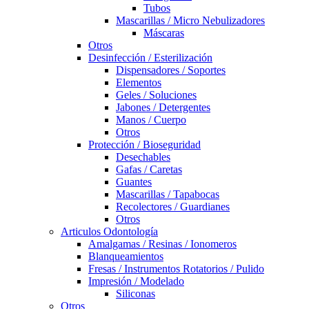
Tubos
Mascarillas / Micro Nebulizadores
Máscaras
Otros
Desinfección / Esterilización
Dispensadores / Soportes
Elementos
Geles / Soluciones
Jabones / Detergentes
Manos / Cuerpo
Otros
Protección / Bioseguridad
Desechables
Gafas / Caretas
Guantes
Mascarillas / Tapabocas
Recolectores / Guardianes
Otros
Articulos Odontología
Amalgamas / Resinas / Ionomeros
Blanqueamientos
Fresas / Instrumentos Rotatorios / Pulido
Impresión / Modelado
Siliconas
Otros