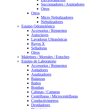
Succionadores / Aspiradores
Otros
Otros
Micro Nebulizadores
Nebulizadores
Equipo Odontológico
Accesorios / Repuestos
Autoclaves
Lavadoras Ultrasónicas
Rayos X
Selladoras
Otros
Maletines / Morrales / Estuches
Equipo de Laboratorio
Accesorios / Repuestos
Agitadores
Analizadores
Balanzas
Baños
Bombas
Cabinas / Camaras
Centrífugas / Microcentrífugas
Conductivimetros
Destiladores