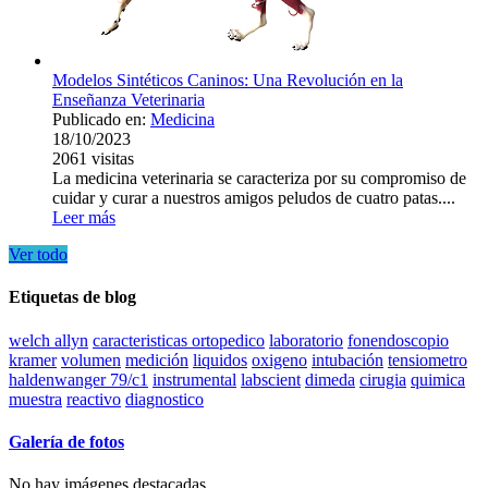
Modelos Sintéticos Caninos: Una Revolución en la
Enseñanza Veterinaria
Publicado en:
Medicina
18/10/2023
2061
visitas
La medicina veterinaria se caracteriza por su compromiso de
cuidar y curar a nuestros amigos peludos de cuatro patas....
Leer más
Ver todo
Etiquetas de blog
welch allyn
caracteristicas ortopedico
laboratorio
fonendoscopio
kramer
volumen
medición
liquidos
oxigeno
intubación
tensiometro
haldenwanger 79/c1
instrumental
labscient
dimeda
cirugia
quimica
muestra
reactivo
diagnostico
Galería de fotos
No hay imágenes destacadas