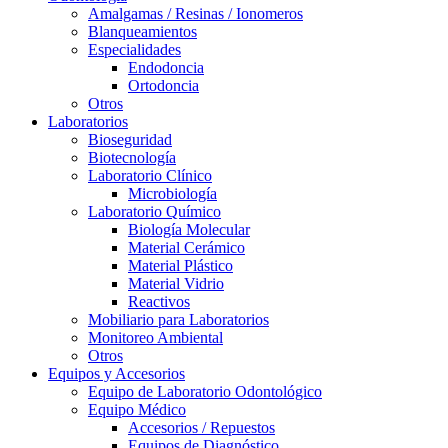
Amalgamas / Resinas / Ionomeros
Blanqueamientos
Especialidades
Endodoncia
Ortodoncia
Otros
Laboratorios
Bioseguridad
Biotecnología
Laboratorio Clínico
Microbiología
Laboratorio Químico
Biología Molecular
Material Cerámico
Material Plástico
Material Vidrio
Reactivos
Mobiliario para Laboratorios
Monitoreo Ambiental
Otros
Equipos y Accesorios
Equipo de Laboratorio Odontológico
Equipo Médico
Accesorios / Repuestos
Equipos de Diagnóstico