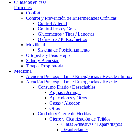
Cuidados en casa
Pacientes
Confort
Control y Prevención de Enfermedades Crónicas
Control Arterial
Control Peso y Grasa
Glucometros / Tiras / Lancetas
Oxímetros / Pulsoxímetros
Movilidad
Sistema de Posicionamiento
Ortopedia y Fisioterapia
Salud y Bienestar
Terapia Respiratoria
Medicina
Atención Prehospitalaria / Emergencias / Rescate / Inmov
Atención Prehospitalaria / Emergencias / Rescate
Consumo Diario / Desechables
Agujas / Jeringas
Aplicadores y Otros
Gasas / Algodón
Otros
Cuidado y Cierre de Heridas
Cierre y Cicatrización de Tejidos
Cintas Adhesivas / Esparadrapos
Desinfectantes