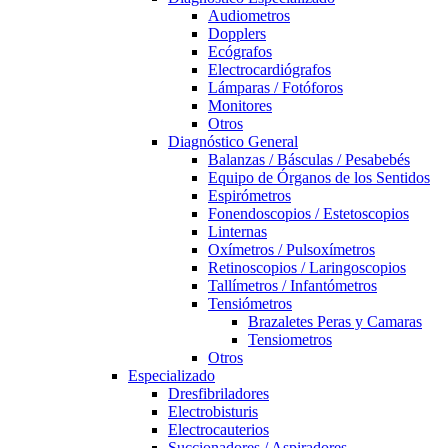
Audiometros
Dopplers
Ecógrafos
Electrocardiógrafos
Lámparas / Fotóforos
Monitores
Otros
Diagnóstico General
Balanzas / Básculas / Pesabebés
Equipo de Órganos de los Sentidos
Espirómetros
Fonendoscopios / Estetoscopios
Linternas
Oxímetros / Pulsoxímetros
Retinoscopios / Laringoscopios
Tallímetros / Infantómetros
Tensiómetros
Brazaletes Peras y Camaras
Tensiometros
Otros
Especializado
Dresfibriladores
Electrobisturis
Electrocauterios
Succionadores / Aspiradores