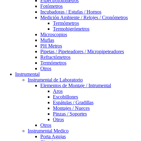
Espectrofotómetros
Fotómetros
Incubadoras / Estufas / Hornos
Medición Ambiente / Relojes / Cronómetros
Termómetros
Termohigrómetros
Microscopios
Muflas
PH Metros
Pipetas / Pipeteadores / Micropipeteadores
Refractómetros
Termómetros
Otros
Instrumental
Instrumental de Laboratorio
Elementos de Montaje / Intrumental
Aros
Escobillones
Espátulas / Gradillas
Montajes / Nueces
Pinzas / Soportes
Otros
Otros
Instrumental Medico
Porta Agujas