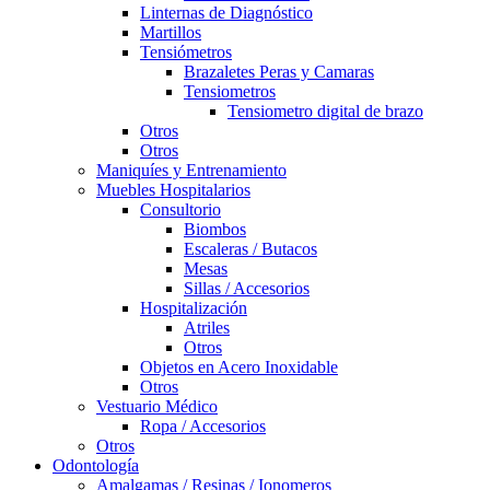
Linternas de Diagnóstico
Martillos
Tensiómetros
Brazaletes Peras y Camaras
Tensiometros
Tensiometro digital de brazo
Otros
Otros
Maniquíes y Entrenamiento
Muebles Hospitalarios
Consultorio
Biombos
Escaleras / Butacos
Mesas
Sillas / Accesorios
Hospitalización
Atriles
Otros
Objetos en Acero Inoxidable
Otros
Vestuario Médico
Ropa / Accesorios
Otros
Odontología
Amalgamas / Resinas / Ionomeros