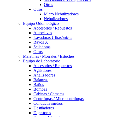
Otros
Otros
Micro Nebulizadores
Nebulizadores
Equipo Odontológico
Accesorios / Repuestos
Autoclaves
Lavadoras Ultrasónicas
Rayos X
Selladoras
Otros
Maletines / Morrales / Estuches
Equipo de Laboratorio
Accesorios / Repuestos
Agitadores
Analizadores
Balanzas
Baños
Bombas
Cabinas / Camaras
Centrífugas / Microcentrífugas
Conductivimetros
Destiladores
Digestores