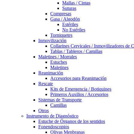
Mallas / Cintas
Suturas
Compresas
Gasa / Algodón
Estériles
No Estériles
Torniquetes
Inmovilización
Collarines Cervicales / Inmovilizadores de 
Tablas / Tableros / Camillas
Maletines / Morrales
Estuches
Maletines
Reanimación
Accesorios para Reanimación
Rescate
Kits de Emergencia / Botiquines
Primeros Auxilios / Accesorios
Sistemas de Transporte
Camillas
Otros
Instrumento de Diagnóstico
Estuche de Órganos de los sentidos
Fonendoscopios
Olivas Menbranas