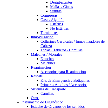
Desinfectantes
Mallas / Cintas
Suturas
Compresas
Gasa / Algodón
Estériles
No Estériles
Torniquetes
Inmovilización
Collarines Cervicales / Inmovilizadores de
Cabeza
Tablas / Tableros / Camillas
Maletines / Morrales
Estuches
Maletines
Reanimación
Accesorios para Reanimación
Rescate
Kits de Emergencia / Botiquines
Primeros Auxilios / Accesorios
Sistemas de Transporte
Camillas
Otros
Instrumento de Diagnóstico
Estuche de Órganos de los sentidos