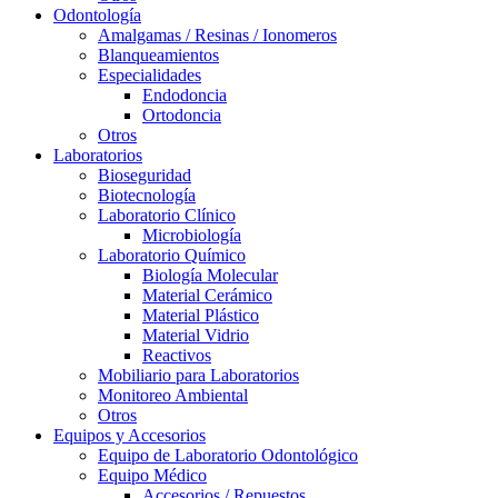
Odontología
Amalgamas / Resinas / Ionomeros
Blanqueamientos
Especialidades
Endodoncia
Ortodoncia
Otros
Laboratorios
Bioseguridad
Biotecnología
Laboratorio Clínico
Microbiología
Laboratorio Químico
Biología Molecular
Material Cerámico
Material Plástico
Material Vidrio
Reactivos
Mobiliario para Laboratorios
Monitoreo Ambiental
Otros
Equipos y Accesorios
Equipo de Laboratorio Odontológico
Equipo Médico
Accesorios / Repuestos