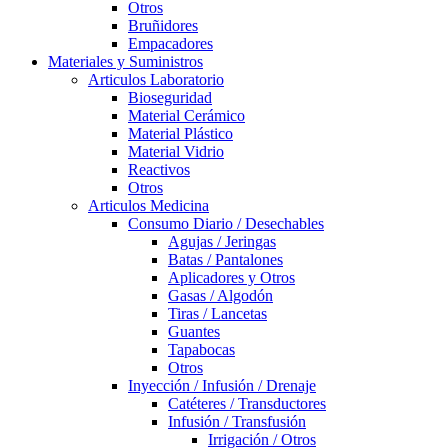
Otros
Bruñidores
Empacadores
Materiales y Suministros
Articulos Laboratorio
Bioseguridad
Material Cerámico
Material Plástico
Material Vidrio
Reactivos
Otros
Articulos Medicina
Consumo Diario / Desechables
Agujas / Jeringas
Batas / Pantalones
Aplicadores y Otros
Gasas / Algodón
Tiras / Lancetas
Guantes
Tapabocas
Otros
Inyección / Infusión / Drenaje
Catéteres / Transductores
Infusión / Transfusión
Irrigación / Otros