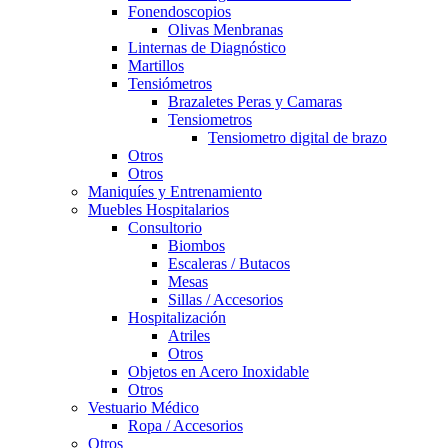
Fonendoscopios
Olivas Menbranas
Linternas de Diagnóstico
Martillos
Tensiómetros
Brazaletes Peras y Camaras
Tensiometros
Tensiometro digital de brazo
Otros
Otros
Maniquíes y Entrenamiento
Muebles Hospitalarios
Consultorio
Biombos
Escaleras / Butacos
Mesas
Sillas / Accesorios
Hospitalización
Atriles
Otros
Objetos en Acero Inoxidable
Otros
Vestuario Médico
Ropa / Accesorios
Otros