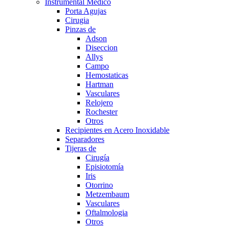
Instrumental Medico
Porta Agujas
Cirugia
Pinzas de
Adson
Diseccion
Allys
Campo
Hemostaticas
Hartman
Vasculares
Relojero
Rochester
Otros
Recipientes en Acero Inoxidable
Separadores
Tijeras de
Cirugía
Episiotomía
Iris
Otorrino
Metzembaum
Vasculares
Oftalmologia
Otros