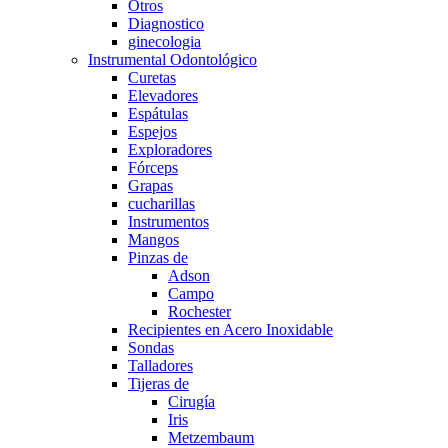
Otros
Diagnostico
ginecologia
Instrumental Odontológico
Curetas
Elevadores
Espátulas
Espejos
Exploradores
Fórceps
Grapas
cucharillas
Instrumentos
Mangos
Pinzas de
Adson
Campo
Rochester
Recipientes en Acero Inoxidable
Sondas
Talladores
Tijeras de
Cirugía
Iris
Metzembaum