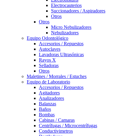
Electrocauterios
Succionadores / Aspiradores
Otros
Otros
Micro Nebulizadores
Nebulizadores
Equipo Odontológico
Accesorios / Repuestos
Autoclaves
Lavadoras Ultrasónicas
Rayos X
Selladoras
Otros
Maletines / Morrales / Estuches
Equipo de Laboratorio
Accesorios / Repuestos
Agitadores
Analizadores
Balanzas
Baños
Bombas
Cabinas / Camaras
Centrífugas / Microcentrífugas
Conductivimetros