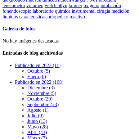
tensiometro
volumen
welch allyn
kramer
oxigeno
intubación
fonendoscopio
laboratorio
quimica
instrumental
cirugia
medición
liquidos
caracteristicas ortopedico
reactivo
Galería de fotos
No hay imágenes destacadas
Entradas de blog archivadas
Publicado en 2023 (11)
Octubre (5)
Enero (6)
Publicado en 2022 (168)
Diciembre (3)
Noviembre (5)
Octubre (29)
Septiembre (23)
Agosto (1)
Julio (9)
Junio (13)
Mayo (28)
Abril (43)
Marzo (7)