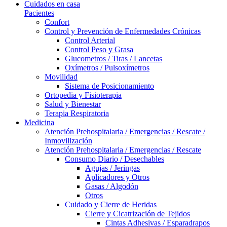
Cuidados en casa
Pacientes
Confort
Control y Prevención de Enfermedades Crónicas
Control Arterial
Control Peso y Grasa
Glucometros / Tiras / Lancetas
Oxímetros / Pulsoxímetros
Movilidad
Sistema de Posicionamiento
Ortopedia y Fisioterapia
Salud y Bienestar
Terapia Respiratoria
Medicina
Atención Prehospitalaria / Emergencias / Rescate /
Inmovilización
Atención Prehospitalaria / Emergencias / Rescate
Consumo Diario / Desechables
Agujas / Jeringas
Aplicadores y Otros
Gasas / Algodón
Otros
Cuidado y Cierre de Heridas
Cierre y Cicatrización de Tejidos
Cintas Adhesivas / Esparadrapos