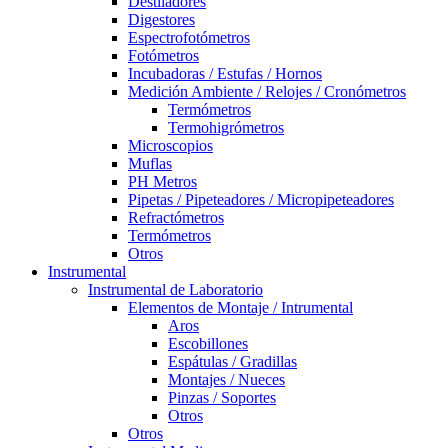
Destiladores
Digestores
Espectrofotómetros
Fotómetros
Incubadoras / Estufas / Hornos
Medición Ambiente / Relojes / Cronómetros
Termómetros
Termohigrómetros
Microscopios
Muflas
PH Metros
Pipetas / Pipeteadores / Micropipeteadores
Refractómetros
Termómetros
Otros
Instrumental
Instrumental de Laboratorio
Elementos de Montaje / Intrumental
Aros
Escobillones
Espátulas / Gradillas
Montajes / Nueces
Pinzas / Soportes
Otros
Otros