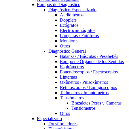
Equipos de Diagnóstico
Diagnóstico Especializado
Audiometros
Dopplers
Ecógrafos
Electrocardiógrafos
Lámparas / Fotóforos
Monitores
Otros
Diagnóstico General
Balanzas / Básculas / Pesabebés
Equipo de Órganos de los Sentidos
Espirómetros
Fonendoscopios / Estetoscopios
Linternas
Oxímetros / Pulsoxímetros
Retinoscopios / Laringoscopios
Tallímetros / Infantómetros
Tensiómetros
Brazaletes Peras y Camaras
Tensiometros
Otros
Especializado
Dresfibriladores
Electrobisturis