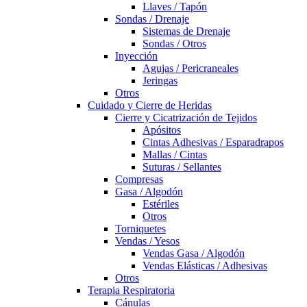
Llaves / Tapón
Sondas / Drenaje
Sistemas de Drenaje
Sondas / Otros
Inyección
Agujas / Pericraneales
Jeringas
Otros
Cuidado y Cierre de Heridas
Cierre y Cicatrización de Tejidos
Apósitos
Cintas Adhesivas / Esparadrapos
Mallas / Cintas
Suturas / Sellantes
Compresas
Gasa / Algodón
Estériles
Otros
Torniquetes
Vendas / Yesos
Vendas Gasa / Algodón
Vendas Elásticas / Adhesivas
Otros
Terapia Respiratoria
Cánulas