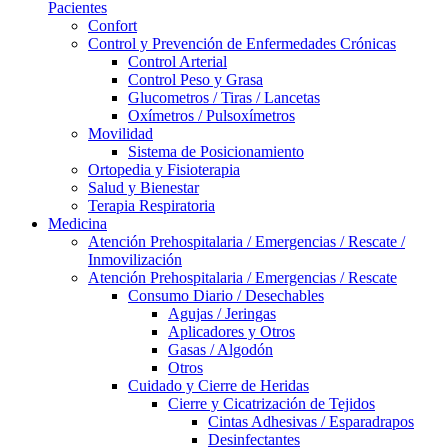
Pacientes
Confort
Control y Prevención de Enfermedades Crónicas
Control Arterial
Control Peso y Grasa
Glucometros / Tiras / Lancetas
Oxímetros / Pulsoxímetros
Movilidad
Sistema de Posicionamiento
Ortopedia y Fisioterapia
Salud y Bienestar
Terapia Respiratoria
Medicina
Atención Prehospitalaria / Emergencias / Rescate /
Inmovilización
Atención Prehospitalaria / Emergencias / Rescate
Consumo Diario / Desechables
Agujas / Jeringas
Aplicadores y Otros
Gasas / Algodón
Otros
Cuidado y Cierre de Heridas
Cierre y Cicatrización de Tejidos
Cintas Adhesivas / Esparadrapos
Desinfectantes