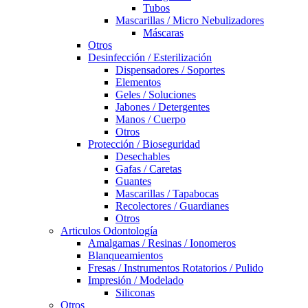
Tubos
Mascarillas / Micro Nebulizadores
Máscaras
Otros
Desinfección / Esterilización
Dispensadores / Soportes
Elementos
Geles / Soluciones
Jabones / Detergentes
Manos / Cuerpo
Otros
Protección / Bioseguridad
Desechables
Gafas / Caretas
Guantes
Mascarillas / Tapabocas
Recolectores / Guardianes
Otros
Articulos Odontología
Amalgamas / Resinas / Ionomeros
Blanqueamientos
Fresas / Instrumentos Rotatorios / Pulido
Impresión / Modelado
Siliconas
Otros