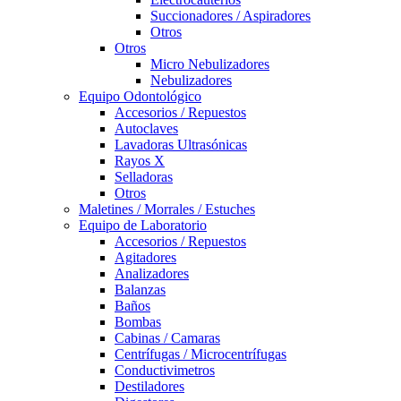
Succionadores / Aspiradores
Otros
Otros
Micro Nebulizadores
Nebulizadores
Equipo Odontológico
Accesorios / Repuestos
Autoclaves
Lavadoras Ultrasónicas
Rayos X
Selladoras
Otros
Maletines / Morrales / Estuches
Equipo de Laboratorio
Accesorios / Repuestos
Agitadores
Analizadores
Balanzas
Baños
Bombas
Cabinas / Camaras
Centrífugas / Microcentrífugas
Conductivimetros
Destiladores