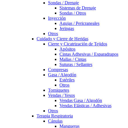
Sondas / Drenaje
Sistemas de Drenaje
Sondas / Otros
Inyección
Agujas / Pericraneales
Jeringas
Otros
Cuidado y Cierre de Heridas
Cierre y Cicatrización de Tejidos
Apósitos
Cintas Adhesivas / Esparadrapos
Mallas / Cintas
Suturas / Sellantes
Compresas
Gasa / Algodón
Estériles
Otros
Torniquetes
Vendas / Yesos
Vendas Gasa / Algodón
Vendas Elásticas / Adhesivas
Otros
Terapia Respiratoria
Cánulas
Mangueras