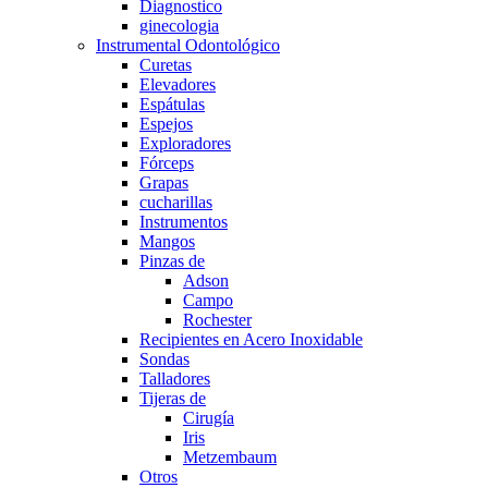
Diagnostico
ginecologia
Instrumental Odontológico
Curetas
Elevadores
Espátulas
Espejos
Exploradores
Fórceps
Grapas
cucharillas
Instrumentos
Mangos
Pinzas de
Adson
Campo
Rochester
Recipientes en Acero Inoxidable
Sondas
Talladores
Tijeras de
Cirugía
Iris
Metzembaum
Otros