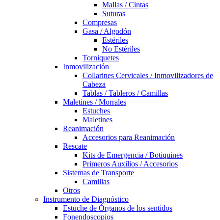
Mallas / Cintas
Suturas
Compresas
Gasa / Algodón
Estériles
No Estériles
Torniquetes
Inmovilización
Collarines Cervicales / Inmovilizadores de
Cabeza
Tablas / Tableros / Camillas
Maletines / Morrales
Estuches
Maletines
Reanimación
Accesorios para Reanimación
Rescate
Kits de Emergencia / Botiquines
Primeros Auxilios / Accesorios
Sistemas de Transporte
Camillas
Otros
Instrumento de Diagnóstico
Estuche de Órganos de los sentidos
Fonendoscopios