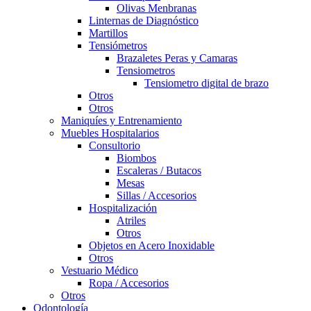
Olivas Menbranas
Linternas de Diagnóstico
Martillos
Tensiómetros
Brazaletes Peras y Camaras
Tensiometros
Tensiometro digital de brazo
Otros
Otros
Maniquíes y Entrenamiento
Muebles Hospitalarios
Consultorio
Biombos
Escaleras / Butacos
Mesas
Sillas / Accesorios
Hospitalización
Atriles
Otros
Objetos en Acero Inoxidable
Otros
Vestuario Médico
Ropa / Accesorios
Otros
Odontología