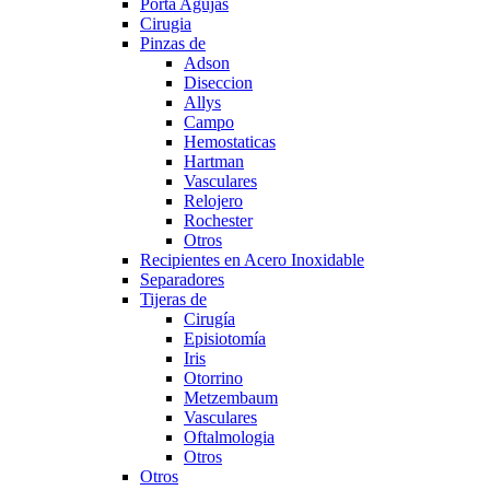
Porta Agujas
Cirugia
Pinzas de
Adson
Diseccion
Allys
Campo
Hemostaticas
Hartman
Vasculares
Relojero
Rochester
Otros
Recipientes en Acero Inoxidable
Separadores
Tijeras de
Cirugía
Episiotomía
Iris
Otorrino
Metzembaum
Vasculares
Oftalmologia
Otros
Otros