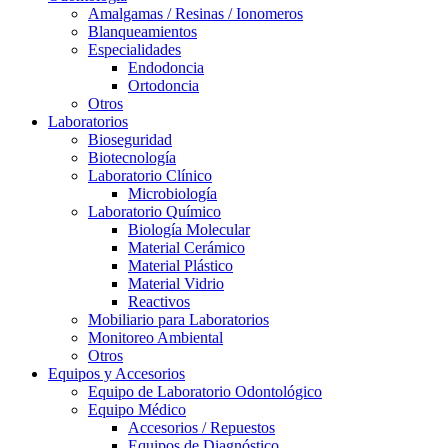
Amalgamas / Resinas / Ionomeros
Blanqueamientos
Especialidades
Endodoncia
Ortodoncia
Otros
Laboratorios
Bioseguridad
Biotecnología
Laboratorio Clínico
Microbiología
Laboratorio Químico
Biología Molecular
Material Cerámico
Material Plástico
Material Vidrio
Reactivos
Mobiliario para Laboratorios
Monitoreo Ambiental
Otros
Equipos y Accesorios
Equipo de Laboratorio Odontológico
Equipo Médico
Accesorios / Repuestos
Equipos de Diagnóstico