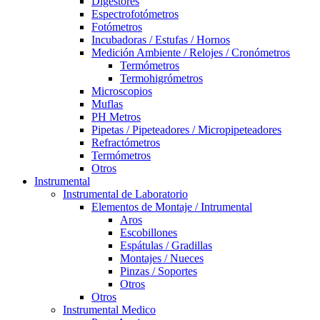
Digestores
Espectrofotómetros
Fotómetros
Incubadoras / Estufas / Hornos
Medición Ambiente / Relojes / Cronómetros
Termómetros
Termohigrómetros
Microscopios
Muflas
PH Metros
Pipetas / Pipeteadores / Micropipeteadores
Refractómetros
Termómetros
Otros
Instrumental
Instrumental de Laboratorio
Elementos de Montaje / Intrumental
Aros
Escobillones
Espátulas / Gradillas
Montajes / Nueces
Pinzas / Soportes
Otros
Otros
Instrumental Medico