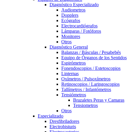
Diagnóstico Especializado
Audiometros
Dopplers
Ecógrafos
Electrocardiógrafos
Lámparas / Fotóforos
Monitores
Otros
Diagnóstico General
Balanzas / Básculas / Pesabebés
Equipo de Órganos de los Sentidos
Espirómetros
Fonendoscopios / Estetoscopios
Linternas
Oxímetros / Pulsoxímetros
Retinoscopios / Laringoscopios
Tallímetros / Infantómetros
Tensiómetros
Brazaletes Peras y Camaras
Tensiometros
Otros
Especializado
Dresfibriladores
Electrobisturis
Electrocauterios