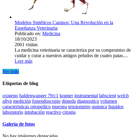
Modelos Sintéticos Caninos: Una Revolución en la
Enseñanza Veterinaria
Publicado en:
Medicina
18/10/2023
2061
visitas
La medicina veterinaria se caracteriza por su compromiso de
cuidar y curar a nuestros amigos peludos de cuatro patas....
Leer más
Ver todo
Etiquetas de blog
oxigeno
haldenwanger 79/c1
kramer
instrumental
labscient
welch
allyn
medición
fonendoscopio
dimeda
diagnostico
volumen
caracteristicas ortopedico
muestra
tensiometro
quimica
liquidos
laboratorio
intubación
reactivo
cirugia
Galería de fotos
No hay imágenes destacadas