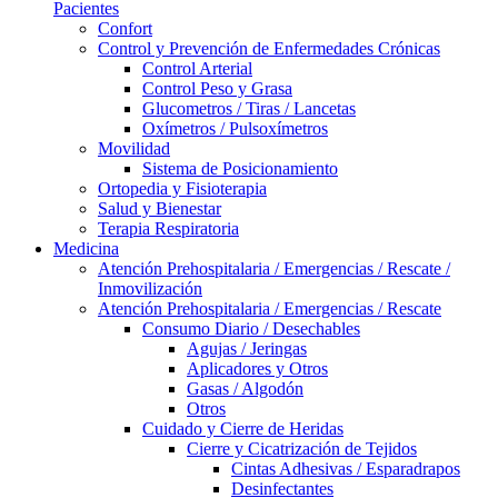
Pacientes
Confort
Control y Prevención de Enfermedades Crónicas
Control Arterial
Control Peso y Grasa
Glucometros / Tiras / Lancetas
Oxímetros / Pulsoxímetros
Movilidad
Sistema de Posicionamiento
Ortopedia y Fisioterapia
Salud y Bienestar
Terapia Respiratoria
Medicina
Atención Prehospitalaria / Emergencias / Rescate /
Inmovilización
Atención Prehospitalaria / Emergencias / Rescate
Consumo Diario / Desechables
Agujas / Jeringas
Aplicadores y Otros
Gasas / Algodón
Otros
Cuidado y Cierre de Heridas
Cierre y Cicatrización de Tejidos
Cintas Adhesivas / Esparadrapos
Desinfectantes