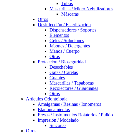
Tubos
Mascarillas / Micro Nebulizadores
Máscaras
Otros
Desinfección / Esterilización
Dispensadores / Soportes
Elementos
Geles / Soluciones
Jabones / Detergentes
Manos / Cuerpo
Otros
Protección / Bioseguridad
Desechables
Gafas / Caretas
Guantes
Mascarillas / Tapabocas
Recolectores / Guardianes
Otros
Articulos Odontología
Amalgamas / Resinas / Ionomeros
Blanqueamientos
Fresas / Instrumentos Rotatorios / Pulido
Impresión / Modelado
Siliconas
Otros