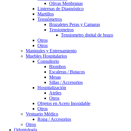
Olivas Menbranas
Linternas de Diagnóstico
Martillos
Tensiómetros
Brazaletes Peras y Camaras
Tensiometros
Tensiometro digital de brazo
Otros
Otros
Maniquíes y Entrenamiento
Muebles Hospitalarios
Consultorio
Biombos
Escaleras / Butacos
Mesas
Sillas / Accesorios
Hospitalización
Atriles
Otros
Objetos en Acero Inoxidable
Otros
Vestuario Médico
Ropa / Accesorios
Otros
Odontología