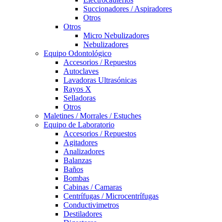
Succionadores / Aspiradores
Otros
Otros
Micro Nebulizadores
Nebulizadores
Equipo Odontológico
Accesorios / Repuestos
Autoclaves
Lavadoras Ultrasónicas
Rayos X
Selladoras
Otros
Maletines / Morrales / Estuches
Equipo de Laboratorio
Accesorios / Repuestos
Agitadores
Analizadores
Balanzas
Baños
Bombas
Cabinas / Camaras
Centrífugas / Microcentrífugas
Conductivimetros
Destiladores