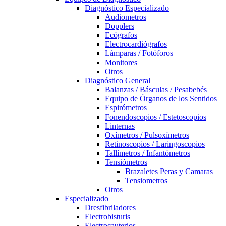
Diagnóstico Especializado
Audiometros
Dopplers
Ecógrafos
Electrocardiógrafos
Lámparas / Fotóforos
Monitores
Otros
Diagnóstico General
Balanzas / Básculas / Pesabebés
Equipo de Órganos de los Sentidos
Espirómetros
Fonendoscopios / Estetoscopios
Linternas
Oxímetros / Pulsoxímetros
Retinoscopios / Laringoscopios
Tallímetros / Infantómetros
Tensiómetros
Brazaletes Peras y Camaras
Tensiometros
Otros
Especializado
Dresfibriladores
Electrobisturis
Electrocauterios