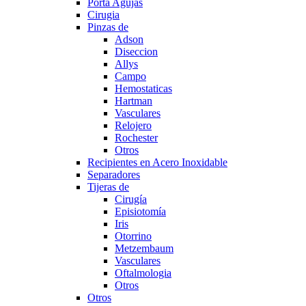
Porta Agujas
Cirugia
Pinzas de
Adson
Diseccion
Allys
Campo
Hemostaticas
Hartman
Vasculares
Relojero
Rochester
Otros
Recipientes en Acero Inoxidable
Separadores
Tijeras de
Cirugía
Episiotomía
Iris
Otorrino
Metzembaum
Vasculares
Oftalmologia
Otros
Otros