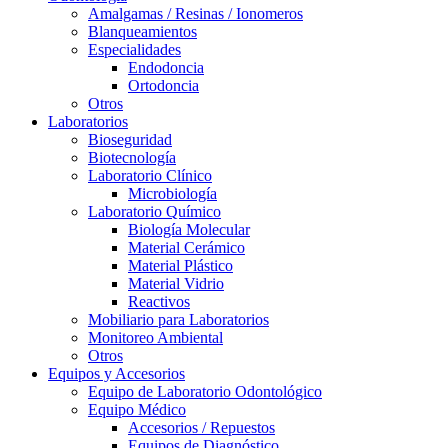
Amalgamas / Resinas / Ionomeros
Blanqueamientos
Especialidades
Endodoncia
Ortodoncia
Otros
Laboratorios
Bioseguridad
Biotecnología
Laboratorio Clínico
Microbiología
Laboratorio Químico
Biología Molecular
Material Cerámico
Material Plástico
Material Vidrio
Reactivos
Mobiliario para Laboratorios
Monitoreo Ambiental
Otros
Equipos y Accesorios
Equipo de Laboratorio Odontológico
Equipo Médico
Accesorios / Repuestos
Equipos de Diagnóstico