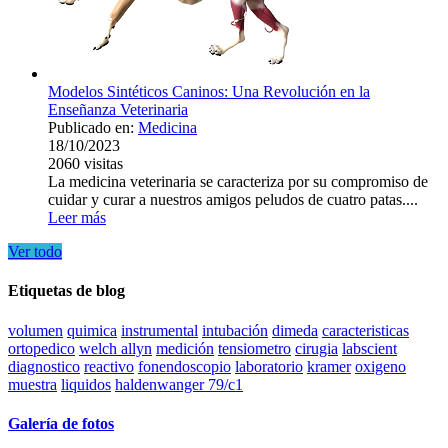
Modelos Sintéticos Caninos: Una Revolución en la
Enseñanza Veterinaria
Publicado en:
Medicina
18/10/2023
2060
visitas
La medicina veterinaria se caracteriza por su compromiso de
cuidar y curar a nuestros amigos peludos de cuatro patas....
Leer más
Ver todo
Etiquetas de blog
volumen
quimica
instrumental
intubación
dimeda
caracteristicas
ortopedico
welch allyn
medición
tensiometro
cirugia
labscient
diagnostico
reactivo
fonendoscopio
laboratorio
kramer
oxigeno
muestra
liquidos
haldenwanger 79/c1
Galería de fotos