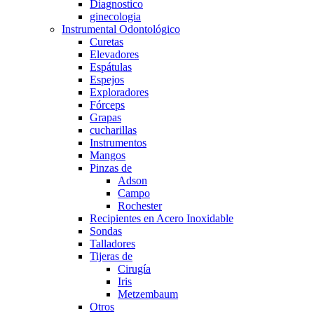
Diagnostico
ginecologia
Instrumental Odontológico
Curetas
Elevadores
Espátulas
Espejos
Exploradores
Fórceps
Grapas
cucharillas
Instrumentos
Mangos
Pinzas de
Adson
Campo
Rochester
Recipientes en Acero Inoxidable
Sondas
Talladores
Tijeras de
Cirugía
Iris
Metzembaum
Otros