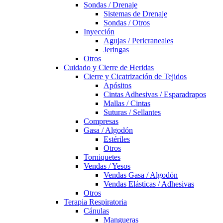
Sondas / Drenaje
Sistemas de Drenaje
Sondas / Otros
Inyección
Agujas / Pericraneales
Jeringas
Otros
Cuidado y Cierre de Heridas
Cierre y Cicatrización de Tejidos
Apósitos
Cintas Adhesivas / Esparadrapos
Mallas / Cintas
Suturas / Sellantes
Compresas
Gasa / Algodón
Estériles
Otros
Torniquetes
Vendas / Yesos
Vendas Gasa / Algodón
Vendas Elásticas / Adhesivas
Otros
Terapia Respiratoria
Cánulas
Mangueras