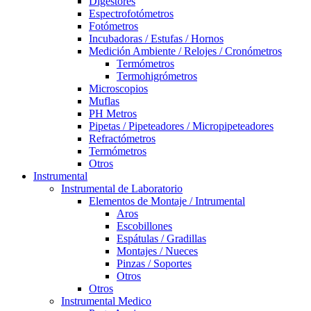
Digestores
Espectrofotómetros
Fotómetros
Incubadoras / Estufas / Hornos
Medición Ambiente / Relojes / Cronómetros
Termómetros
Termohigrómetros
Microscopios
Muflas
PH Metros
Pipetas / Pipeteadores / Micropipeteadores
Refractómetros
Termómetros
Otros
Instrumental
Instrumental de Laboratorio
Elementos de Montaje / Intrumental
Aros
Escobillones
Espátulas / Gradillas
Montajes / Nueces
Pinzas / Soportes
Otros
Otros
Instrumental Medico