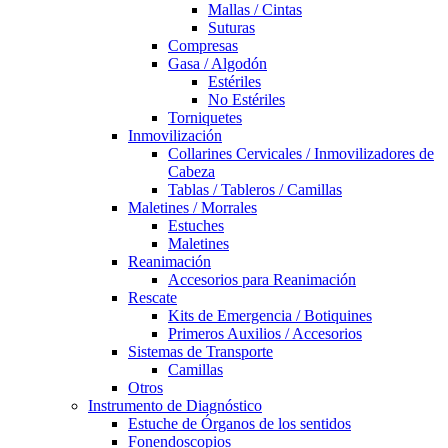
Mallas / Cintas
Suturas
Compresas
Gasa / Algodón
Estériles
No Estériles
Torniquetes
Inmovilización
Collarines Cervicales / Inmovilizadores de
Cabeza
Tablas / Tableros / Camillas
Maletines / Morrales
Estuches
Maletines
Reanimación
Accesorios para Reanimación
Rescate
Kits de Emergencia / Botiquines
Primeros Auxilios / Accesorios
Sistemas de Transporte
Camillas
Otros
Instrumento de Diagnóstico
Estuche de Órganos de los sentidos
Fonendoscopios