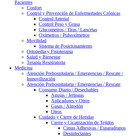
Pacientes
Confort
Control y Prevención de Enfermedades Crónicas
Control Arterial
Control Peso y Grasa
Glucometros / Tiras / Lancetas
Oxímetros / Pulsoxímetros
Movilidad
Sistema de Posicionamiento
Ortopedia y Fisioterapia
Salud y Bienestar
Terapia Respiratoria
Medicina
Atención Prehospitalaria / Emergencias / Rescate /
Inmovilización
Atención Prehospitalaria / Emergencias / Rescate
Consumo Diario / Desechables
Agujas / Jeringas
Aplicadores y Otros
Gasas / Algodón
Otros
Cuidado y Cierre de Heridas
Cierre y Cicatrización de Tejidos
Cintas Adhesivas / Esparadrapos
Desinfectantes