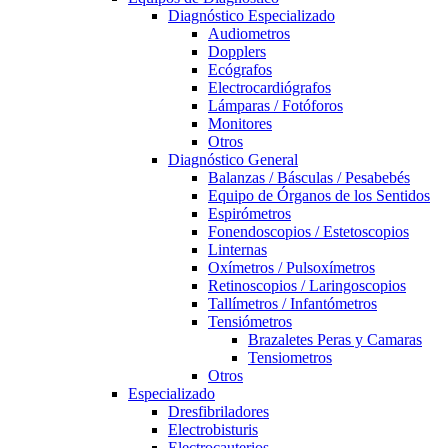
Diagnóstico Especializado
Audiometros
Dopplers
Ecógrafos
Electrocardiógrafos
Lámparas / Fotóforos
Monitores
Otros
Diagnóstico General
Balanzas / Básculas / Pesabebés
Equipo de Órganos de los Sentidos
Espirómetros
Fonendoscopios / Estetoscopios
Linternas
Oxímetros / Pulsoxímetros
Retinoscopios / Laringoscopios
Tallímetros / Infantómetros
Tensiómetros
Brazaletes Peras y Camaras
Tensiometros
Otros
Especializado
Dresfibriladores
Electrobisturis
Electrocauterios