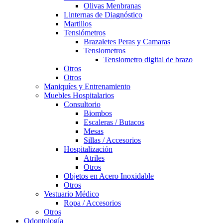
Olivas Menbranas
Linternas de Diagnóstico
Martillos
Tensiómetros
Brazaletes Peras y Camaras
Tensiometros
Tensiometro digital de brazo
Otros
Otros
Maniquíes y Entrenamiento
Muebles Hospitalarios
Consultorio
Biombos
Escaleras / Butacos
Mesas
Sillas / Accesorios
Hospitalización
Atriles
Otros
Objetos en Acero Inoxidable
Otros
Vestuario Médico
Ropa / Accesorios
Otros
Odontología