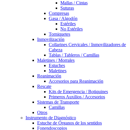
Mallas / Cintas
Suturas
Compresas
Gasa / Algodón
Estériles
No Estériles
Torniquetes
Inmovilización
Collarines Cervicales / Inmovilizadores de
Cabeza
Tablas / Tableros / Camillas
Maletines / Morrales
Estuches
Maletines
Reanimación
Accesorios para Reanimación
Rescate
Kits de Emergencia / Botiquines
Primeros Auxilios / Accesorios
Sistemas de Transporte
Camillas
Otros
Instrumento de Diagnóstico
Estuche de Órganos de los sentidos
Fonendoscopios