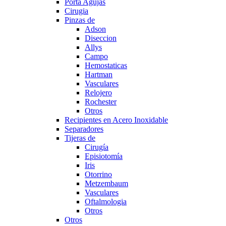
Porta Agujas
Cirugia
Pinzas de
Adson
Diseccion
Allys
Campo
Hemostaticas
Hartman
Vasculares
Relojero
Rochester
Otros
Recipientes en Acero Inoxidable
Separadores
Tijeras de
Cirugía
Episiotomía
Iris
Otorrino
Metzembaum
Vasculares
Oftalmologia
Otros
Otros