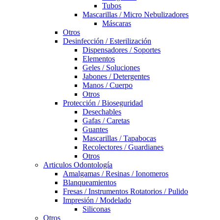
Tubos
Mascarillas / Micro Nebulizadores
Máscaras
Otros
Desinfección / Esterilización
Dispensadores / Soportes
Elementos
Geles / Soluciones
Jabones / Detergentes
Manos / Cuerpo
Otros
Protección / Bioseguridad
Desechables
Gafas / Caretas
Guantes
Mascarillas / Tapabocas
Recolectores / Guardianes
Otros
Articulos Odontología
Amalgamas / Resinas / Ionomeros
Blanqueamientos
Fresas / Instrumentos Rotatorios / Pulido
Impresión / Modelado
Siliconas
Otros