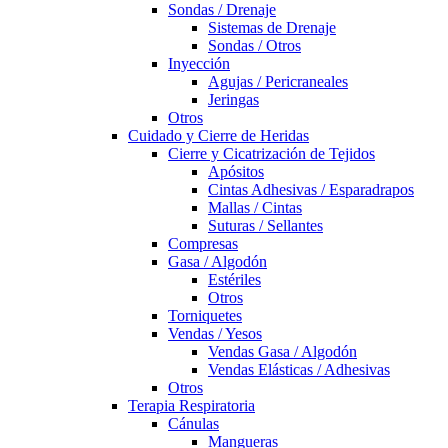
Sondas / Drenaje
Sistemas de Drenaje
Sondas / Otros
Inyección
Agujas / Pericraneales
Jeringas
Otros
Cuidado y Cierre de Heridas
Cierre y Cicatrización de Tejidos
Apósitos
Cintas Adhesivas / Esparadrapos
Mallas / Cintas
Suturas / Sellantes
Compresas
Gasa / Algodón
Estériles
Otros
Torniquetes
Vendas / Yesos
Vendas Gasa / Algodón
Vendas Elásticas / Adhesivas
Otros
Terapia Respiratoria
Cánulas
Mangueras