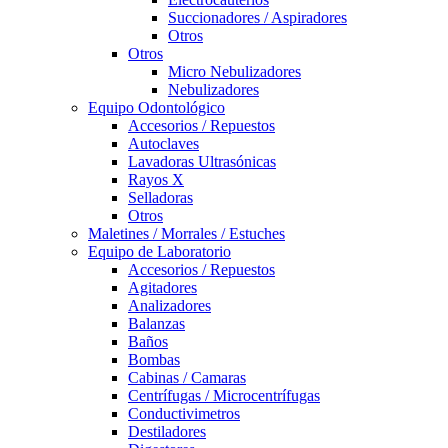
Succionadores / Aspiradores
Otros
Otros
Micro Nebulizadores
Nebulizadores
Equipo Odontológico
Accesorios / Repuestos
Autoclaves
Lavadoras Ultrasónicas
Rayos X
Selladoras
Otros
Maletines / Morrales / Estuches
Equipo de Laboratorio
Accesorios / Repuestos
Agitadores
Analizadores
Balanzas
Baños
Bombas
Cabinas / Camaras
Centrífugas / Microcentrífugas
Conductivimetros
Destiladores