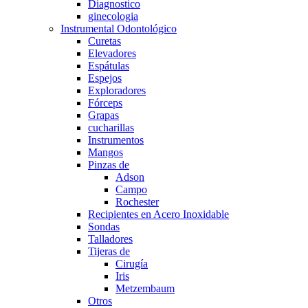
Diagnostico
ginecologia
Instrumental Odontológico
Curetas
Elevadores
Espátulas
Espejos
Exploradores
Fórceps
Grapas
cucharillas
Instrumentos
Mangos
Pinzas de
Adson
Campo
Rochester
Recipientes en Acero Inoxidable
Sondas
Talladores
Tijeras de
Cirugía
Iris
Metzembaum
Otros