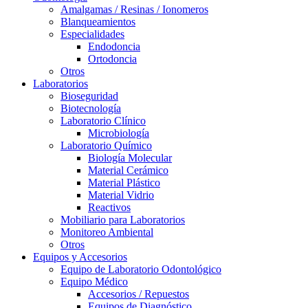
Amalgamas / Resinas / Ionomeros
Blanqueamientos
Especialidades
Endodoncia
Ortodoncia
Otros
Laboratorios
Bioseguridad
Biotecnología
Laboratorio Clínico
Microbiología
Laboratorio Químico
Biología Molecular
Material Cerámico
Material Plástico
Material Vidrio
Reactivos
Mobiliario para Laboratorios
Monitoreo Ambiental
Otros
Equipos y Accesorios
Equipo de Laboratorio Odontológico
Equipo Médico
Accesorios / Repuestos
Equipos de Diagnóstico