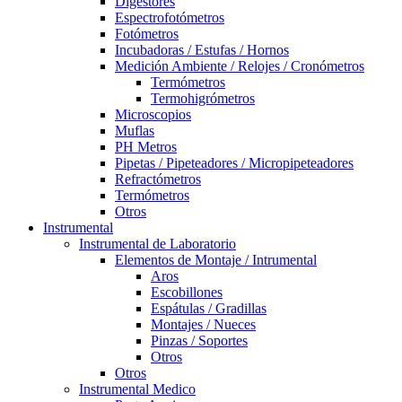
Digestores
Espectrofotómetros
Fotómetros
Incubadoras / Estufas / Hornos
Medición Ambiente / Relojes / Cronómetros
Termómetros
Termohigrómetros
Microscopios
Muflas
PH Metros
Pipetas / Pipeteadores / Micropipeteadores
Refractómetros
Termómetros
Otros
Instrumental
Instrumental de Laboratorio
Elementos de Montaje / Intrumental
Aros
Escobillones
Espátulas / Gradillas
Montajes / Nueces
Pinzas / Soportes
Otros
Otros
Instrumental Medico