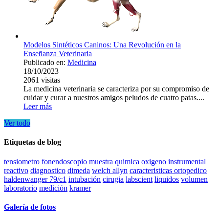
Modelos Sintéticos Caninos: Una Revolución en la
Enseñanza Veterinaria
Publicado en:
Medicina
18/10/2023
2061
visitas
La medicina veterinaria se caracteriza por su compromiso de
cuidar y curar a nuestros amigos peludos de cuatro patas....
Leer más
Ver todo
Etiquetas de blog
tensiometro
fonendoscopio
muestra
quimica
oxigeno
instrumental
reactivo
diagnostico
dimeda
welch allyn
caracteristicas ortopedico
haldenwanger 79/c1
intubación
cirugia
labscient
liquidos
volumen
laboratorio
medición
kramer
Galería de fotos