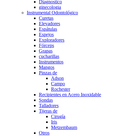
Diagnostico
ginecologia
Instrumental Odontológico
Curetas
Elevadores
Espátulas
Espejos
Exploradores
Fórceps
Grapas
cucharillas
Instrumentos
Mangos
Pinzas de
Adson
Campo
Rochester
Recipientes en Acero Inoxidable
Sondas
Talladores
Tijeras de
Cirugía
Iris
Metzembaum
Otros