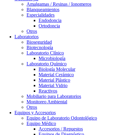
Amalgamas / Resinas / Ionomeros
Blanqueamientos
Especialidades
Endodoncia
Ortodoncia
Otros
Laboratorios
Bioseguridad
Biotecnología
Laboratorio Clínico
Microbiología
Laboratorio Químico
Biología Molecular
Material Cerámico
Material Plástico
Material Vidrio
Reactivos
Mobiliario para Laboratorios
Monitoreo Ambiental
Otros
Equipos y Accesorios
Equipo de Laboratorio Odontológico
Equipo Médico
Accesorios / Repuestos
Equipos de Diagnóstico