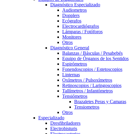
Diagnóstico Especializado
Audiometros
Dopplers
Ecógrafos
Electrocardiógrafos
Lámparas / Fotóforos
Monitores
Otros
Diagnóstico General
Balanzas / Básculas / Pesabebés
Equipo de Órganos de los Sentidos
Espirómetros
Fonendoscopios / Estetoscopios
Linternas
Oxímetros / Pulsoxímetros
Retinoscopios / Laringoscopios
Tallímetros / Infantómetros
Tensiómetros
Brazaletes Peras y Camaras
Tensiometros
Otros
Especializado
Dresfibriladores
Electrobisturis
Electrocauterios