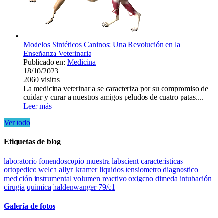
Modelos Sintéticos Caninos: Una Revolución en la
Enseñanza Veterinaria
Publicado en:
Medicina
18/10/2023
2060
visitas
La medicina veterinaria se caracteriza por su compromiso de
cuidar y curar a nuestros amigos peludos de cuatro patas....
Leer más
Ver todo
Etiquetas de blog
laboratorio
fonendoscopio
muestra
labscient
caracteristicas
ortopedico
welch allyn
kramer
liquidos
tensiometro
diagnostico
medición
instrumental
volumen
reactivo
oxigeno
dimeda
intubación
cirugia
quimica
haldenwanger 79/c1
Galería de fotos