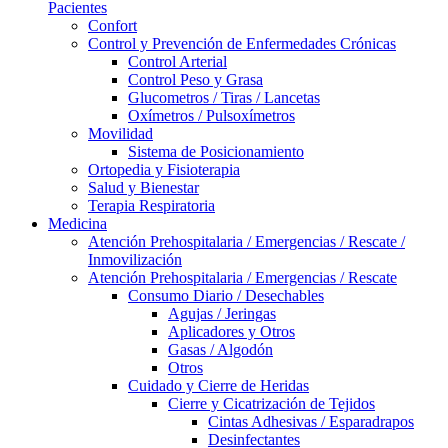
Pacientes
Confort
Control y Prevención de Enfermedades Crónicas
Control Arterial
Control Peso y Grasa
Glucometros / Tiras / Lancetas
Oxímetros / Pulsoxímetros
Movilidad
Sistema de Posicionamiento
Ortopedia y Fisioterapia
Salud y Bienestar
Terapia Respiratoria
Medicina
Atención Prehospitalaria / Emergencias / Rescate /
Inmovilización
Atención Prehospitalaria / Emergencias / Rescate
Consumo Diario / Desechables
Agujas / Jeringas
Aplicadores y Otros
Gasas / Algodón
Otros
Cuidado y Cierre de Heridas
Cierre y Cicatrización de Tejidos
Cintas Adhesivas / Esparadrapos
Desinfectantes