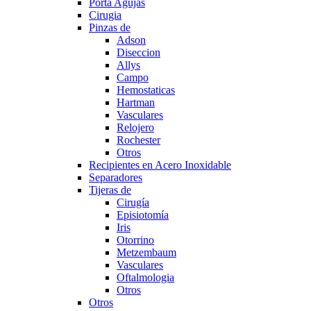
Porta Agujas
Cirugia
Pinzas de
Adson
Diseccion
Allys
Campo
Hemostaticas
Hartman
Vasculares
Relojero
Rochester
Otros
Recipientes en Acero Inoxidable
Separadores
Tijeras de
Cirugía
Episiotomía
Iris
Otorrino
Metzembaum
Vasculares
Oftalmologia
Otros
Otros