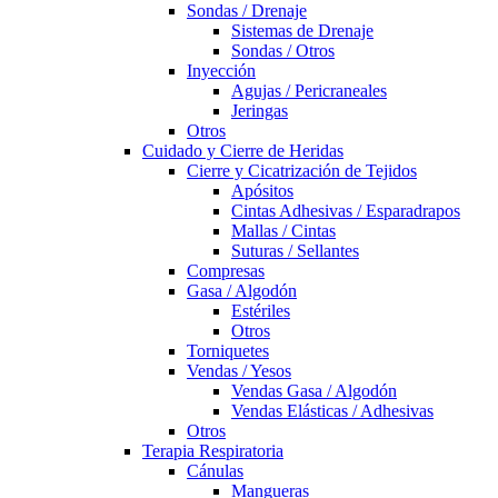
Sondas / Drenaje
Sistemas de Drenaje
Sondas / Otros
Inyección
Agujas / Pericraneales
Jeringas
Otros
Cuidado y Cierre de Heridas
Cierre y Cicatrización de Tejidos
Apósitos
Cintas Adhesivas / Esparadrapos
Mallas / Cintas
Suturas / Sellantes
Compresas
Gasa / Algodón
Estériles
Otros
Torniquetes
Vendas / Yesos
Vendas Gasa / Algodón
Vendas Elásticas / Adhesivas
Otros
Terapia Respiratoria
Cánulas
Mangueras