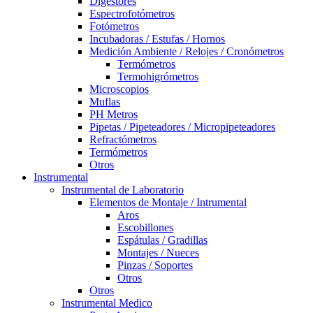
Digestores
Espectrofotómetros
Fotómetros
Incubadoras / Estufas / Hornos
Medición Ambiente / Relojes / Cronómetros
Termómetros
Termohigrómetros
Microscopios
Muflas
PH Metros
Pipetas / Pipeteadores / Micropipeteadores
Refractómetros
Termómetros
Otros
Instrumental
Instrumental de Laboratorio
Elementos de Montaje / Intrumental
Aros
Escobillones
Espátulas / Gradillas
Montajes / Nueces
Pinzas / Soportes
Otros
Otros
Instrumental Medico