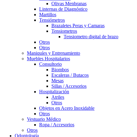
Olivas Menbranas
Linternas de Diagnóstico
Martillos
Tensiómetros
Brazaletes Peras y Camaras
Tensiometros
Tensiometro digital de brazo
Otros
Otros
Maniquíes y Entrenamiento
Muebles Hospitalarios
Consultorio
Biombos
Escaleras / Butacos
Mesas
Sillas / Accesorios
Hospitalización
Atriles
Otros
Objetos en Acero Inoxidable
Otros
Vestuario Médico
Ropa / Accesorios
Otros
Odontología