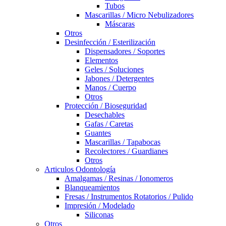
Tubos
Mascarillas / Micro Nebulizadores
Máscaras
Otros
Desinfección / Esterilización
Dispensadores / Soportes
Elementos
Geles / Soluciones
Jabones / Detergentes
Manos / Cuerpo
Otros
Protección / Bioseguridad
Desechables
Gafas / Caretas
Guantes
Mascarillas / Tapabocas
Recolectores / Guardianes
Otros
Articulos Odontología
Amalgamas / Resinas / Ionomeros
Blanqueamientos
Fresas / Instrumentos Rotatorios / Pulido
Impresión / Modelado
Siliconas
Otros