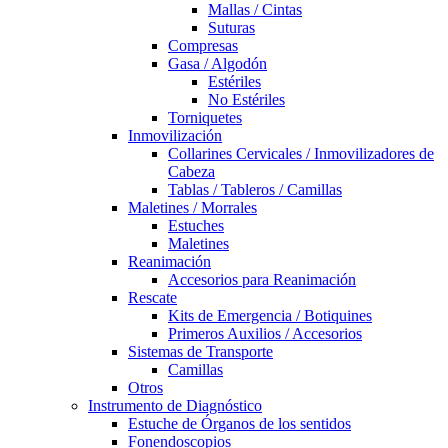
Mallas / Cintas
Suturas
Compresas
Gasa / Algodón
Estériles
No Estériles
Torniquetes
Inmovilización
Collarines Cervicales / Inmovilizadores de
Cabeza
Tablas / Tableros / Camillas
Maletines / Morrales
Estuches
Maletines
Reanimación
Accesorios para Reanimación
Rescate
Kits de Emergencia / Botiquines
Primeros Auxilios / Accesorios
Sistemas de Transporte
Camillas
Otros
Instrumento de Diagnóstico
Estuche de Órganos de los sentidos
Fonendoscopios