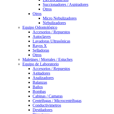
Succionadores / Aspiradores
Otros
Otros
Micro Nebulizadores
Nebulizadores
Equipo Odontológico
Accesorios / Repuestos
Autoclaves
Lavadoras Ultrasónicas
Rayos X
Selladoras
Otros
Maletines / Morrales / Estuches
Equipo de Laboratorio
Accesorios / Repuestos
Agitadores
Analizadores
Balanzas
Baños
Bombas
Cabinas / Camaras
Centrífugas / Microcentrífugas
Conductivimetros
Destiladores