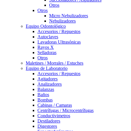
Otros
Otros
Micro Nebulizadores
Nebulizadores
Equipo Odontológico
Accesorios / Repuestos
Autoclaves
Lavadoras Ultrasónicas
Rayos X
Selladoras
Otros
Maletines / Morrales / Estuches
Equipo de Laboratorio
Accesorios / Repuestos
Agitadores
Analizadores
Balanzas
Baños
Bombas
Cabinas / Camaras
Centrífugas / Microcentrífugas
Conductivimetros
Destiladores
Digestores