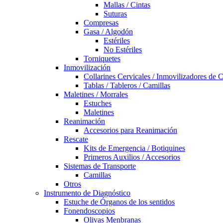
Mallas / Cintas
Suturas
Compresas
Gasa / Algodón
Estériles
No Estériles
Torniquetes
Inmovilización
Collarines Cervicales / Inmovilizadores de 
Tablas / Tableros / Camillas
Maletines / Morrales
Estuches
Maletines
Reanimación
Accesorios para Reanimación
Rescate
Kits de Emergencia / Botiquines
Primeros Auxilios / Accesorios
Sistemas de Transporte
Camillas
Otros
Instrumento de Diagnóstico
Estuche de Órganos de los sentidos
Fonendoscopios
Olivas Menbranas