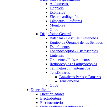
Audiometros
Dopplers
Ecógrafos
Electrocardiógrafos
Lámparas / Fotóforos
Monitores
Otros
Diagnóstico General
Balanzas / Básculas / Pesabebés
Equipo de Órganos de los Sentidos
Espirómetros
Fonendoscopios / Estetoscopios
Linternas
Oxímetros / Pulsoxímetros
Retinoscopios / Laringoscopios
Tallímetros / Infantómetros
Tensiómetros
Brazaletes Peras y Camaras
Tensiometros
Otros
Especializado
Dresfibriladores
Electrobisturis
Electrocauterios
Succionadores / Aspiradores