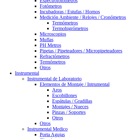
Espectrofotómetros
Fotómetros
Incubadoras / Estufas / Hornos
Medición Ambiente / Relojes / Cronómetros
Termómetros
Termohigrómetros
Microscopios
Muflas
PH Metros
Pipetas / Pipeteadores / Micropipeteadores
Refractómetros
Termómetros
Otros
Instrumental
Instrumental de Laboratorio
Elementos de Montaje / Intrumental
Aros
Escobillones
Espátulas / Gradillas
Montajes / Nueces
Pinzas / Soportes
Otros
Otros
Instrumental Medico
Porta Agujas