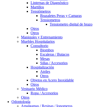
Linternas de Diagnóstico
Martillos
Tensiómetros
Brazaletes Peras y Camaras
Tensiometros
Tensiometro digital de brazo
Otros
Otros
Maniquíes y Entrenamiento
Muebles Hospitalarios
Consultorio
Biombos
Escaleras / Butacos
Mesas
Sillas / Accesorios
Hospitalización
Atriles
Otros
Objetos en Acero Inoxidable
Otros
Vestuario Médico
Ropa / Accesorios
Otros
Odontología
Amalgamas / Resinas / Ionomeros