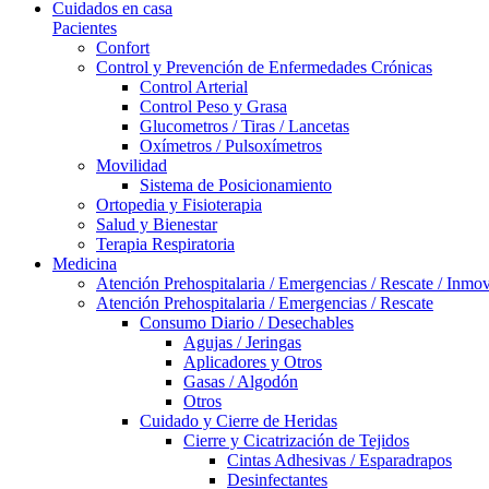
Cuidados en casa
Pacientes
Confort
Control y Prevención de Enfermedades Crónicas
Control Arterial
Control Peso y Grasa
Glucometros / Tiras / Lancetas
Oxímetros / Pulsoxímetros
Movilidad
Sistema de Posicionamiento
Ortopedia y Fisioterapia
Salud y Bienestar
Terapia Respiratoria
Medicina
Atención Prehospitalaria / Emergencias / Rescate / Inmov
Atención Prehospitalaria / Emergencias / Rescate
Consumo Diario / Desechables
Agujas / Jeringas
Aplicadores y Otros
Gasas / Algodón
Otros
Cuidado y Cierre de Heridas
Cierre y Cicatrización de Tejidos
Cintas Adhesivas / Esparadrapos
Desinfectantes