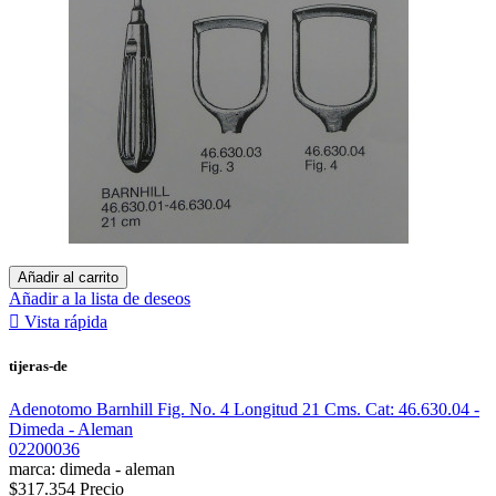
Añadir al carrito
Añadir a la lista de deseos

Vista rápida
tijeras-de
Adenotomo Barnhill Fig. No. 4 Longitud 21 Cms. Cat: 46.630.04 -
Dimeda - Aleman
02200036
marca: dimeda - aleman
$317.354
Precio