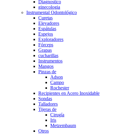
Diagnostico
ginecologia
Instrumental Odontológico
Curetas
Elevadores
Espátulas
Espejos
Exploradores
Fórceps
Grapas
cucharillas
Instrumentos
Mangos
Pinzas de
Adson
Campo
Rochester
Recipientes en Acero Inoxidable
Sondas
Talladores
Tijeras de
Cirugía
Iris
Metzembaum
Otros