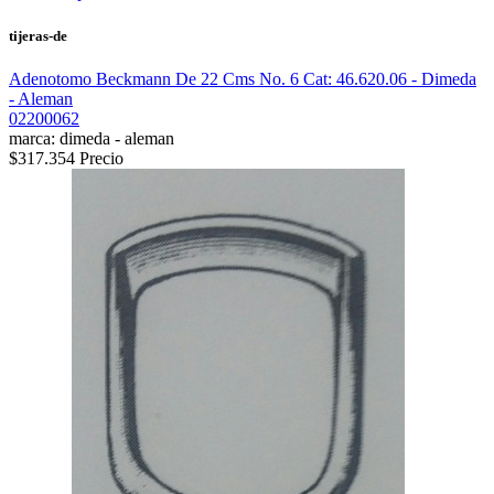
tijeras-de
Adenotomo Beckmann De 22 Cms No. 6 Cat: 46.620.06 - Dimeda
- Aleman
02200062
marca: dimeda - aleman
$317.354
Precio