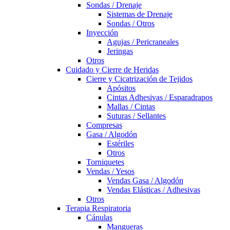
Sondas / Drenaje
Sistemas de Drenaje
Sondas / Otros
Inyección
Agujas / Pericraneales
Jeringas
Otros
Cuidado y Cierre de Heridas
Cierre y Cicatrización de Tejidos
Apósitos
Cintas Adhesivas / Esparadrapos
Mallas / Cintas
Suturas / Sellantes
Compresas
Gasa / Algodón
Estériles
Otros
Torniquetes
Vendas / Yesos
Vendas Gasa / Algodón
Vendas Elásticas / Adhesivas
Otros
Terapia Respiratoria
Cánulas
Mangueras