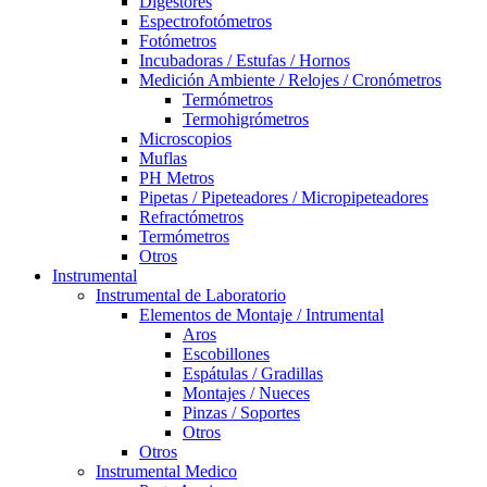
Digestores
Espectrofotómetros
Fotómetros
Incubadoras / Estufas / Hornos
Medición Ambiente / Relojes / Cronómetros
Termómetros
Termohigrómetros
Microscopios
Muflas
PH Metros
Pipetas / Pipeteadores / Micropipeteadores
Refractómetros
Termómetros
Otros
Instrumental
Instrumental de Laboratorio
Elementos de Montaje / Intrumental
Aros
Escobillones
Espátulas / Gradillas
Montajes / Nueces
Pinzas / Soportes
Otros
Otros
Instrumental Medico