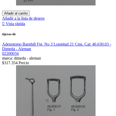
Añadir al carrito
Añadir a la lista de deseos

Vista rápida
tijeras-de
Adenotomo Barnhill Fig. No 3 Longitud 21 Cms. Cat: 46.630.03 -
Dimeda - Aleman
02200034
marca: dimeda - aleman
$317.354
Precio