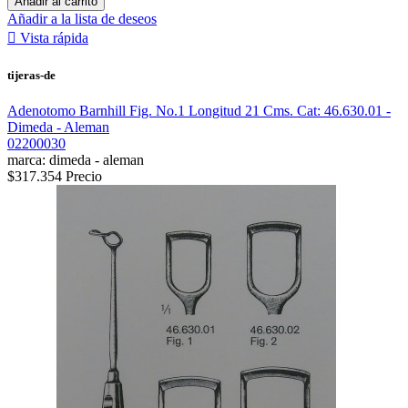
Añadir al carrito
Añadir a la lista de deseos

Vista rápida
tijeras-de
Adenotomo Barnhill Fig. No.1 Longitud 21 Cms. Cat: 46.630.01 -
Dimeda - Aleman
02200030
marca: dimeda - aleman
$317.354
Precio