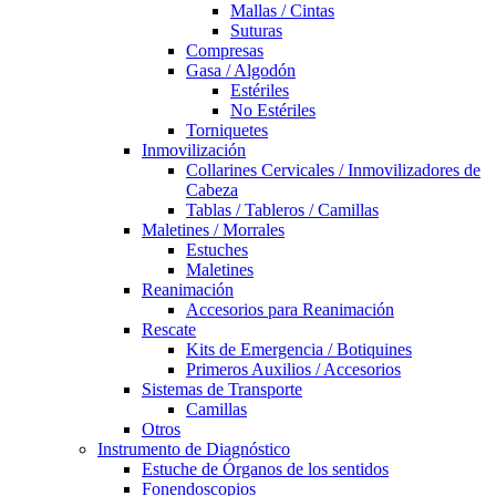
Mallas / Cintas
Suturas
Compresas
Gasa / Algodón
Estériles
No Estériles
Torniquetes
Inmovilización
Collarines Cervicales / Inmovilizadores de
Cabeza
Tablas / Tableros / Camillas
Maletines / Morrales
Estuches
Maletines
Reanimación
Accesorios para Reanimación
Rescate
Kits de Emergencia / Botiquines
Primeros Auxilios / Accesorios
Sistemas de Transporte
Camillas
Otros
Instrumento de Diagnóstico
Estuche de Órganos de los sentidos
Fonendoscopios