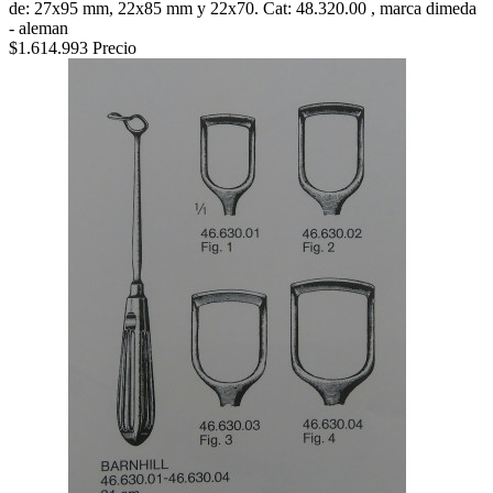
de: 27x95 mm, 22x85 mm y 22x70. Cat: 48.320.00 , marca dimeda
- aleman
$1.614.993
Precio