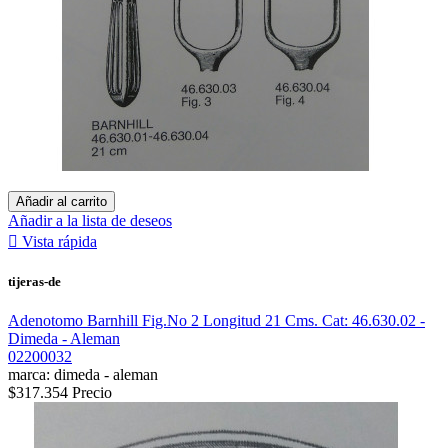
Añadir al carrito
Añadir a la lista de deseos

Vista rápida
tijeras-de
Adenotomo Barnhill Fig.No 2 Longitud 21 Cms. Cat: 46.630.02 -
Dimeda - Aleman
02200032
marca: dimeda - aleman
$317.354
Precio