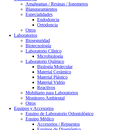
Amalgamas / Resinas / Ionomeros
Blanqueamientos
Especialidades
Endodoncia
Ortodoncia
Otros
Laboratorios
Bioseguridad
Biotecnología
Laboratorio Clínico
Microbiología
Laboratorio Químico
Biología Molecular
Material Cerámico
Material Plástico
Material Vidrio
Reactivos
Mobiliario para Laboratorios
Monitoreo Ambiental
Otros
Equipos y Accesorios
Equipo de Laboratorio Odontológico
Equipo Médico
Accesorios / Repuestos
Equipos de Diagnóstico