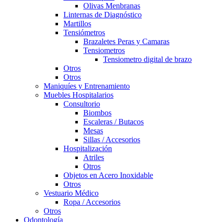
Olivas Menbranas
Linternas de Diagnóstico
Martillos
Tensiómetros
Brazaletes Peras y Camaras
Tensiometros
Tensiometro digital de brazo
Otros
Otros
Maniquíes y Entrenamiento
Muebles Hospitalarios
Consultorio
Biombos
Escaleras / Butacos
Mesas
Sillas / Accesorios
Hospitalización
Atriles
Otros
Objetos en Acero Inoxidable
Otros
Vestuario Médico
Ropa / Accesorios
Otros
Odontología