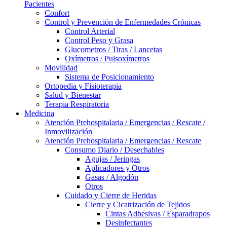
Pacientes
Confort
Control y Prevención de Enfermedades Crónicas
Control Arterial
Control Peso y Grasa
Glucometros / Tiras / Lancetas
Oxímetros / Pulsoxímetros
Movilidad
Sistema de Posicionamiento
Ortopedia y Fisioterapia
Salud y Bienestar
Terapia Respiratoria
Medicina
Atención Prehospitalaria / Emergencias / Rescate /
Inmovilización
Atención Prehospitalaria / Emergencias / Rescate
Consumo Diario / Desechables
Agujas / Jeringas
Aplicadores y Otros
Gasas / Algodón
Otros
Cuidado y Cierre de Heridas
Cierre y Cicatrización de Tejidos
Cintas Adhesivas / Esparadrapos
Desinfectantes