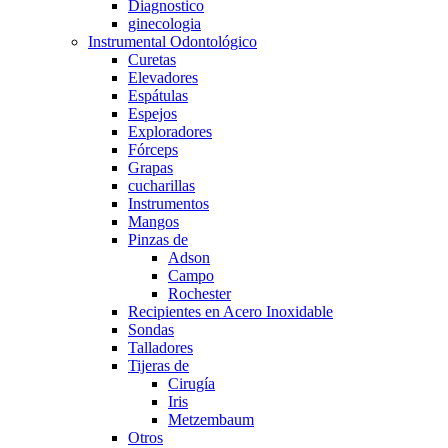
Diagnostico
ginecologia
Instrumental Odontológico
Curetas
Elevadores
Espátulas
Espejos
Exploradores
Fórceps
Grapas
cucharillas
Instrumentos
Mangos
Pinzas de
Adson
Campo
Rochester
Recipientes en Acero Inoxidable
Sondas
Talladores
Tijeras de
Cirugía
Iris
Metzembaum
Otros