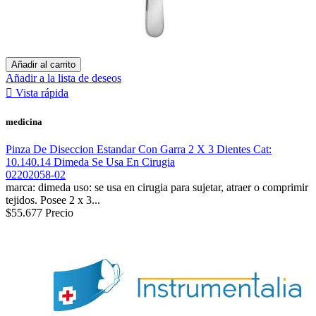
Añadir al carrito
Añadir a la lista de deseos

Vista rápida
medicina
Pinza De Diseccion Estandar Con Garra 2 X 3 Dientes Cat:
10.140.14 Dimeda Se Usa En Cirugia
02202058-02
marca: dimeda uso: se usa en cirugia para sujetar, atraer o comprimir
tejidos. Posee 2 x 3...
$55.677
Precio