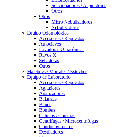
Succionadores / Aspiradores
Otros
Otros
Micro Nebulizadores
Nebulizadores
Equipo Odontológico
Accesorios / Repuestos
Autoclaves
Lavadoras Ultrasónicas
Rayos X
Selladoras
Otros
Maletines / Morrales / Estuches
Equipo de Laboratorio
Accesorios / Repuestos
Agitadores
Analizadores
Balanzas
Baños
Bombas
Cabinas / Camaras
Centrífugas / Microcentrífugas
Conductivimetros
Destiladores