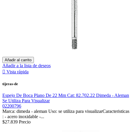
Añadir al carrito
Añadir a la lista de deseos

Vista rápida
tijeras-de
Espejo De Boca Plano De 22 Mm Cat: 82.702.22 Dimeda - Aleman
Se Utiliza Para Visualizar
02200796
Marca: dimeda - aleman Uso: se utiliza para visualizarCaracteristicas
: - acero inoxidable -...
$27.839
Precio