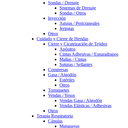
Sondas / Drenaje
Sistemas de Drenaje
Sondas / Otros
Inyección
Agujas / Pericraneales
Jeringas
Otros
Cuidado y Cierre de Heridas
Cierre y Cicatrización de Tejidos
Apósitos
Cintas Adhesivas / Esparadrapos
Mallas / Cintas
Suturas / Sellantes
Compresas
Gasa / Algodón
Estériles
Otros
Torniquetes
Vendas / Yesos
Vendas Gasa / Algodón
Vendas Elásticas / Adhesivas
Otros
Terapia Respiratoria
Cánulas
Mangueras