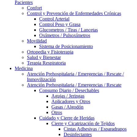
Pacientes
Confort
Control y Prevención de Enfermedades Crónicas
Control Arterial
Control Peso y Grasa
Glucometros / Tiras / Lancetas
Oxímetros / Pulsoxímetros
Movilidad
Sistema de Posicionamiento
Ortopedia y Fisioterapia
Salud y Bienestar
Terapia Respiratoria
Medicina
Atención Prehospitalaria / Emergencias / Rescate /
Inmovilización
Atención Prehospitalaria / Emergencias / Rescate
Consumo Diario / Desechables
Agujas / Jeringas
Aplicadores y Otros
Gasas / Algodón
Otros
Cuidado y Cierre de Heridas
Cierre y Cicatrización de Tejidos
Cintas Adhesivas / Esparadrapos
Desinfectantes