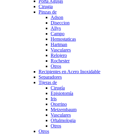
Porta Agujas
Cirugia
Pinzas de
Adson
Diseccion
Allys
Campo
Hemostaticas
Hartman
Vasculares
Relojero
Rochester
Otros
Recipientes en Acero Inoxidable
Separadores
Tijeras de
Cirugía
Episiotomía
Iris
Otorrino
Metzembaum
Vasculares
Oftalmologia
Otros
Otros