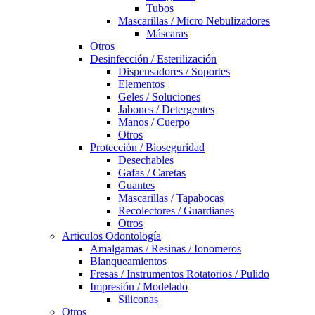
Tubos
Mascarillas / Micro Nebulizadores
Máscaras
Otros
Desinfección / Esterilización
Dispensadores / Soportes
Elementos
Geles / Soluciones
Jabones / Detergentes
Manos / Cuerpo
Otros
Protección / Bioseguridad
Desechables
Gafas / Caretas
Guantes
Mascarillas / Tapabocas
Recolectores / Guardianes
Otros
Articulos Odontología
Amalgamas / Resinas / Ionomeros
Blanqueamientos
Fresas / Instrumentos Rotatorios / Pulido
Impresión / Modelado
Siliconas
Otros