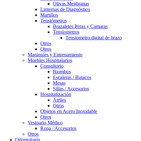
Olivas Menbranas
Linternas de Diagnóstico
Martillos
Tensiómetros
Brazaletes Peras y Camaras
Tensiometros
Tensiometro digital de brazo
Otros
Otros
Maniquíes y Entrenamiento
Muebles Hospitalarios
Consultorio
Biombos
Escaleras / Butacos
Mesas
Sillas / Accesorios
Hospitalización
Atriles
Otros
Objetos en Acero Inoxidable
Otros
Vestuario Médico
Ropa / Accesorios
Otros
Odontología