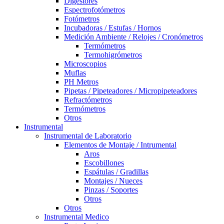
Digestores
Espectrofotómetros
Fotómetros
Incubadoras / Estufas / Hornos
Medición Ambiente / Relojes / Cronómetros
Termómetros
Termohigrómetros
Microscopios
Muflas
PH Metros
Pipetas / Pipeteadores / Micropipeteadores
Refractómetros
Termómetros
Otros
Instrumental
Instrumental de Laboratorio
Elementos de Montaje / Intrumental
Aros
Escobillones
Espátulas / Gradillas
Montajes / Nueces
Pinzas / Soportes
Otros
Otros
Instrumental Medico