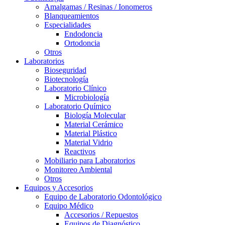
Amalgamas / Resinas / Ionomeros
Blanqueamientos
Especialidades
Endodoncia
Ortodoncia
Otros
Laboratorios
Bioseguridad
Biotecnología
Laboratorio Clínico
Microbiología
Laboratorio Químico
Biología Molecular
Material Cerámico
Material Plástico
Material Vidrio
Reactivos
Mobiliario para Laboratorios
Monitoreo Ambiental
Otros
Equipos y Accesorios
Equipo de Laboratorio Odontológico
Equipo Médico
Accesorios / Repuestos
Equipos de Diagnóstico