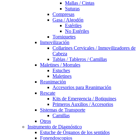
Mallas / Cintas
Suturas
Compresas
Gasa / Algodón
Estériles
No Estériles
Torniquetes
Inmovilización
Collarines Cervicales / Inmovilizadores de
Cabeza
Tablas / Tableros / Camillas
Maletines / Morrales
Estuches
Maletines
Reanimación
Accesorios para Reanimación
Rescate
Kits de Emergencia / Botiquines
Primeros Auxilios / Accesorios
Sistemas de Transporte
Camillas
Otros
Instrumento de Diagnóstico
Estuche de Órganos de los sentidos
Fonendoscopios