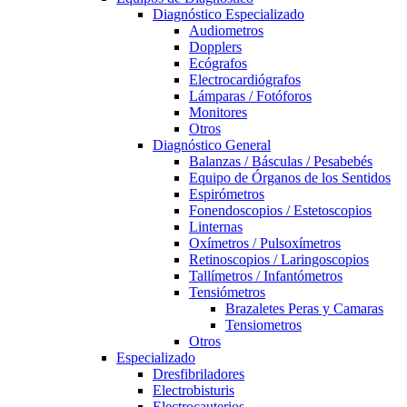
Diagnóstico Especializado
Audiometros
Dopplers
Ecógrafos
Electrocardiógrafos
Lámparas / Fotóforos
Monitores
Otros
Diagnóstico General
Balanzas / Básculas / Pesabebés
Equipo de Órganos de los Sentidos
Espirómetros
Fonendoscopios / Estetoscopios
Linternas
Oxímetros / Pulsoxímetros
Retinoscopios / Laringoscopios
Tallímetros / Infantómetros
Tensiómetros
Brazaletes Peras y Camaras
Tensiometros
Otros
Especializado
Dresfibriladores
Electrobisturis
Electrocauterios