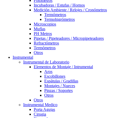
Fotómetros
Incubadoras / Estufas / Hornos
Medición Ambiente / Relojes / Cronómetros
Termómetros
Termohigrómetros
Microscopios
Muflas
PH Metros
Pipetas / Pipeteadores / Micropipeteadores
Refractómetros
Termómetros
Otros
Instrumental
Instrumental de Laboratorio
Elementos de Montaje / Intrumental
Aros
Escobillones
Espátulas / Gradillas
Montajes / Nueces
Pinzas / Soportes
Otros
Otros
Instrumental Medico
Porta Agujas
Cirugia