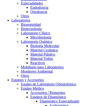
Especialidades
Endodoncia
Ortodoncia
Otros
Laboratorios
Bioseguridad
Biotecnología
Laboratorio Clínico
Microbiología
Laboratorio Químico
Biología Molecular
Material Cerámico
Material Plástico
Material Vidrio
Reactivos
Mobiliario para Laboratorios
Monitoreo Ambiental
Otros
Equipos y Accesorios
Equipo de Laboratorio Odontológico
Equipo Médico
Accesorios / Repuestos
Equipos de Diagnóstico
Diagnóstico Especializado
Audiometros