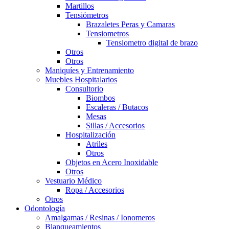
Martillos
Tensiómetros
Brazaletes Peras y Camaras
Tensiometros
Tensiometro digital de brazo
Otros
Otros
Maniquíes y Entrenamiento
Muebles Hospitalarios
Consultorio
Biombos
Escaleras / Butacos
Mesas
Sillas / Accesorios
Hospitalización
Atriles
Otros
Objetos en Acero Inoxidable
Otros
Vestuario Médico
Ropa / Accesorios
Otros
Odontología
Amalgamas / Resinas / Ionomeros
Blanqueamientos