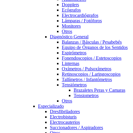
Dopplers
Ecógrafos
Electrocardiógrafos
Lámparas / Fotóforos
Monitores
Otros
Diagnóstico General
Balanzas / Básculas / Pesabebés
Equipo de Órganos de los Sentidos
Espirómetros
Fonendoscopios / Estetoscopios
Linternas
Oxímetros / Pulsoxímetros
Retinoscopios / Laringoscopios
Tallímetros / Infantómetros
Tensiómetros
Brazaletes Peras y Camaras
Tensiometros
Otros
Especializado
Dresfibriladores
Electrobisturis
Electrocauterios
Succionadores / Aspiradores
Otros