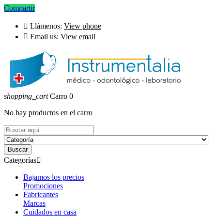
Compartir

Llámenos:
View phone

Email us:
View email
shopping_cart
Carro
0
No hay productos en el carro
Buscar
Categorías

Bajamos los precios
Promociones
Fabricantes
Marcas
Cuidados en casa