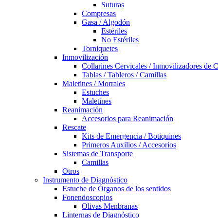
Suturas
Compresas
Gasa / Algodón
Estériles
No Estériles
Torniquetes
Inmovilización
Collarines Cervicales / Inmovilizadores de 
Tablas / Tableros / Camillas
Maletines / Morrales
Estuches
Maletines
Reanimación
Accesorios para Reanimación
Rescate
Kits de Emergencia / Botiquines
Primeros Auxilios / Accesorios
Sistemas de Transporte
Camillas
Otros
Instrumento de Diagnóstico
Estuche de Órganos de los sentidos
Fonendoscopios
Olivas Menbranas
Linternas de Diagnóstico