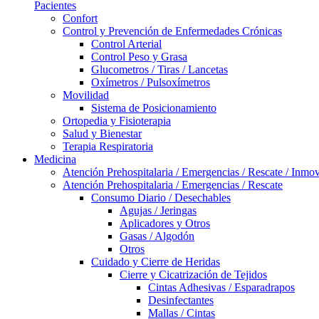
Pacientes
Confort
Control y Prevención de Enfermedades Crónicas
Control Arterial
Control Peso y Grasa
Glucometros / Tiras / Lancetas
Oxímetros / Pulsoxímetros
Movilidad
Sistema de Posicionamiento
Ortopedia y Fisioterapia
Salud y Bienestar
Terapia Respiratoria
Medicina
Atención Prehospitalaria / Emergencias / Rescate / Inmov
Atención Prehospitalaria / Emergencias / Rescate
Consumo Diario / Desechables
Agujas / Jeringas
Aplicadores y Otros
Gasas / Algodón
Otros
Cuidado y Cierre de Heridas
Cierre y Cicatrización de Tejidos
Cintas Adhesivas / Esparadrapos
Desinfectantes
Mallas / Cintas