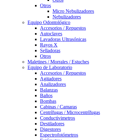
Otros
Micro Nebulizadores
Nebulizadores
Equipo Odontológico
Accesorios / Repuestos
Autoclaves
Lavadoras Ultrasónicas
Rayos X
Selladoras
Otros
Maletines / Morrales / Estuches
Equipo de Laboratorio
Accesorios / Repuestos
Agitadores
Analizadores
Balanzas
Baños
Bombas
Cabinas / Camaras
Centrífugas / Microcentrífugas
Conductivimetros
Destiladores
Digestores
Espectrofotómetros