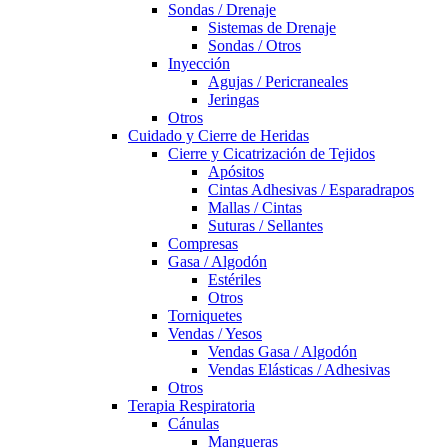
Sondas / Drenaje
Sistemas de Drenaje
Sondas / Otros
Inyección
Agujas / Pericraneales
Jeringas
Otros
Cuidado y Cierre de Heridas
Cierre y Cicatrización de Tejidos
Apósitos
Cintas Adhesivas / Esparadrapos
Mallas / Cintas
Suturas / Sellantes
Compresas
Gasa / Algodón
Estériles
Otros
Torniquetes
Vendas / Yesos
Vendas Gasa / Algodón
Vendas Elásticas / Adhesivas
Otros
Terapia Respiratoria
Cánulas
Mangueras