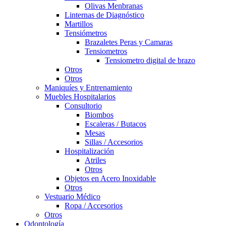
Olivas Menbranas
Linternas de Diagnóstico
Martillos
Tensiómetros
Brazaletes Peras y Camaras
Tensiometros
Tensiometro digital de brazo
Otros
Otros
Maniquíes y Entrenamiento
Muebles Hospitalarios
Consultorio
Biombos
Escaleras / Butacos
Mesas
Sillas / Accesorios
Hospitalización
Atriles
Otros
Objetos en Acero Inoxidable
Otros
Vestuario Médico
Ropa / Accesorios
Otros
Odontología