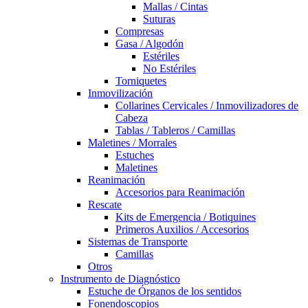
Mallas / Cintas
Suturas
Compresas
Gasa / Algodón
Estériles
No Estériles
Torniquetes
Inmovilización
Collarines Cervicales / Inmovilizadores de
Cabeza
Tablas / Tableros / Camillas
Maletines / Morrales
Estuches
Maletines
Reanimación
Accesorios para Reanimación
Rescate
Kits de Emergencia / Botiquines
Primeros Auxilios / Accesorios
Sistemas de Transporte
Camillas
Otros
Instrumento de Diagnóstico
Estuche de Órganos de los sentidos
Fonendoscopios