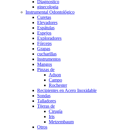
Diagnostico
ginecologia
Instrumental Odontológico
Curetas
Elevadores
Espátulas
Espejos
Exploradores
Fórceps
Grapas
cucharillas
Instrumentos
Mangos
Pinzas de
Adson
Campo
Rochester
Recipientes en Acero Inoxidable
Sondas
Talladores
Tijeras de
Cirugía
Iris
Metzembaum
Otros