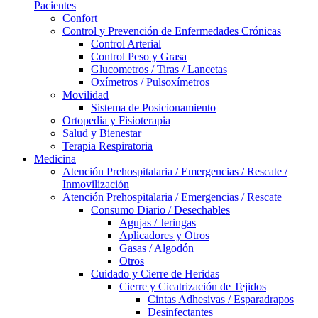
Pacientes
Confort
Control y Prevención de Enfermedades Crónicas
Control Arterial
Control Peso y Grasa
Glucometros / Tiras / Lancetas
Oxímetros / Pulsoxímetros
Movilidad
Sistema de Posicionamiento
Ortopedia y Fisioterapia
Salud y Bienestar
Terapia Respiratoria
Medicina
Atención Prehospitalaria / Emergencias / Rescate /
Inmovilización
Atención Prehospitalaria / Emergencias / Rescate
Consumo Diario / Desechables
Agujas / Jeringas
Aplicadores y Otros
Gasas / Algodón
Otros
Cuidado y Cierre de Heridas
Cierre y Cicatrización de Tejidos
Cintas Adhesivas / Esparadrapos
Desinfectantes