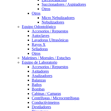
Succionadores / Aspiradores
Otros
Otros
Micro Nebulizadores
Nebulizadores
Equipo Odontológico
Accesorios / Repuestos
Autoclaves
Lavadoras Ultrasónicas
Rayos X
Selladoras
Otros
Maletines / Morrales / Estuches
Equipo de Laboratorio
Accesorios / Repuestos
Agitadores
Analizadores
Balanzas
Baños
Bombas
Cabinas / Camaras
Centrífugas / Microcentrífugas
Conductivimetros
Destiladores