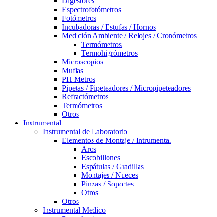
Digestores
Espectrofotómetros
Fotómetros
Incubadoras / Estufas / Hornos
Medición Ambiente / Relojes / Cronómetros
Termómetros
Termohigrómetros
Microscopios
Muflas
PH Metros
Pipetas / Pipeteadores / Micropipeteadores
Refractómetros
Termómetros
Otros
Instrumental
Instrumental de Laboratorio
Elementos de Montaje / Intrumental
Aros
Escobillones
Espátulas / Gradillas
Montajes / Nueces
Pinzas / Soportes
Otros
Otros
Instrumental Medico