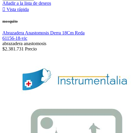
Añadir a la lista de deseos

Vista rápida
mosquito
Abrazadera Anastomosis Derra 18Cm Reda
61156-18-vic
abrazadera anastomosis
$2.381.731
Precio