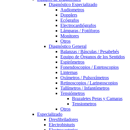
Diagnóstico Especializado
Audiometros
Dopplers
Ecógrafos
Electrocardiógrafos
Lámparas / Fotóforos
Monitores
Otros
Diagnóstico General
Balanzas / Básculas / Pesabebés
Equipo de Órganos de los Sentidos
Espirómetros
Fonendoscopios / Estetoscopios
Linternas
Oxímetros / Pulsoxímetros
Retinoscopios / Laringoscopios
Tallímetros / Infantómetros
Tensiómetros
Brazaletes Peras y Camaras
Tensiometros
Otros
Especializado
Dresfibriladores
Electrobisturis
Electrocauterios