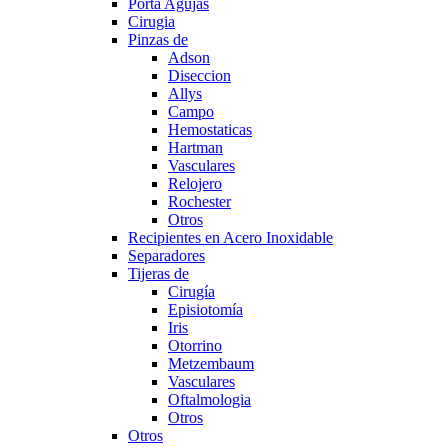
Porta Agujas
Cirugia
Pinzas de
Adson
Diseccion
Allys
Campo
Hemostaticas
Hartman
Vasculares
Relojero
Rochester
Otros
Recipientes en Acero Inoxidable
Separadores
Tijeras de
Cirugía
Episiotomía
Iris
Otorrino
Metzembaum
Vasculares
Oftalmologia
Otros
Otros