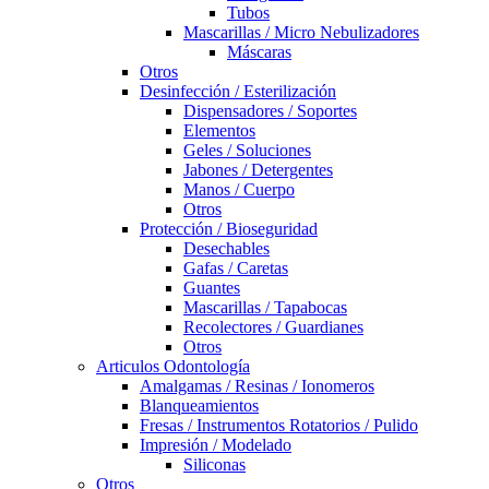
Tubos
Mascarillas / Micro Nebulizadores
Máscaras
Otros
Desinfección / Esterilización
Dispensadores / Soportes
Elementos
Geles / Soluciones
Jabones / Detergentes
Manos / Cuerpo
Otros
Protección / Bioseguridad
Desechables
Gafas / Caretas
Guantes
Mascarillas / Tapabocas
Recolectores / Guardianes
Otros
Articulos Odontología
Amalgamas / Resinas / Ionomeros
Blanqueamientos
Fresas / Instrumentos Rotatorios / Pulido
Impresión / Modelado
Siliconas
Otros