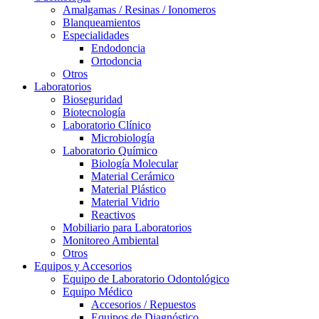
Amalgamas / Resinas / Ionomeros
Blanqueamientos
Especialidades
Endodoncia
Ortodoncia
Otros
Laboratorios
Bioseguridad
Biotecnología
Laboratorio Clínico
Microbiología
Laboratorio Químico
Biología Molecular
Material Cerámico
Material Plástico
Material Vidrio
Reactivos
Mobiliario para Laboratorios
Monitoreo Ambiental
Otros
Equipos y Accesorios
Equipo de Laboratorio Odontológico
Equipo Médico
Accesorios / Repuestos
Equipos de Diagnóstico