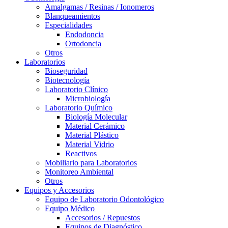
Amalgamas / Resinas / Ionomeros
Blanqueamientos
Especialidades
Endodoncia
Ortodoncia
Otros
Laboratorios
Bioseguridad
Biotecnología
Laboratorio Clínico
Microbiología
Laboratorio Químico
Biología Molecular
Material Cerámico
Material Plástico
Material Vidrio
Reactivos
Mobiliario para Laboratorios
Monitoreo Ambiental
Otros
Equipos y Accesorios
Equipo de Laboratorio Odontológico
Equipo Médico
Accesorios / Repuestos
Equipos de Diagnóstico