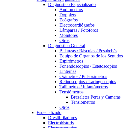
Diagnóstico Especializado
Audiometros
Dopplers
Ecógrafos
Electrocardiógrafos
Lámparas / Fotóforos
Monitores
Otros
Diagnóstico General
Balanzas / Básculas / Pesabebés
Equipo de Órganos de los Sentidos
Espirómetros
Fonendoscopios / Estetoscopios
Linternas
Oxímetros / Pulsoxímetros
Retinoscopios / Laringoscopios
Tallímetros / Infantómetros
Tensiómetros
Brazaletes Peras y Camaras
Tensiometros
Otros
Especializado
Dresfibriladores
Electrobisturis
Electrocauterios