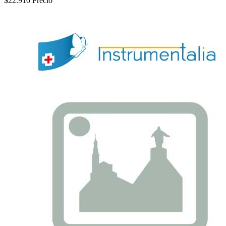
$22.910
Precio