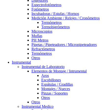
Digestores
Espectrofotómetros
Fotómetros
Incubadoras / Estufas / Hornos
Medición Ambiente / Relojes / Cronómetros
Termómetros
Termohigrómetros
Microscopios
Muflas
PH Metros
Pipetas / Pipeteadores / Micropipeteadores
Refractómetros
Termómetros
Otros
Instrumental
Instrumental de Laboratorio
Elementos de Montaje / Intrumental
Aros
Escobillones
Espátulas / Gradillas
Montajes / Nueces
Pinzas / Soportes
Otros
Otros
Instrumental Medico