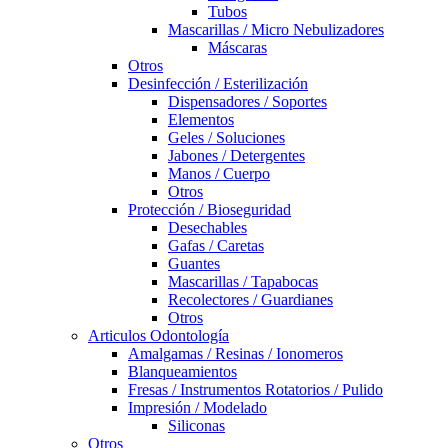
Tubos
Mascarillas / Micro Nebulizadores
Máscaras
Otros
Desinfección / Esterilización
Dispensadores / Soportes
Elementos
Geles / Soluciones
Jabones / Detergentes
Manos / Cuerpo
Otros
Protección / Bioseguridad
Desechables
Gafas / Caretas
Guantes
Mascarillas / Tapabocas
Recolectores / Guardianes
Otros
Articulos Odontología
Amalgamas / Resinas / Ionomeros
Blanqueamientos
Fresas / Instrumentos Rotatorios / Pulido
Impresión / Modelado
Siliconas
Otros