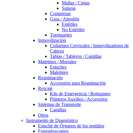
Mallas / Cintas
Suturas
Compresas
Gasa / Algodón
Estériles
No Estériles
Torniquetes
Inmovilización
Collarines Cervicales / Inmovilizadores de
Cabeza
Tablas / Tableros / Camillas
Maletines / Morrales
Estuches
Maletines
Reanimación
Accesorios para Reanimación
Rescate
Kits de Emergencia / Botiquines
Primeros Auxilios / Accesorios
Sistemas de Transporte
Camillas
Otros
Instrumento de Diagnóstico
Estuche de Órganos de los sentidos
Fonendoscopios