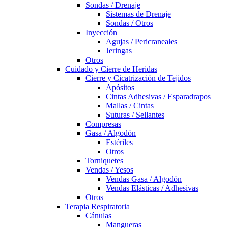
Sondas / Drenaje
Sistemas de Drenaje
Sondas / Otros
Inyección
Agujas / Pericraneales
Jeringas
Otros
Cuidado y Cierre de Heridas
Cierre y Cicatrización de Tejidos
Apósitos
Cintas Adhesivas / Esparadrapos
Mallas / Cintas
Suturas / Sellantes
Compresas
Gasa / Algodón
Estériles
Otros
Torniquetes
Vendas / Yesos
Vendas Gasa / Algodón
Vendas Elásticas / Adhesivas
Otros
Terapia Respiratoria
Cánulas
Mangueras