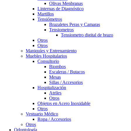
Olivas Menbranas
Linternas de Diagnóstico
Martillos
Tensiómetros
Brazaletes Peras y Camaras
Tensiometros
Tensiometro digital de brazo
Otros
Otros
Maniquíes y Entrenamiento
Muebles Hospitalarios
Consultorio
Biombos
Escaleras / Butacos
Mesas
Sillas / Accesorios
Hospitalización
Atriles
Otros
Objetos en Acero Inoxidable
Otros
Vestuario Médico
Ropa / Accesorios
Otros
Odontología