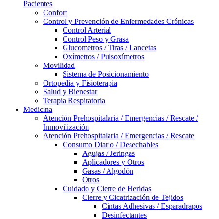
Pacientes
Confort
Control y Prevención de Enfermedades Crónicas
Control Arterial
Control Peso y Grasa
Glucometros / Tiras / Lancetas
Oxímetros / Pulsoxímetros
Movilidad
Sistema de Posicionamiento
Ortopedia y Fisioterapia
Salud y Bienestar
Terapia Respiratoria
Medicina
Atención Prehospitalaria / Emergencias / Rescate /
Inmovilización
Atención Prehospitalaria / Emergencias / Rescate
Consumo Diario / Desechables
Agujas / Jeringas
Aplicadores y Otros
Gasas / Algodón
Otros
Cuidado y Cierre de Heridas
Cierre y Cicatrización de Tejidos
Cintas Adhesivas / Esparadrapos
Desinfectantes