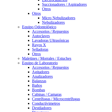
Succionadores / Aspiradores
Otros
Otros
Micro Nebulizadores
Nebulizadores
Equipo Odontológico
Accesorios / Repuestos
Autoclaves
Lavadoras Ultrasónicas
Rayos X
Selladoras
Otros
Maletines / Morrales / Estuches
Equipo de Laboratorio
Accesorios / Repuestos
Agitadores
Analizadores
Balanzas
Baños
Bombas
Cabinas / Camaras
Centrífugas / Microcentrífugas
Conductivimetros
Destiladores