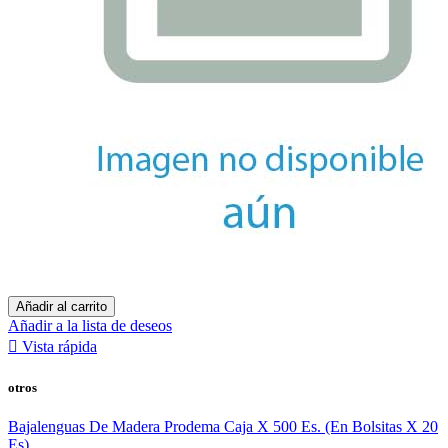
Añadir al carrito
Añadir a la lista de deseos

Vista rápida
otros
Bajalenguas De Madera Prodema Caja X 500 Es. (En Bolsitas X 20
Es)