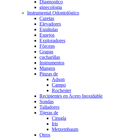
Diagnostico
ginecologia
Instrumental Odontológico
Curetas
Elevadores
Espátulas
Espejos
Exploradores
Fórceps
Grapas
cucharillas
Instrumentos
Mangos
Pinzas de
Adson
Campo
Rochester
Recipientes en Acero Inoxidable
Sondas
Talladores
Tijeras de
Cirugía
Iris
Metzembaum
Otros