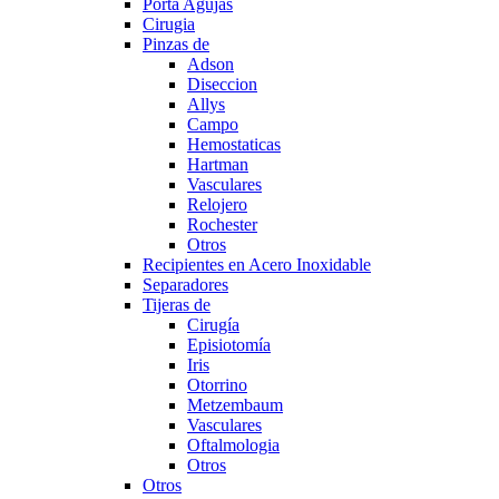
Porta Agujas
Cirugia
Pinzas de
Adson
Diseccion
Allys
Campo
Hemostaticas
Hartman
Vasculares
Relojero
Rochester
Otros
Recipientes en Acero Inoxidable
Separadores
Tijeras de
Cirugía
Episiotomía
Iris
Otorrino
Metzembaum
Vasculares
Oftalmologia
Otros
Otros