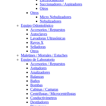
Succionadores / Aspiradores
Otros
Otros
Micro Nebulizadores
Nebulizadores
Equipo Odontológico
Accesorios / Repuestos
Autoclaves
Lavadoras Ultrasónicas
Rayos X
Selladoras
Otros
Maletines / Morrales / Estuches
Equipo de Laboratorio
Accesorios / Repuestos
Agitadores
Analizadores
Balanzas
Baños
Bombas
Cabinas / Camaras
Centrífugas / Microcentrífugas
Conductivimetros
Destiladores