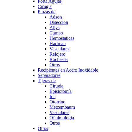
Porta Agujas
Cirugia
Pinzas de
Adson
Diseccion
Allys
Campo
Hemostaticas
Hartman
Vasculares
Relojero
Rochester
Otros
Recipientes en Acero Inoxidable
Separadores
Tijeras de
Cirugía
Episiotomía
Iris
Otorrino
Metzembaum
Vasculares
Oftalmologia
Otros
Otros