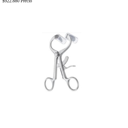
$922.880
Precio