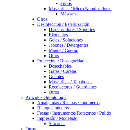
Tubos
Mascarillas / Micro Nebulizadores
Máscaras
Otros
Desinfección / Esterilización
Dispensadores / Soportes
Elementos
Geles / Soluciones
Jabones / Detergentes
Manos / Cuerpo
Otros
Protección / Bioseguridad
Desechables
Gafas / Caretas
Guantes
Mascarillas / Tapabocas
Recolectores / Guardianes
Otros
Articulos Odontología
Amalgamas / Resinas / Ionomeros
Blanqueamientos
Fresas / Instrumentos Rotatorios / Pulido
Impresión / Modelado
Siliconas
Otros