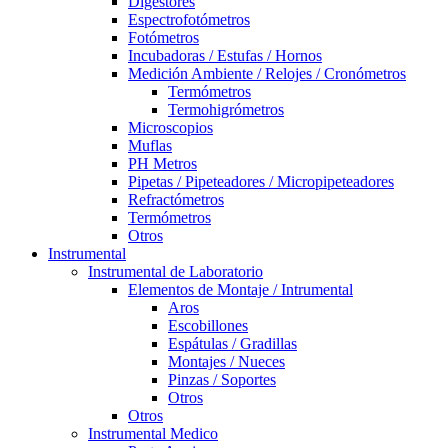
Digestores
Espectrofotómetros
Fotómetros
Incubadoras / Estufas / Hornos
Medición Ambiente / Relojes / Cronómetros
Termómetros
Termohigrómetros
Microscopios
Muflas
PH Metros
Pipetas / Pipeteadores / Micropipeteadores
Refractómetros
Termómetros
Otros
Instrumental
Instrumental de Laboratorio
Elementos de Montaje / Intrumental
Aros
Escobillones
Espátulas / Gradillas
Montajes / Nueces
Pinzas / Soportes
Otros
Otros
Instrumental Medico