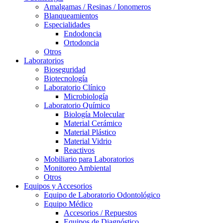
Amalgamas / Resinas / Ionomeros
Blanqueamientos
Especialidades
Endodoncia
Ortodoncia
Otros
Laboratorios
Bioseguridad
Biotecnología
Laboratorio Clínico
Microbiología
Laboratorio Químico
Biología Molecular
Material Cerámico
Material Plástico
Material Vidrio
Reactivos
Mobiliario para Laboratorios
Monitoreo Ambiental
Otros
Equipos y Accesorios
Equipo de Laboratorio Odontológico
Equipo Médico
Accesorios / Repuestos
Equipos de Diagnóstico