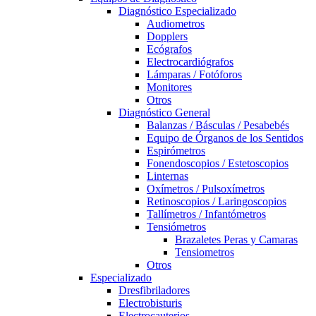
Diagnóstico Especializado
Audiometros
Dopplers
Ecógrafos
Electrocardiógrafos
Lámparas / Fotóforos
Monitores
Otros
Diagnóstico General
Balanzas / Básculas / Pesabebés
Equipo de Órganos de los Sentidos
Espirómetros
Fonendoscopios / Estetoscopios
Linternas
Oxímetros / Pulsoxímetros
Retinoscopios / Laringoscopios
Tallímetros / Infantómetros
Tensiómetros
Brazaletes Peras y Camaras
Tensiometros
Otros
Especializado
Dresfibriladores
Electrobisturis
Electrocauterios