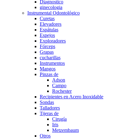
Diagnostico
ginecologia
Instrumental Odontológico
Curetas
Elevadores
Espátulas
Espejos
Exploradores
Fórceps
Grapas
cucharillas
Instrumentos
Mangos
Pinzas de
Adson
Campo
Rochester
Recipientes en Acero Inoxidable
Sondas
Talladores
Tijeras de
Cirugía
Iris
Metzembaum
Otros