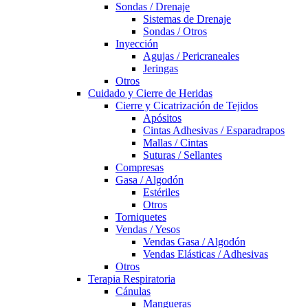
Sondas / Drenaje
Sistemas de Drenaje
Sondas / Otros
Inyección
Agujas / Pericraneales
Jeringas
Otros
Cuidado y Cierre de Heridas
Cierre y Cicatrización de Tejidos
Apósitos
Cintas Adhesivas / Esparadrapos
Mallas / Cintas
Suturas / Sellantes
Compresas
Gasa / Algodón
Estériles
Otros
Torniquetes
Vendas / Yesos
Vendas Gasa / Algodón
Vendas Elásticas / Adhesivas
Otros
Terapia Respiratoria
Cánulas
Mangueras