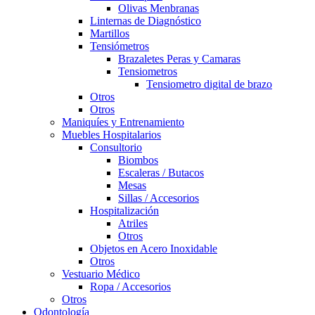
Olivas Menbranas
Linternas de Diagnóstico
Martillos
Tensiómetros
Brazaletes Peras y Camaras
Tensiometros
Tensiometro digital de brazo
Otros
Otros
Maniquíes y Entrenamiento
Muebles Hospitalarios
Consultorio
Biombos
Escaleras / Butacos
Mesas
Sillas / Accesorios
Hospitalización
Atriles
Otros
Objetos en Acero Inoxidable
Otros
Vestuario Médico
Ropa / Accesorios
Otros
Odontología