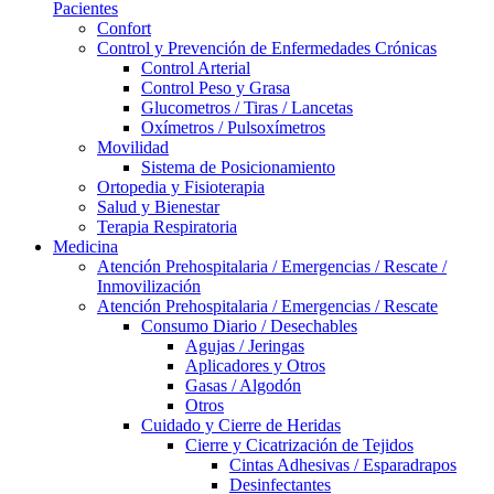
Pacientes
Confort
Control y Prevención de Enfermedades Crónicas
Control Arterial
Control Peso y Grasa
Glucometros / Tiras / Lancetas
Oxímetros / Pulsoxímetros
Movilidad
Sistema de Posicionamiento
Ortopedia y Fisioterapia
Salud y Bienestar
Terapia Respiratoria
Medicina
Atención Prehospitalaria / Emergencias / Rescate /
Inmovilización
Atención Prehospitalaria / Emergencias / Rescate
Consumo Diario / Desechables
Agujas / Jeringas
Aplicadores y Otros
Gasas / Algodón
Otros
Cuidado y Cierre de Heridas
Cierre y Cicatrización de Tejidos
Cintas Adhesivas / Esparadrapos
Desinfectantes