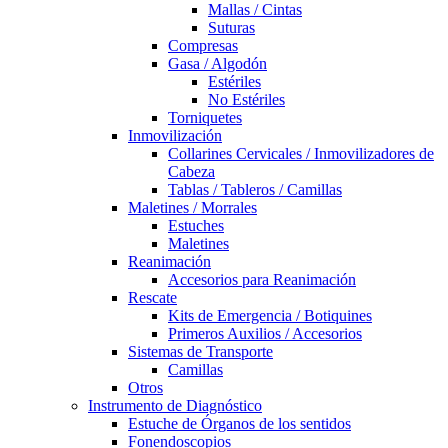
Mallas / Cintas
Suturas
Compresas
Gasa / Algodón
Estériles
No Estériles
Torniquetes
Inmovilización
Collarines Cervicales / Inmovilizadores de
Cabeza
Tablas / Tableros / Camillas
Maletines / Morrales
Estuches
Maletines
Reanimación
Accesorios para Reanimación
Rescate
Kits de Emergencia / Botiquines
Primeros Auxilios / Accesorios
Sistemas de Transporte
Camillas
Otros
Instrumento de Diagnóstico
Estuche de Órganos de los sentidos
Fonendoscopios