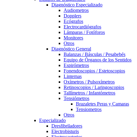
Diagnóstico Especializado
Audiometros
Dopplers
Ecógrafos
Electrocardiógrafos
Lámparas / Fotóforos
Monitores
Otros
Diagnóstico General
Balanzas / Básculas / Pesabebés
Equipo de Órganos de los Sentidos
Espirómetros
Fonendoscopios / Estetoscopios
Linternas
Oxímetros / Pulsoxímetros
Retinoscopios / Laringoscopios
Tallímetros / Infantómetros
Tensiómetros
Brazaletes Peras y Camaras
Tensiometros
Otros
Especializado
Dresfibriladores
Electrobisturis
Electrocauterios