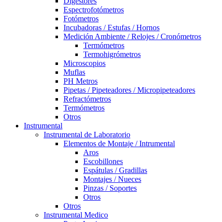
Digestores
Espectrofotómetros
Fotómetros
Incubadoras / Estufas / Hornos
Medición Ambiente / Relojes / Cronómetros
Termómetros
Termohigrómetros
Microscopios
Muflas
PH Metros
Pipetas / Pipeteadores / Micropipeteadores
Refractómetros
Termómetros
Otros
Instrumental
Instrumental de Laboratorio
Elementos de Montaje / Intrumental
Aros
Escobillones
Espátulas / Gradillas
Montajes / Nueces
Pinzas / Soportes
Otros
Otros
Instrumental Medico