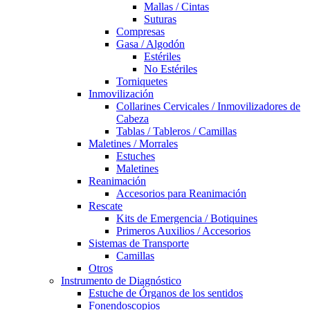
Mallas / Cintas
Suturas
Compresas
Gasa / Algodón
Estériles
No Estériles
Torniquetes
Inmovilización
Collarines Cervicales / Inmovilizadores de
Cabeza
Tablas / Tableros / Camillas
Maletines / Morrales
Estuches
Maletines
Reanimación
Accesorios para Reanimación
Rescate
Kits de Emergencia / Botiquines
Primeros Auxilios / Accesorios
Sistemas de Transporte
Camillas
Otros
Instrumento de Diagnóstico
Estuche de Órganos de los sentidos
Fonendoscopios