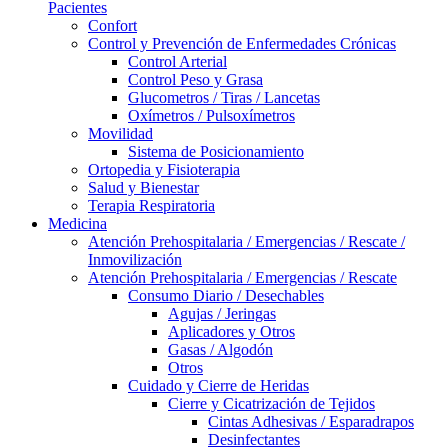
Pacientes
Confort
Control y Prevención de Enfermedades Crónicas
Control Arterial
Control Peso y Grasa
Glucometros / Tiras / Lancetas
Oxímetros / Pulsoxímetros
Movilidad
Sistema de Posicionamiento
Ortopedia y Fisioterapia
Salud y Bienestar
Terapia Respiratoria
Medicina
Atención Prehospitalaria / Emergencias / Rescate /
Inmovilización
Atención Prehospitalaria / Emergencias / Rescate
Consumo Diario / Desechables
Agujas / Jeringas
Aplicadores y Otros
Gasas / Algodón
Otros
Cuidado y Cierre de Heridas
Cierre y Cicatrización de Tejidos
Cintas Adhesivas / Esparadrapos
Desinfectantes