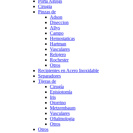
Porta Agujas
Cirugia
Pinzas de
Adson
Diseccion
Allys
Campo
Hemostaticas
Hartman
Vasculares
Relojero
Rochester
Otros
Recipientes en Acero Inoxidable
Separadores
Tijeras de
Cirugía
Episiotomía
Iris
Otorrino
Metzembaum
Vasculares
Oftalmologia
Otros
Otros