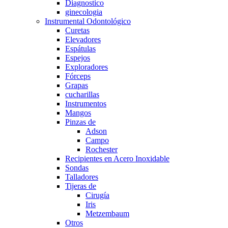
Diagnostico
ginecologia
Instrumental Odontológico
Curetas
Elevadores
Espátulas
Espejos
Exploradores
Fórceps
Grapas
cucharillas
Instrumentos
Mangos
Pinzas de
Adson
Campo
Rochester
Recipientes en Acero Inoxidable
Sondas
Talladores
Tijeras de
Cirugía
Iris
Metzembaum
Otros