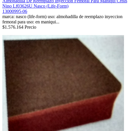
Almohadilla De Reemplazo Inyeccion Femoral Para Maniqui Crisis
Nino Lf03626U Nasco (Life-Form)
13000995-06
marca: nasco (life-form) uso: almohadilla de reemplazo inyeccion
femoral para uso: en maniqui...
$1.576.164
Precio