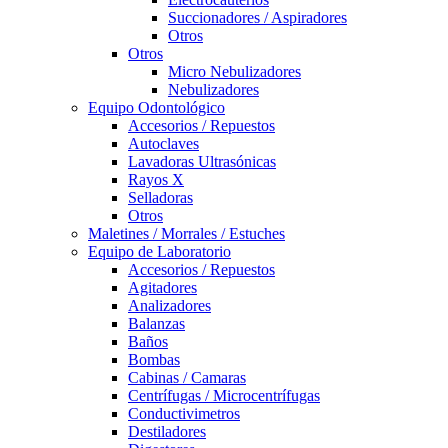
Succionadores / Aspiradores
Otros
Otros
Micro Nebulizadores
Nebulizadores
Equipo Odontológico
Accesorios / Repuestos
Autoclaves
Lavadoras Ultrasónicas
Rayos X
Selladoras
Otros
Maletines / Morrales / Estuches
Equipo de Laboratorio
Accesorios / Repuestos
Agitadores
Analizadores
Balanzas
Baños
Bombas
Cabinas / Camaras
Centrífugas / Microcentrífugas
Conductivimetros
Destiladores