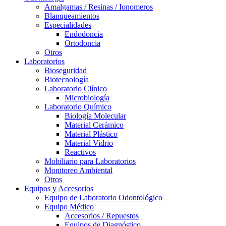
Amalgamas / Resinas / Ionomeros
Blanqueamientos
Especialidades
Endodoncia
Ortodoncia
Otros
Laboratorios
Bioseguridad
Biotecnología
Laboratorio Clínico
Microbiología
Laboratorio Químico
Biología Molecular
Material Cerámico
Material Plástico
Material Vidrio
Reactivos
Mobiliario para Laboratorios
Monitoreo Ambiental
Otros
Equipos y Accesorios
Equipo de Laboratorio Odontológico
Equipo Médico
Accesorios / Repuestos
Equipos de Diagnóstico