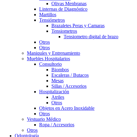
Olivas Menbranas
Linternas de Diagnóstico
Martillos
Tensiómetros
Brazaletes Peras y Camaras
Tensiometros
Tensiometro digital de brazo
Otros
Otros
Maniquíes y Entrenamiento
Muebles Hospitalarios
Consultorio
Biombos
Escaleras / Butacos
Mesas
Sillas / Accesorios
Hospitalización
Atriles
Otros
Objetos en Acero Inoxidable
Otros
Vestuario Médico
Ropa / Accesorios
Otros
Odontología