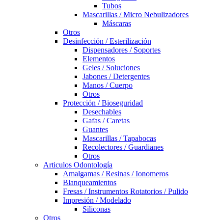
Tubos
Mascarillas / Micro Nebulizadores
Máscaras
Otros
Desinfección / Esterilización
Dispensadores / Soportes
Elementos
Geles / Soluciones
Jabones / Detergentes
Manos / Cuerpo
Otros
Protección / Bioseguridad
Desechables
Gafas / Caretas
Guantes
Mascarillas / Tapabocas
Recolectores / Guardianes
Otros
Articulos Odontología
Amalgamas / Resinas / Ionomeros
Blanqueamientos
Fresas / Instrumentos Rotatorios / Pulido
Impresión / Modelado
Siliconas
Otros