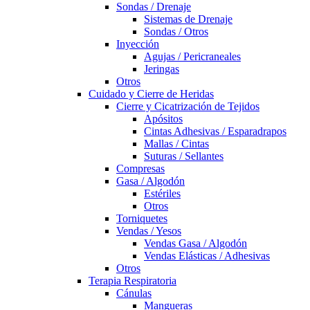
Sondas / Drenaje
Sistemas de Drenaje
Sondas / Otros
Inyección
Agujas / Pericraneales
Jeringas
Otros
Cuidado y Cierre de Heridas
Cierre y Cicatrización de Tejidos
Apósitos
Cintas Adhesivas / Esparadrapos
Mallas / Cintas
Suturas / Sellantes
Compresas
Gasa / Algodón
Estériles
Otros
Torniquetes
Vendas / Yesos
Vendas Gasa / Algodón
Vendas Elásticas / Adhesivas
Otros
Terapia Respiratoria
Cánulas
Mangueras