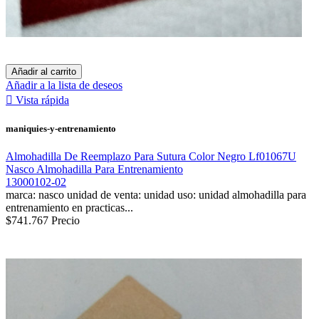
Añadir al carrito
Añadir a la lista de deseos

Vista rápida
maniquies-y-entrenamiento
Almohadilla De Reemplazo Para Sutura Color Negro Lf01067U
Nasco Almohadilla Para Entrenamiento
13000102-02
marca: nasco unidad de venta: unidad uso: unidad almohadilla para
entrenamiento en practicas...
$741.767
Precio