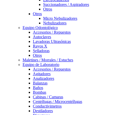
Succionadores / Aspiradores
Otros
Otros
Micro Nebulizadores
Nebulizadores
Equipo Odontológico
Accesorios / Repuestos
Autoclaves
Lavadoras Ultrasónicas
Rayos X
Selladoras
Otros
Maletines / Morrales / Estuches
Equipo de Laboratorio
Accesorios / Repuestos
Agitadores
Analizadores
Balanzas
Baños
Bombas
Cabinas / Camaras
Centrífugas / Microcentrífugas
Conductivimetros
Destiladores