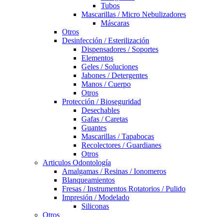
Tubos
Mascarillas / Micro Nebulizadores
Máscaras
Otros
Desinfección / Esterilización
Dispensadores / Soportes
Elementos
Geles / Soluciones
Jabones / Detergentes
Manos / Cuerpo
Otros
Protección / Bioseguridad
Desechables
Gafas / Caretas
Guantes
Mascarillas / Tapabocas
Recolectores / Guardianes
Otros
Articulos Odontología
Amalgamas / Resinas / Ionomeros
Blanqueamientos
Fresas / Instrumentos Rotatorios / Pulido
Impresión / Modelado
Siliconas
Otros