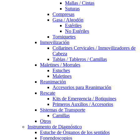
Mallas / Cintas
Suturas
Compresas
Gasa / Algodón
Estériles
No Estériles
Torniquetes
Inmovilización
Collarines Cervicales / Inmovilizadores de
Cabeza
Tablas / Tableros / Camillas
Maletines / Morrales
Estuches
Maletines
Reanimación
Accesorios para Reanimación
Rescate
Kits de Emergencia / Botiquines
Primeros Auxilios / Accesorios
Sistemas de Transporte
Camillas
Otros
Instrumento de Diagnóstico
Estuche de Órganos de los sentidos
Fonendoscopios