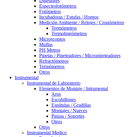
Digestores
Espectrofotómetros
Fotómetros
Incubadoras / Estufas / Hornos
Medición Ambiente / Relojes / Cronómetros
Termómetros
Termohigrómetros
Microscopios
Muflas
PH Metros
Pipetas / Pipeteadores / Micropipeteadores
Refractómetros
Termómetros
Otros
Instrumental
Instrumental de Laboratorio
Elementos de Montaje / Intrumental
Aros
Escobillones
Espátulas / Gradillas
Montajes / Nueces
Pinzas / Soportes
Otros
Otros
Instrumental Medico