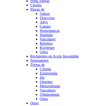
Porta Agujas
Cirugia
Pinzas de
Adson
Diseccion
Allys
Campo
Hemostaticas
Hartman
Vasculares
Relojero
Rochester
Otros
Recipientes en Acero Inoxidable
Separadores
Tijeras de
Cirugía
Episiotomía
Iris
Otorrino
Metzembaum
Vasculares
Oftalmologia
Otros
Otros