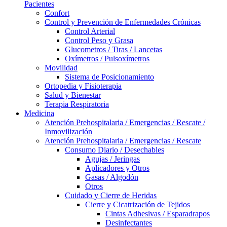
Pacientes
Confort
Control y Prevención de Enfermedades Crónicas
Control Arterial
Control Peso y Grasa
Glucometros / Tiras / Lancetas
Oxímetros / Pulsoxímetros
Movilidad
Sistema de Posicionamiento
Ortopedia y Fisioterapia
Salud y Bienestar
Terapia Respiratoria
Medicina
Atención Prehospitalaria / Emergencias / Rescate /
Inmovilización
Atención Prehospitalaria / Emergencias / Rescate
Consumo Diario / Desechables
Agujas / Jeringas
Aplicadores y Otros
Gasas / Algodón
Otros
Cuidado y Cierre de Heridas
Cierre y Cicatrización de Tejidos
Cintas Adhesivas / Esparadrapos
Desinfectantes