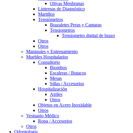
Olivas Menbranas
Linternas de Diagnóstico
Martillos
Tensiómetros
Brazaletes Peras y Camaras
Tensiometros
Tensiometro digital de brazo
Otros
Otros
Maniquíes y Entrenamiento
Muebles Hospitalarios
Consultorio
Biombos
Escaleras / Butacos
Mesas
Sillas / Accesorios
Hospitalización
Atriles
Otros
Objetos en Acero Inoxidable
Otros
Vestuario Médico
Ropa / Accesorios
Otros
Odontología