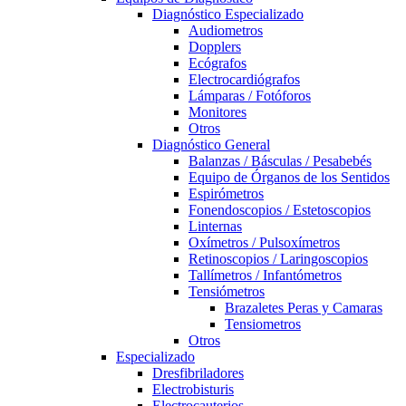
Diagnóstico Especializado
Audiometros
Dopplers
Ecógrafos
Electrocardiógrafos
Lámparas / Fotóforos
Monitores
Otros
Diagnóstico General
Balanzas / Básculas / Pesabebés
Equipo de Órganos de los Sentidos
Espirómetros
Fonendoscopios / Estetoscopios
Linternas
Oxímetros / Pulsoxímetros
Retinoscopios / Laringoscopios
Tallímetros / Infantómetros
Tensiómetros
Brazaletes Peras y Camaras
Tensiometros
Otros
Especializado
Dresfibriladores
Electrobisturis
Electrocauterios