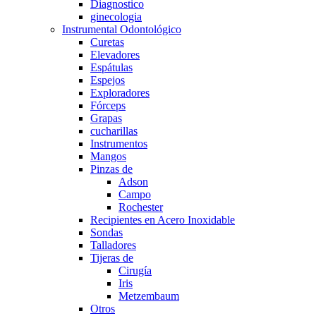
Diagnostico
ginecologia
Instrumental Odontológico
Curetas
Elevadores
Espátulas
Espejos
Exploradores
Fórceps
Grapas
cucharillas
Instrumentos
Mangos
Pinzas de
Adson
Campo
Rochester
Recipientes en Acero Inoxidable
Sondas
Talladores
Tijeras de
Cirugía
Iris
Metzembaum
Otros