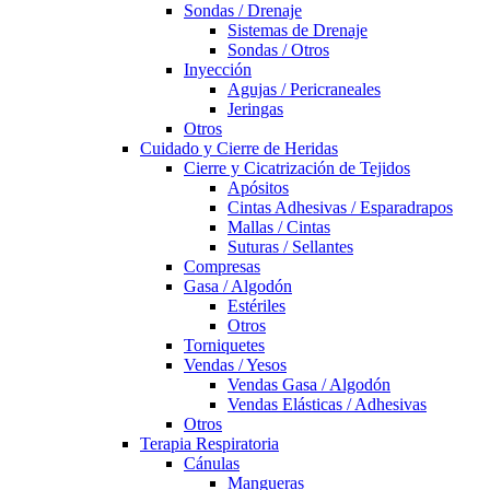
Sondas / Drenaje
Sistemas de Drenaje
Sondas / Otros
Inyección
Agujas / Pericraneales
Jeringas
Otros
Cuidado y Cierre de Heridas
Cierre y Cicatrización de Tejidos
Apósitos
Cintas Adhesivas / Esparadrapos
Mallas / Cintas
Suturas / Sellantes
Compresas
Gasa / Algodón
Estériles
Otros
Torniquetes
Vendas / Yesos
Vendas Gasa / Algodón
Vendas Elásticas / Adhesivas
Otros
Terapia Respiratoria
Cánulas
Mangueras