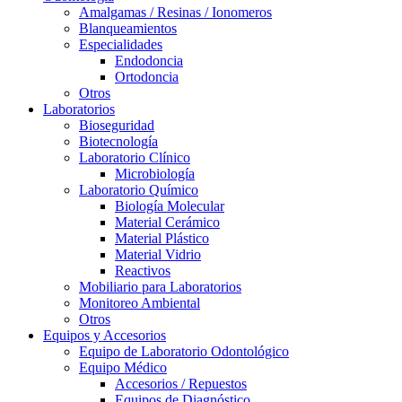
Amalgamas / Resinas / Ionomeros
Blanqueamientos
Especialidades
Endodoncia
Ortodoncia
Otros
Laboratorios
Bioseguridad
Biotecnología
Laboratorio Clínico
Microbiología
Laboratorio Químico
Biología Molecular
Material Cerámico
Material Plástico
Material Vidrio
Reactivos
Mobiliario para Laboratorios
Monitoreo Ambiental
Otros
Equipos y Accesorios
Equipo de Laboratorio Odontológico
Equipo Médico
Accesorios / Repuestos
Equipos de Diagnóstico