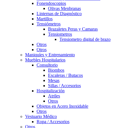
Fonendoscopios
Olivas Menbranas
Linternas de Diagnóstico
Martillos
Tensiómetros
Brazaletes Peras y Camaras
Tensiometros
Tensiometro digital de brazo
Otros
Otros
Maniquíes y Entrenamiento
Muebles Hospitalarios
Consultorio
Biombos
Escaleras / Butacos
Mesas
Sillas / Accesorios
Hospitalización
Atriles
Otros
Objetos en Acero Inoxidable
Otros
Vestuario Médico
Ropa / Accesorios
Otros