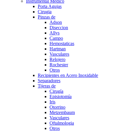
Instrumental Medico
Porta Agujas
Cirugia
Pinzas de
Adson
Diseccion
Allys
Campo
Hemostaticas
Hartman
Vasculares
Relojero
Rochester
Otros
Recipientes en Acero Inoxidable
Separadores
Tijeras de
Cirugía
Episiotomía
Iris
Otorrino
Metzembaum
Vasculares
Oftalmologia
Otros