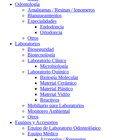
Odontología
Amalgamas / Resinas / Ionomeros
Blanqueamientos
Especialidades
Endodoncia
Ortodoncia
Otros
Laboratorios
Bioseguridad
Biotecnología
Laboratorio Clínico
Microbiología
Laboratorio Químico
Biología Molecular
Material Cerámico
Material Plástico
Material Vidrio
Reactivos
Mobiliario para Laboratorios
Monitoreo Ambiental
Otros
Equipos y Accesorios
Equipo de Laboratorio Odontológico
Equipo Médico
Accesorios / Repuestos