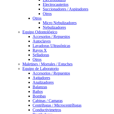
Electrocauterios
Succionadores / Aspiradores
Otros
Otros
Micro Nebulizadores
Nebulizadores
Equipo Odontológico
Accesorios / Repuestos
Autoclaves
Lavadoras Ultrasónicas
Rayos X
Selladoras
Otros
Maletines / Morrales / Estuches
Equipo de Laboratorio
Accesorios / Repuestos
Agitadores
Analizadores
Balanzas
Baños
Bombas
Cabinas / Camaras
Centrífugas / Microcentrífugas
Conductivimetros