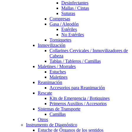
Desinfectantes
Mallas / Cintas
Suturas
Compresas
Gasa / Algodón
Estériles
No Estériles
Torniquetes
Inmovilización
Collarines Cervicales / Inmovilizadores de
Cabeza
Tablas / Tableros / Camillas
Maletines / Morrales
Estuches
Maletines
Reanimación
Accesorios para Reanimación
Rescate
Kits de Emergencia / Botiquines
Primeros Auxilios / Accesorios
Sistemas de Transporte
Camillas
Otros
Instrumento de Diagnóstico
Estuche de Órganos de los sentidos