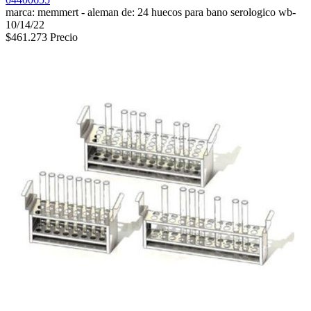
marca: memmert - aleman de: 24 huecos para bano serologico wb-
10/14/22
$461.273
Precio