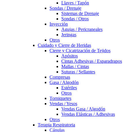
Llaves / Tapón
Sondas / Drenaje
Sistemas de Drenaje
Sondas / Otros
Inyección
Agujas / Pericraneales
Jeringas
Otros
Cuidado y Cierre de Heridas
Cierre y Cicatrización de Tejidos
Apósitos
Cintas Adhesivas / Esparadrapos
Mallas / Cintas
Suturas / Sellantes
Compresas
Gasa / Algodón
Estériles
Otros
Torniquetes
Vendas / Yesos
Vendas Gasa / Algodón
Vendas Elásticas / Adhesivas
Otros
Terapia Respiratoria
Cánulas