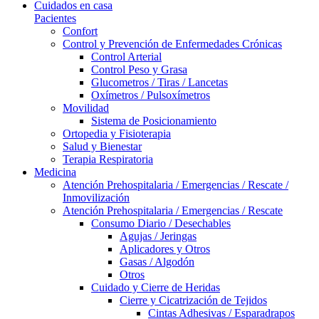
Cuidados en casa
Pacientes
Confort
Control y Prevención de Enfermedades Crónicas
Control Arterial
Control Peso y Grasa
Glucometros / Tiras / Lancetas
Oxímetros / Pulsoxímetros
Movilidad
Sistema de Posicionamiento
Ortopedia y Fisioterapia
Salud y Bienestar
Terapia Respiratoria
Medicina
Atención Prehospitalaria / Emergencias / Rescate /
Inmovilización
Atención Prehospitalaria / Emergencias / Rescate
Consumo Diario / Desechables
Agujas / Jeringas
Aplicadores y Otros
Gasas / Algodón
Otros
Cuidado y Cierre de Heridas
Cierre y Cicatrización de Tejidos
Cintas Adhesivas / Esparadrapos