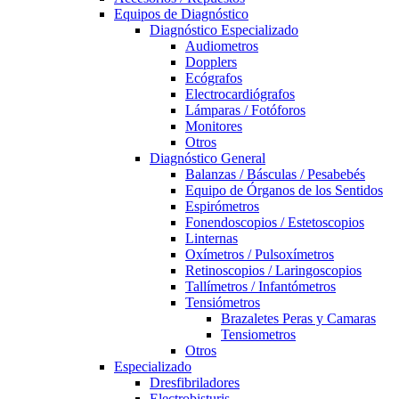
Equipos de Diagnóstico
Diagnóstico Especializado
Audiometros
Dopplers
Ecógrafos
Electrocardiógrafos
Lámparas / Fotóforos
Monitores
Otros
Diagnóstico General
Balanzas / Básculas / Pesabebés
Equipo de Órganos de los Sentidos
Espirómetros
Fonendoscopios / Estetoscopios
Linternas
Oxímetros / Pulsoxímetros
Retinoscopios / Laringoscopios
Tallímetros / Infantómetros
Tensiómetros
Brazaletes Peras y Camaras
Tensiometros
Otros
Especializado
Dresfibriladores
Electrobisturis