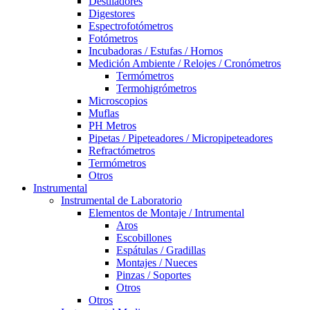
Destiladores
Digestores
Espectrofotómetros
Fotómetros
Incubadoras / Estufas / Hornos
Medición Ambiente / Relojes / Cronómetros
Termómetros
Termohigrómetros
Microscopios
Muflas
PH Metros
Pipetas / Pipeteadores / Micropipeteadores
Refractómetros
Termómetros
Otros
Instrumental
Instrumental de Laboratorio
Elementos de Montaje / Intrumental
Aros
Escobillones
Espátulas / Gradillas
Montajes / Nueces
Pinzas / Soportes
Otros
Otros