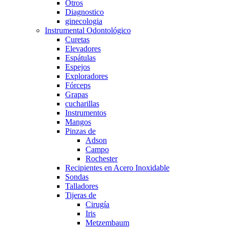
Otros
Diagnostico
ginecologia
Instrumental Odontológico
Curetas
Elevadores
Espátulas
Espejos
Exploradores
Fórceps
Grapas
cucharillas
Instrumentos
Mangos
Pinzas de
Adson
Campo
Rochester
Recipientes en Acero Inoxidable
Sondas
Talladores
Tijeras de
Cirugía
Iris
Metzembaum