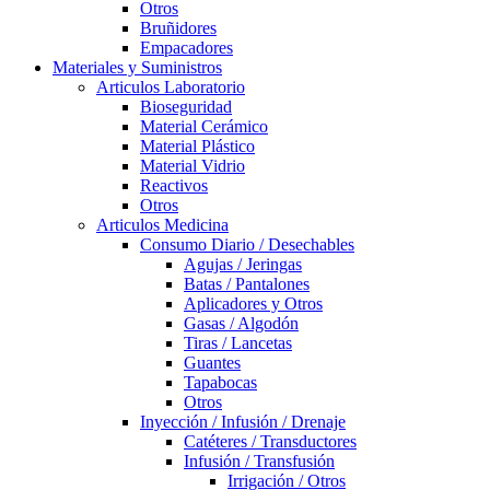
Otros
Bruñidores
Empacadores
Materiales y Suministros
Articulos Laboratorio
Bioseguridad
Material Cerámico
Material Plástico
Material Vidrio
Reactivos
Otros
Articulos Medicina
Consumo Diario / Desechables
Agujas / Jeringas
Batas / Pantalones
Aplicadores y Otros
Gasas / Algodón
Tiras / Lancetas
Guantes
Tapabocas
Otros
Inyección / Infusión / Drenaje
Catéteres / Transductores
Infusión / Transfusión
Irrigación / Otros