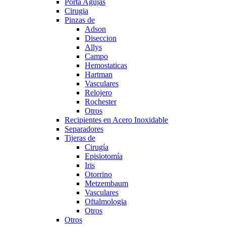
Porta Agujas
Cirugia
Pinzas de
Adson
Diseccion
Allys
Campo
Hemostaticas
Hartman
Vasculares
Relojero
Rochester
Otros
Recipientes en Acero Inoxidable
Separadores
Tijeras de
Cirugía
Episiotomía
Iris
Otorrino
Metzembaum
Vasculares
Oftalmologia
Otros
Otros