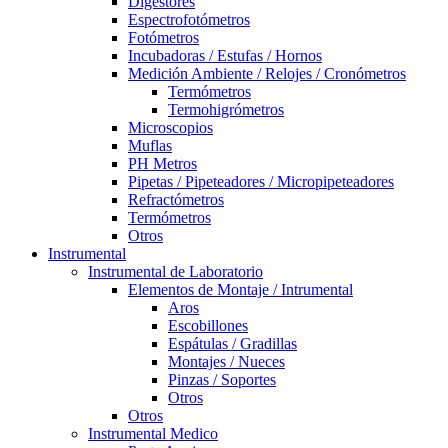
Digestores
Espectrofotómetros
Fotómetros
Incubadoras / Estufas / Hornos
Medición Ambiente / Relojes / Cronómetros
Termómetros
Termohigrómetros
Microscopios
Muflas
PH Metros
Pipetas / Pipeteadores / Micropipeteadores
Refractómetros
Termómetros
Otros
Instrumental
Instrumental de Laboratorio
Elementos de Montaje / Intrumental
Aros
Escobillones
Espátulas / Gradillas
Montajes / Nueces
Pinzas / Soportes
Otros
Otros
Instrumental Medico