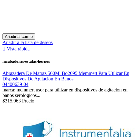
Añadir al carrito
Añadir a la lista de deseos

Vista rápida
incubadoras-estufas-hornos
Abrazadera De Matraz 500Ml Bo2695 Memmert Para Utilizar En
Dispositivos De Agitacion En Banos
04400639-04
marca: memmert uso: para utilizar en dispositivos de agitacion en
banos serologicos....
$315.963
Precio