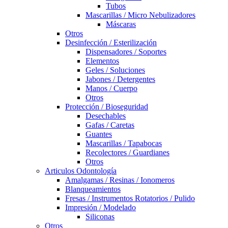
Tubos
Mascarillas / Micro Nebulizadores
Máscaras
Otros
Desinfección / Esterilización
Dispensadores / Soportes
Elementos
Geles / Soluciones
Jabones / Detergentes
Manos / Cuerpo
Otros
Protección / Bioseguridad
Desechables
Gafas / Caretas
Guantes
Mascarillas / Tapabocas
Recolectores / Guardianes
Otros
Articulos Odontología
Amalgamas / Resinas / Ionomeros
Blanqueamientos
Fresas / Instrumentos Rotatorios / Pulido
Impresión / Modelado
Siliconas
Otros