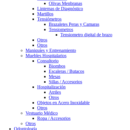
Olivas Menbranas
Linternas de Diagnóstico
Martillos
Tensiómetros
Brazaletes Peras y Camaras
Tensiometros
Tensiometro digital de brazo
Otros
Otros
Maniquíes y Entrenamiento
Muebles Hospitalarios
Consultorio
Biombos
Escaleras / Butacos
Mesas
Sillas / Accesorios
Hospitalización
Atriles
Otros
Objetos en Acero Inoxidable
Otros
Vestuario Médico
Ropa / Accesorios
Otros
Odontología