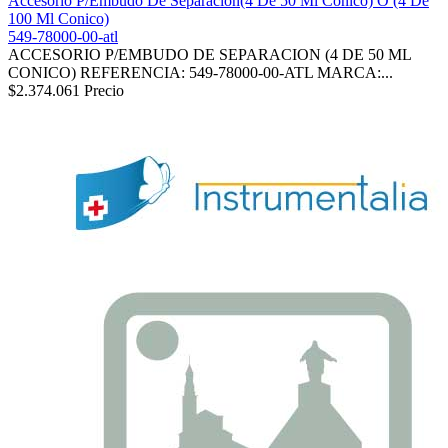
Accesorio P/Embudo De Separacion(4 De 50 Ml Conico) Ó (4 De
100 Ml Conico)
549-78000-00-atl
ACCESORIO P/EMBUDO DE SEPARACION (4 DE 50 ML
CONICO) REFERENCIA: 549-78000-00-ATL MARCA:...
$2.374.061
Precio