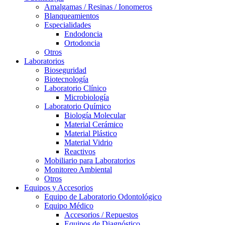
Amalgamas / Resinas / Ionomeros
Blanqueamientos
Especialidades
Endodoncia
Ortodoncia
Otros
Laboratorios
Bioseguridad
Biotecnología
Laboratorio Clínico
Microbiología
Laboratorio Químico
Biología Molecular
Material Cerámico
Material Plástico
Material Vidrio
Reactivos
Mobiliario para Laboratorios
Monitoreo Ambiental
Otros
Equipos y Accesorios
Equipo de Laboratorio Odontológico
Equipo Médico
Accesorios / Repuestos
Equipos de Diagnóstico