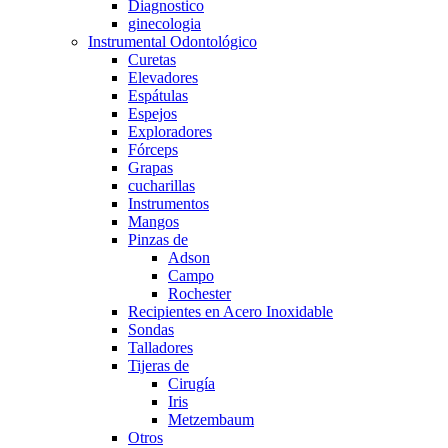
Diagnostico
ginecologia
Instrumental Odontológico
Curetas
Elevadores
Espátulas
Espejos
Exploradores
Fórceps
Grapas
cucharillas
Instrumentos
Mangos
Pinzas de
Adson
Campo
Rochester
Recipientes en Acero Inoxidable
Sondas
Talladores
Tijeras de
Cirugía
Iris
Metzembaum
Otros