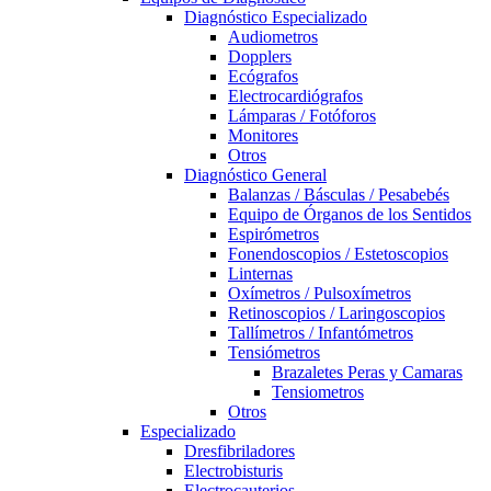
Diagnóstico Especializado
Audiometros
Dopplers
Ecógrafos
Electrocardiógrafos
Lámparas / Fotóforos
Monitores
Otros
Diagnóstico General
Balanzas / Básculas / Pesabebés
Equipo de Órganos de los Sentidos
Espirómetros
Fonendoscopios / Estetoscopios
Linternas
Oxímetros / Pulsoxímetros
Retinoscopios / Laringoscopios
Tallímetros / Infantómetros
Tensiómetros
Brazaletes Peras y Camaras
Tensiometros
Otros
Especializado
Dresfibriladores
Electrobisturis
Electrocauterios