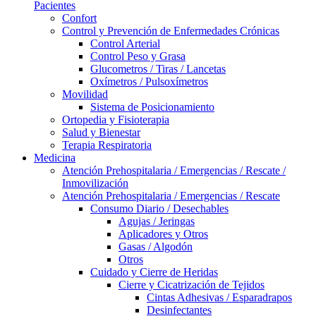
Pacientes
Confort
Control y Prevención de Enfermedades Crónicas
Control Arterial
Control Peso y Grasa
Glucometros / Tiras / Lancetas
Oxímetros / Pulsoxímetros
Movilidad
Sistema de Posicionamiento
Ortopedia y Fisioterapia
Salud y Bienestar
Terapia Respiratoria
Medicina
Atención Prehospitalaria / Emergencias / Rescate /
Inmovilización
Atención Prehospitalaria / Emergencias / Rescate
Consumo Diario / Desechables
Agujas / Jeringas
Aplicadores y Otros
Gasas / Algodón
Otros
Cuidado y Cierre de Heridas
Cierre y Cicatrización de Tejidos
Cintas Adhesivas / Esparadrapos
Desinfectantes