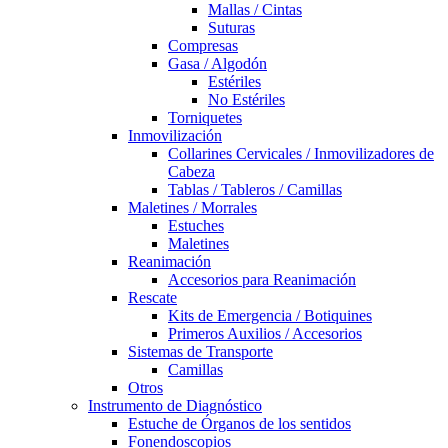
Mallas / Cintas
Suturas
Compresas
Gasa / Algodón
Estériles
No Estériles
Torniquetes
Inmovilización
Collarines Cervicales / Inmovilizadores de
Cabeza
Tablas / Tableros / Camillas
Maletines / Morrales
Estuches
Maletines
Reanimación
Accesorios para Reanimación
Rescate
Kits de Emergencia / Botiquines
Primeros Auxilios / Accesorios
Sistemas de Transporte
Camillas
Otros
Instrumento de Diagnóstico
Estuche de Órganos de los sentidos
Fonendoscopios