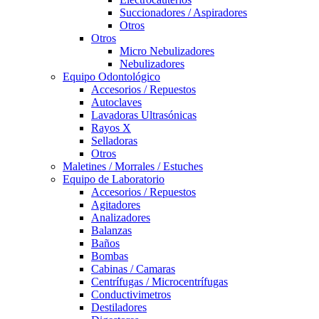
Succionadores / Aspiradores
Otros
Otros
Micro Nebulizadores
Nebulizadores
Equipo Odontológico
Accesorios / Repuestos
Autoclaves
Lavadoras Ultrasónicas
Rayos X
Selladoras
Otros
Maletines / Morrales / Estuches
Equipo de Laboratorio
Accesorios / Repuestos
Agitadores
Analizadores
Balanzas
Baños
Bombas
Cabinas / Camaras
Centrífugas / Microcentrífugas
Conductivimetros
Destiladores