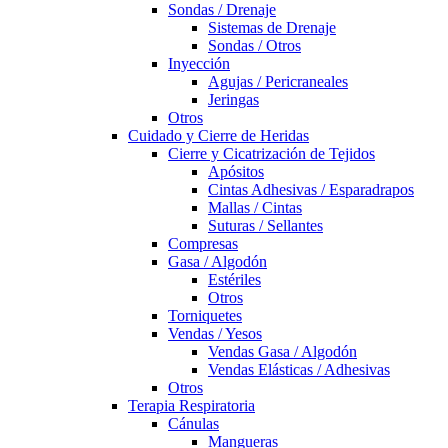
Sondas / Drenaje
Sistemas de Drenaje
Sondas / Otros
Inyección
Agujas / Pericraneales
Jeringas
Otros
Cuidado y Cierre de Heridas
Cierre y Cicatrización de Tejidos
Apósitos
Cintas Adhesivas / Esparadrapos
Mallas / Cintas
Suturas / Sellantes
Compresas
Gasa / Algodón
Estériles
Otros
Torniquetes
Vendas / Yesos
Vendas Gasa / Algodón
Vendas Elásticas / Adhesivas
Otros
Terapia Respiratoria
Cánulas
Mangueras