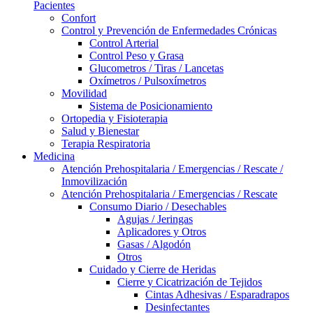
Pacientes
Confort
Control y Prevención de Enfermedades Crónicas
Control Arterial
Control Peso y Grasa
Glucometros / Tiras / Lancetas
Oxímetros / Pulsoxímetros
Movilidad
Sistema de Posicionamiento
Ortopedia y Fisioterapia
Salud y Bienestar
Terapia Respiratoria
Medicina
Atención Prehospitalaria / Emergencias / Rescate /
Inmovilización
Atención Prehospitalaria / Emergencias / Rescate
Consumo Diario / Desechables
Agujas / Jeringas
Aplicadores y Otros
Gasas / Algodón
Otros
Cuidado y Cierre de Heridas
Cierre y Cicatrización de Tejidos
Cintas Adhesivas / Esparadrapos
Desinfectantes