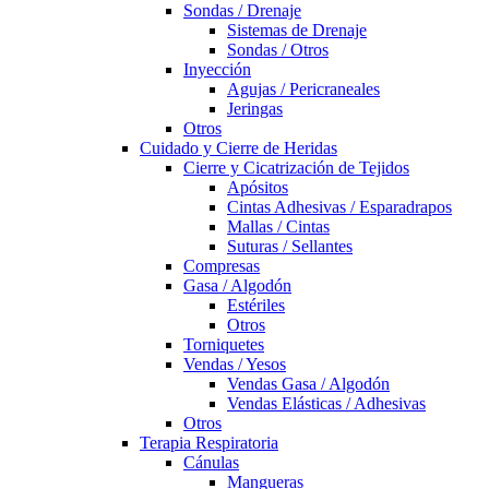
Sondas / Drenaje
Sistemas de Drenaje
Sondas / Otros
Inyección
Agujas / Pericraneales
Jeringas
Otros
Cuidado y Cierre de Heridas
Cierre y Cicatrización de Tejidos
Apósitos
Cintas Adhesivas / Esparadrapos
Mallas / Cintas
Suturas / Sellantes
Compresas
Gasa / Algodón
Estériles
Otros
Torniquetes
Vendas / Yesos
Vendas Gasa / Algodón
Vendas Elásticas / Adhesivas
Otros
Terapia Respiratoria
Cánulas
Mangueras