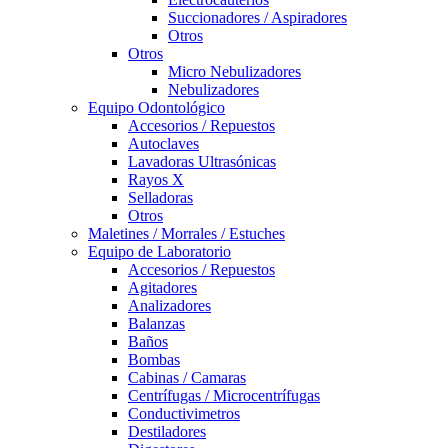
Succionadores / Aspiradores
Otros
Otros
Micro Nebulizadores
Nebulizadores
Equipo Odontológico
Accesorios / Repuestos
Autoclaves
Lavadoras Ultrasónicas
Rayos X
Selladoras
Otros
Maletines / Morrales / Estuches
Equipo de Laboratorio
Accesorios / Repuestos
Agitadores
Analizadores
Balanzas
Baños
Bombas
Cabinas / Camaras
Centrífugas / Microcentrífugas
Conductivimetros
Destiladores