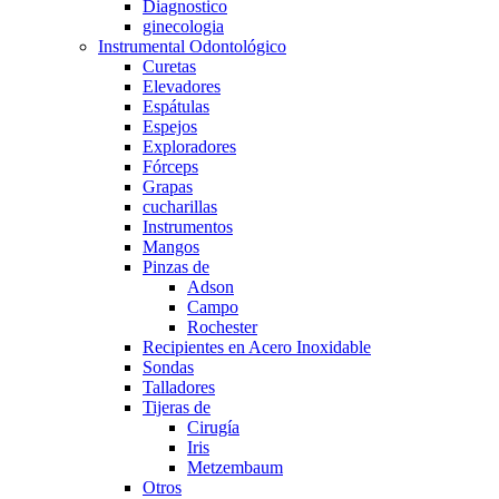
Diagnostico
ginecologia
Instrumental Odontológico
Curetas
Elevadores
Espátulas
Espejos
Exploradores
Fórceps
Grapas
cucharillas
Instrumentos
Mangos
Pinzas de
Adson
Campo
Rochester
Recipientes en Acero Inoxidable
Sondas
Talladores
Tijeras de
Cirugía
Iris
Metzembaum
Otros