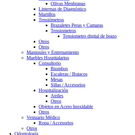
Olivas Menbranas
Linternas de Diagnóstico
Martillos
Tensiómetros
Brazaletes Peras y Camaras
Tensiometros
Tensiometro digital de brazo
Otros
Otros
Maniquíes y Entrenamiento
Muebles Hospitalarios
Consultorio
Biombos
Escaleras / Butacos
Mesas
Sillas / Accesorios
Hospitalización
Atriles
Otros
Objetos en Acero Inoxidable
Otros
Vestuario Médico
Ropa / Accesorios
Otros
Odontología