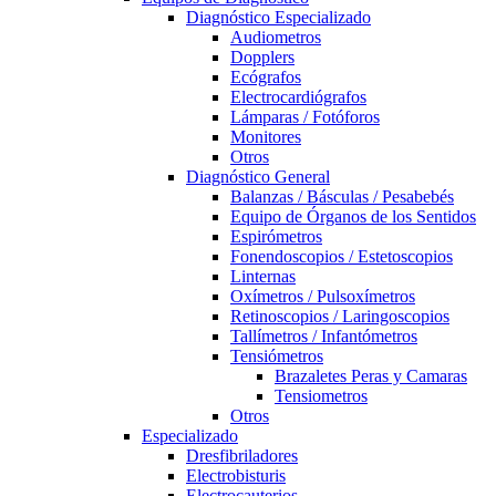
Diagnóstico Especializado
Audiometros
Dopplers
Ecógrafos
Electrocardiógrafos
Lámparas / Fotóforos
Monitores
Otros
Diagnóstico General
Balanzas / Básculas / Pesabebés
Equipo de Órganos de los Sentidos
Espirómetros
Fonendoscopios / Estetoscopios
Linternas
Oxímetros / Pulsoxímetros
Retinoscopios / Laringoscopios
Tallímetros / Infantómetros
Tensiómetros
Brazaletes Peras y Camaras
Tensiometros
Otros
Especializado
Dresfibriladores
Electrobisturis
Electrocauterios