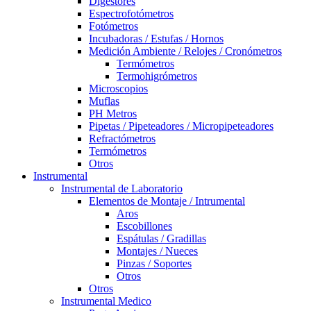
Digestores
Espectrofotómetros
Fotómetros
Incubadoras / Estufas / Hornos
Medición Ambiente / Relojes / Cronómetros
Termómetros
Termohigrómetros
Microscopios
Muflas
PH Metros
Pipetas / Pipeteadores / Micropipeteadores
Refractómetros
Termómetros
Otros
Instrumental
Instrumental de Laboratorio
Elementos de Montaje / Intrumental
Aros
Escobillones
Espátulas / Gradillas
Montajes / Nueces
Pinzas / Soportes
Otros
Otros
Instrumental Medico