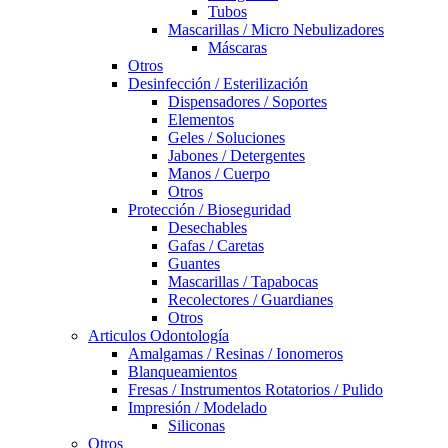
Tubos
Mascarillas / Micro Nebulizadores
Máscaras
Otros
Desinfección / Esterilización
Dispensadores / Soportes
Elementos
Geles / Soluciones
Jabones / Detergentes
Manos / Cuerpo
Otros
Protección / Bioseguridad
Desechables
Gafas / Caretas
Guantes
Mascarillas / Tapabocas
Recolectores / Guardianes
Otros
Articulos Odontología
Amalgamas / Resinas / Ionomeros
Blanqueamientos
Fresas / Instrumentos Rotatorios / Pulido
Impresión / Modelado
Siliconas
Otros