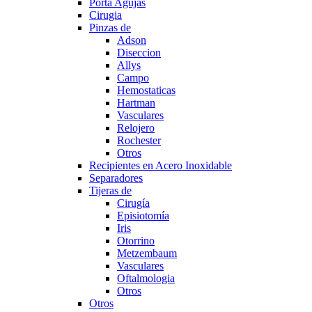
Porta Agujas
Cirugia
Pinzas de
Adson
Diseccion
Allys
Campo
Hemostaticas
Hartman
Vasculares
Relojero
Rochester
Otros
Recipientes en Acero Inoxidable
Separadores
Tijeras de
Cirugía
Episiotomía
Iris
Otorrino
Metzembaum
Vasculares
Oftalmologia
Otros
Otros