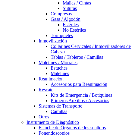
Mallas / Cintas
Suturas
Compresas
Gasa / Algodón
Estériles
No Estériles
Torniquetes
Inmovilización
Collarines Cervicales / Inmovilizadores de
Cabeza
Tablas / Tableros / Camillas
Maletines / Morrales
Estuches
Maletines
Reanimación
Accesorios para Reanimación
Rescate
Kits de Emergencia / Botiquines
Primeros Auxilios / Accesorios
Sistemas de Transporte
Camillas
Otros
Instrumento de Diagnóstico
Estuche de Órganos de los sentidos
Fonendoscopios