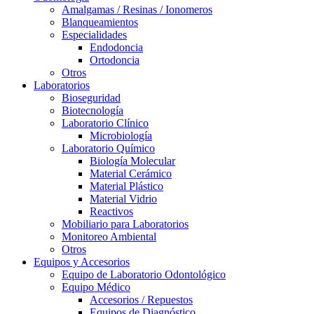
Amalgamas / Resinas / Ionomeros
Blanqueamientos
Especialidades
Endodoncia
Ortodoncia
Otros
Laboratorios
Bioseguridad
Biotecnología
Laboratorio Clínico
Microbiología
Laboratorio Químico
Biología Molecular
Material Cerámico
Material Plástico
Material Vidrio
Reactivos
Mobiliario para Laboratorios
Monitoreo Ambiental
Otros
Equipos y Accesorios
Equipo de Laboratorio Odontológico
Equipo Médico
Accesorios / Repuestos
Equipos de Diagnóstico