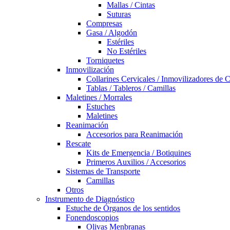
Mallas / Cintas
Suturas
Compresas
Gasa / Algodón
Estériles
No Estériles
Torniquetes
Inmovilización
Collarines Cervicales / Inmovilizadores de 
Tablas / Tableros / Camillas
Maletines / Morrales
Estuches
Maletines
Reanimación
Accesorios para Reanimación
Rescate
Kits de Emergencia / Botiquines
Primeros Auxilios / Accesorios
Sistemas de Transporte
Camillas
Otros
Instrumento de Diagnóstico
Estuche de Órganos de los sentidos
Fonendoscopios
Olivas Menbranas