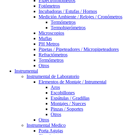
Espectrofotómetros
Fotómetros
Incubadoras / Estufas / Hornos
Medición Ambiente / Relojes / Cronómetros
Termómetros
Termohigrómetros
Microscopios
Muflas
PH Metros
Pipetas / Pipeteadores / Micropipeteadores
Refractómetros
Termómetros
Otros
Instrumental
Instrumental de Laboratorio
Elementos de Montaje / Intrumental
Aros
Escobillones
Espátulas / Gradillas
Montajes / Nueces
Pinzas / Soportes
Otros
Otros
Instrumental Medico
Porta Agujas