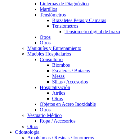
Linternas de Diagnóstico
Martillos
Tensiómetros
Brazaletes Peras y Camaras
Tensiometros
Tensiometro digital de brazo
Otros
Otros
Maniquíes y Entrenamiento
Muebles Hospitalarios
Consultorio
Biombos
Escaleras / Butacos
Mesas
Sillas / Accesorios
Hospitalización
Atriles
Otros
Objetos en Acero Inoxidable
Otros
Vestuario Médico
Ropa / Accesorios
Otros
Odontología
Amalgamas / Resinas / Ionomeros