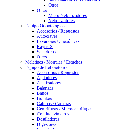
Otros
Otros
Micro Nebulizadores
Nebulizadores
Equipo Odontológico
Accesorios / Repuestos
Autoclaves
Lavadoras Ultrasónicas
Rayos X
Selladoras
Otros
Maletines / Morrales / Estuches
Equipo de Laboratorio
Accesorios / Repuestos
Agitadores
Analizadores
Balanzas
Baños
Bombas
Cabinas / Camaras
Centrífugas / Microcentrífugas
Conductivimetros
Destiladores
Digestores