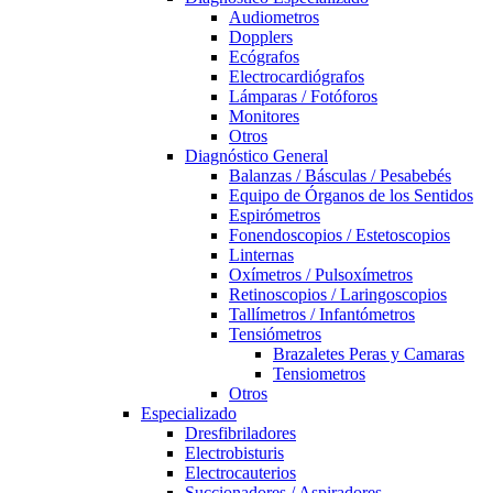
Audiometros
Dopplers
Ecógrafos
Electrocardiógrafos
Lámparas / Fotóforos
Monitores
Otros
Diagnóstico General
Balanzas / Básculas / Pesabebés
Equipo de Órganos de los Sentidos
Espirómetros
Fonendoscopios / Estetoscopios
Linternas
Oxímetros / Pulsoxímetros
Retinoscopios / Laringoscopios
Tallímetros / Infantómetros
Tensiómetros
Brazaletes Peras y Camaras
Tensiometros
Otros
Especializado
Dresfibriladores
Electrobisturis
Electrocauterios
Succionadores / Aspiradores