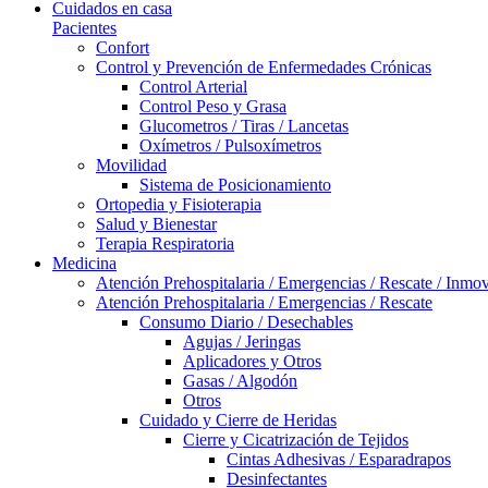
Cuidados en casa
Pacientes
Confort
Control y Prevención de Enfermedades Crónicas
Control Arterial
Control Peso y Grasa
Glucometros / Tiras / Lancetas
Oxímetros / Pulsoxímetros
Movilidad
Sistema de Posicionamiento
Ortopedia y Fisioterapia
Salud y Bienestar
Terapia Respiratoria
Medicina
Atención Prehospitalaria / Emergencias / Rescate / Inmov
Atención Prehospitalaria / Emergencias / Rescate
Consumo Diario / Desechables
Agujas / Jeringas
Aplicadores y Otros
Gasas / Algodón
Otros
Cuidado y Cierre de Heridas
Cierre y Cicatrización de Tejidos
Cintas Adhesivas / Esparadrapos
Desinfectantes