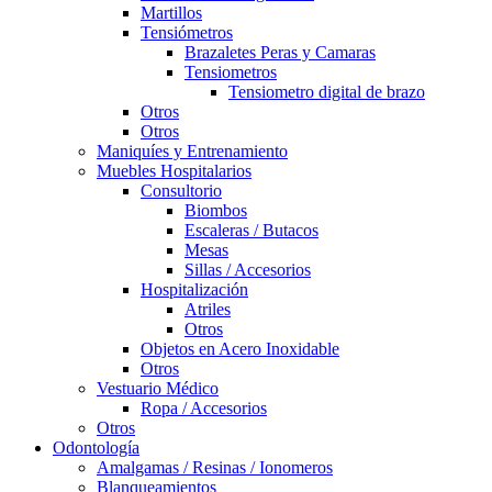
Martillos
Tensiómetros
Brazaletes Peras y Camaras
Tensiometros
Tensiometro digital de brazo
Otros
Otros
Maniquíes y Entrenamiento
Muebles Hospitalarios
Consultorio
Biombos
Escaleras / Butacos
Mesas
Sillas / Accesorios
Hospitalización
Atriles
Otros
Objetos en Acero Inoxidable
Otros
Vestuario Médico
Ropa / Accesorios
Otros
Odontología
Amalgamas / Resinas / Ionomeros
Blanqueamientos