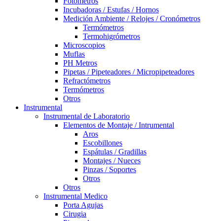
Fotómetros
Incubadoras / Estufas / Hornos
Medición Ambiente / Relojes / Cronómetros
Termómetros
Termohigrómetros
Microscopios
Muflas
PH Metros
Pipetas / Pipeteadores / Micropipeteadores
Refractómetros
Termómetros
Otros
Instrumental
Instrumental de Laboratorio
Elementos de Montaje / Intrumental
Aros
Escobillones
Espátulas / Gradillas
Montajes / Nueces
Pinzas / Soportes
Otros
Otros
Instrumental Medico
Porta Agujas
Cirugia