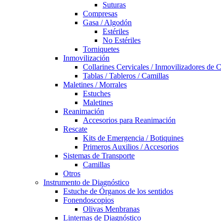
Suturas
Compresas
Gasa / Algodón
Estériles
No Estériles
Torniquetes
Inmovilización
Collarines Cervicales / Inmovilizadores de 
Tablas / Tableros / Camillas
Maletines / Morrales
Estuches
Maletines
Reanimación
Accesorios para Reanimación
Rescate
Kits de Emergencia / Botiquines
Primeros Auxilios / Accesorios
Sistemas de Transporte
Camillas
Otros
Instrumento de Diagnóstico
Estuche de Órganos de los sentidos
Fonendoscopios
Olivas Menbranas
Linternas de Diagnóstico