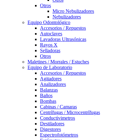
Otros
Micro Nebulizadores
Nebulizadores
Equipo Odontológico
Accesorios / Repuestos
Autoclaves
Lavadoras Ultrasónicas
Rayos X
Selladoras
Otros
Maletines / Morrales / Estuches
Equipo de Laboratorio
Accesorios / Repuestos
Agitadores
Analizadores
Balanzas
Baños
Bombas
Cabinas / Camaras
Centrífugas / Microcentrífugas
Conductivimetros
Destiladores
Digestores
Espectrofotómetros