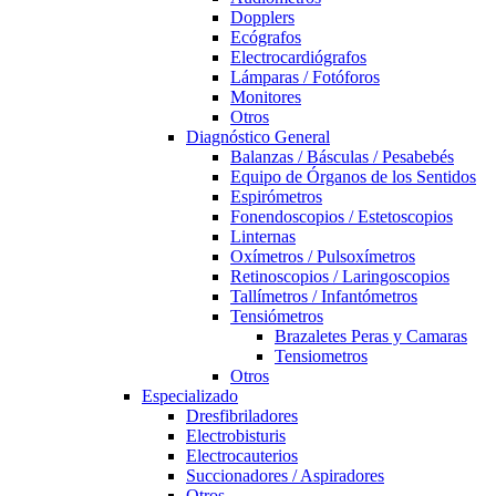
Dopplers
Ecógrafos
Electrocardiógrafos
Lámparas / Fotóforos
Monitores
Otros
Diagnóstico General
Balanzas / Básculas / Pesabebés
Equipo de Órganos de los Sentidos
Espirómetros
Fonendoscopios / Estetoscopios
Linternas
Oxímetros / Pulsoxímetros
Retinoscopios / Laringoscopios
Tallímetros / Infantómetros
Tensiómetros
Brazaletes Peras y Camaras
Tensiometros
Otros
Especializado
Dresfibriladores
Electrobisturis
Electrocauterios
Succionadores / Aspiradores
Otros