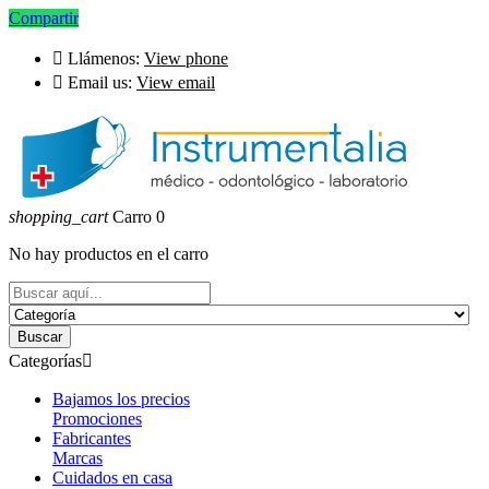
Compartir

Llámenos:
View phone

Email us:
View email
shopping_cart
Carro
0
No hay productos en el carro
Buscar
Categorías

Bajamos los precios
Promociones
Fabricantes
Marcas
Cuidados en casa