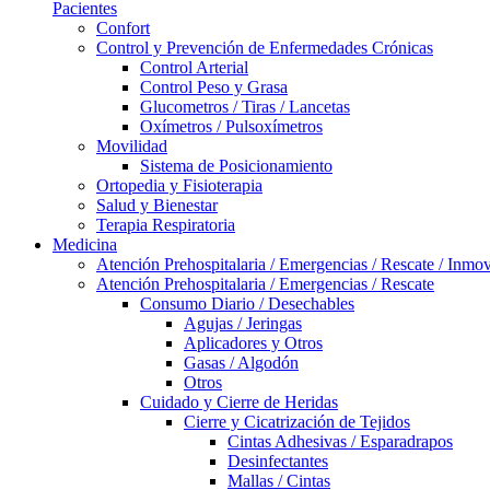
Pacientes
Confort
Control y Prevención de Enfermedades Crónicas
Control Arterial
Control Peso y Grasa
Glucometros / Tiras / Lancetas
Oxímetros / Pulsoxímetros
Movilidad
Sistema de Posicionamiento
Ortopedia y Fisioterapia
Salud y Bienestar
Terapia Respiratoria
Medicina
Atención Prehospitalaria / Emergencias / Rescate / Inmov
Atención Prehospitalaria / Emergencias / Rescate
Consumo Diario / Desechables
Agujas / Jeringas
Aplicadores y Otros
Gasas / Algodón
Otros
Cuidado y Cierre de Heridas
Cierre y Cicatrización de Tejidos
Cintas Adhesivas / Esparadrapos
Desinfectantes
Mallas / Cintas