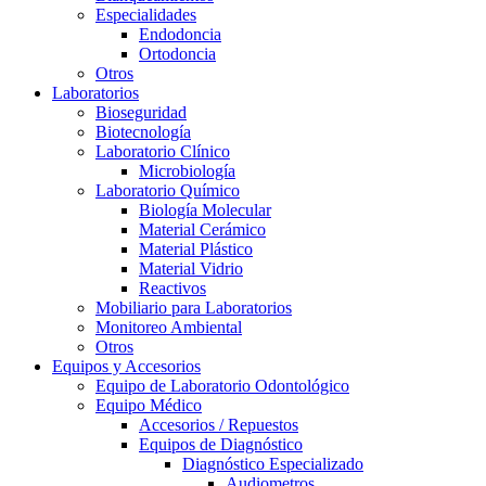
Especialidades
Endodoncia
Ortodoncia
Otros
Laboratorios
Bioseguridad
Biotecnología
Laboratorio Clínico
Microbiología
Laboratorio Químico
Biología Molecular
Material Cerámico
Material Plástico
Material Vidrio
Reactivos
Mobiliario para Laboratorios
Monitoreo Ambiental
Otros
Equipos y Accesorios
Equipo de Laboratorio Odontológico
Equipo Médico
Accesorios / Repuestos
Equipos de Diagnóstico
Diagnóstico Especializado
Audiometros