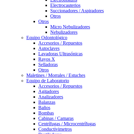
Electrocauterios
Succionadores / Aspiradores
Otros
Otros
Micro Nebulizadores
Nebulizadores
Equipo Odontológico
Accesorios / Repuestos
Autoclaves
Lavadoras Ultrasónicas
Rayos X
Selladoras
Otros
Maletines / Morrales / Estuches
Equipo de Laboratorio
Accesorios / Repuestos
Agitadores
Analizadores
Balanzas
Baños
Bombas
Cabinas / Camaras
Centrífugas / Microcentrífugas
Conductivimetros