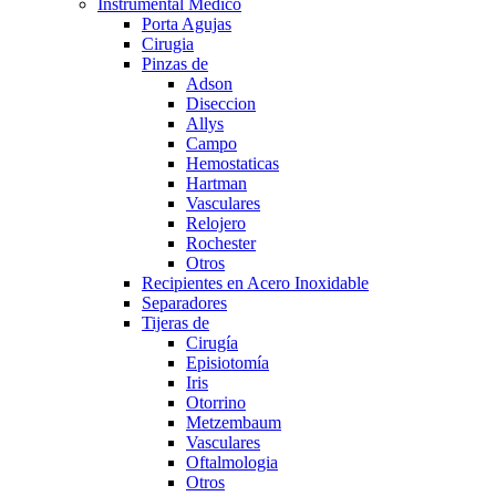
Instrumental Medico
Porta Agujas
Cirugia
Pinzas de
Adson
Diseccion
Allys
Campo
Hemostaticas
Hartman
Vasculares
Relojero
Rochester
Otros
Recipientes en Acero Inoxidable
Separadores
Tijeras de
Cirugía
Episiotomía
Iris
Otorrino
Metzembaum
Vasculares
Oftalmologia
Otros