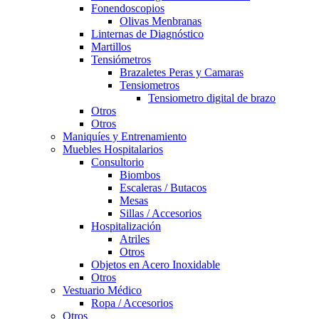
Fonendoscopios
Olivas Menbranas
Linternas de Diagnóstico
Martillos
Tensiómetros
Brazaletes Peras y Camaras
Tensiometros
Tensiometro digital de brazo
Otros
Otros
Maniquíes y Entrenamiento
Muebles Hospitalarios
Consultorio
Biombos
Escaleras / Butacos
Mesas
Sillas / Accesorios
Hospitalización
Atriles
Otros
Objetos en Acero Inoxidable
Otros
Vestuario Médico
Ropa / Accesorios
Otros