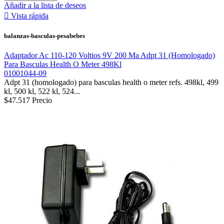
Añadir a la lista de deseos

Vista rápida
balanzas-basculas-pesabebes
Adaptador Ac 110-120 Voltios 9V 200 Ma Adpt 31 (Homologado)
Para Basculas Health O Meter 498Kl
01001044-09
Adpt 31 (homologado) para basculas health o meter refs. 498kl, 499
kl, 500 kl, 522 kl, 524...
$47.517
Precio