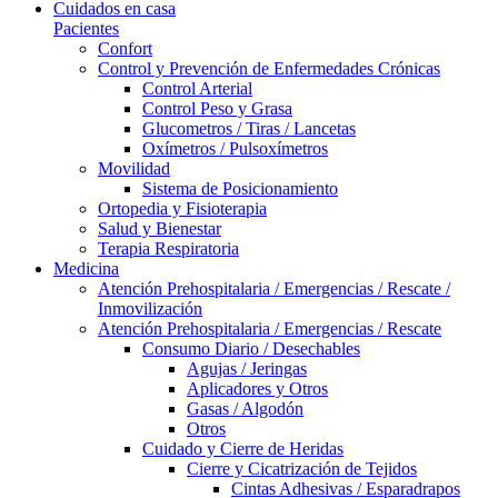
Cuidados en casa
Pacientes
Confort
Control y Prevención de Enfermedades Crónicas
Control Arterial
Control Peso y Grasa
Glucometros / Tiras / Lancetas
Oxímetros / Pulsoxímetros
Movilidad
Sistema de Posicionamiento
Ortopedia y Fisioterapia
Salud y Bienestar
Terapia Respiratoria
Medicina
Atención Prehospitalaria / Emergencias / Rescate /
Inmovilización
Atención Prehospitalaria / Emergencias / Rescate
Consumo Diario / Desechables
Agujas / Jeringas
Aplicadores y Otros
Gasas / Algodón
Otros
Cuidado y Cierre de Heridas
Cierre y Cicatrización de Tejidos
Cintas Adhesivas / Esparadrapos