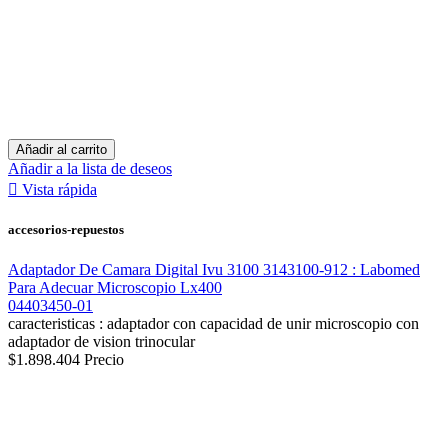
Añadir al carrito
Añadir a la lista de deseos

Vista rápida
accesorios-repuestos
Adaptador De Camara Digital Ivu 3100 3143100-912 : Labomed
Para Adecuar Microscopio Lx400
04403450-01
caracteristicas : adaptador con capacidad de unir microscopio con
adaptador de vision trinocular
$1.898.404
Precio