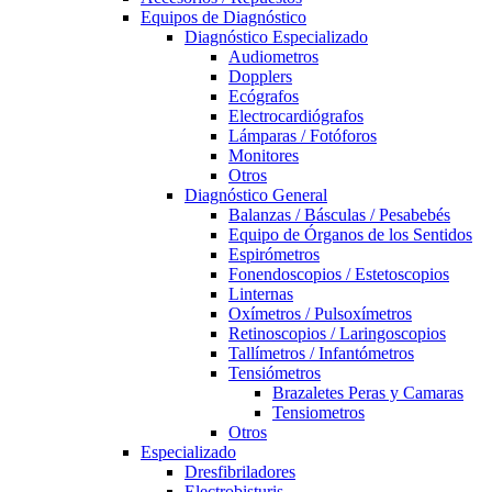
Equipos de Diagnóstico
Diagnóstico Especializado
Audiometros
Dopplers
Ecógrafos
Electrocardiógrafos
Lámparas / Fotóforos
Monitores
Otros
Diagnóstico General
Balanzas / Básculas / Pesabebés
Equipo de Órganos de los Sentidos
Espirómetros
Fonendoscopios / Estetoscopios
Linternas
Oxímetros / Pulsoxímetros
Retinoscopios / Laringoscopios
Tallímetros / Infantómetros
Tensiómetros
Brazaletes Peras y Camaras
Tensiometros
Otros
Especializado
Dresfibriladores
Electrobisturis