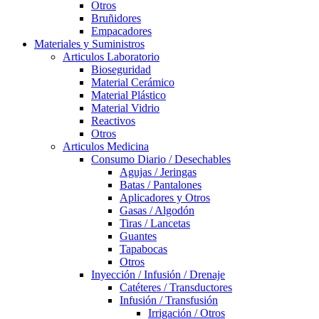
Otros
Bruñidores
Empacadores
Materiales y Suministros
Articulos Laboratorio
Bioseguridad
Material Cerámico
Material Plástico
Material Vidrio
Reactivos
Otros
Articulos Medicina
Consumo Diario / Desechables
Agujas / Jeringas
Batas / Pantalones
Aplicadores y Otros
Gasas / Algodón
Tiras / Lancetas
Guantes
Tapabocas
Otros
Inyección / Infusión / Drenaje
Catéteres / Transductores
Infusión / Transfusión
Irrigación / Otros