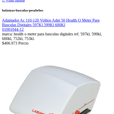

Vista rápida
balanzas-basculas-pesabebes
Adaptador Ac 110-120 Voltios Adpt 50 Health O Meter Para
Basculas Digitales 597Kl 599Kl 600Kl
01001044-12
marca: health o meter para basculas digitales ref. 597kl, 599kl,
600kl, 752kl, 753kl.
$406.973
Precio