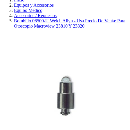
Equipos y Accesorios
Equipo Médico
Accesorios / Repuestos
Bombillo 06500-U Welch Allyn - Usa Precio De Venta: Para
Otoscopio Macroview 23810 Y 23820