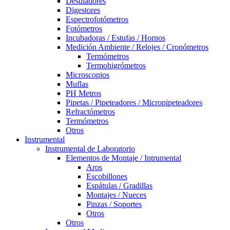
Destiladores
Digestores
Espectrofotómetros
Fotómetros
Incubadoras / Estufas / Hornos
Medición Ambiente / Relojes / Cronómetros
Termómetros
Termohigrómetros
Microscopios
Muflas
PH Metros
Pipetas / Pipeteadores / Micropipeteadores
Refractómetros
Termómetros
Otros
Instrumental
Instrumental de Laboratorio
Elementos de Montaje / Intrumental
Aros
Escobillones
Espátulas / Gradillas
Montajes / Nueces
Pinzas / Soportes
Otros
Otros