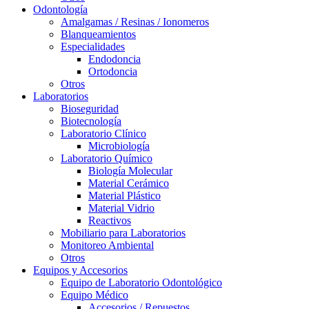
Odontología
Amalgamas / Resinas / Ionomeros
Blanqueamientos
Especialidades
Endodoncia
Ortodoncia
Otros
Laboratorios
Bioseguridad
Biotecnología
Laboratorio Clínico
Microbiología
Laboratorio Químico
Biología Molecular
Material Cerámico
Material Plástico
Material Vidrio
Reactivos
Mobiliario para Laboratorios
Monitoreo Ambiental
Otros
Equipos y Accesorios
Equipo de Laboratorio Odontológico
Equipo Médico
Accesorios / Repuestos