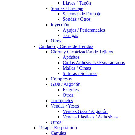
Llaves / Tapón
Sondas / Drenaje
Sistemas de Drenaje
Sondas / Otros
Inyección
Agujas / Pericraneales
Jeringas
Otros
Cuidado y Cierre de Heridas
Cierre y Cicatrización de Tejidos
Apósitos
Cintas Adhesivas / Esparadrapos
Mallas / Cintas
Suturas / Sellantes
Compresas
Gasa / Algodón
Estériles
Otros
Torniquetes
Vendas / Yesos
Vendas Gasa / Algodón
Vendas Elásticas / Adhesivas
Otros
Terapia Respiratoria
Cánulas