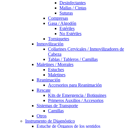
Desinfectantes
Mallas / Cintas
Suturas
Compresas
Gasa / Algodón
Estériles
No Estériles
Torniquetes
Inmovilización
Collarines Cervicales / Inmovilizadores de
Cabeza
Tablas / Tableros / Camillas
Maletines / Morrales
Estuches
Maletines
Reanimación
Accesorios para Reanimación
Rescate
Kits de Emergencia / Botiquines
Primeros Auxilios / Accesorios
Sistemas de Transporte
Camillas
Otros
Instrumento de Diagnóstico
Estuche de Órganos de los sentidos