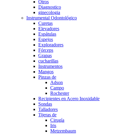
Otros
Diagnostico
ginecologia
Instrumental Odontológico
Curetas
Elevadores
Espátulas
Espejos
Exploradores
Fórceps
Grapas
cucharillas
Instrumentos
Mangos
Pinzas de
Adson
Campo
Rochester
Recipientes en Acero Inoxidable
Sondas
Talladores
Tijeras de
Cirugía
Iris
Metzembaum