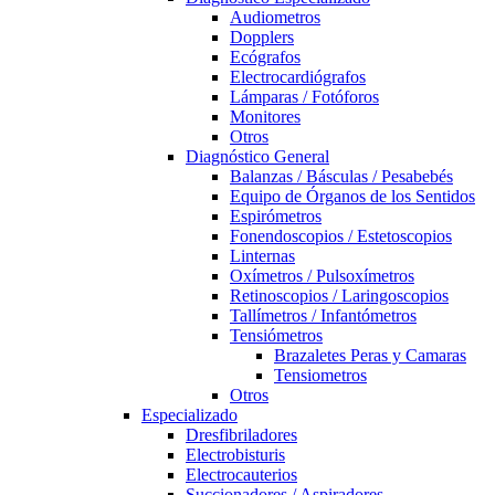
Audiometros
Dopplers
Ecógrafos
Electrocardiógrafos
Lámparas / Fotóforos
Monitores
Otros
Diagnóstico General
Balanzas / Básculas / Pesabebés
Equipo de Órganos de los Sentidos
Espirómetros
Fonendoscopios / Estetoscopios
Linternas
Oxímetros / Pulsoxímetros
Retinoscopios / Laringoscopios
Tallímetros / Infantómetros
Tensiómetros
Brazaletes Peras y Camaras
Tensiometros
Otros
Especializado
Dresfibriladores
Electrobisturis
Electrocauterios
Succionadores / Aspiradores