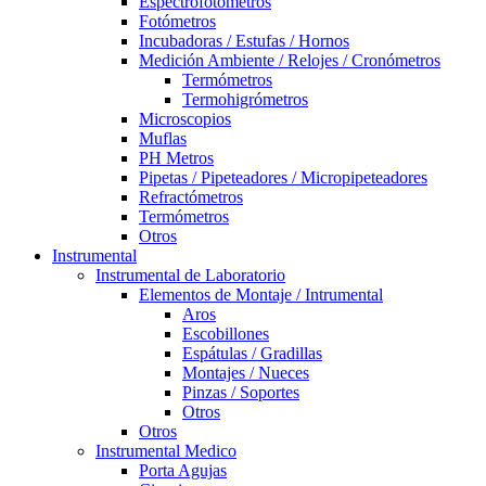
Espectrofotómetros
Fotómetros
Incubadoras / Estufas / Hornos
Medición Ambiente / Relojes / Cronómetros
Termómetros
Termohigrómetros
Microscopios
Muflas
PH Metros
Pipetas / Pipeteadores / Micropipeteadores
Refractómetros
Termómetros
Otros
Instrumental
Instrumental de Laboratorio
Elementos de Montaje / Intrumental
Aros
Escobillones
Espátulas / Gradillas
Montajes / Nueces
Pinzas / Soportes
Otros
Otros
Instrumental Medico
Porta Agujas