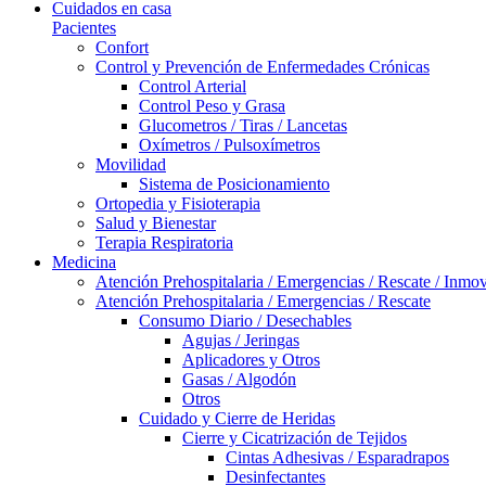
Cuidados en casa
Pacientes
Confort
Control y Prevención de Enfermedades Crónicas
Control Arterial
Control Peso y Grasa
Glucometros / Tiras / Lancetas
Oxímetros / Pulsoxímetros
Movilidad
Sistema de Posicionamiento
Ortopedia y Fisioterapia
Salud y Bienestar
Terapia Respiratoria
Medicina
Atención Prehospitalaria / Emergencias / Rescate / Inmov
Atención Prehospitalaria / Emergencias / Rescate
Consumo Diario / Desechables
Agujas / Jeringas
Aplicadores y Otros
Gasas / Algodón
Otros
Cuidado y Cierre de Heridas
Cierre y Cicatrización de Tejidos
Cintas Adhesivas / Esparadrapos
Desinfectantes