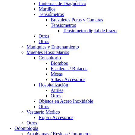
Linternas de Diagnóstico
Martillos
Tensiómetros
Brazaletes Peras y Camaras
Tensiometros
Tensiometro digital de brazo
Otros
Otros
Maniquíes y Entrenamiento
Muebles Hospitalarios
Consultorio
Biombos
Escaleras / Butacos
Mesas
Sillas / Accesorios
Hospitalización
Atriles
Otros
Objetos en Acero Inoxidable
Otros
Vestuario Médico
Ropa / Accesorios
Otros
Odontología
Amalgamas / Resinas / Ionomeros