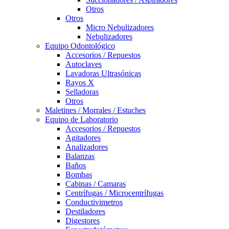
Otros
Otros
Micro Nebulizadores
Nebulizadores
Equipo Odontológico
Accesorios / Repuestos
Autoclaves
Lavadoras Ultrasónicas
Rayos X
Selladoras
Otros
Maletines / Morrales / Estuches
Equipo de Laboratorio
Accesorios / Repuestos
Agitadores
Analizadores
Balanzas
Baños
Bombas
Cabinas / Camaras
Centrífugas / Microcentrífugas
Conductivimetros
Destiladores
Digestores