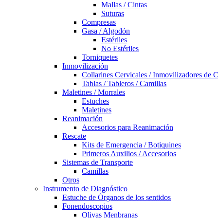
Mallas / Cintas
Suturas
Compresas
Gasa / Algodón
Estériles
No Estériles
Torniquetes
Inmovilización
Collarines Cervicales / Inmovilizadores de 
Tablas / Tableros / Camillas
Maletines / Morrales
Estuches
Maletines
Reanimación
Accesorios para Reanimación
Rescate
Kits de Emergencia / Botiquines
Primeros Auxilios / Accesorios
Sistemas de Transporte
Camillas
Otros
Instrumento de Diagnóstico
Estuche de Órganos de los sentidos
Fonendoscopios
Olivas Menbranas