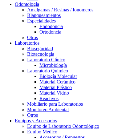
Odontología
Amalgamas / Resinas / Ionomeros
Blanqueamientos
Especialidades
Endodoncia
Ortodoncia
Otros
Laboratorios
Bioseguridad
Biotecnología
Laboratorio Clínico
Microbiología
Laboratorio Químico
Biología Molecular
Material Cerámico
Material Plástico
Material Vidrio
Reactivos
Mobiliario para Laboratorios
Monitoreo Ambiental
Otros
Equipos y Accesorios
Equipo de Laboratorio Odontológico
Equipo Médico
Accesorios / Repuestos