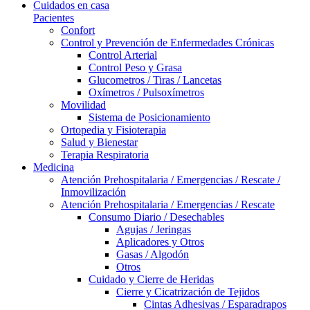
Cuidados en casa
Pacientes
Confort
Control y Prevención de Enfermedades Crónicas
Control Arterial
Control Peso y Grasa
Glucometros / Tiras / Lancetas
Oxímetros / Pulsoxímetros
Movilidad
Sistema de Posicionamiento
Ortopedia y Fisioterapia
Salud y Bienestar
Terapia Respiratoria
Medicina
Atención Prehospitalaria / Emergencias / Rescate /
Inmovilización
Atención Prehospitalaria / Emergencias / Rescate
Consumo Diario / Desechables
Agujas / Jeringas
Aplicadores y Otros
Gasas / Algodón
Otros
Cuidado y Cierre de Heridas
Cierre y Cicatrización de Tejidos
Cintas Adhesivas / Esparadrapos