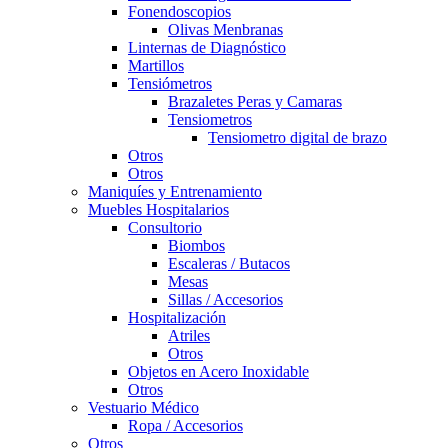
Fonendoscopios
Olivas Menbranas
Linternas de Diagnóstico
Martillos
Tensiómetros
Brazaletes Peras y Camaras
Tensiometros
Tensiometro digital de brazo
Otros
Otros
Maniquíes y Entrenamiento
Muebles Hospitalarios
Consultorio
Biombos
Escaleras / Butacos
Mesas
Sillas / Accesorios
Hospitalización
Atriles
Otros
Objetos en Acero Inoxidable
Otros
Vestuario Médico
Ropa / Accesorios
Otros