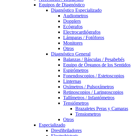
Equipos de Diagnóstico
Diagnóstico Especializado
Audiometros
Dopplers
Ecógrafos
Electrocardiógrafos
Lámparas / Fotóforos
Monitores
Otros
Diagnóstico General
Balanzas / Básculas / Pesabebés
Equipo de Órganos de los Sentidos
Espirómetros
Fonendoscopios / Estetoscopios
Linternas
Oxímetros / Pulsoxímetros
Retinoscopios / Laringoscopios
Tallímetros / Infantómetros
Tensiómetros
Brazaletes Peras y Camaras
Tensiometros
Otros
Especializado
Dresfibriladores
Electrobisturis