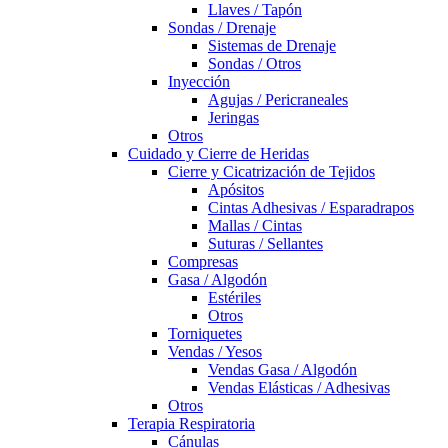
Llaves / Tapón
Sondas / Drenaje
Sistemas de Drenaje
Sondas / Otros
Inyección
Agujas / Pericraneales
Jeringas
Otros
Cuidado y Cierre de Heridas
Cierre y Cicatrización de Tejidos
Apósitos
Cintas Adhesivas / Esparadrapos
Mallas / Cintas
Suturas / Sellantes
Compresas
Gasa / Algodón
Estériles
Otros
Torniquetes
Vendas / Yesos
Vendas Gasa / Algodón
Vendas Elásticas / Adhesivas
Otros
Terapia Respiratoria
Cánulas