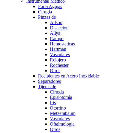
Instrumental Medico
Porta Agujas
Cirugia
Pinzas de
Adson
Diseccion
Allys
Campo
Hemostaticas
Hartman
Vasculares
Relojero
Rochester
Otros
Recipientes en Acero Inoxidable
Separadores
Tijeras de
Cirugía
Episiotomía
Iris
Otorrino
Metzembaum
Vasculares
Oftalmologia
Otros