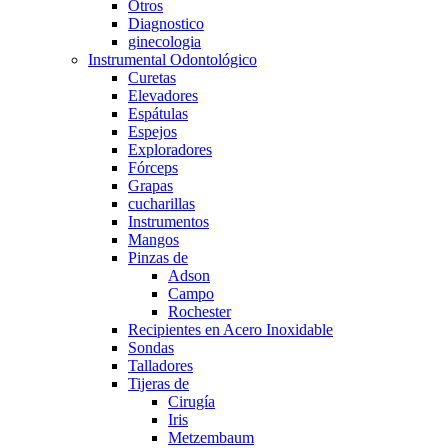
Otros
Diagnostico
ginecologia
Instrumental Odontológico
Curetas
Elevadores
Espátulas
Espejos
Exploradores
Fórceps
Grapas
cucharillas
Instrumentos
Mangos
Pinzas de
Adson
Campo
Rochester
Recipientes en Acero Inoxidable
Sondas
Talladores
Tijeras de
Cirugía
Iris
Metzembaum