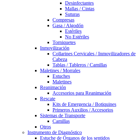
Desinfectantes
Mallas / Cintas
Suturas
Compresas
Gasa / Algodón
Estériles
No Estériles
Torniquetes
Inmovilización
Collarines Cervicales / Inmovilizadores de
Cabeza
Tablas / Tableros / Camillas
Maletines / Morrales
Estuches
Maletines
Reanimación
Accesorios para Reanimación
Rescate
Kits de Emergencia / Botiquines
Primeros Auxilios / Accesorios
Sistemas de Transporte
Camillas
Otros
Instrumento de Diagnóstico
Estuche de Órganos de los sentidos