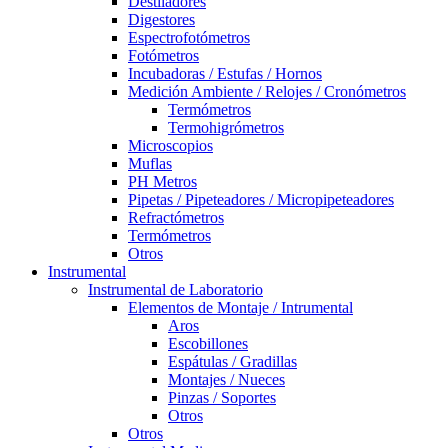
Destiladores
Digestores
Espectrofotómetros
Fotómetros
Incubadoras / Estufas / Hornos
Medición Ambiente / Relojes / Cronómetros
Termómetros
Termohigrómetros
Microscopios
Muflas
PH Metros
Pipetas / Pipeteadores / Micropipeteadores
Refractómetros
Termómetros
Otros
Instrumental
Instrumental de Laboratorio
Elementos de Montaje / Intrumental
Aros
Escobillones
Espátulas / Gradillas
Montajes / Nueces
Pinzas / Soportes
Otros
Otros