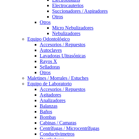
Electrocauterios
Succionadores / Aspiradores
Otros
Otros
Micro Nebulizadores
Nebulizadores
Equipo Odontológico
Accesorios / Repuestos
Autoclaves
Lavadoras Ultrasónicas
Rayos X
Selladoras
Otros
Maletines / Morrales / Estuches
Equipo de Laboratorio
Accesorios / Repuestos
Agitadores
Analizadores
Balanzas
Baños
Bombas
Cabinas / Camaras
Centrífugas / Microcentrífugas
Conductivimetros