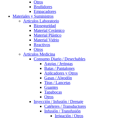
Otros
Bruñidores
Empacadores
Materiales y Suministros
Articulos Laboratorio
Bioseguridad
Material Cerámico
Material Plástico
Material Vidrio
Reactivos
Otros
Articulos Medicina
Consumo Diario / Desechables
Agujas / Jeringas
Batas / Pantalones
Aplicadores y Otros
Gasas / Algodón
Tiras / Lancetas
Guantes
Tapabocas
Otros
Inyección / Infusión / Drenaje
Catéteres / Transductores
Infusión / Transfusión
Irrigación / Otros