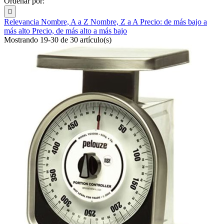
Ordenar por:

Relevancia
Nombre, A a Z
Nombre, Z a A
Precio: de más bajo a
más alto
Precio, de más alto a más bajo
Mostrando 19-30 de 30 artículo(s)